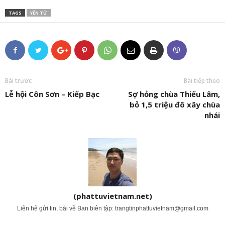
TAGS
YÊN TỬ
Bài trước
Bài tiếp theo
Lễ hội Côn Sơn – Kiếp Bạc
Sợ hỏng chùa Thiếu Lâm,
bỏ 1,5 triệu đô xây chùa
nhái
(phattuvietnam.net)
Liên hệ gửi tin, bài về Ban biên tập:
trangtinphattuvietnam@gmail.com