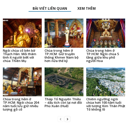
BÀI VIẾT LIÊN QUAN
XEM THÊM
Ngôi chùa cổ bên bờ
Chùa trong hẻm ở
Chùa trong hẻm ở
Thạch Hãn: Mối thâm
TP.HCM: Giữ truyền
TP.HCM: Ngôi chùa 5
tình ít người biết với
thống Khmer Nam bộ
tầng giữa khu phố
chùa Thiên Mụ
hơn nửa thế kỷ
người Hoa
Chùa trong hẻm ở
Tháp Tổ Nguyên Thiều
Chiêm ngưỡng ngôi
TP.HCM: Ngôi chùa 204
– dấu tích còn lại nơi đồi
chùa hơn 100 năm tuổi
năm tuổi lưu giữ nhiều
Phú Xuân (Huế)
với tượng Kim Thân Phật
tượng gỗ cổ
Tổ khổng lồ