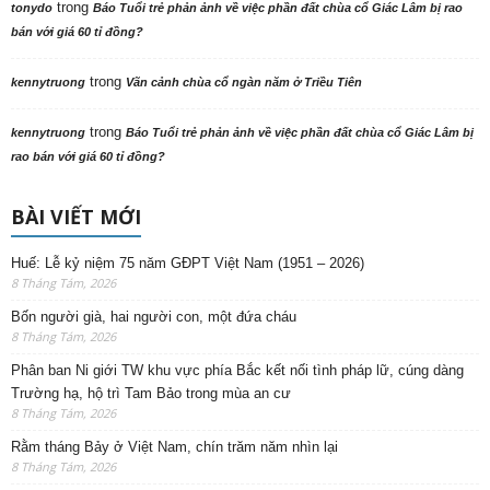
trong
tonydo
Báo Tuổi trẻ phản ảnh về việc phần đất chùa cổ Giác Lâm bị rao
bán với giá 60 tỉ đồng?
trong
kennytruong
Vãn cảnh chùa cổ ngàn năm ở Triều Tiên
trong
kennytruong
Báo Tuổi trẻ phản ảnh về việc phần đất chùa cổ Giác Lâm bị
rao bán với giá 60 tỉ đồng?
BÀI VIẾT MỚI
Huế: Lễ kỷ niệm 75 năm GĐPT Việt Nam (1951 – 2026)
8 Tháng Tám, 2026
Bốn người già, hai người con, một đứa cháu
8 Tháng Tám, 2026
Phân ban Ni giới TW khu vực phía Bắc kết nối tình pháp lữ, cúng dàng
Trường hạ, hộ trì Tam Bảo trong mùa an cư
8 Tháng Tám, 2026
Rằm tháng Bảy ở Việt Nam, chín trăm năm nhìn lại
8 Tháng Tám, 2026