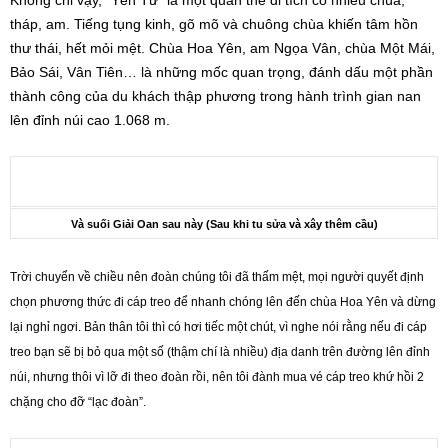
Không chỉ vậy, “Yên Tử” là một quần thể di tích có nhiều chùa,
tháp, am. Tiếng tụng kinh, gõ mõ và chuông chùa khiến tâm hồn
thư thái, hết mỏi mệt. Chùa Hoa Yên, am Ngọa Vân, chùa Một Mái,
Bảo Sái, Vân Tiên… là những mốc quan trọng, đánh dấu một phần
thành công của du khách thập phương trong hành trình gian nan
lên đỉnh núi cao 1.068 m.
Và suối Giải Oan sau này (Sau khi tu sửa và xây thêm cầu)
Trời chuyển về chiều nên đoàn chúng tôi đã thấm mệt, mọi người quyết định
chọn phương thức đi cáp treo để nhanh chóng lên đến chùa Hoa Yên và dừng
lại nghỉ ngơi. Bản thân tôi thì có hơi tiếc một chút, vì nghe nói rằng nếu đi cáp
treo bạn sẽ bị bỏ qua một số (thậm chí là nhiều) địa danh trên đường lên đỉnh
núi, nhưng thôi vì lỡ đi theo đoàn rồi, nên tôi đành mua vé cáp treo khứ hồi 2
chặng cho đỡ “lạc đoàn”.