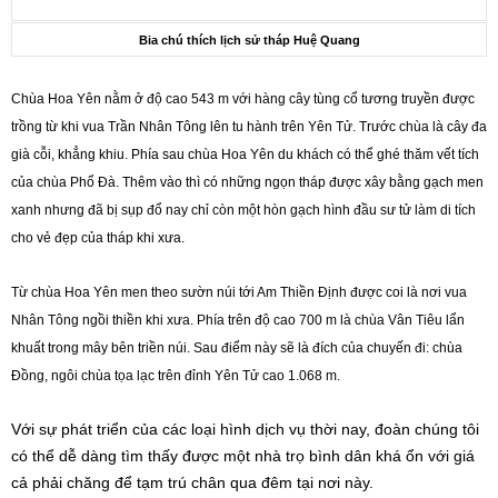
Bia chú thích lịch sử tháp Huệ Quang
Chùa Hoa Yên nằm ở độ cao 543 m với hàng cây tùng cổ tương truyền được
trồng từ khi vua Trần Nhân Tông lên tu hành trên Yên Tử. Trước chùa là cây đa
già cỗi, khẳng khiu. Phía sau chùa Hoa Yên du khách có thể ghé thăm vết tích
của chùa Phổ Đà. Thêm vào thì có những ngọn tháp được xây bằng gạch men
xanh nhưng đã bị sụp đổ nay chỉ còn một hòn gạch hình đầu sư tử làm di tích
cho vẻ đẹp của tháp khi xưa.
Từ chùa Hoa Yên men theo sườn núi tới Am Thiền Định được coi là nơi vua
Nhân Tông ngồi thiền khi xưa. Phía trên độ cao 700 m là chùa Vân Tiêu lẩn
khuất trong mây bên triền núi. Sau điểm này sẽ là đích của chuyến đi: chùa
Đồng, ngôi chùa tọa lạc trên đỉnh Yên Tử cao 1.068 m.
Với sự phát triển của các loại hình dịch vụ thời nay, đoàn chúng tôi
có thể dễ dàng tìm thấy được một nhà trọ bình dân khá ổn với giá
cả phải chăng để tạm trú chân qua đêm tại nơi này.