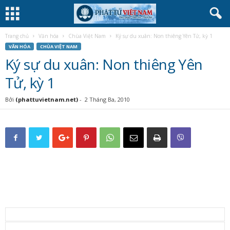
Trang chủ
Văn hóa
Chùa Việt Nam
Ký sự du xuân: Non thiêng Yên Tử, kỳ 1
VĂN HÓA
CHÙA VIỆT NAM
Ký sự du xuân: Non thiêng Yên
Tử, kỳ 1
Bởi
(phattuvietnam.net)
-
2 Tháng Ba, 2010