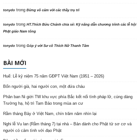
trong
tonydo
Đừng vô cảm với các thầy trụ trì
trong
tonydo
HT.Thích Bửu Chánh chia sẻ: Kỹ năng dẫn chương trình các lễ hội
Phật giáo Nam tông
trong
tonydo
Góp ý với Sư cô Thích Nữ Thanh Tâm
BÀI MỚI
Huế: Lễ kỷ niệm 75 năm GĐPT Việt Nam (1951 – 2026)
Bốn người già, hai người con, một đứa cháu
Phân ban Ni giới TW khu vực phía Bắc kết nối tình pháp lữ, cúng dàng
Trường hạ, hộ trì Tam Bảo trong mùa an cư
Rằm tháng Bảy ở Việt Nam, chín trăm năm nhìn lại
Nghi lễ Vu lan (Rằm tháng 7) tại nhà – Bản dành cho Phật tử sơ cơ và
người có cảm tình với đạo Phật