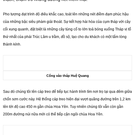
Pho tượng đạt trình độ điêu khắc cao, toát lên những nét điềm đạm phúc hậu
của những bậc siêu phàm giải thoát. Sự kết hợp hài hòa của cụm tháp với cây
cối xung quanh, đặt biệt là những cây tùng cổ to lớn toả bóng xuống Tháp vị tổ
thứ nhất của phái Trúc Lâm u trầm, đồ sộ, tạo cho du khách có một tấm lòng
thành kính.
Cổng vào tháp Huệ Quang
Sau đó chúng tôi lên cáp treo để tiếp tục hành trình tìm nơi trọ lại qua đêm giữa
chốn sơn cước này. Hệ thống cáp treo hiện đại vượt quãng đường trên 1,2 km
lên tới độ cao 450 m gần chùa Hoa Yên. Tuy nhiên chúng tôi vẫn còn gần
200m đường núi nữa mới có thể tiếp cận ngôi chùa Hoa Yên.