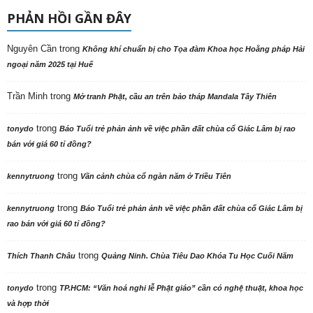
PHẢN HỒI GẦN ĐÂY
Nguyên Cần
trong
Không khí chuẩn bị cho Tọa đàm Khoa học Hoằng pháp Hải
ngoại năm 2025 tại Huế
Trần Minh
trong
Mở tranh Phật, cầu an trên bảo tháp Mandala Tây Thiên
trong
tonydo
Báo Tuổi trẻ phản ảnh về việc phần đất chùa cổ Giác Lâm bị rao
bán với giá 60 tỉ đồng?
trong
kennytruong
Vãn cảnh chùa cổ ngàn năm ở Triều Tiên
trong
kennytruong
Báo Tuổi trẻ phản ảnh về việc phần đất chùa cổ Giác Lâm bị
rao bán với giá 60 tỉ đồng?
trong
Thích Thanh Châu
Quảng Ninh. Chùa Tiêu Dao Khóa Tu Học Cuối Năm
trong
tonydo
TP.HCM: “Văn hoá nghi lễ Phật giáo” cần có nghệ thuật, khoa học
và hợp thời