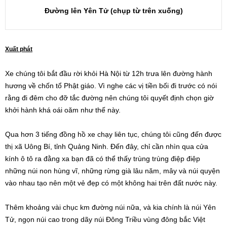
Đường lên Yên Tử (chụp từ trên xuống)
Xuất phát
Xe chúng tôi bắt đầu rời khỏi Hà Nội từ 12h trưa lên đường hành
hương về chốn tổ Phật giáo. Vì nghe các vị tiền bối đi trước có nói
rằng đi đêm cho đỡ tắc đường nên chúng tôi quyết định chọn giờ
khởi hành khá oái oăm như thế này.
Qua hơn 3 tiếng đồng hồ xe chạy liên tục, chúng tôi cũng đến được
thị xã Uông Bí, tỉnh Quảng Ninh. Đến đây, chỉ cần nhìn qua cửa
kính ô tô ra đằng xa bạn đã có thể thấy trùng trùng điệp điệp
những núi non hùng vĩ, những rừng già lâu năm, mây và núi quyện
vào nhau tạo nên một vẻ đẹp có một không hai trên đất nước này.
Thêm khoảng vài chục km đường núi nữa, và kia chính là núi Yên
Tử, ngọn núi cao trong dãy núi Đông Triều vùng đông bắc Việt