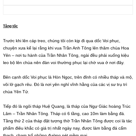
Tăng tốc
Trước khi lên cáp treo, chúng tôi còn kịp đi qua dốc Voi phục,
chuyện xưa kể lại rằng khi vua Trần Anh Tông lên thăm chùa Hoa
Yên – nơi tu hành của Trần Nhân Tông, ngài đều phải xuống kiệu
leo bộ lên chùa nên đàn voi thường phục lại chờ vua ở nơi đây.
Bên cạnh dốc Voi phục là Hòn Ngọc, trên đỉnh có nhiều tháp và mộ,
vôi lở gạch rêu. Đó là nơi yên nghỉ vĩnh hằng của các vị sư trụ trì
chùa Yên Tử.
Tiếp đó là ngôi tháp Huệ Quang, là tháp của Ngự Giác hoàng Trúc
Lâm – Trần Nhân Tông. Tháp có 6 tầng, cao 10m làm bằng đá.
Tầng thứ 2 của tháp đặt tượng thờ Trần Nhân Tông được coi là tác
phẩm điêu khắc có giá trị nhất ngày nay, được làm bằng đá cẩm
thạch, chạm trổ những đường nét mềm mại.