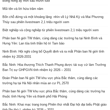
Bông hồng ấy mới sáu mươi tuổi
Mũi tên và lời hứa trăm năm
Bốn chỗ đứng và một khoảng lặng: nhìn về Lý Nhã Kỳ và Mai Phương
Thúy sau phiên livestream 2,1 triệu người xem
Biệt nghiệp và cộng nghiệp từ phiên livestream 2,1 triệu người xem
Phân ban Ni giới TW thăm, cúng dàng các trường hạ tại Ninh Bình và
Hưng Yên: Lan tỏa tinh thần hộ trì Tam bảo
Ninh Bình: Hội nghị công bố Quyết định và ra mắt Phân ban Ni giới tỉnh
nhiệm kỳ 2026-2031
Bắc Ninh: Hòa thượng Thích Thanh Phụng được tái suy cử làm Trưởng
Ban Trị sự GHPGVN tỉnh nhiệm kỳ 2026 – 2031
Đoàn Phân ban Ni giới TW khu vực phía Bắc thăm, cúng dàng các
trường hạ tại Hà Nội nhân mùa an cư PL.2570
Phân ban Ni giới TW khu vực phía Bắc thăm, cúng dàng các trường hạ
thuộc tỉnh Hưng Yên và thành phố Hải Phòng
Bắc Ninh: Khai mạc trang trọng Phiên thứ nhất Đại hội đại biểu Phật giáo
tỉnh lần thứ I, nhiệm kỳ 2026 – 2031