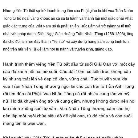
Nhưng Yên Tử thật sự trở thành trung tâm của Phật giáo từ khi vua Trần Nhân
Tông từ bỏ ngai vàng khoác áo cà sa tu hành và thành lập một giáo phái Phật
giáo đặc trưng của Việt Nam đó là phái Thiền Trúc Lâm và trở thành vị tổ thứ
nhất với pháp danh: Điều Ngự Giác Hoàng Trần Nhân Tông (1258-1308), ông
đã cho đổi tên nơi đây thành “Yên tử” và xây dựng hàng trăm công trình lớn
nhỏ trên núi Yên Tử để làm nơi tu hành và truyền kinh, giảng đạo.
Hành trình thăm viếng Yên Tử bắt đầu từ suối Giải Oan với một cây
cầu đá xanh nối hai bờ suối. Cầu dài 10m, có kiến trúc không cầu
kỳ nhưng toát lên vẻ đẹp cổ kính, vững chãi. Tục truyền xưa kia
vua Trần Nhân Tông nhường ngôi lại cho con trai là Trần Anh Tông
rồi tìm đến cõi Phật. Vua Nhân Tông có rất nhiều cung tần và mỹ
nữ. Họ đã khuyên ông trở về cung gấm, nhưng không được nên họ
lao mình xuống suối tự vẫn . Vua Nhân Tông thương cảm cho họ
nên lập một ngôi chùa siêu độ để giải oan, từ đó chùa và con suối
mang tên là Giải Oan.