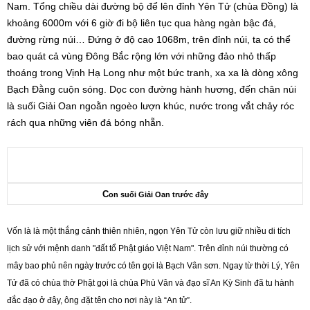
Nam. Tổng chiều dài đường bộ để lên đỉnh Yên Tử (chùa Đồng) là
khoảng 6000m với 6 giờ đi bộ liên tục qua hàng ngàn bậc đá,
đường rừng núi… Đứng ở độ cao 1068m, trên đỉnh núi, ta có thể
bao quát cả vùng Đông Bắc rộng lớn với những đảo nhỏ thấp
thoáng trong Vịnh Hạ Long như một bức tranh, xa xa là dòng xông
Bạch Đằng cuộn sóng. Dọc con đường hành hương, đến chân núi
là suối Giải Oan ngoằn ngoèo lượn khúc, nước trong vắt chảy róc
rách qua những viên đá bóng nhẵn.
C
on suối Giải Oan trước đây
Vốn là là một thắng cảnh thiên nhiên, ngọn Yên Tử còn lưu giữ nhiều di tích
lịch sử với mệnh danh "đất tổ Phật giáo Việt Nam". Trên đỉnh núi thường có
mây bao phủ nên ngày trước có tên gọi là Bạch Vân sơn. Ngay từ thời Lý, Yên
Tử đã có chùa thờ Phật gọi là chùa Phù Vân và đạo sĩ An Kỳ Sinh đã tu hành
đắc đạo ở đây, ông đặt tên cho nơi này là “An tử”.