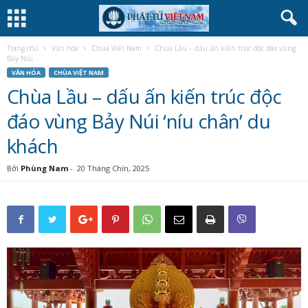
Trang chủ
Văn hóa
Chùa Việt Nam
Chùa Lầu – dấu ấn kiến trúc độc đáo vùng
Bảy Núi...
VĂN HÓA
CHÙA VIỆT NAM
Chùa Lầu – dấu ấn kiến trúc độc
đáo vùng Bảy Núi ‘níu chân’ du
khách
Bởi
Phùng Nam
-
20 Tháng Chín, 2025