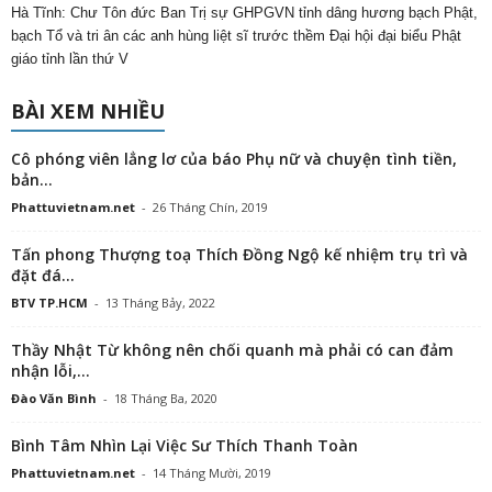
Hà Tĩnh: Chư Tôn đức Ban Trị sự GHPGVN tỉnh dâng hương bạch Phật,
bạch Tổ và tri ân các anh hùng liệt sĩ trước thềm Đại hội đại biểu Phật
giáo tỉnh lần thứ V
BÀI XEM NHIỀU
Cô phóng viên lẳng lơ của báo Phụ nữ và chuyện tình tiền,
bản...
Phattuvietnam.net
-
26 Tháng Chín, 2019
Tấn phong Thượng toạ Thích Đồng Ngộ kế nhiệm trụ trì và
đặt đá...
BTV TP.HCM
-
13 Tháng Bảy, 2022
Thầy Nhật Từ không nên chối quanh mà phải có can đảm
nhận lỗi,...
Đào Văn Bình
-
18 Tháng Ba, 2020
Bình Tâm Nhìn Lại Việc Sư Thích Thanh Toàn
Phattuvietnam.net
-
14 Tháng Mười, 2019