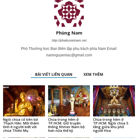
Phùng Nam
http://phattuvietnam.net
Phó Thường trực Ban Biên tập phụ trách phía Nam Email:
namnguyenlac@gmail.com
BÀI VIẾT LIÊN QUAN
XEM THÊM
Ngôi chùa cổ bên bờ
Chùa trong hẻm ở
Chùa trong hẻm ở
Thạch Hãn: Mối thâm
TP.HCM: Giữ truyền
TP.HCM: Ngôi chùa 5
tình ít người biết với
thống Khmer Nam bộ
tầng giữa khu phố
chùa Thiên Mụ
hơn nửa thế kỷ
người Hoa