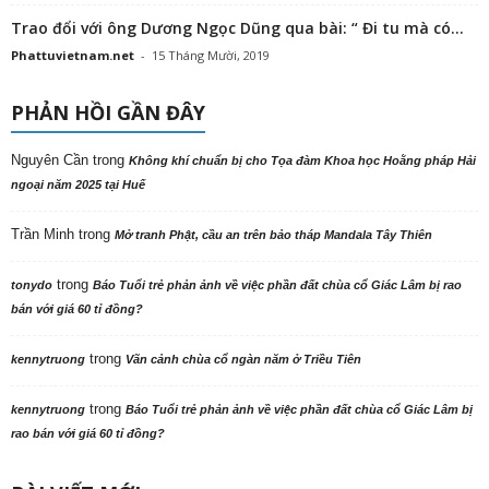
Trao đổi với ông Dương Ngọc Dũng qua bài: “ Đi tu mà có...
Phattuvietnam.net
-
15 Tháng Mười, 2019
PHẢN HỒI GẦN ĐÂY
Nguyên Cần
trong
Không khí chuẩn bị cho Tọa đàm Khoa học Hoằng pháp Hải
ngoại năm 2025 tại Huế
Trần Minh
trong
Mở tranh Phật, cầu an trên bảo tháp Mandala Tây Thiên
trong
tonydo
Báo Tuổi trẻ phản ảnh về việc phần đất chùa cổ Giác Lâm bị rao
bán với giá 60 tỉ đồng?
trong
kennytruong
Vãn cảnh chùa cổ ngàn năm ở Triều Tiên
trong
kennytruong
Báo Tuổi trẻ phản ảnh về việc phần đất chùa cổ Giác Lâm bị
rao bán với giá 60 tỉ đồng?