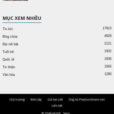
MỤC XEM NHIỀU
17913
Tin tức
4928
Blog chùa
2121
Bài nổi bật
1932
Tuổi trẻ
1836
Quốc tế
1565
Từ thiện
1280
Văn hóa
Chủ trương
Biên tập
Gửi bài viết
Ủng hộ Phattuvietnam.net
Liên kết
© Thiết kế bởi
Sapo