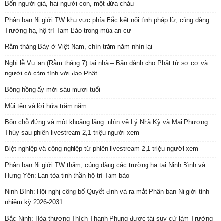
Bốn người già, hai người con, một đứa cháu
Phân ban Ni giới TW khu vực phía Bắc kết nối tình pháp lữ, cúng dàng
Trường hạ, hộ trì Tam Bảo trong mùa an cư
Rằm tháng Bảy ở Việt Nam, chín trăm năm nhìn lại
Nghi lễ Vu lan (Rằm tháng 7) tại nhà – Bản dành cho Phật tử sơ cơ và
người có cảm tình với đạo Phật
Bông hồng ấy mới sáu mươi tuổi
Mũi tên và lời hứa trăm năm
Bốn chỗ đứng và một khoảng lặng: nhìn về Lý Nhã Kỳ và Mai Phương
Thúy sau phiên livestream 2,1 triệu người xem
Biệt nghiệp và cộng nghiệp từ phiên livestream 2,1 triệu người xem
Phân ban Ni giới TW thăm, cúng dàng các trường hạ tại Ninh Bình và
Hưng Yên: Lan tỏa tinh thần hộ trì Tam bảo
Ninh Bình: Hội nghị công bố Quyết định và ra mắt Phân ban Ni giới tỉnh
nhiệm kỳ 2026-2031
Bắc Ninh: Hòa thượng Thích Thanh Phụng được tái suy cử làm Trưởng