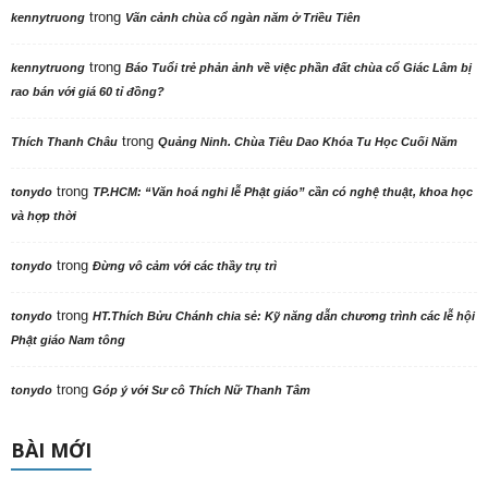
trong
kennytruong
Vãn cảnh chùa cổ ngàn năm ở Triều Tiên
trong
kennytruong
Báo Tuổi trẻ phản ảnh về việc phần đất chùa cổ Giác Lâm bị
rao bán với giá 60 tỉ đồng?
trong
Thích Thanh Châu
Quảng Ninh. Chùa Tiêu Dao Khóa Tu Học Cuối Năm
trong
tonydo
TP.HCM: “Văn hoá nghi lễ Phật giáo” cần có nghệ thuật, khoa học
và hợp thời
trong
tonydo
Đừng vô cảm với các thầy trụ trì
trong
tonydo
HT.Thích Bửu Chánh chia sẻ: Kỹ năng dẫn chương trình các lễ hội
Phật giáo Nam tông
trong
tonydo
Góp ý với Sư cô Thích Nữ Thanh Tâm
BÀI MỚI