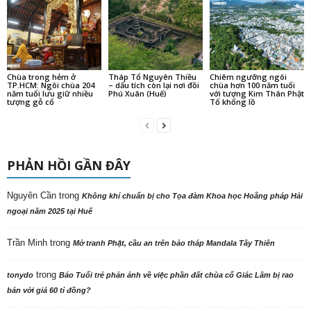
Chùa trong hẻm ở
Tháp Tổ Nguyên Thiều
Chiêm ngưỡng ngôi
TP.HCM: Ngôi chùa 204
– dấu tích còn lại nơi đồi
chùa hơn 100 năm tuổi
năm tuổi lưu giữ nhiều
Phú Xuân (Huế)
với tượng Kim Thân Phật
tượng gỗ cổ
Tổ khổng lồ
PHẢN HỒI GẦN ĐÂY
Nguyên Cần
trong
Không khí chuẩn bị cho Tọa đàm Khoa học Hoằng pháp Hải
ngoại năm 2025 tại Huế
Trần Minh
trong
Mở tranh Phật, cầu an trên bảo tháp Mandala Tây Thiên
trong
tonydo
Báo Tuổi trẻ phản ảnh về việc phần đất chùa cổ Giác Lâm bị rao
bán với giá 60 tỉ đồng?