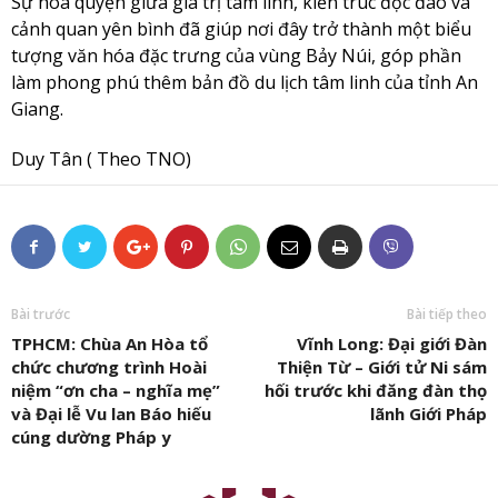
Sự hòa quyện giữa giá trị tâm linh, kiến trúc độc đáo và
cảnh quan yên bình đã giúp nơi đây trở thành một biểu
tượng văn hóa đặc trưng của vùng Bảy Núi, góp phần
làm phong phú thêm bản đồ du lịch tâm linh của tỉnh An
Giang.
Duy Tân ( Theo TNO)
Bài trước
Bài tiếp theo
TPHCM: Chùa An Hòa tổ
Vĩnh Long: Đại giới Đàn
chức chương trình Hoài
Thiện Từ – Giới tử Ni sám
niệm “ơn cha – nghĩa mẹ”
hối trước khi đăng đàn thọ
và Đại lễ Vu lan Báo hiếu
lãnh Giới Pháp
cúng dường Pháp y