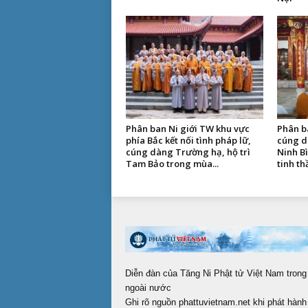
Phân ban Ni giới TW khu vực
Phân b
phía Bắc kết nối tình pháp lữ,
cúng d
cúng dàng Trường hạ, hộ trì
Ninh B
Tam Bảo trong mùa...
tinh th
Diễn đàn của Tăng Ni Phật tử Việt Nam trong
ngoài nước
Ghi rõ nguồn phattuvietnam.net khi phát hành 