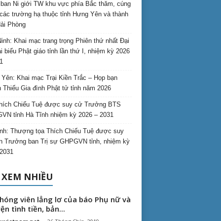
ban Ni giới TW khu vực phía Bắc thăm, cúng
các trường hạ thuộc tỉnh Hưng Yên và thành
ải Phòng
inh: Khai mạc trang trọng Phiên thứ nhất Đại
ại biểu Phật giáo tỉnh lần thứ I, nhiệm kỳ 2026
1
Yên: Khai mạc Trại Kiền Trắc – Họp bạn
 Thiếu Gia đình Phật tử tỉnh năm 2026
hích Chiếu Tuệ được suy cử Trưởng BTS
N tỉnh Hà Tĩnh nhiệm kỳ 2026 – 2031
nh: Thượng tọa Thích Chiếu Tuệ được suy
n Trưởng ban Trị sự GHPGVN tỉnh, nhiệm kỳ
2031
 XEM NHIỀU
hóng viên lẳng lơ của báo Phụ nữ và
ện tình tiền, bản...