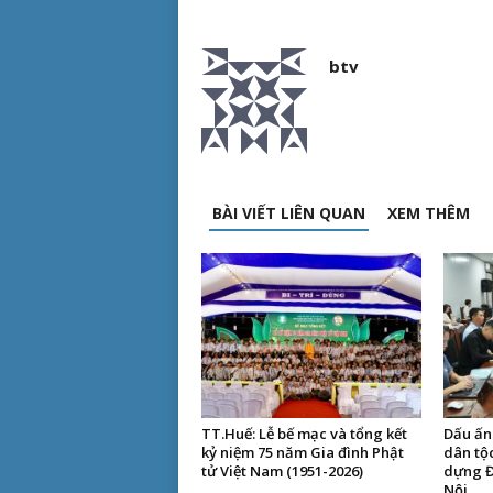
btv
BÀI VIẾT LIÊN QUAN
XEM THÊM
TT.Huế: Lễ bế mạc và tổng kết
Dấu ấn 
kỷ niệm 75 năm Gia đình Phật
dân tộ
tử Việt Nam (1951-2026)
dựng Đ
Nội