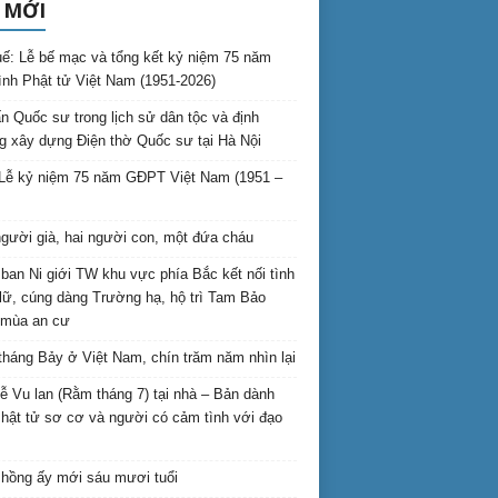
 MỚI
ế: Lễ bế mạc và tổng kết kỷ niệm 75 năm
ình Phật tử Việt Nam (1951-2026)
n Quốc sư trong lịch sử dân tộc và định
 xây dựng Điện thờ Quốc sư tại Hà Nội
Lễ kỷ niệm 75 năm GĐPT Việt Nam (1951 –
gười già, hai người con, một đứa cháu
ban Ni giới TW khu vực phía Bắc kết nối tình
lữ, cúng dàng Trường hạ, hộ trì Tam Bảo
 mùa an cư
háng Bảy ở Việt Nam, chín trăm năm nhìn lại
lễ Vu lan (Rằm tháng 7) tại nhà – Bản dành
hật tử sơ cơ và người có cảm tình với đạo
hồng ấy mới sáu mươi tuổi