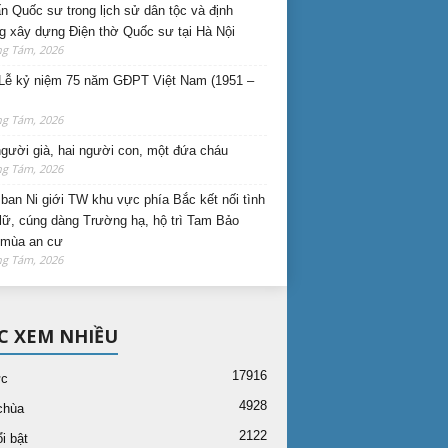
n Quốc sư trong lịch sử dân tộc và định
 xây dựng Điện thờ Quốc sư tại Hà Nội
ng Tám, 2026
Lễ kỷ niệm 75 năm GĐPT Việt Nam (1951 –
ng Tám, 2026
gười già, hai người con, một đứa cháu
ng Tám, 2026
ban Ni giới TW khu vực phía Bắc kết nối tình
lữ, cúng dàng Trường hạ, hộ trì Tam Bảo
 mùa an cư
ng Tám, 2026
C XEM NHIỀU
17916
ức
4928
chùa
2122
i bật