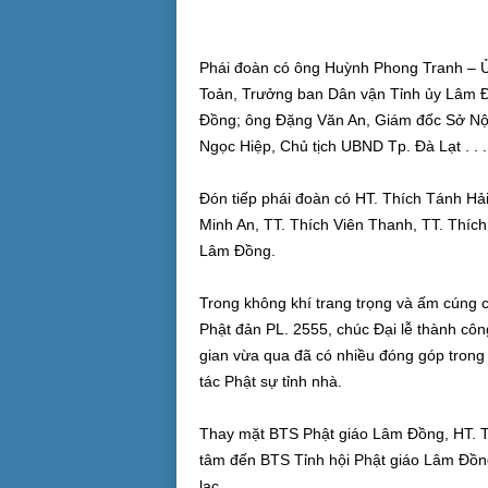
Phái đoàn có ông Huỳnh Phong Tranh – 
Toản, Trưởng ban Dân vận Tỉnh ủy Lâm 
Đồng; ông Đặng Văn An, Giám đốc Sở Nộ
Ngọc Hiệp, Chủ tịch UBND Tp. Đà Lạt . . .
Đón tiếp phái đoàn có HT. Thích Tánh H
Minh An, TT. Thích Viên Thanh, TT. Thíc
Lâm Đồng.
Trong không khí trang trọng và ấm cúng 
Phật đản PL. 2555, chúc Đại lễ thành côn
gian vừa qua đã có nhiều đóng góp trong 
tác Phật sự tỉnh nhà.
Thay mặt BTS Phật giáo Lâm Đồng, HT. 
tâm đến BTS Tỉnh hội Phật giáo Lâm Đồng 
lạc.