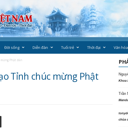
Đời sống
Diễn đàn
Tuổi trẻ
Thời đại
Văn hóa
c mừng Phật đản
PHẢ
ạo Tỉnh chúc mừng Phật
Nguy
Khoa 
Trần 
Manda
tonyd
chùa c