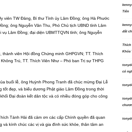
kenny
Tiên
Ủy viên TW Đảng, Bí thư Tỉnh ủy Lâm Đồng; ông Hà Phước
Đồng; ông Nguyễn Văn Thu, Phó Chủ tịch UBND tỉnh Lâm
kenny
đất ch
i vụ Lâm Đồng; đại diện UBMTTQVN tỉnh; ông Nguyễn
Thích
Khóa 
ải, thành viên Hội đồng Chứng minh GHPGVN; TT. Thích
h Không Trú, TT. Thích Viên Như – Phó ban Trị sự THPG
tonyd
có ngh
của buổi lễ, ông Huỳnh Phong Tranh đã chúc mừng Đại Lễ
tonyd
g tốt đẹp, và biểu dương Phật giáo Lâm Đồng trong thời
khối Đại đoàn kết dân tộc và có nhiều đóng góp cho công
tonyd
chương
Thích Tánh Hải đã cảm ơn các cấp Chính quyền đã quan
tonyd
và kính chúc các vị và gia đình sức khỏe, thân tâm an