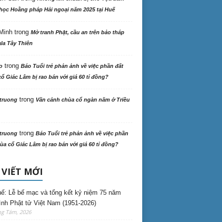
học Hoằng pháp Hải ngoại năm 2025 tại Huế
Minh
trong
Mở tranh Phật, cầu an trên bảo tháp
la Tây Thiên
trong
o
Báo Tuổi trẻ phản ảnh về việc phần đất
ổ Giác Lâm bị rao bán với giá 60 tỉ đồng?
trong
truong
Vãn cảnh chùa cổ ngàn năm ở Triều
trong
truong
Báo Tuổi trẻ phản ảnh về việc phần
ùa cổ Giác Lâm bị rao bán với giá 60 tỉ đồng?
 VIẾT MỚI
ế: Lễ bế mạc và tổng kết kỷ niệm 75 năm
ình Phật tử Việt Nam (1951-2026)
ng Tám, 2026