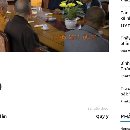
Phatt
Tấn 
kế n
BTV 
Thầy
phải
Đào V
Bình
Toà
Phatt
Trao
bài: 
Phatt
Bài tiếp theo
PHẢ
đản
Quy y
Nguy