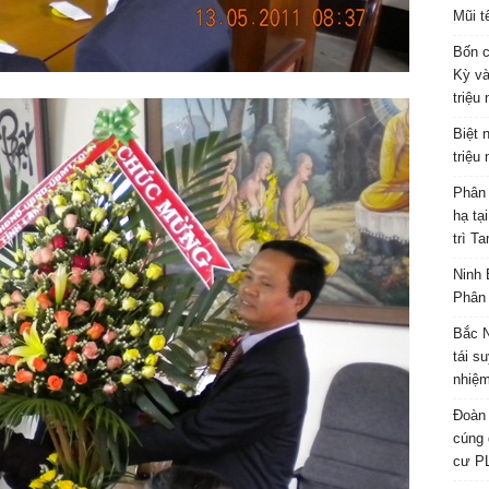
Mũi t
Bốn c
Kỳ và
triệu
Biệt 
triệu
Phân 
hạ tạ
trì T
Ninh 
Phân 
Bắc N
tái s
nhiệm
Đoàn 
cúng 
cư P