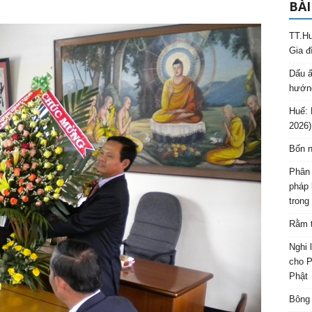
BÀI
TT.Hu
Gia đ
Dấu ấ
hướng
Huế: 
2026)
Bốn n
Phân 
pháp 
trong
Rằm t
Nghi 
cho P
Phật
Bông 