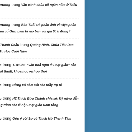
trong
truong
Vãn cảnh chùa cổ ngàn năm ở Triều
trong
truong
Báo Tuổi trẻ phản ảnh về việc phần
ùa cổ Giác Lâm bị rao bán với giá 60 tỉ đồng?
trong
 Thanh Châu
Quảng Ninh. Chùa Tiêu Dao
Tu Học Cuối Năm
trong
o
TP.HCM: “Văn hoá nghi lễ Phật giáo” cần
ệ thuật, khoa học và hợp thời
trong
o
Đừng vô cảm với các thầy trụ trì
trong
o
HT.Thích Bửu Chánh chia sẻ: Kỹ năng dẫn
 trình các lễ hội Phật giáo Nam tông
trong
o
Góp ý với Sư cô Thích Nữ Thanh Tâm