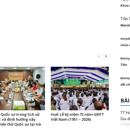
Khoa 
Trần 
Manda
tonyd
chùa c
kenny
Tiên
kenny
đất ch
BÀI
TT.Hu
Quốc sư trong lịch sử
Huế: Lễ kỷ niệm 75 năm GĐPT
c và định hướng xây
Việt Nam (1951 – 2026)
Gia đ
iện thờ Quốc sư tại Hà
9 Thá