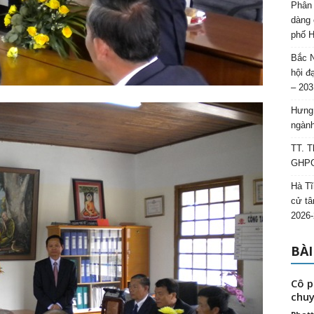
Phân 
dàng 
phố H
Bắc N
hội đ
– 203
Hưng 
ngành
TT. T
GHPGV
Hà Tĩ
cử tâ
2026-
BÀI
Cô p
chuy