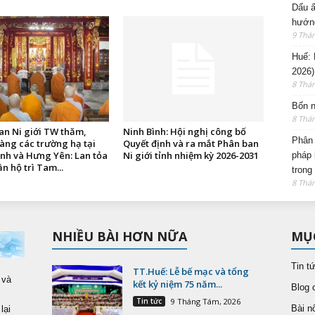
Dấu ấ
hướng
9 Thá
Huế: 
2026)
8 Thá
Bốn n
8 Thá
an Ni giới TW thăm,
Ninh Bình: Hội nghị công bố
Phân 
àng các trường hạ tại
Quyết định và ra mắt Phân ban
ình và Hưng Yên: Lan tỏa
Ni giới tỉnh nhiệm kỳ 2026-2031
pháp 
ần hộ trì Tam...
trong
8 Thá
NHIỀU BÀI HƠN NỮA
MỤ
Tin t
TT.Huế: Lễ bế mạc và tổng
 và
kết kỷ niệm 75 năm...
Blog 
Tin tức
9 Tháng Tám, 2026
Bài nổ
lại