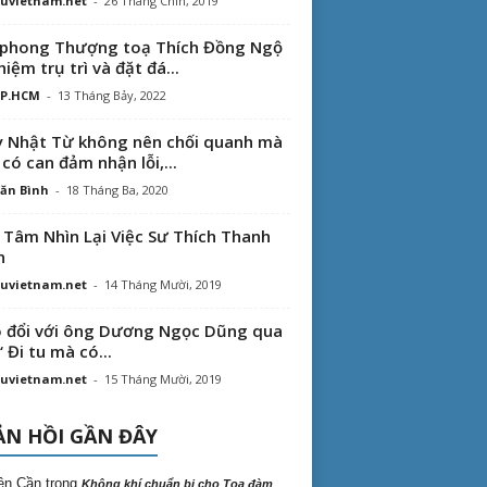
uvietnam.net
-
26 Tháng Chín, 2019
phong Thượng toạ Thích Đồng Ngộ
hiệm trụ trì và đặt đá...
TP.HCM
-
13 Tháng Bảy, 2022
 Nhật Từ không nên chối quanh mà
 có can đảm nhận lỗi,...
ăn Bình
-
18 Tháng Ba, 2020
 Tâm Nhìn Lại Việc Sư Thích Thanh
n
uvietnam.net
-
14 Tháng Mười, 2019
 đổi với ông Dương Ngọc Dũng qua
“ Đi tu mà có...
uvietnam.net
-
15 Tháng Mười, 2019
N HỒI GẦN ĐÂY
ên Cần
trong
Không khí chuẩn bị cho Tọa đàm