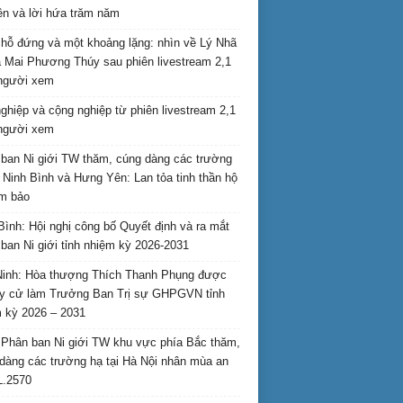
ên và lời hứa trăm năm
hỗ đứng và một khoảng lặng: nhìn về Lý Nhã
 Mai Phương Thúy sau phiên livestream 2,1
 người xem
nghiệp và cộng nghiệp từ phiên livestream 2,1
 người xem
ban Ni giới TW thăm, cúng dàng các trường
i Ninh Bình và Hưng Yên: Lan tỏa tinh thần hộ
am bảo
Bình: Hội nghị công bố Quyết định và ra mắt
ban Ni giới tỉnh nhiệm kỳ 2026-2031
inh: Hòa thượng Thích Thanh Phụng được
uy cử làm Trưởng Ban Trị sự GHPGVN tỉnh
 kỳ 2026 – 2031
Phân ban Ni giới TW khu vực phía Bắc thăm,
dàng các trường hạ tại Hà Nội nhân mùa an
L.2570