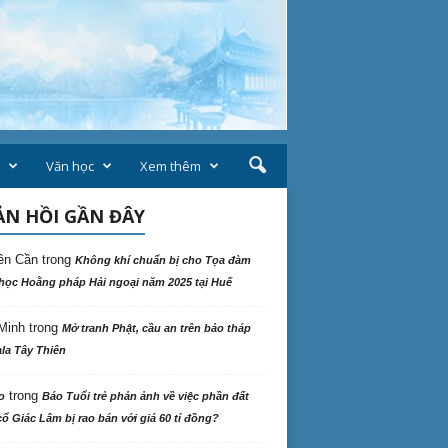
Văn học
Xem thêm
N HỒI GẦN ĐÂY
ên Cần
trong
Không khí chuẩn bị cho Tọa đàm
học Hoằng pháp Hải ngoại năm 2025 tại Huế
Minh
trong
Mở tranh Phật, cầu an trên bảo tháp
la Tây Thiên
trong
o
Báo Tuổi trẻ phản ảnh về việc phần đất
ổ Giác Lâm bị rao bán với giá 60 tỉ đồng?