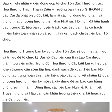
Sau khi ghi nhận ý kiến đóng góp từ chư Tôn đức Thường trực,
Hòa thượng Thích Thanh Điện – Trưởng ban Trị sự GHPGVN tỉnh
Lào Cai đã phát biểu đúc kết, làm rõ các nội dung trọng tâm và
thống nhất phương hướng triển khai Phật sự. Hội nghị đã tiến hành
bầu trưởng 11 tiểu ban chuyên trách; các tiểu ban này có trách
nhiệm kiện toàn nhân sự và sớm trình kế hoạch chi tiết lên Ban Tổ
chức.
Hòa thượng Trưởng ban kỳ vọng chư Tôn đức sẽ dồn hết tâm lực
và trí lực để tổ chức kỳ Đại hội đầu tiên của tỉnh Lào Cai được
thành tựu viên mãn. Trong đó, Hoà thượng đặc biệt lưu ý: Tiểu ban
Khen thưởng cần sớm tập hợp danh sách đề xuất; Tiểu ban Nội
dung tập trung hoàn thiện văn kiện, báo cáo tổng kết nhiệm kỳ qua,
phương hướng nhiệm kỳ mới và xây dựng đề án báo cáo bằng
phóng sự hình ảnh. Đồng thời, các tiểu ban Nghi lễ, Khánh tiết,
Truyền thông và Hậu cần cần khẩn trương triển khai kế hoạch cụ
thể để thực hiện.