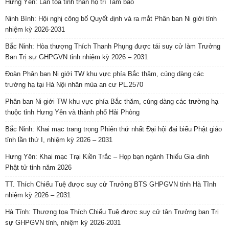
Hưng Yên: Lan tỏa tinh thần hộ trì Tam bảo
Ninh Bình: Hội nghị công bố Quyết định và ra mắt Phân ban Ni giới tỉnh
nhiệm kỳ 2026-2031
Bắc Ninh: Hòa thượng Thích Thanh Phụng được tái suy cử làm Trưởng
Ban Trị sự GHPGVN tỉnh nhiệm kỳ 2026 – 2031
Đoàn Phân ban Ni giới TW khu vực phía Bắc thăm, cúng dàng các
trường hạ tại Hà Nội nhân mùa an cư PL.2570
Phân ban Ni giới TW khu vực phía Bắc thăm, cúng dàng các trường hạ
thuộc tỉnh Hưng Yên và thành phố Hải Phòng
Bắc Ninh: Khai mạc trang trọng Phiên thứ nhất Đại hội đại biểu Phật giáo
tỉnh lần thứ I, nhiệm kỳ 2026 – 2031
Hưng Yên: Khai mạc Trại Kiền Trắc – Họp bạn ngành Thiếu Gia đình
Phật tử tỉnh năm 2026
TT. Thích Chiếu Tuệ được suy cử Trưởng BTS GHPGVN tỉnh Hà Tĩnh
nhiệm kỳ 2026 – 2031
Hà Tĩnh: Thượng tọa Thích Chiếu Tuệ được suy cử tân Trưởng ban Trị
sự GHPGVN tỉnh, nhiệm kỳ 2026-2031