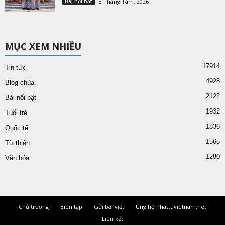
Bài nổi bật
8 Tháng Tám, 2026
MỤC XEM NHIỀU
17914
Tin tức
4928
Blog chùa
2122
Bài nổi bật
1932
Tuổi trẻ
1836
Quốc tế
1565
Từ thiện
1280
Văn hóa
Chủ trương
Biên tập
Gửi bài viết
Ủng hộ Phattuvietnam.net
Liên kết