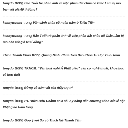
trong
tonydo
Báo Tuổi trẻ phản ảnh về việc phần đất chùa cổ Giác Lâm bị rao
bán với giá 60 tỉ đồng?
trong
kennytruong
Vãn cảnh chùa cổ ngàn năm ở Triều Tiên
trong
kennytruong
Báo Tuổi trẻ phản ảnh về việc phần đất chùa cổ Giác Lâm bị
rao bán với giá 60 tỉ đồng?
trong
Thích Thanh Châu
Quảng Ninh. Chùa Tiêu Dao Khóa Tu Học Cuối Năm
trong
tonydo
TP.HCM: “Văn hoá nghi lễ Phật giáo” cần có nghệ thuật, khoa học
và hợp thời
trong
tonydo
Đừng vô cảm với các thầy trụ trì
trong
tonydo
HT.Thích Bửu Chánh chia sẻ: Kỹ năng dẫn chương trình các lễ hội
Phật giáo Nam tông
trong
tonydo
Góp ý với Sư cô Thích Nữ Thanh Tâm