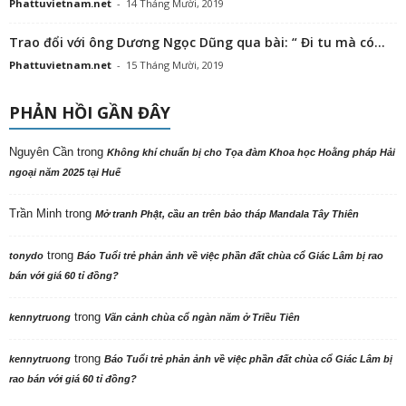
Phattuvietnam.net
-
14 Tháng Mười, 2019
Trao đổi với ông Dương Ngọc Dũng qua bài: “ Đi tu mà có...
Phattuvietnam.net
-
15 Tháng Mười, 2019
PHẢN HỒI GẦN ĐÂY
Nguyên Cần
trong
Không khí chuẩn bị cho Tọa đàm Khoa học Hoằng pháp Hải
ngoại năm 2025 tại Huế
Trần Minh
trong
Mở tranh Phật, cầu an trên bảo tháp Mandala Tây Thiên
trong
tonydo
Báo Tuổi trẻ phản ảnh về việc phần đất chùa cổ Giác Lâm bị rao
bán với giá 60 tỉ đồng?
trong
kennytruong
Vãn cảnh chùa cổ ngàn năm ở Triều Tiên
trong
kennytruong
Báo Tuổi trẻ phản ảnh về việc phần đất chùa cổ Giác Lâm bị
rao bán với giá 60 tỉ đồng?