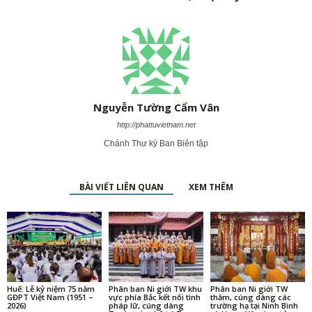
Nguyễn Tường Cẩm Vân
http://phattuvietnam.net
Chánh Thư ký Ban Biên tập
BÀI VIẾT LIÊN QUAN
XEM THÊM
Huế: Lễ kỷ niệm 75 năm
Phân ban Ni giới TW khu
Phân ban Ni giới TW
GĐPT Việt Nam (1951 –
vực phía Bắc kết nối tình
thăm, cúng dàng các
2026)
pháp lữ, cúng dàng
trường hạ tại Ninh Bình