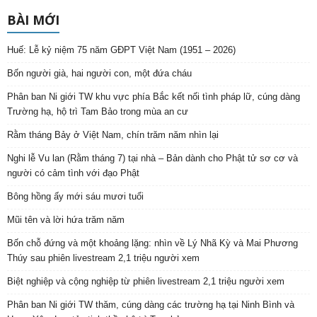
BÀI MỚI
Huế: Lễ kỷ niệm 75 năm GĐPT Việt Nam (1951 – 2026)
Bốn người già, hai người con, một đứa cháu
Phân ban Ni giới TW khu vực phía Bắc kết nối tình pháp lữ, cúng dàng
Trường hạ, hộ trì Tam Bảo trong mùa an cư
Rằm tháng Bảy ở Việt Nam, chín trăm năm nhìn lại
Nghi lễ Vu lan (Rằm tháng 7) tại nhà – Bản dành cho Phật tử sơ cơ và
người có cảm tình với đạo Phật
Bông hồng ấy mới sáu mươi tuổi
Mũi tên và lời hứa trăm năm
Bốn chỗ đứng và một khoảng lặng: nhìn về Lý Nhã Kỳ và Mai Phương
Thúy sau phiên livestream 2,1 triệu người xem
Biệt nghiệp và cộng nghiệp từ phiên livestream 2,1 triệu người xem
Phân ban Ni giới TW thăm, cúng dàng các trường hạ tại Ninh Bình và