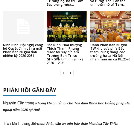
Trường hạ, hộ trì Tam
và Hưng Yên: Lan tỏa
Bảo trong mùa...
tinh thần hộ trì Tam...
Ninh Bình: Hội nghị công
Bắc Ninh: Hòa thượng
Đoàn Phân ban Ni giới
bố Quyết định và ra mắt
Thích Thanh Phụng
TW khu vực phía Bắc
Phân ban Ni giới tỉnh
được tái suy cử làm
thăm, cúng dàng các
nhiệm kỳ 2026-2031
Trưởng Ban Trị sự
trường hạ tại Hà Nội
GHPGVN tỉnh nhiệm kỳ
nhân mùa an cư PL.2570
2026 – 2031
PHẢN HỒI GẦN ĐÂY
Nguyên Cần
trong
Không khí chuẩn bị cho Tọa đàm Khoa học Hoằng pháp Hải
ngoại năm 2025 tại Huế
Trần Minh
trong
Mở tranh Phật, cầu an trên bảo tháp Mandala Tây Thiên