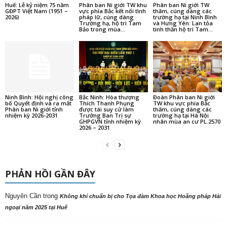
Huế: Lễ kỷ niệm 75 năm
Phân ban Ni giới TW khu
Phân ban Ni giới TW
GĐPT Việt Nam (1951 –
vực phía Bắc kết nối tình
thăm, cúng dàng các
2026)
pháp lữ, cúng dàng
trường hạ tại Ninh Bình
Trường hạ, hộ trì Tam
và Hưng Yên: Lan tỏa
Bảo trong mùa...
tinh thần hộ trì Tam...
Ninh Bình: Hội nghị công
Bắc Ninh: Hòa thượng
Đoàn Phân ban Ni giới
bố Quyết định và ra mắt
Thích Thanh Phụng
TW khu vực phía Bắc
Phân ban Ni giới tỉnh
được tái suy cử làm
thăm, cúng dàng các
nhiệm kỳ 2026-2031
Trưởng Ban Trị sự
trường hạ tại Hà Nội
GHPGVN tỉnh nhiệm kỳ
nhân mùa an cư PL.2570
2026 – 2031
PHẢN HỒI GẦN ĐÂY
Nguyên Cần
trong
Không khí chuẩn bị cho Tọa đàm Khoa học Hoằng pháp Hải
ngoại năm 2025 tại Huế