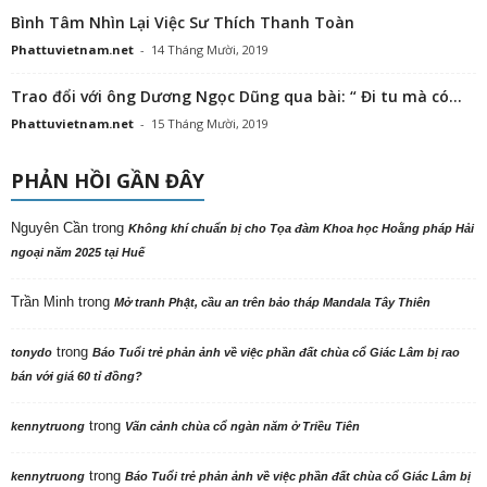
Bình Tâm Nhìn Lại Việc Sư Thích Thanh Toàn
Phattuvietnam.net
-
14 Tháng Mười, 2019
Trao đổi với ông Dương Ngọc Dũng qua bài: “ Đi tu mà có...
Phattuvietnam.net
-
15 Tháng Mười, 2019
PHẢN HỒI GẦN ĐÂY
Nguyên Cần
trong
Không khí chuẩn bị cho Tọa đàm Khoa học Hoằng pháp Hải
ngoại năm 2025 tại Huế
Trần Minh
trong
Mở tranh Phật, cầu an trên bảo tháp Mandala Tây Thiên
trong
tonydo
Báo Tuổi trẻ phản ảnh về việc phần đất chùa cổ Giác Lâm bị rao
bán với giá 60 tỉ đồng?
trong
kennytruong
Vãn cảnh chùa cổ ngàn năm ở Triều Tiên
trong
kennytruong
Báo Tuổi trẻ phản ảnh về việc phần đất chùa cổ Giác Lâm bị