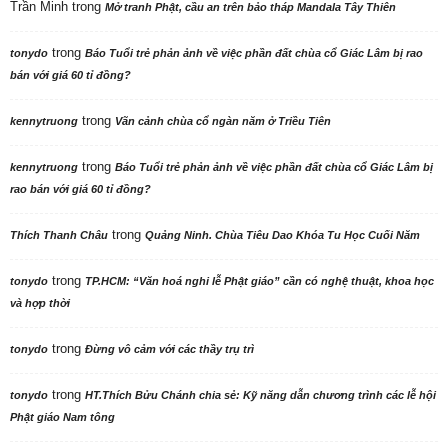
Trần Minh
trong
Mở tranh Phật, cầu an trên bảo tháp Mandala Tây Thiên
trong
tonydo
Báo Tuổi trẻ phản ảnh về việc phần đất chùa cổ Giác Lâm bị rao
bán với giá 60 tỉ đồng?
trong
kennytruong
Vãn cảnh chùa cổ ngàn năm ở Triều Tiên
trong
kennytruong
Báo Tuổi trẻ phản ảnh về việc phần đất chùa cổ Giác Lâm bị
rao bán với giá 60 tỉ đồng?
trong
Thích Thanh Châu
Quảng Ninh. Chùa Tiêu Dao Khóa Tu Học Cuối Năm
trong
tonydo
TP.HCM: “Văn hoá nghi lễ Phật giáo” cần có nghệ thuật, khoa học
và hợp thời
trong
tonydo
Đừng vô cảm với các thầy trụ trì
trong
tonydo
HT.Thích Bửu Chánh chia sẻ: Kỹ năng dẫn chương trình các lễ hội
Phật giáo Nam tông