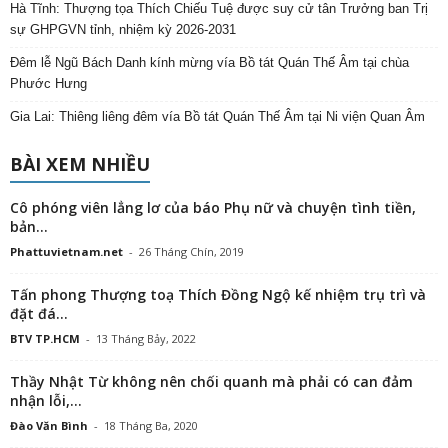
Hà Tĩnh: Thượng tọa Thích Chiếu Tuệ được suy cử tân Trưởng ban Trị
sự GHPGVN tỉnh, nhiệm kỳ 2026-2031
Đêm lễ Ngũ Bách Danh kính mừng vía Bồ tát Quán Thế Âm tại chùa
Phước Hưng
Gia Lai: Thiêng liêng đêm vía Bồ tát Quán Thế Âm tại Ni viện Quan Âm
BÀI XEM NHIỀU
Cô phóng viên lẳng lơ của báo Phụ nữ và chuyện tình tiền,
bản...
Phattuvietnam.net
-
26 Tháng Chín, 2019
Tấn phong Thượng toạ Thích Đồng Ngộ kế nhiệm trụ trì và
đặt đá...
BTV TP.HCM
-
13 Tháng Bảy, 2022
Thầy Nhật Từ không nên chối quanh mà phải có can đảm
nhận lỗi,...
Đào Văn Bình
-
18 Tháng Ba, 2020