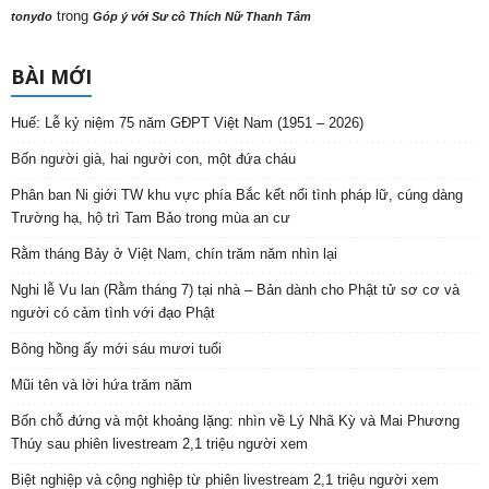
trong
tonydo
Góp ý với Sư cô Thích Nữ Thanh Tâm
BÀI MỚI
Huế: Lễ kỷ niệm 75 năm GĐPT Việt Nam (1951 – 2026)
Bốn người già, hai người con, một đứa cháu
Phân ban Ni giới TW khu vực phía Bắc kết nối tình pháp lữ, cúng dàng
Trường hạ, hộ trì Tam Bảo trong mùa an cư
Rằm tháng Bảy ở Việt Nam, chín trăm năm nhìn lại
Nghi lễ Vu lan (Rằm tháng 7) tại nhà – Bản dành cho Phật tử sơ cơ và
người có cảm tình với đạo Phật
Bông hồng ấy mới sáu mươi tuổi
Mũi tên và lời hứa trăm năm
Bốn chỗ đứng và một khoảng lặng: nhìn về Lý Nhã Kỳ và Mai Phương
Thúy sau phiên livestream 2,1 triệu người xem
Biệt nghiệp và cộng nghiệp từ phiên livestream 2,1 triệu người xem