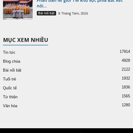
Phân ban Ni giới TW khu vực phía Bắc kết
nối...
Bài nổi bật
8 Tháng Tám, 2026
MỤC XEM NHIỀU
17914
Tin tức
4928
Blog chùa
2122
Bài nổi bật
1932
Tuổi trẻ
1836
Quốc tế
1565
Từ thiện
1280
Văn hóa