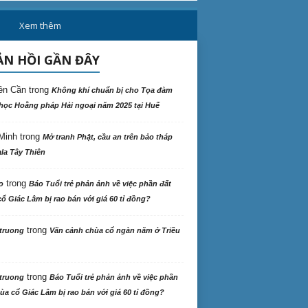
Văn học
Xem thêm
N HỒI GẦN ĐÂY
ên Cần
trong
Không khí chuẩn bị cho Tọa đàm
học Hoằng pháp Hải ngoại năm 2025 tại Huế
Minh
trong
Mở tranh Phật, cầu an trên bảo tháp
la Tây Thiên
trong
o
Báo Tuổi trẻ phản ảnh về việc phần đất
ổ Giác Lâm bị rao bán với giá 60 tỉ đồng?
trong
truong
Vãn cảnh chùa cổ ngàn năm ở Triều
trong
truong
Báo Tuổi trẻ phản ảnh về việc phần
ùa cổ Giác Lâm bị rao bán với giá 60 tỉ đồng?