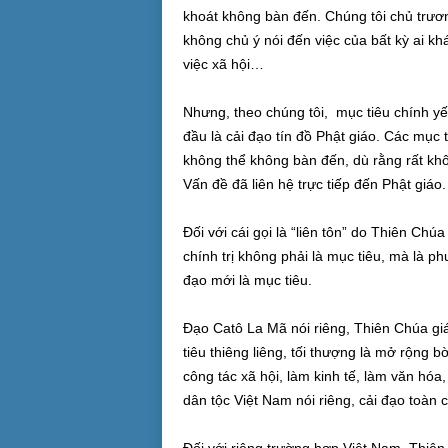
khoát không bàn đến. Chúng tôi chủ trươn
không chủ ý nói đến việc của bất kỳ ai khác
việc xã hội…
Nhưng, theo chúng tôi, mục tiêu chính yế
đầu là cải đạo tín đồ Phật giáo. Các mục ti
không thể không bàn đến, dù rằng rất khô
Vấn đề đã liên hệ trực tiếp đến Phật giáo.
Đối với cái gọi là “liên tôn” do Thiên Chú
chính trị không phải là mục tiêu, mà là p
đạo mới là mục tiêu.
Đạo Catô La Mã nói riêng, Thiên Chúa gi
tiêu thiêng liêng, tối thượng là mở rộng 
công tác xã hội, làm kinh tế, làm văn hóa,
dân tộc Việt Nam nói riêng, cải đạo toàn 