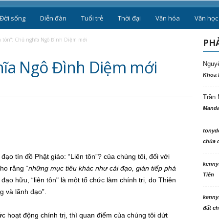
Đời sống
Diễn đàn
Tuổi trẻ
Thời đại
Văn hóa
n tôn”: Chủ nghĩa Ngô Đình Diệm mới
PHẢ
ghĩa Ngô Đình Diệm mới
Nguy
Khoa 
Trần 
Manda
tonyd
chùa c
 đạo tín đồ Phật giáo: “Liên tôn”? của chúng tôi, đối với
kenny
ho rằng “
những mục tiêu khác như cải đạo, gián tiếp phá
Tiên
 đạo hữu, “liên tôn" là một tổ chức làm chính trị, do Thiên
g và lãnh đạo”.
kenny
đất ch
ức hoạt động chính trị, thì quan điểm của chúng tôi dứt