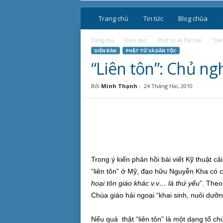
P
h
Trang chủ
Tin tức
Blog chùa
ậ
t
Trang chủ
Diễn đàn
Phật tử và Dân tộc
“Liê
g
DIỄN ĐÀN
PHẬT TỬ VÀ DÂN TỘC
i
“Liên tôn”: Chủ n
á
o
Bởi
Minh Thạnh
-
24 Tháng Hai, 2010
V
i
ệ
t
N
a
m
Trong ý kiến phản hồi bài viết Kỹ thuật cải
“liên tôn” ở Mỹ, đạo hữu Nguyễn Kha có c
hoại tôn giáo khác v.v… là thứ yếu
”. Theo
Chúa giáo hải ngoại “khai sinh, nuôi dưỡn
Nếu quả thật “liên tôn” là một dạng tổ ch