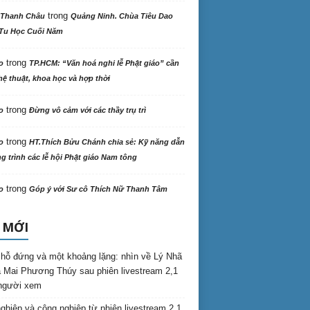
trong
 Thanh Châu
Quảng Ninh. Chùa Tiêu Dao
Tu Học Cuối Năm
trong
o
TP.HCM: “Văn hoá nghi lễ Phật giáo” cần
ệ thuật, khoa học và hợp thời
trong
o
Đừng vô cảm với các thầy trụ trì
trong
o
HT.Thích Bửu Chánh chia sẻ: Kỹ năng dẫn
 trình các lễ hội Phật giáo Nam tông
trong
o
Góp ý với Sư cô Thích Nữ Thanh Tâm
 MỚI
hỗ đứng và một khoảng lặng: nhìn về Lý Nhã
 Mai Phương Thúy sau phiên livestream 2,1
 người xem
nghiệp và cộng nghiệp từ phiên livestream 2,1