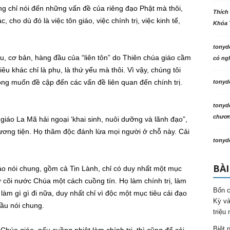
g chỉ nói đến những vấn đề của riêng đạo Phật mà thôi,
Thích
, cho dù đó là việc tôn giáo, việc chính trị, việc kinh tế,
Khóa 
tonyd
u, cơ bản, hàng đầu của “liên tôn” do Thiên chúa giáo cầm
có ngh
êu khác chỉ là phụ, là thứ yếu mà thôi. Vì vậy, chúng tôi
ng muốn đề cập đến các vấn đề liên quan đến chính trị.
tonyd
tonyd
chương
a giáo La Mã hải ngoại ‘khai sinh, nuôi dưỡng và lãnh đạo”,
hương tiện. Họ thâm độc đánh lừa mọi người ở chỗ này. Cải
tonyd
BÀI
áo nói chung, gồm cả Tin Lành, chỉ có duy nhất một mục
bờ cõi nước Chúa một cách cuồng tín. Họ làm chính trị, làm
Bốn c
 làm gì gì đi nữa, duy nhất chỉ vì độc một mục tiêu cải đạo
Kỳ và
cầu nói chung.
triệu
Biệt 