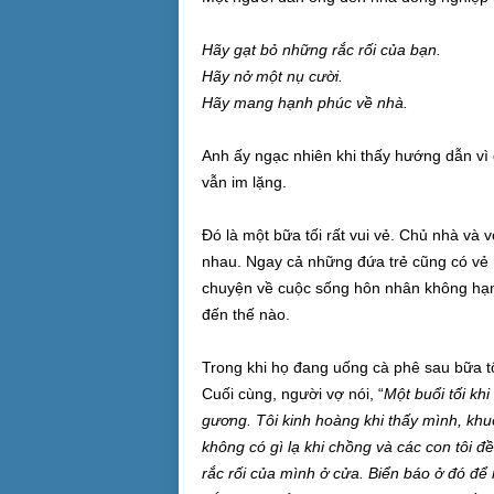
Hãy gạt bỏ những rắc rối của bạn.
Hãy nở một nụ cười.
Hãy mang hạnh phúc về nhà.
Anh ấy ngạc nhiên khi thấy hướng dẫn vì 
vẫn im lặng.
Đó là một bữa tối rất vui vẻ. Chủ nhà và 
nhau. Ngay cả những đứa trẻ cũng có vẻ 
chuyện về cuộc sống hôn nhân không hạnh
đến thế nào.
Trong khi họ đang uống cà phê sau bữa tố
Cuối cùng, người vợ nói, “
Một buổi tối khi
gương. Tôi kinh hoàng khi thấy mình, khu
không có gì lạ khi chồng và các con tôi đều
rắc rối của mình ở cửa. Biển báo ở đó để