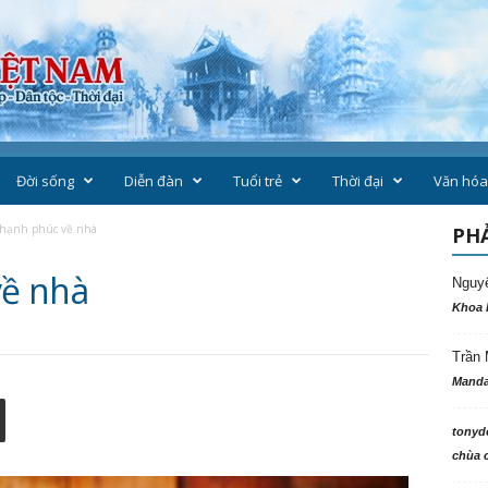
Đời sống
Diễn đàn
Tuổi trẻ
Thời đại
Văn hóa
hạnh phúc về nhà
PHẢ
ề nhà
Nguy
Khoa 
Trần 
Manda
tonyd
chùa c