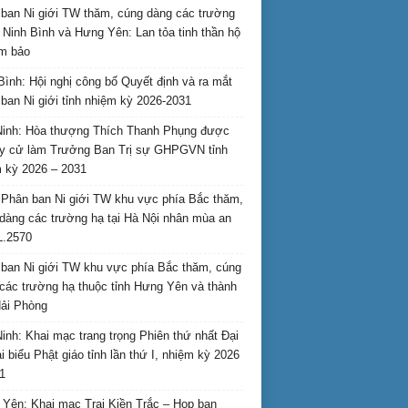
ban Ni giới TW thăm, cúng dàng các trường
i Ninh Bình và Hưng Yên: Lan tỏa tinh thần hộ
am bảo
Bình: Hội nghị công bố Quyết định và ra mắt
ban Ni giới tỉnh nhiệm kỳ 2026-2031
inh: Hòa thượng Thích Thanh Phụng được
uy cử làm Trưởng Ban Trị sự GHPGVN tỉnh
 kỳ 2026 – 2031
Phân ban Ni giới TW khu vực phía Bắc thăm,
dàng các trường hạ tại Hà Nội nhân mùa an
L.2570
ban Ni giới TW khu vực phía Bắc thăm, cúng
các trường hạ thuộc tỉnh Hưng Yên và thành
ải Phòng
inh: Khai mạc trang trọng Phiên thứ nhất Đại
ại biểu Phật giáo tỉnh lần thứ I, nhiệm kỳ 2026
1
Yên: Khai mạc Trại Kiền Trắc – Họp bạn