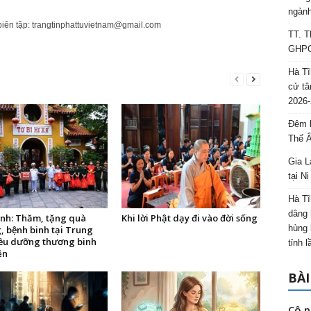
ngành
biên tập:
trangtinphattuvietnam@gmail.com
TT. T
GHPGV
Hà Tĩ
cử tâ
2026-
Đêm l
Thế 
Gia L
tại N
Hà Tĩ
dâng 
ình: Thăm, tặng quà
Khi lời Phật dạy đi vào đời sống
hùng 
, bệnh binh tại Trung
ều dưỡng thương binh
tỉnh 
ên
BÀI
Cô p