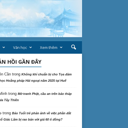
Văn học
Xem thêm
N HỒI GẦN ĐÂY
ên Cần
trong
Không khí chuẩn bị cho Tọa đàm
học Hoằng pháp Hải ngoại năm 2025 tại Huế
Minh
trong
Mở tranh Phật, cầu an trên bảo tháp
la Tây Thiên
trong
o
Báo Tuổi trẻ phản ảnh về việc phần đất
ổ Giác Lâm bị rao bán với giá 60 tỉ đồng?