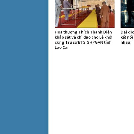
Hoà thượng Thích Thanh Điện
Đại dịc
khảo sát và chỉ đạo cho Lễ khởi
kết nối
công Trụ sở BTS GHPGVN tỉnh
nhau
Lào Cai