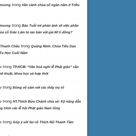
trong
truong
Vãn cảnh chùa cổ ngàn năm ở Triều
trong
truong
Báo Tuổi trẻ phản ảnh về việc phần
ùa cổ Giác Lâm bị rao bán với giá 60 tỉ đồng?
trong
 Thanh Châu
Quảng Ninh. Chùa Tiêu Dao
Tu Học Cuối Năm
trong
o
TP.HCM: “Văn hoá nghi lễ Phật giáo” cần
ệ thuật, khoa học và hợp thời
trong
o
Đừng vô cảm với các thầy trụ trì
trong
o
HT.Thích Bửu Chánh chia sẻ: Kỹ năng dẫn
 trình các lễ hội Phật giáo Nam tông
trong
o
Góp ý với Sư cô Thích Nữ Thanh Tâm