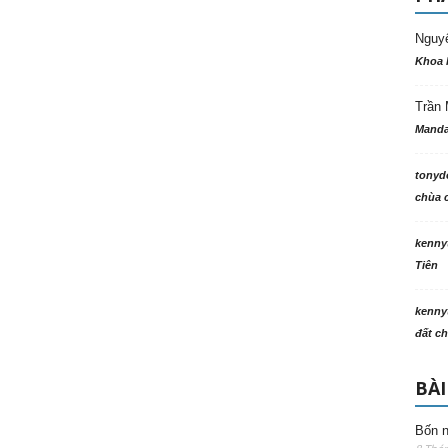
Nguy
Khoa 
Trần 
Manda
tonyd
chùa c
kenny
Tiên
kenny
đất ch
BÀI
Bốn n