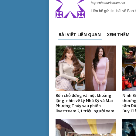
http://phattuvietnam.net
Liên hệ gửi tin, bài về Ban 
BÀI VIẾT LIÊN QUAN
XEM THÊM
Bốn chỗ đứng và một khoảng
Ninh B
lặng: nhìn về Lý Nhã Kỳ và Mai
thương
Phương Thúy sau phiên
tâm Đi
livestream 2,1 triệu người xem
Duy Ti