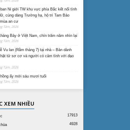
ng Tám, 2026
ban Ni giới TW khu vực phía Bắc kết nối tình
lữ, cúng dàng Trường hạ, hộ trì Tam Bảo
 mùa an cư
ng Tám, 2026
háng Bảy ở Việt Nam, chín trăm năm nhìn lại
ng Tám, 2026
lễ Vu lan (Rằm tháng 7) tại nhà – Bản dành
hật tử sơ cơ và người có cảm tình với đạo
ng Tám, 2026
hồng ấy mới sáu mươi tuổi
ng Tám, 2026
C XEM NHIỀU
17913
ức
4928
chùa