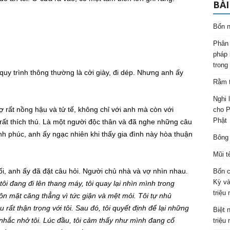
BÀI
Bốn n
Phân 
pháp 
trong
quy trình thông thường là cởi giày, đi dép. Nhưng anh ấy
Rằm t
Nghi 
vợ rất nồng hậu và tử tế, không chỉ với anh mà còn với
cho P
Phật
rất thích thú. Là một người độc thân và đã nghe những câu
 phúc, anh ấy ngạc nhiên khi thấy gia đình này hòa thuận
Bông 
Mũi t
i, anh ấy đã đặt câu hỏi. Người chủ nhà và vợ nhìn nhau.
Bốn c
Kỳ và
 tôi đang đi lên thang máy, tôi quay lại nhìn mình trong
triệu
ôn mặt căng thẳng vì tức giận và mệt mỏi. Tôi tự nhủ
 rất thận trọng với tôi. Sau đó, tôi quyết định để lại những
Biệt 
 nhắc nhở tôi. Lúc đầu, tôi cảm thấy như mình đang cố
triệu