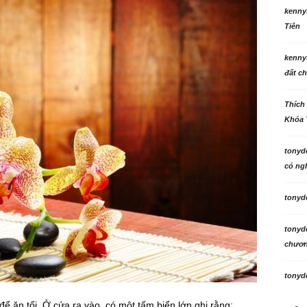
kenny
Tiên
kenny
đất ch
Thích
Khóa 
tonyd
có ngh
tonyd
tonyd
chương
tonyd
 ăn tối. Ở cửa ra vào, có một tấm biển lớn ghi rằng: