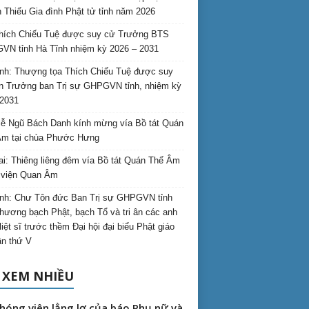
 Thiếu Gia đình Phật tử tỉnh năm 2026
hích Chiếu Tuệ được suy cử Trưởng BTS
N tỉnh Hà Tĩnh nhiệm kỳ 2026 – 2031
nh: Thượng tọa Thích Chiếu Tuệ được suy
n Trưởng ban Trị sự GHPGVN tỉnh, nhiệm kỳ
2031
ễ Ngũ Bách Danh kính mừng vía Bồ tát Quán
Âm tại chùa Phước Hưng
ai: Thiêng liêng đêm vía Bồ tát Quán Thế Âm
i viện Quan Âm
nh: Chư Tôn đức Ban Trị sự GHPGVN tỉnh
hương bạch Phật, bạch Tổ và tri ân các anh
liệt sĩ trước thềm Đại hội đại biểu Phật giáo
lần thứ V
 XEM NHIỀU
hóng viên lẳng lơ của báo Phụ nữ và