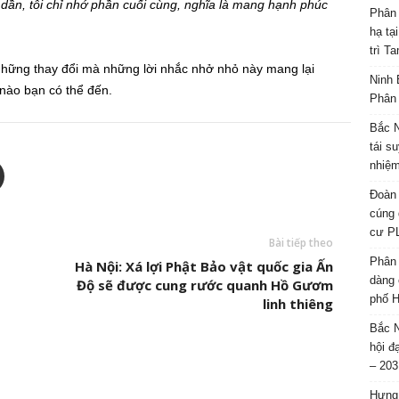
 dần, tôi chỉ nhớ phần cuối cùng, nghĩa là mang hạnh phúc
Phân 
hạ tạ
trì T
hững thay đổi mà những lời nhắc nhở nhỏ này mang lại
Ninh 
nào bạn có thể đến.
Phân 
Bắc N
tái s
nhiệm
Đoàn 
cúng 
cư P
Bài tiếp theo
Phân 
Hà Nội: Xá lợi Phật Bảo vật quốc gia Ấn
dàng 
Độ sẽ được cung rước quanh Hồ Gươm
phố H
linh thiêng
Bắc N
hội đ
– 203
Hưng 