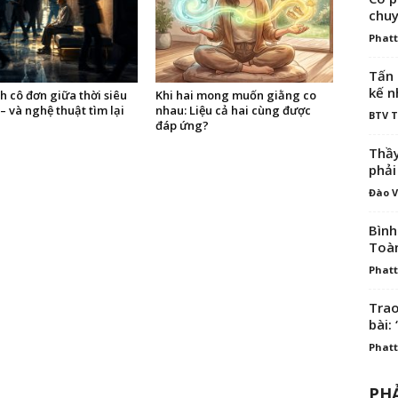
chuy
Phatt
Tấn 
kế n
h cô đơn giữa thời siêu
Khi hai mong muốn giằng co
 – và nghệ thuật tìm lại
nhau: Liệu cả hai cùng được
BTV 
đáp ứng?
Thầy
phải
Đào V
Bình
Toà
Phatt
Trao
bài: 
Phatt
PHẢ