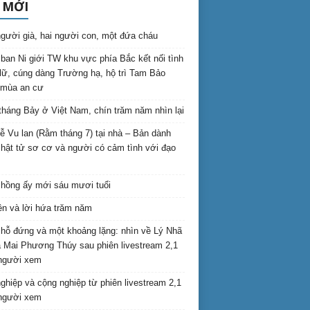
 MỚI
gười già, hai người con, một đứa cháu
ban Ni giới TW khu vực phía Bắc kết nối tình
lữ, cúng dàng Trường hạ, hộ trì Tam Bảo
 mùa an cư
háng Bảy ở Việt Nam, chín trăm năm nhìn lại
lễ Vu lan (Rằm tháng 7) tại nhà – Bản dành
hật tử sơ cơ và người có cảm tình với đạo
hồng ấy mới sáu mươi tuổi
ên và lời hứa trăm năm
hỗ đứng và một khoảng lặng: nhìn về Lý Nhã
 Mai Phương Thúy sau phiên livestream 2,1
 người xem
nghiệp và cộng nghiệp từ phiên livestream 2,1
 người xem