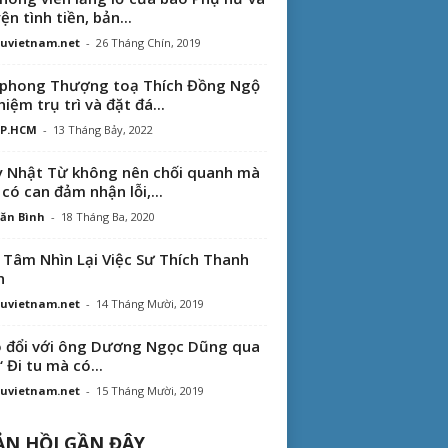
ện tình tiền, bản...
uvietnam.net
-
26 Tháng Chín, 2019
phong Thượng toạ Thích Đồng Ngộ
hiệm trụ trì và đặt đá...
TP.HCM
-
13 Tháng Bảy, 2022
 Nhật Từ không nên chối quanh mà
 có can đảm nhận lỗi,...
ăn Bình
-
18 Tháng Ba, 2020
 Tâm Nhìn Lại Việc Sư Thích Thanh
n
uvietnam.net
-
14 Tháng Mười, 2019
 đổi với ông Dương Ngọc Dũng qua
“ Đi tu mà có...
uvietnam.net
-
15 Tháng Mười, 2019
N HỒI GẦN ĐÂY