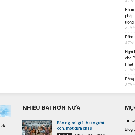
8 Thá
Phân 
pháp 
trong
8 Thá
Rằm t
8 Thá
Nghi 
cho P
Phật
8 Thá
Bông 
8 Thá
NHIỀU BÀI HƠN NỮA
MỤ
Tin t
Bốn người già, hai người
 và
con, một đứa cháu
Blog 