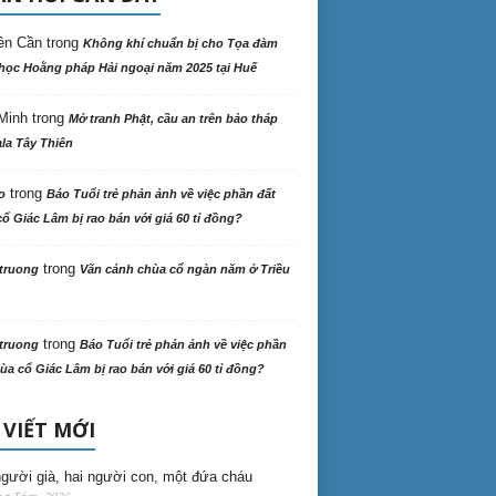
ên Cần
trong
Không khí chuẩn bị cho Tọa đàm
học Hoằng pháp Hải ngoại năm 2025 tại Huế
Minh
trong
Mở tranh Phật, cầu an trên bảo tháp
la Tây Thiên
trong
o
Báo Tuổi trẻ phản ảnh về việc phần đất
ổ Giác Lâm bị rao bán với giá 60 tỉ đồng?
trong
truong
Vãn cảnh chùa cổ ngàn năm ở Triều
trong
truong
Báo Tuổi trẻ phản ảnh về việc phần
ùa cổ Giác Lâm bị rao bán với giá 60 tỉ đồng?
 VIẾT MỚI
gười già, hai người con, một đứa cháu