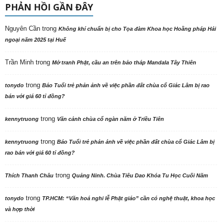
PHẢN HỒI GẦN ĐÂY
Nguyên Cần
trong
Không khí chuẩn bị cho Tọa đàm Khoa học Hoằng pháp Hải
ngoại năm 2025 tại Huế
Trần Minh
trong
Mở tranh Phật, cầu an trên bảo tháp Mandala Tây Thiên
trong
tonydo
Báo Tuổi trẻ phản ảnh về việc phần đất chùa cổ Giác Lâm bị rao
bán với giá 60 tỉ đồng?
trong
kennytruong
Vãn cảnh chùa cổ ngàn năm ở Triều Tiên
trong
kennytruong
Báo Tuổi trẻ phản ảnh về việc phần đất chùa cổ Giác Lâm bị
rao bán với giá 60 tỉ đồng?
trong
Thích Thanh Châu
Quảng Ninh. Chùa Tiêu Dao Khóa Tu Học Cuối Năm
trong
tonydo
TP.HCM: “Văn hoá nghi lễ Phật giáo” cần có nghệ thuật, khoa học
và hợp thời