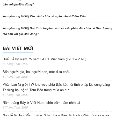
bán với giá 60 tỉ đồng?
trong
kennytruong
Vãn cảnh chùa cổ ngàn năm ở Triều Tiên
trong
kennytruong
Báo Tuổi trẻ phản ảnh về việc phần đất chùa cổ Giác Lâm bị
rao bán với giá 60 tỉ đồng?
BÀI VIẾT MỚI
Huế: Lễ kỷ niệm 75 năm GĐPT Việt Nam (1951 – 2026)
8 Tháng Tám, 2026
Bốn người già, hai người con, một đứa cháu
8 Tháng Tám, 2026
Phân ban Ni giới TW khu vực phía Bắc kết nối tình pháp lữ, cúng dàng
Trường hạ, hộ trì Tam Bảo trong mùa an cư
8 Tháng Tám, 2026
Rằm tháng Bảy ở Việt Nam, chín trăm năm nhìn lại
8 Tháng Tám, 2026
Nghi lễ Vu lan (Rằm tháng 7) tại nhà – Bản dành cho Phật tử sơ cơ và