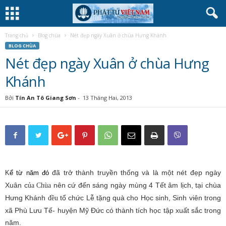
Trang chủ
Blog chùa
Nét đẹp ngày Xuân ở chùa Hưng Khánh
BLOG CHÙA
Nét đẹp ngày Xuân ở chùa Hưng
Khánh
Bởi
Tín An Tô Giang Sơn
-
13 Tháng Hai, 2013
đã trở thành truyền thống và là một nét đẹp ngày
K
ể từ n
ăm
đó
Xuân c
nên cứ đến sáng ngày mùng 4 Tết âm lịch, tại chùa
ủa Chùa
Hưng Khánh
tổ chức Lễ tặng quà cho Học sinh, Sinh viên trong
đều
xã Phù Lưu Tế- huyện Mỹ Đức có thành tích học tập xuất sắc trong
năm.