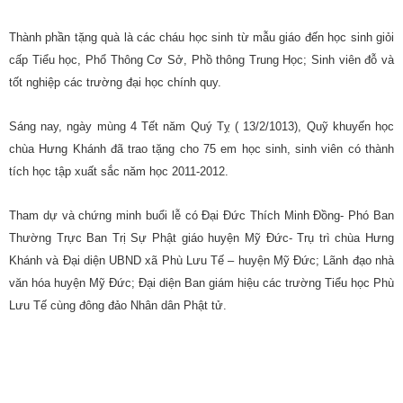
T
hành phần tặng quà là các cháu học sinh từ mẫu giáo đến học sinh giỏi
cấp
Tiểu học, Phổ Thông Cơ Sở, Phồ thông Trung Học; S
inh viên đỗ và
tốt nghiệp các trường đại học chính quy
.
Sáng nay, ngày mùng 4 Tết năm Quý Tỵ ( 13/2/1013), Quỹ khuyến học
chùa Hưng Khánh đã trao tặng cho 75 em học sinh, sinh viên có thành
tích học tập xuất sắc năm học 2011-2012.
Tham d
ự và chứng minh buổi lễ có Đại Đức Thích Minh Đồng- Phó Ban
Thường Trực Ban Trị Sự Phật giáo huyện Mỹ Đức- Trụ trì chùa Hưng
Khánh và
Đ
ại diện UBND xã Phù Lưu Tế – huyện Mỹ Đức; Lãnh đạo nhà
văn hóa huyện Mỹ Đức;
Đại diện Ban giám hiệu các trường Tiểu học Phù
Lưu Tế
c
ùng đông đảo Nhân dân
Phật tử.