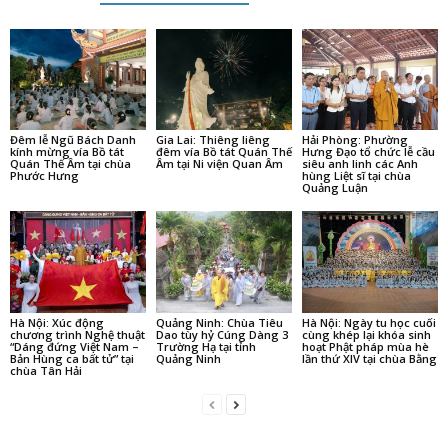
Đêm lễ Ngũ Bách Danh
Gia Lai: Thiêng liêng
Hải Phòng: Phường
kính mừng vía Bồ tát
đêm vía Bồ tát Quán Thế
Hưng Đạo tổ chức lễ cầu
Quán Thế Âm tại chùa
Âm tại Ni viện Quan Âm
siêu anh linh các Anh
Phước Hưng
hùng Liệt sĩ tại chùa
Quảng Luận
Hà Nội: Xúc động
Quảng Ninh: Chùa Tiêu
Hà Nội: Ngày tu học cuối
chương trình Nghệ thuật
Dao tùy hỷ Cúng Dàng 3
cùng khép lại khóa sinh
“Dáng đứng Việt Nam –
Trường Hạ tại tỉnh
hoạt Phật pháp mùa hè
Bản Hùng ca bất tử” tại
Quảng Ninh
lần thứ XIV tại chùa Bằng
chùa Tân Hải