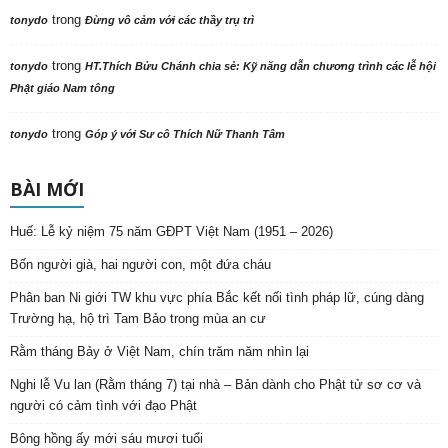
trong
tonydo
Đừng vô cảm với các thầy trụ trì
trong
tonydo
HT.Thích Bửu Chánh chia sẻ: Kỹ năng dẫn chương trình các lễ hội
Phật giáo Nam tông
trong
tonydo
Góp ý với Sư cô Thích Nữ Thanh Tâm
BÀI MỚI
Huế: Lễ kỷ niệm 75 năm GĐPT Việt Nam (1951 – 2026)
Bốn người già, hai người con, một đứa cháu
Phân ban Ni giới TW khu vực phía Bắc kết nối tình pháp lữ, cúng dàng
Trường hạ, hộ trì Tam Bảo trong mùa an cư
Rằm tháng Bảy ở Việt Nam, chín trăm năm nhìn lại
Nghi lễ Vu lan (Rằm tháng 7) tại nhà – Bản dành cho Phật tử sơ cơ và
người có cảm tình với đạo Phật
Bông hồng ấy mới sáu mươi tuổi