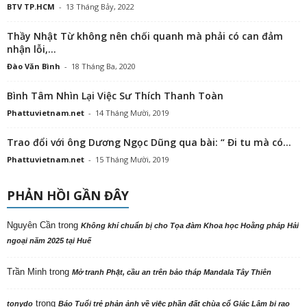
BTV TP.HCM
-
13 Tháng Bảy, 2022
Thầy Nhật Từ không nên chối quanh mà phải có can đảm
nhận lỗi,...
Đào Văn Bình
-
18 Tháng Ba, 2020
Bình Tâm Nhìn Lại Việc Sư Thích Thanh Toàn
Phattuvietnam.net
-
14 Tháng Mười, 2019
Trao đổi với ông Dương Ngọc Dũng qua bài: “ Đi tu mà có...
Phattuvietnam.net
-
15 Tháng Mười, 2019
PHẢN HỒI GẦN ĐÂY
Nguyên Cần
trong
Không khí chuẩn bị cho Tọa đàm Khoa học Hoằng pháp Hải
ngoại năm 2025 tại Huế
Trần Minh
trong
Mở tranh Phật, cầu an trên bảo tháp Mandala Tây Thiên
trong
tonydo
Báo Tuổi trẻ phản ảnh về việc phần đất chùa cổ Giác Lâm bị rao