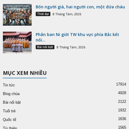
Bốn người già, hai người con, một đứa cháu
Thời đại
8 Tháng Tám, 2026
Phân ban Ni giới TW khu vực phía Bắc kết
nối...
Bài nổi bật
8 Tháng Tám, 2026
MỤC XEM NHIỀU
17914
Tin tức
4928
Blog chùa
2122
Bài nổi bật
1932
Tuổi trẻ
1836
Quốc tế
1565
Từ thiện