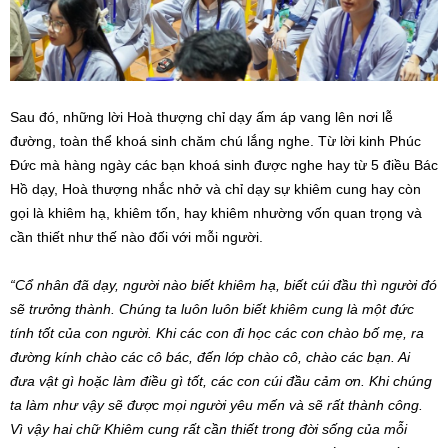
Sau đó, những lời Hoà thượng chỉ dạy ấm áp vang lên nơi lễ
đường, toàn thể khoá sinh chăm chú lắng nghe. Từ lời kinh Phúc
Đức mà hàng ngày các bạn khoá sinh được nghe hay từ 5 điều Bác
Hồ dạy, Hoà thượng nhắc nhở và chỉ dạy sự khiêm cung hay còn
gọi là khiêm hạ, khiêm tốn, hay khiêm nhường vốn quan trọng và
cần thiết như thế nào đối với mỗi người.
“Cổ nhân đã dạy, người nào biết khiêm hạ, biết cúi đầu thì người đó
sẽ trưởng thành. Chúng ta luôn luôn biết khiêm cung là một đức
tính tốt của con người. Khi các con đi học các con chào bố mẹ, ra
đường kính chào các cô bác, đến lớp chào cô, chào các bạn. Ai
đưa vật gì hoặc làm điều gì tốt, các con cúi đầu cảm ơn. Khi chúng
ta làm như vậy sẽ được mọi người yêu mến và sẽ rất thành công.
Vì vậy hai chữ Khiêm cung rất cần thiết trong đời sống của mỗi