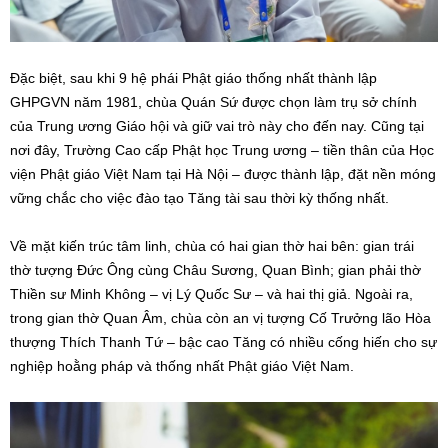
Đặc biệt, sau khi 9 hệ phái Phật giáo thống nhất thành lập
GHPGVN năm 1981, chùa Quán Sứ được chọn làm trụ sở chính
của Trung ương Giáo hội và giữ vai trò này cho đến nay. Cũng tại
nơi đây, Trường Cao cấp Phật học Trung ương – tiền thân của Học
viện Phật giáo Việt Nam tại Hà Nội – được thành lập, đặt nền móng
vững chắc cho việc đào tạo Tăng tài sau thời kỳ thống nhất.
Về mặt kiến trúc tâm linh, chùa có hai gian thờ hai bên: gian trái
thờ tượng Đức Ông cùng Châu Sương, Quan Bình; gian phải thờ
Thiền sư Minh Không – vị Lý Quốc Sư – và hai thị giả. Ngoài ra,
trong gian thờ Quan Âm, chùa còn an vị tượng Cố Trưởng lão Hòa
thượng Thích Thanh Tứ – bậc cao Tăng có nhiều cống hiến cho sự
nghiệp hoằng pháp và thống nhất Phật giáo Việt Nam.