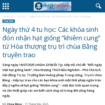
Trang chủ
Tin tức
Ngày thứ 4 tu học: Các khóa sinh đón nhận hạt giống...
TIN TỨC
Ngày thứ 4 tu học: Các khóa sinh
đón nhận hạt giống “khiêm cung”
từ Hòa thượng trụ trì chùa Bằng
truyền trao
Sáng ngày 16/07/2025 (nhằm 22/06 Ất Tỵ), tiếp nối chủ đề “Mỗi ngày
một hạt giống lành”, Hòa thượng Thích Bảo Nghiêm – Phó Chủ tịch
Hội đồng Trị sự, Trưởng Ban Hoằng pháp Trung ương, Trụ trì chùa
Bằng – tiếp tục trao cho các bạn khóa sinh một thời pháp ngắn tràn
đầy ý nghĩa về hạt giống “Khiêm cung” – một đức tính quan trọng
và cần thiết giúp các em biết cách ứng xử trong đời sống hàng
ngày.
Bởi
Chùa Bằng
-
17 Tháng Bảy, 2025