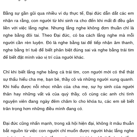
Bằng sự gần gũi qua nhiều ví dụ thực tế, Đại đức dẫn dắt các em
nhận ra rằng, con người từ khi sinh ra cho đến khi mất đi đều gắn
liền với việc lắng nghe. Nhưng lắng nghe không đơn thuần chỉ là
nghe bằng đôi tai. Theo Đại đức, có ba cách lắng nghe mà mỗi
người cần rèn luyện. Đó là nghe bằng tai để tiếp nhận âm thanh,
nghe bằng trí tuệ để biết phân biệt đúng sai và nghe bằng trái tim
để biết đặt mình vào vị trí của người khác.
Chỉ khi biết lắng nghe bằng cả trái tim, con người mới có thể thật
sự thấu hiểu cha mẹ, bạn bè, thầy cô và những người xung quanh.
Khi hiểu được nỗi nhọc nhằn của cha mẹ, sự hy sinh của người
thân hay những vất vả của quý thầy, cô cùng các anh chị tình
nguyện viên đang ngày đêm chăm lo cho khóa tu, các em sẽ biết
trân trọng hơn những điều mình đang có.
Đại đức cũng nhấn mạnh, trong xã hội hiện đại, không ít mâu thuẫn
bắt nguồn từ việc con người chỉ muốn được người khác lắng nghe