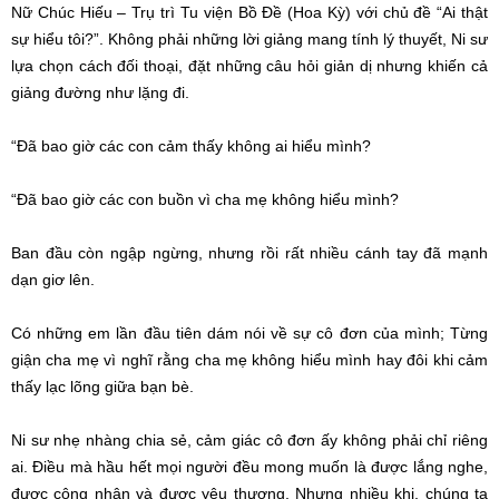
Nữ Chúc Hiếu – Trụ trì Tu viện Bồ Đề (Hoa Kỳ) với chủ đề “Ai thật
sự hiểu tôi?”. Không phải những lời giảng mang tính lý thuyết, Ni sư
lựa chọn cách đối thoại, đặt những câu hỏi giản dị nhưng khiến cả
giảng đường như lặng đi.
“Đã bao giờ các con cảm thấy không ai hiểu mình?
“Đã bao giờ các con buồn vì cha mẹ không hiểu mình?
Ban đầu còn ngập ngừng, nhưng rồi rất nhiều cánh tay đã mạnh
dạn giơ lên.
Có những em lần đầu tiên dám nói về sự cô đơn của mình; Từng
giận cha mẹ vì nghĩ rằng cha mẹ không hiểu mình hay đôi khi cảm
thấy lạc lõng giữa bạn bè.
Ni sư nhẹ nhàng chia sẻ, cảm giác cô đơn ấy không phải chỉ riêng
ai. Điều mà hầu hết mọi người đều mong muốn là được lắng nghe,
được công nhận và được yêu thương. Nhưng nhiều khi, chúng ta