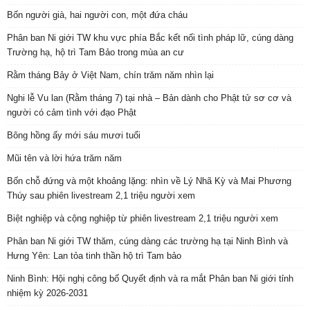
Bốn người già, hai người con, một đứa cháu
Phân ban Ni giới TW khu vực phía Bắc kết nối tình pháp lữ, cúng dàng
Trường hạ, hộ trì Tam Bảo trong mùa an cư
Rằm tháng Bảy ở Việt Nam, chín trăm năm nhìn lại
Nghi lễ Vu lan (Rằm tháng 7) tại nhà – Bản dành cho Phật tử sơ cơ và
người có cảm tình với đạo Phật
Bông hồng ấy mới sáu mươi tuổi
Mũi tên và lời hứa trăm năm
Bốn chỗ đứng và một khoảng lặng: nhìn về Lý Nhã Kỳ và Mai Phương
Thúy sau phiên livestream 2,1 triệu người xem
Biệt nghiệp và cộng nghiệp từ phiên livestream 2,1 triệu người xem
Phân ban Ni giới TW thăm, cúng dàng các trường hạ tại Ninh Bình và
Hưng Yên: Lan tỏa tinh thần hộ trì Tam bảo
Ninh Bình: Hội nghị công bố Quyết định và ra mắt Phân ban Ni giới tỉnh
nhiệm kỳ 2026-2031