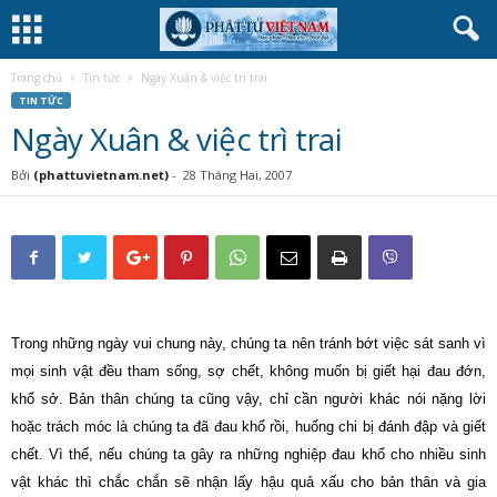
Trang chủ
Tin tức
Ngày Xuân & việc trì trai
TIN TỨC
Ngày Xuân & việc trì trai
Bởi
(phattuvietnam.net)
-
28 Tháng Hai, 2007
Trong những ngày vui chung này, chúng ta nên tránh bớt việc sát sanh vì
mọi sinh vật đều tham sống, sợ chết, không muốn bị giết hại đau đớn,
khổ sở. Bản thân chúng ta cũng vậy, chỉ cần người khác nói nặng lời
hoặc trách móc là chúng ta đã đau khổ rồi, huống chi bị đánh đập và giết
chết. Vì thế, nếu chúng ta gây ra những nghiệp đau khổ cho nhiều sinh
vật khác thì chắc chắn sẽ nhận lấy hậu quả xấu cho bản thân và gia