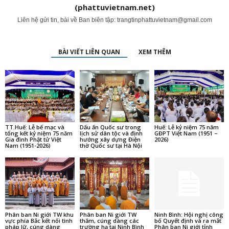
(phattuvietnam.net)
Liên hệ gửi tin, bài về Ban biên tập:
trangtinphattuvietnam@gmail.com
BÀI VIẾT LIÊN QUAN
XEM THÊM
TT.Huế: Lễ bế mạc và
Dấu ấn Quốc sư trong
Huế: Lễ kỷ niệm 75 năm
tổng kết kỷ niệm 75 năm
lịch sử dân tộc và định
GĐPT Việt Nam (1951 –
Gia đình Phật tử Việt
hướng xây dựng Điện
2026)
Nam (1951-2026)
thờ Quốc sư tại Hà Nội
Phân ban Ni giới TW khu
Phân ban Ni giới TW
Ninh Bình: Hội nghị công
vực phía Bắc kết nối tình
thăm, cúng dàng các
bố Quyết định và ra mắt
pháp lữ, cúng dàng
trường hạ tại Ninh Bình
Phân ban Ni giới tỉnh