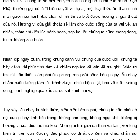
niềm vui vì chúng ta đã biết chuyển hóa những nỗi buồn của mình. Đạo
Phật thường gọi đó là “Thiền duyệt vi thực”, một loại thức ăn thanh tịnh
mà người nào hành đạo chân chính thì sẽ biết được hương vị giải thoát
của nó. Hương vị của giải thoát sẽ làm cho cuộc sống của ta vui vẻ, an
nhiên, thậm chí đến lúc bệnh hoạn, sắp lìa đời chúng ta cũng thong dong,
tự tại không đau buồn.
Nhân dịp ngày xuân, trong khung cảnh vui chung của cuộc đời, chúng ta
hãy dành vài phút tịnh tâm để chiêm nghiệm về vấn đề trai giới. Việc trì
trai rất cần thiết, cần phải ứng dụng trong đời sống hàng ngày. Ăn chay
nhằm nuôi dưỡng tâm từ, tránh được nhiều bệnh tật, bảo vệ môi trường
sống, tránh nghiệp quả xấu ác do sát sanh hại vật.
Tuy vậy, ăn chay là hình thức, biểu hiện bên ngoài, chúng ta cần phải có
nội dung chay tịnh bên trong; không nản lòng, không ngại khó, không bị
hương vị của dục lạc níu kéo. Những ai trai giới cả thân và tâm, với lòng
kiên trì trên con đường đạo pháp, có đi ắt có đến và chắc chắn sự