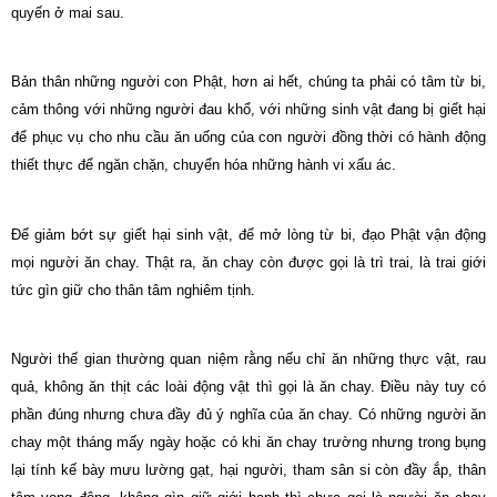
quyến ở mai sau.
Bản thân những người con Phật, hơn ai hết, chúng ta phải có tâm từ bi,
cảm thông với những người đau khổ, với những sinh vật đang bị giết hại
để phục vụ cho nhu cầu ăn uống của con người đồng thời có hành động
thiết thực để ngăn chặn, chuyển hóa những hành vi xấu ác.
Để giảm bớt sự giết hại sinh vật, để mở lòng từ bi, đạo Phật vận động
mọi người ăn chay. Thật ra, ăn chay còn được gọi là trì trai, là trai giới
tức gìn giữ cho thân tâm nghiêm tịnh.
Người thế gian thường quan niệm rằng nếu chỉ ăn những thực vật, rau
quả, không ăn thịt các loài động vật thì gọi là ăn chay. Điều này tuy có
phần đúng nhưng chưa đầy đủ ý nghĩa của ăn chay. Có những người ăn
chay một tháng mấy ngày hoặc có khi ăn chay trường nhưng trong bụng
lại tính kế bày mưu lường gạt, hại người, tham sân si còn đầy ắp, thân