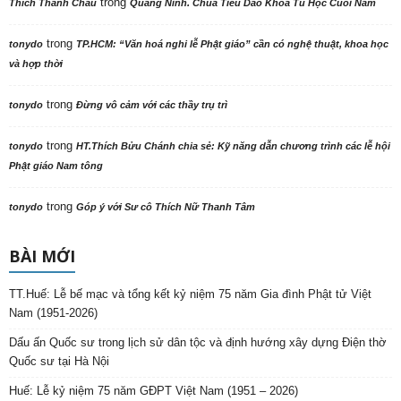
trong
Thích Thanh Châu
Quảng Ninh. Chùa Tiêu Dao Khóa Tu Học Cuối Năm
trong
tonydo
TP.HCM: “Văn hoá nghi lễ Phật giáo” cần có nghệ thuật, khoa học
và hợp thời
trong
tonydo
Đừng vô cảm với các thầy trụ trì
trong
tonydo
HT.Thích Bửu Chánh chia sẻ: Kỹ năng dẫn chương trình các lễ hội
Phật giáo Nam tông
trong
tonydo
Góp ý với Sư cô Thích Nữ Thanh Tâm
BÀI MỚI
TT.Huế: Lễ bế mạc và tổng kết kỷ niệm 75 năm Gia đình Phật tử Việt
Nam (1951-2026)
Dấu ấn Quốc sư trong lịch sử dân tộc và định hướng xây dựng Điện thờ
Quốc sư tại Hà Nội
Huế: Lễ kỷ niệm 75 năm GĐPT Việt Nam (1951 – 2026)