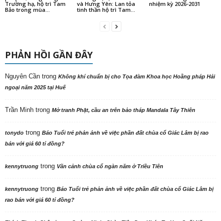
Trường hạ, hộ trì Tam
và Hưng Yên: Lan tỏa
nhiệm kỳ 2026-2031
Bảo trong mùa...
tinh thần hộ trì Tam...
PHẢN HỒI GẦN ĐÂY
Nguyên Cần
trong
Không khí chuẩn bị cho Tọa đàm Khoa học Hoằng pháp Hải
ngoại năm 2025 tại Huế
Trần Minh
trong
Mở tranh Phật, cầu an trên bảo tháp Mandala Tây Thiên
trong
tonydo
Báo Tuổi trẻ phản ảnh về việc phần đất chùa cổ Giác Lâm bị rao
bán với giá 60 tỉ đồng?
trong
kennytruong
Vãn cảnh chùa cổ ngàn năm ở Triều Tiên
trong
kennytruong
Báo Tuổi trẻ phản ảnh về việc phần đất chùa cổ Giác Lâm bị
rao bán với giá 60 tỉ đồng?