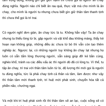
tâm vọng động, không gìn giữ giới hạnh thì chưa gọi là người ăn chay
đúng nghĩa. Người nào chỉ biết ăn rau quả, thực vật mà cho mình là ăn
chay, cho mình là người tu nhưng chưa biết gìn giữ thân tâm thanh tịnh
thì chưa thể gọi là trì trai.
Có người nghĩ đơn giản, ăn chay tức là tu. Không hẳn vậy! Ta ăn chay
nhưng ta thiếu lòng từ bi, gặp người và vật khổ đau không màng, thấy kẻ
hoạn nạn không giúp, những điều ác chưa từ bỏ thì vẫn còn tạo thêm
nghiệp ác. Ngược lại, có những người tuy không ăn chay lạt nhưng họ
luôn có sẵn tấm lòng thương người, sẵn sàng giúp đỡ kẻ bần cùng,
nghèo khổ, tránh xa các điều xấu ác thì người đó đã có lòng tu. Vì thế, tu
tập ăn chay, trì trai với thân tâm luôn từ bi, độ lượng thì mới gọi là người
tu đúng nghĩa, tức là phải chay tịnh cả thân và tâm, làm được như vậy
thì thân tâm mới thanh tịnh, trí huệ mới phát sinh, chuyển hóa tất cả
phiền não, chướng ngại.
Và một khi trí huệ phát sinh rồi thì thân tâm sẽ an lạc, cuộc sống sẽ có