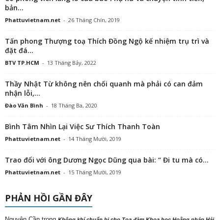
bản...
Phattuvietnam.net
-
26 Tháng Chín, 2019
Tấn phong Thượng toạ Thích Đồng Ngộ kế nhiệm trụ trì và
đặt đá...
BTV TP.HCM
-
13 Tháng Bảy, 2022
Thầy Nhật Từ không nên chối quanh mà phải có can đảm
nhận lỗi,...
Đào Văn Bình
-
18 Tháng Ba, 2020
Bình Tâm Nhìn Lại Việc Sư Thích Thanh Toàn
Phattuvietnam.net
-
14 Tháng Mười, 2019
Trao đổi với ông Dương Ngọc Dũng qua bài: “ Đi tu mà có...
Phattuvietnam.net
-
15 Tháng Mười, 2019
PHẢN HỒI GẦN ĐÂY
Nguyên Cần
trong
Không khí chuẩn bị cho Tọa đàm Khoa học Hoằng pháp Hải