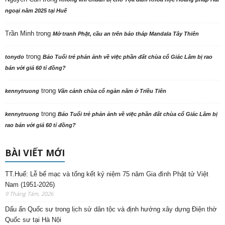
ngoại năm 2025 tại Huế
Trần Minh
trong
Mở tranh Phật, cầu an trên bảo tháp Mandala Tây Thiên
trong
tonydo
Báo Tuổi trẻ phản ảnh về việc phần đất chùa cổ Giác Lâm bị rao
bán với giá 60 tỉ đồng?
trong
kennytruong
Vãn cảnh chùa cổ ngàn năm ở Triều Tiên
trong
kennytruong
Báo Tuổi trẻ phản ảnh về việc phần đất chùa cổ Giác Lâm bị
rao bán với giá 60 tỉ đồng?
BÀI VIẾT MỚI
TT.Huế: Lễ bế mạc và tổng kết kỷ niệm 75 năm Gia đình Phật tử Việt
Nam (1951-2026)
9 Tháng Tám, 2026
Dấu ấn Quốc sư trong lịch sử dân tộc và định hướng xây dựng Điện thờ
Quốc sư tại Hà Nội