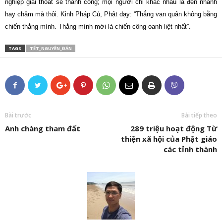
nghiệp giải thoát sẽ thành công; mọi người chỉ khác nhau là đến nhanh
hay chậm mà thôi. Kinh Pháp Cú, Phật dạy: “Thắng vạn quân không bằng
chiến thắng mình. Thắng mình mới là chiến công oanh liệt nhất”.
TAGS
TẾT_NGUYÊN_ĐÁN
Bài trước
Bài tiếp theo
Anh chàng tham đất
289 triệu hoạt động Từ
thiện xã hội của Phật giáo
các tỉnh thành