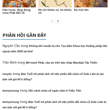
Hân hoan, lắng đọng
Khi tôi khiêu vũ, tôi khiêu
Ba mũi tên
mùa Phật đản về
vũ
PHẢN HỒI GẦN ĐÂY
Nguyên Cần
trong
Không khí chuẩn bị cho Tọa đàm Khoa học Hoằng pháp Hải
ngoại năm 2025 tại Huế
Trần Minh
trong
Mở tranh Phật, cầu an trên bảo tháp Mandala Tây Thiên
trong
tonydo
Báo Tuổi trẻ phản ảnh về việc phần đất chùa cổ Giác Lâm bị rao
bán với giá 60 tỉ đồng?
trong
kennytruong
Vãn cảnh chùa cổ ngàn năm ở Triều Tiên
trong
kennytruong
Báo Tuổi trẻ phản ảnh về việc phần đất chùa cổ Giác Lâm bị
rao bán với giá 60 tỉ đồng?