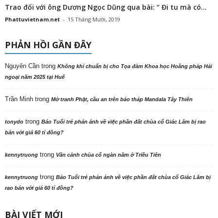
Trao đổi với ông Dương Ngọc Dũng qua bài: “ Đi tu mà có...
Phattuvietnam.net
-
15 Tháng Mười, 2019
PHẢN HỒI GẦN ĐÂY
Nguyên Cần
trong
Không khí chuẩn bị cho Tọa đàm Khoa học Hoằng pháp Hải
ngoại năm 2025 tại Huế
Trần Minh
trong
Mở tranh Phật, cầu an trên bảo tháp Mandala Tây Thiên
trong
tonydo
Báo Tuổi trẻ phản ảnh về việc phần đất chùa cổ Giác Lâm bị rao
bán với giá 60 tỉ đồng?
trong
kennytruong
Vãn cảnh chùa cổ ngàn năm ở Triều Tiên
trong
kennytruong
Báo Tuổi trẻ phản ảnh về việc phần đất chùa cổ Giác Lâm bị
rao bán với giá 60 tỉ đồng?
BÀI VIẾT MỚI