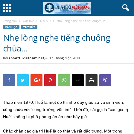
Trang chủ
Văn học
Tùy bút
Nhẹ lòng nghe tiếng chuông chùa…
VĂN HỌC
TÙY BÚT
Nhẹ lòng nghe tiếng chuông
chùa…
Bởi
(phattuvietnam.net)
-
17 Tháng Một, 2010
Thập niên 1970, Huế là một đô thị nhỏ đầy giáo sư và sinh viên,
công chức với “cổng trường vôi tím”. Thời đó, cái gọi là “các giá trị
Huế” không bị phô phang ồn ào như bây giờ.
Chắc chắn các giá trị Huế là có thật và rất đặc trưng. Một trong