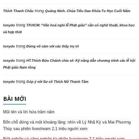
trong
Thích Thanh Châu
Quảng Ninh. Chùa Tiêu Dao Khóa Tu Học Cuối Năm
trong
tonydo
TP.HCM: “Văn hoá nghi lễ Phật giáo” cần có nghệ thuật, khoa học
và hợp thời
trong
tonydo
Đừng vô cảm với các thầy trụ trì
trong
tonydo
HT.Thích Bửu Chánh chia sẻ: Kỹ năng dẫn chương trình các lễ hội
Phật giáo Nam tông
trong
tonydo
Góp ý với Sư cô Thích Nữ Thanh Tâm
BÀI MỚI
Mũi tên và lời hứa trăm năm
Bốn chỗ đứng và một khoảng lặng: nhìn về Lý Nhã Kỳ và Mai Phương
Thúy sau phiên livestream 2,1 triệu người xem
Biệt nghiệp và cộng nghiệp từ phiên livestream 2,1 triệu người xem