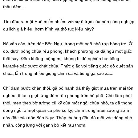
thâu đêm…
Tìm đâu ra một Huế miễn nhiễm với sự ô trọc của nền công nghiệp
du lịch giả hiệu, hợm hĩnh và thô tục kiểu này?
Nó vẫn còn, trên dốc Bến Ngự, trong một ngõ nhỏ rợp bóng tre. Ở
đó, dưới bóng chùa rêu phong, khách phương xa đã ngủ một giấc
thật say. Đêm không mộng mị, không bị đè nghiến bởi tiếng
karaoke xấc xược chát chúa. Thức giấc với tiếng guốc gỗ quét sân
chùa, lẫn trong nhiều giọng chim ca và tiếng gà xao xác.
Chỉ dăm bước chân thôi, gã bộ hành đã thấy giọt mưa trên mái tôn
nghèo, tí tách giọt từng đốm rêu phong trên hè phố. Chỉ dăm phút
thôi, men theo bờ tường cũ kỹ của một ngôi chùa nhỏ, ta đã thong
dong ngồi ở một quán cà phê cũ kỹ, chìm trong màn sương sớm
dày đặc của dốc Bến Ngự. Thấp thoáng đâu đó một vóc dáng nhỏ
nhắn, còng lưng với gánh bồ kết rau thơm.