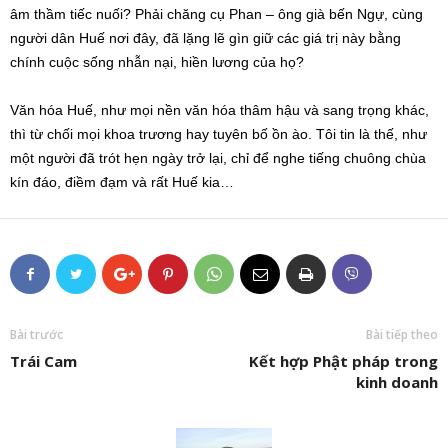
âm thầm tiếc nuối? Phải chăng cụ Phan – ông già bến Ngự, cùng
người dân Huế nơi đây, đã lặng lẽ gìn giữ các giá trị này bằng
chính cuộc sống nhẫn nại, hiền lương của họ?
Văn hóa Huế, như mọi nền văn hóa thâm hậu và sang trọng khác,
thì từ chối mọi khoa trương hay tuyên bố ồn ào. Tôi tin là thế, như
một người đã trót hẹn ngày trở lại, chỉ để nghe tiếng chuông chùa
kín đáo, điềm đạm và rất Huế kia…
Bài trước
Bài tiếp theo
Trái Cam
Kết hợp Phật pháp trong
kinh doanh