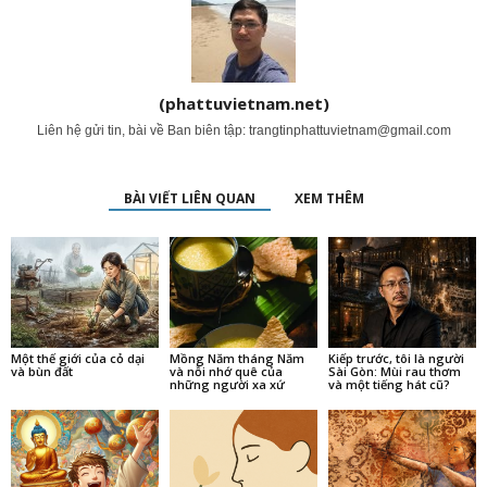
(phattuvietnam.net)
Liên hệ gửi tin, bài về Ban biên tập:
trangtinphattuvietnam@gmail.com
BÀI VIẾT LIÊN QUAN
XEM THÊM
Một thế giới của cỏ dại
Mồng Năm tháng Năm
Kiếp trước, tôi là người
và bùn đất
và nỗi nhớ quê của
Sài Gòn: Mùi rau thơm
những người xa xứ
và một tiếng hát cũ?