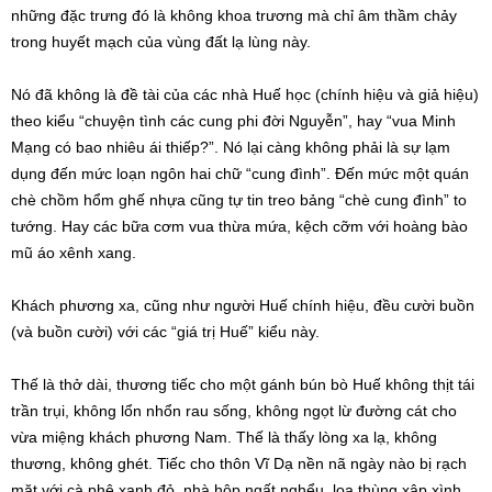
những đặc trưng đó là không khoa trương mà chỉ âm thầm chảy
trong huyết mạch của vùng đất lạ lùng này.
Nó đã không là đề tài của các nhà Huế học (chính hiệu và giả hiệu)
theo kiểu “chuyện tình các cung phi đời Nguyễn”, hay “vua Minh
Mạng có bao nhiêu ái thiếp?”. Nó lại càng không phải là sự lạm
dụng đến mức loạn ngôn hai chữ “cung đình”. Đến mức một quán
chè chồm hổm ghế nhựa cũng tự tin treo bảng “chè cung đình” to
tướng. Hay các bữa cơm vua thừa mứa, kệch cỡm với hoàng bào
mũ áo xênh xang.
Khách phương xa, cũng như người Huế chính hiệu, đều cười buồn
(và buồn cười) với các “giá trị Huế” kiểu này.
Thế là thở dài, thương tiếc cho một gánh bún bò Huế không thịt tái
trần trụi, không lổn nhổn rau sống, không ngọt lừ đường cát cho
vừa miệng khách phương Nam. Thế là thấy lòng xa lạ, không
thương, không ghét. Tiếc cho thôn Vĩ Dạ nền nã ngày nào bị rạch
mặt với cà phê xanh đỏ, nhà hộp ngất nghểu, loa thùng xập xình