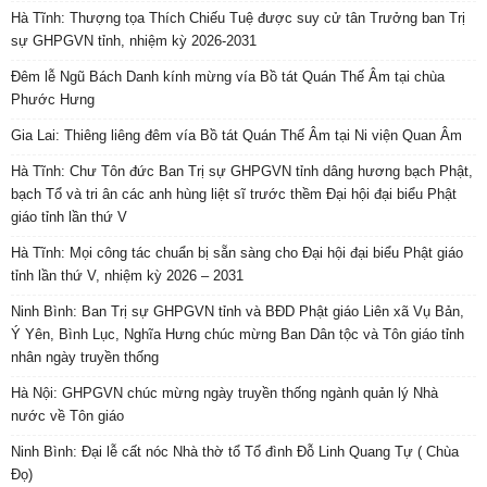
Hà Tĩnh: Thượng tọa Thích Chiếu Tuệ được suy cử tân Trưởng ban Trị
sự GHPGVN tỉnh, nhiệm kỳ 2026-2031
Đêm lễ Ngũ Bách Danh kính mừng vía Bồ tát Quán Thế Âm tại chùa
Phước Hưng
Gia Lai: Thiêng liêng đêm vía Bồ tát Quán Thế Âm tại Ni viện Quan Âm
Hà Tĩnh: Chư Tôn đức Ban Trị sự GHPGVN tỉnh dâng hương bạch Phật,
bạch Tổ và tri ân các anh hùng liệt sĩ trước thềm Đại hội đại biểu Phật
giáo tỉnh lần thứ V
Hà Tĩnh: Mọi công tác chuẩn bị sẵn sàng cho Đại hội đại biểu Phật giáo
tỉnh lần thứ V, nhiệm kỳ 2026 – 2031
Ninh Bình: Ban Trị sự GHPGVN tỉnh và BĐD Phật giáo Liên xã Vụ Bản,
Ý Yên, Bình Lục, Nghĩa Hưng chúc mừng Ban Dân tộc và Tôn giáo tỉnh
nhân ngày truyền thống
Hà Nội: GHPGVN chúc mừng ngày truyền thống ngành quản lý Nhà
nước về Tôn giáo
Ninh Bình: Đại lễ cất nóc Nhà thờ tổ Tổ đình Đỗ Linh Quang Tự ( Chùa
Đọ)