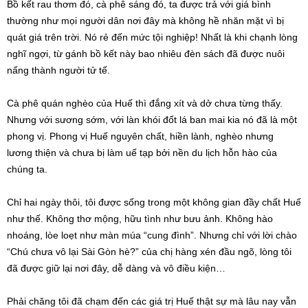
Bồ kết rau thơm đó, cà phê sáng đó, ta được trả với giá bình
thường như mọi người dân nơi đây mà không hề nhăn mặt vì bị
quát giá trên trời. Nó rẻ đến mức tội nghiệp! Nhất là khi chạnh lòng
nghĩ ngợi, từ gánh bồ kết này bao nhiêu đèn sách đã được nuôi
nấng thành người tử tế.
Cà phê quán nghèo của Huế thì đắng xít và dở chưa từng thấy.
Nhưng với sương sớm, với làn khói đốt lá ban mai kia nó đã là một
phong vị. Phong vị Huế nguyên chất, hiền lành, nghèo nhưng
lương thiện và chưa bị làm uế tạp bởi nền du lịch hỗn hào của
chúng ta.
Chỉ hai ngày thôi, tôi được sống trong một không gian đầy chất Huế
như thế. Không thơ mộng, hữu tình như bưu ảnh. Không hào
nhoáng, lòe loẹt như màn múa “cung đình”. Nhưng chỉ với lời chào
“Chú chưa vô lại Sài Gòn hè?” của chị hàng xén đầu ngõ, lòng tôi
đã được giữ lại nơi đây, dễ dàng và vô điều kiện…
Phải chăng tôi đã chạm đến các giá trị Huế thật sự mà lâu nay vẫn