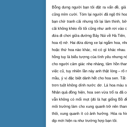
Bỗng dưng người bạn tôi đặt ra vấn đề, gi
cũng mỉm cười. Tóm lại người đã ngộ thì ho
bạn chờ tranh cãi nhưng tôi lại làm thinh, b
cãi không khéo rồi tôi cũng như anh rơi vào c
đứa đi chơi giữa đường Bảy Núi về Hà Tiên,
hoa rộ nở. Hai đứa dừng xe lại ngắm hoa, nh
hoặc thứ hoa nào khác, nó có gì khác nhau. 
hồng tuy là biểu tượng của tình yêu nhưng n
cho người cảm giác nhẹ nhàng, tâm hồn thanh
việc cũ, tuy nhiên lần này anh thật lòng – r
mầu, ý vị đặc biệt dành hết cho hoa sen. Tất
trơn tuột không dính nước dơ. Lá hoa màu 
Nhân quả đồng hiện, hoa sen vừa trổ ra đã 
vẫn không có mối mọt (đó là hạt giống Bồ đề
môi trường làm cho xung quanh trở nên thanh
thôi, xung quanh ít có ảnh hưởng. Hóa ra h
dịp mới hiện ra như trường hợp bạn tôi.