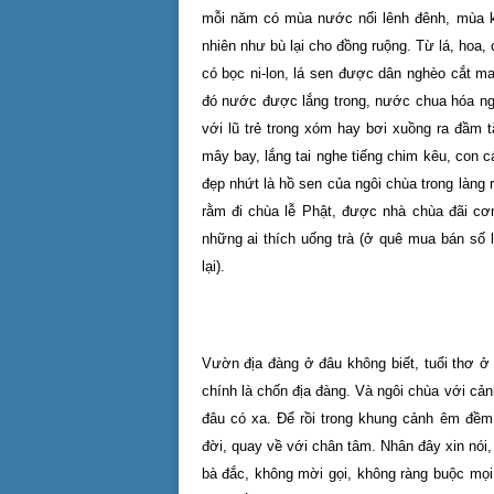
mỗi năm có mùa nước nổi lênh đênh, mùa k
nhiên như bù lại cho đồng ruộng. Từ lá, hoa,
có bọc ni-lon, lá sen được dân nghèo cắt m
đó nước được lắng trong, nước chua hóa ngọt
với lũ trẻ trong xóm hay bơi xuồng ra đầm
mây bay, lắng tai nghe tiếng chim kêu, con
đẹp nhứt là hồ sen của ngôi chùa trong làng
rằm đi chùa lễ Phật, được nhà chùa đãi cơ
những ai thích uống trà (ở quê mua bán số 
lại).
Vườn địa đàng ở đâu không biết, tuổi thơ ở 
chính là chốn địa đàng. Và ngôi chùa với cản
đâu có xa. Để rồi trong khung cảnh êm đềm 
đời, quay về với chân tâm. Nhân đây xin nói,
bà đắc, không mời gọi, không ràng buộc mọi 