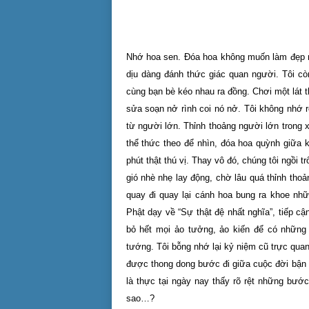
Nhớ hoa sen. Đóa hoa không muốn làm đẹp 
dịu dàng đánh thức giác quan người. Tôi c
cùng bạn bè kéo nhau ra đồng. Chơi một lát 
sửa soạn nở rình coi nó nở. Tôi không nhớ r
từ người lớn. Thỉnh thoảng người lớn trong
thể thức theo để nhìn, đóa hoa quỳnh giữa k
phút thật thú vị. Thay vô đó, chúng tôi ngồi
gió nhè nhẹ lay động, chờ lâu quá thỉnh tho
quay đi quay lại cánh hoa bung ra khoe nhữ
Phật dạy về “Sự thật đệ nhất nghĩa”, tiếp c
bỏ hết mọi ảo tưởng, ảo kiến để có những 
tướng. Tôi bỗng nhớ lại kỷ niệm cũ trực quan
được thong dong bước đi giữa cuộc đời bận r
là thực tại ngày nay thấy rõ rệt những bước
sao…?