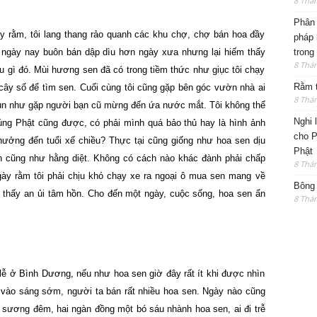
8 Thá
Phân 
 rằm, tôi lang thang rảo quanh các khu chợ, chợ bán hoa đầy
pháp 
trong
ợ ngày nay buôn bán dập dìu hơn ngày xưa nhưng lại hiếm thấy
8 Thá
u gì đó. Mùi hương sen đã có trong tiềm thức như giục tôi chạy
Rằm t
cây số để tìm sen. Cuối cùng tôi cũng gặp bên góc vườn nhà ai
8 Thá
run như gặp người bạn cũ mừng đến ứa nước mắt. Tôi không thể
Nghi 
 cúng Phật cũng được, có phải mình quá bảo thủ hay là hình ảnh
cho P
hưởng đến tuổi xế chiều? Thực tại cũng giống như hoa sen dịu
Phật
h cũng như hằng diệt. Không có cách nào khác đành phải chấp
8 Thá
gày rằm tôi phải chịu khó chạy xe ra ngoại ô mua sen mang về
Bông 
 thấy an ủi tâm hồn. Cho đến một ngày, cuộc sống, hoa sen ẩn
8 Thá
n lễ ở Bình Dương, nếu như hoa sen giờ đây rất ít khi được nhìn
ợ vào sáng sớm, người ta bán rất nhiều hoa sen. Ngày nào cũng
 sương đêm, hai ngàn đồng một bó sáu nhành hoa sen, ai đi trễ