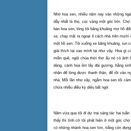
Nhớ hoa sen, nhiều năm nay vào những ngày
dẫy nhất là thọ, cúc vàng một góc trời. Ch
bán hoa sen, lòng tôi bâng khuâng mơ hồ điề
xe, chạy mãi ra ngoại ô cách nhà trên mười 
một hồ sen. Tôi xuống xe bâng khuâng, run 
giải thích tại sao mình lại như vậy. Hoa gì
miền quê, ngôi chùa thời thơ ấu nó có ảnh 
dàng, cánh hoa ôm lấy đài gương, hằng sin
nhận để lòng được thanh thản, để rồi vào n
nhà. Mỗi lần như vậy, ngắm hoa sen tôi cảm
chứa nhiều điều kỳ diệu bất ngờ.
Năm vừa qua tôi đi dự trại sáng tác hai tuầ
thấy thì tình cờ tôi phát hiện ở một góc ch
có những nhành hoa sen tím, trắng còn đọng