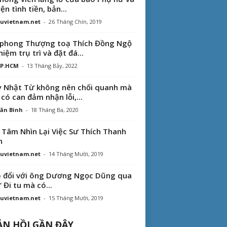
ện tình tiền, bản...
uvietnam.net
-
26 Tháng Chín, 2019
phong Thượng toạ Thích Đồng Ngộ
hiệm trụ trì và đặt đá...
TP.HCM
-
13 Tháng Bảy, 2022
 Nhật Từ không nên chối quanh mà
 có can đảm nhận lỗi,...
ăn Bình
-
18 Tháng Ba, 2020
 Tâm Nhìn Lại Việc Sư Thích Thanh
n
uvietnam.net
-
14 Tháng Mười, 2019
 đổi với ông Dương Ngọc Dũng qua
“ Đi tu mà có...
uvietnam.net
-
15 Tháng Mười, 2019
N HỒI GẦN ĐÂY