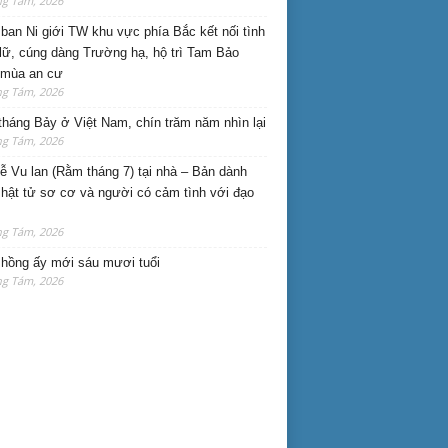
ng Tám, 2026
ban Ni giới TW khu vực phía Bắc kết nối tình
lữ, cúng dàng Trường hạ, hộ trì Tam Bảo
 mùa an cư
ng Tám, 2026
háng Bảy ở Việt Nam, chín trăm năm nhìn lại
ng Tám, 2026
lễ Vu lan (Rằm tháng 7) tại nhà – Bản dành
hật tử sơ cơ và người có cảm tình với đạo
ng Tám, 2026
hồng ấy mới sáu mươi tuổi
ng Tám, 2026