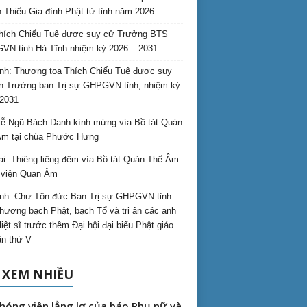
 Thiếu Gia đình Phật tử tỉnh năm 2026
hích Chiếu Tuệ được suy cử Trưởng BTS
N tỉnh Hà Tĩnh nhiệm kỳ 2026 – 2031
nh: Thượng tọa Thích Chiếu Tuệ được suy
n Trưởng ban Trị sự GHPGVN tỉnh, nhiệm kỳ
2031
ễ Ngũ Bách Danh kính mừng vía Bồ tát Quán
Âm tại chùa Phước Hưng
ai: Thiêng liêng đêm vía Bồ tát Quán Thế Âm
i viện Quan Âm
nh: Chư Tôn đức Ban Trị sự GHPGVN tỉnh
hương bạch Phật, bạch Tổ và tri ân các anh
liệt sĩ trước thềm Đại hội đại biểu Phật giáo
lần thứ V
 XEM NHIỀU
hóng viên lẳng lơ của báo Phụ nữ và