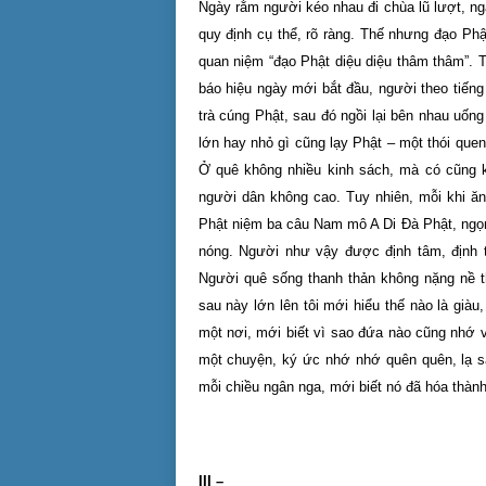
Ngày rằm người kéo nhau đi chùa lũ lượt, n
quy định cụ thể, rõ ràng. Thế nhưng đạo Phậ
quan niệm “đạo Phật diệu diệu thâm thâm”. T
báo hiệu ngày mới bắt đầu, người theo tiếng
trà cúng Phật, sau đó ngồi lại bên nhau uống
lớn hay nhỏ gì cũng lạy Phật – một thói quen
Ở quê không nhiều kinh sách, mà có cũng k
người dân không cao. Tuy nhiên, mỗi khi ăn
Phật niệm ba câu
Nam
mô A Di Đà Phật, ngọn
nóng. Người như vậy được định tâm, định t
Người quê sống thanh thản không nặng nề t
sau này lớn lên tôi mới hiểu thế nào là giàu
một nơi, mới biết vì sao đứa nào cũng nhớ 
một chuyện, ký ức nhớ nhớ quên quên, lạ s
mỗi chiều ngân nga, mới biết nó đã hóa thàn
III –