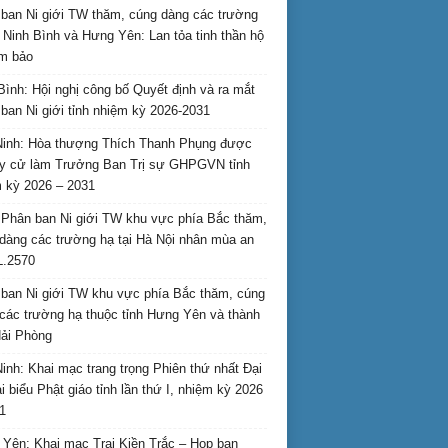
ban Ni giới TW thăm, cúng dàng các trường
i Ninh Bình và Hưng Yên: Lan tỏa tinh thần hộ
am bảo
Bình: Hội nghị công bố Quyết định và ra mắt
ban Ni giới tỉnh nhiệm kỳ 2026-2031
inh: Hòa thượng Thích Thanh Phụng được
uy cử làm Trưởng Ban Trị sự GHPGVN tỉnh
 kỳ 2026 – 2031
Phân ban Ni giới TW khu vực phía Bắc thăm,
dàng các trường hạ tại Hà Nội nhân mùa an
L.2570
ban Ni giới TW khu vực phía Bắc thăm, cúng
các trường hạ thuộc tỉnh Hưng Yên và thành
ải Phòng
inh: Khai mạc trang trọng Phiên thứ nhất Đại
ại biểu Phật giáo tỉnh lần thứ I, nhiệm kỳ 2026
1
Yên: Khai mạc Trại Kiền Trắc – Họp bạn