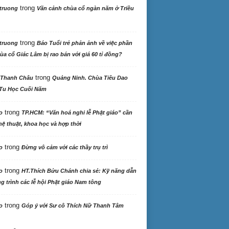
trong
truong
Vãn cảnh chùa cổ ngàn năm ở Triều
trong
truong
Báo Tuổi trẻ phản ảnh về việc phần
ùa cổ Giác Lâm bị rao bán với giá 60 tỉ đồng?
trong
 Thanh Châu
Quảng Ninh. Chùa Tiêu Dao
Tu Học Cuối Năm
trong
o
TP.HCM: “Văn hoá nghi lễ Phật giáo” cần
ệ thuật, khoa học và hợp thời
trong
o
Đừng vô cảm với các thầy trụ trì
trong
o
HT.Thích Bửu Chánh chia sẻ: Kỹ năng dẫn
 trình các lễ hội Phật giáo Nam tông
trong
o
Góp ý với Sư cô Thích Nữ Thanh Tâm