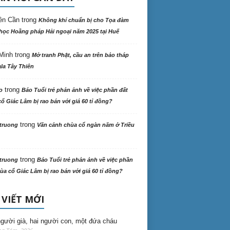
ên Cần
trong
Không khí chuẩn bị cho Tọa đàm
học Hoằng pháp Hải ngoại năm 2025 tại Huế
Minh
trong
Mở tranh Phật, cầu an trên bảo tháp
la Tây Thiên
trong
o
Báo Tuổi trẻ phản ảnh về việc phần đất
ổ Giác Lâm bị rao bán với giá 60 tỉ đồng?
trong
truong
Vãn cảnh chùa cổ ngàn năm ở Triều
trong
truong
Báo Tuổi trẻ phản ảnh về việc phần
ùa cổ Giác Lâm bị rao bán với giá 60 tỉ đồng?
 VIẾT MỚI
gười già, hai người con, một đứa cháu