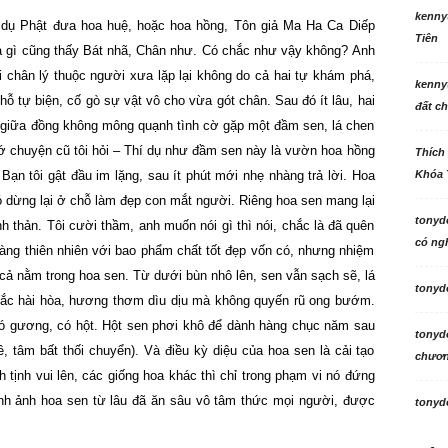
kenny
ả dụ Phật đưa hoa huệ, hoặc hoa hồng, Tôn giả Ma Ha Ca Diếp
Tiên
a gì cũng thấy Bát nhã, Chân như. Có chắc như vậy không? Anh
ởi chân lý thuộc người xưa lặp lại không do cả hai tự khám phá,
kenny
hỗ tự biện, cố gò sự vật vô cho vừa gót chân. Sau đó ít lâu, hai
đất ch
 giữa đồng không mông quạnh tình cờ gặp một đầm sen, lá chen
ớ chuyện cũ tôi hỏi – Thí dụ như đầm sen này là vườn hoa hồng
Thích
Bạn tôi gật đầu im lặng, sau ít phút mới nhẹ nhàng trả lời. Hoa
Khóa 
ó dừng lại ở chỗ làm đẹp con mắt người. Riêng hoa sen mang lại
tonyd
 thản. Tôi cười thầm, anh muốn nói gì thì nói, chắc là đã quên
có ngh
õ ràng thiên nhiên với bao phẩm chất tốt đẹp vốn có, nhưng nhiệm
 cả nằm trong hoa sen. Từ dưới bùn nhô lên, sen vẫn sạch sẽ, lá
tonyd
sắc hài hòa, hương thơm dìu dịu mà không quyến rũ ong bướm.
có gương, có hột. Hột sen phơi khô để dành hàng chục năm sau
tonyd
, tâm bất thối chuyển). Và điều kỳ diệu của hoa sen là cải tạo
chương
 tịnh vui lên, các giống hoa khác thì chỉ trong phạm vi nó đứng
ình ảnh hoa sen từ lâu đã ăn sâu vô tâm thức mọi người, được
tonyd