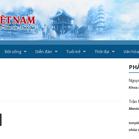
Đời sống
Diễn đàn
Tuổi trẻ
Thời đại
Văn hóa
PHẢ
Nguy
Khoa 
Trần 
Manda
tonyd
chùa c