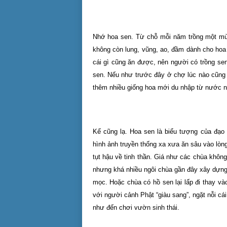
Nhớ hoa sen. Từ chỗ mỗi năm trồng một mùa
không còn lung, vũng, ao, đầm dành cho hoa
cái gì cũng ăn được, nên người có trồng sen
sen. Nếu như trước đây ở chợ lúc nào cũng 
thêm nhiều giống hoa mới du nhập từ nước ng
Kể cũng lạ. Hoa sen là biểu tượng của đạo 
hình ảnh truyền thống xa xưa ăn sâu vào lò
tụt hậu về tinh thần. Giá như các chùa khôn
nhưng khá nhiều ngôi chùa gần đây xây dựng
mọc. Hoặc chùa có hồ sen lại lấp đi thay v
với người cảnh Phật “giàu sang”, ngặt nỗi c
như đến chơi vườn sinh thái.