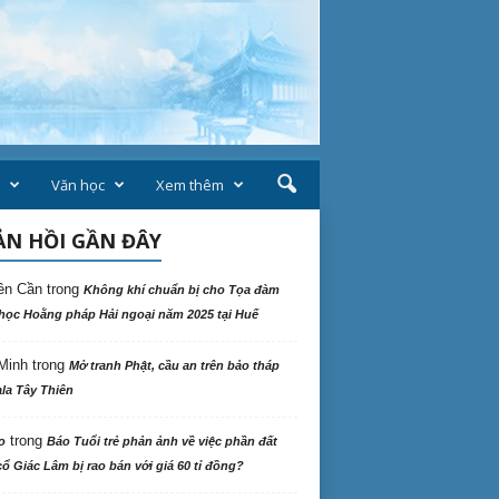
Văn học
Xem thêm
N HỒI GẦN ĐÂY
ên Cần
trong
Không khí chuẩn bị cho Tọa đàm
học Hoằng pháp Hải ngoại năm 2025 tại Huế
Minh
trong
Mở tranh Phật, cầu an trên bảo tháp
la Tây Thiên
trong
o
Báo Tuổi trẻ phản ảnh về việc phần đất
ổ Giác Lâm bị rao bán với giá 60 tỉ đồng?