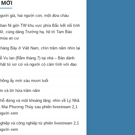
 MỚI
gười già, hai người con, một đứa cháu
ban Ni giới TW khu vực phía Bắc kết nối tình
lữ, cúng dàng Trường hạ, hộ trì Tam Bảo
 mùa an cư
háng Bảy ở Việt Nam, chín trăm năm nhìn lại
lễ Vu lan (Rằm tháng 7) tại nhà – Bản dành
hật tử sơ cơ và người có cảm tình với đạo
hồng ấy mới sáu mươi tuổi
ên và lời hứa trăm năm
hỗ đứng và một khoảng lặng: nhìn về Lý Nhã
 Mai Phương Thúy sau phiên livestream 2,1
 người xem
nghiệp và cộng nghiệp từ phiên livestream 2,1
 người xem