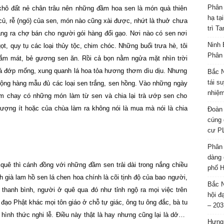
Phân 
hô đất nẻ chân trâu nên những đầm hoa sen là món quà thiên
hạ tạ
 củ, rễ (ngó) của sen, món nào cũng xài được, nhứt là thuở chưa
trì T
ang ra chợ bán cho người gói hàng đổi gạo. Nơi nào có sen nơi
Ninh 
, quy tụ các loại thủy tộc, chim chóc. Những buổi trưa hè, tôi
Phân 
 tắm mát, bẻ gương sen ăn. Rồi cả bọn nằm ngửa mặt nhìn trời
 cá đớp mống, xung quanh lá hoa tỏa hương thơm dìu dịu. Nhưng
Bắc N
tái s
 rộng hàng mẫu đủ các loại sen trắng, sen hồng. Vào những ngày
nhiệm
m chay có những món làm từ sen và chia lại trà ướp sen cho
lượng ít hoặc của chùa làm ra không nói là mua mà nói là chia
Đoàn 
cúng 
cư P
Phân 
dàng 
quê thì cánh đồng với những đầm sen trải dài trong nắng chiều
phố H
h già lam hồ sen lá chen hoa chính là cõi tịnh độ của bao người,
Bắc N
thanh bình, người ở quê qua đó như tỉnh ngộ ra mọi việc trên
hội đ
 đạo Phật khác mọi tôn giáo ở chỗ tự giác, ông tu ông đắc, bà tu
– 203
hình thức nghi lễ. Điều này thật là hay nhưng cũng lại là dở…
Hưng 