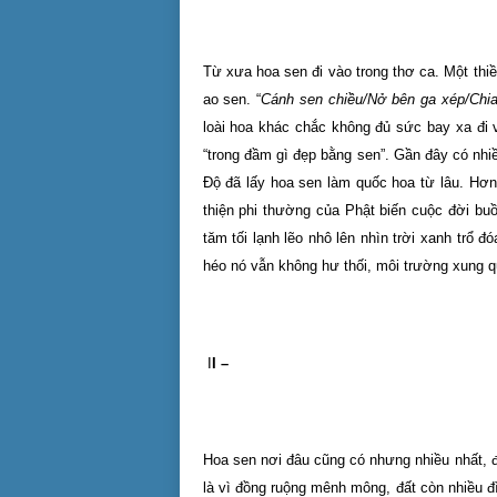
Từ xưa hoa sen đi vào trong thơ ca. Một thi
ao sen. “
Cánh sen chiều/Nở bên ga xép/Chia
loài hoa khác chắc không đủ sức bay xa đi 
“trong đầm gì đẹp bằng sen”. Gần đây có nhi
Độ đã lấy hoa sen làm quốc hoa từ lâu. Hơ
thiện phi thường của Phật biến cuộc đời buồ
tăm tối lạnh lẽo nhô lên nhìn trời xanh trổ đ
héo nó vẫn không hư thối, môi trường xung q
I
I –
Hoa sen nơi đâu cũng có nhưng nhiều nhất, 
là vì đồng ruộng mênh mông, đất còn nhiều đì