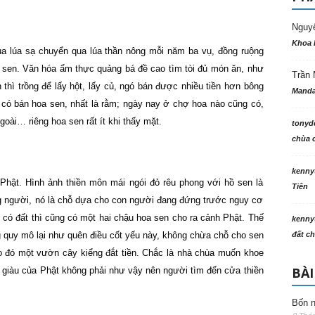
Nguy
Khoa 
 lúa sạ chuyển qua lúa thần nông mỗi năm ba vụ, đồng ruộng
 sen. Văn hóa ẩm thực quảng bá đề cao tìm tòi đủ món ăn, như
Trần 
 thì trồng để lấy hột, lấy củ, ngó bán được nhiều tiền hơn bông
Manda
có bán hoa sen, nhất là rằm; ngày nay ở chợ hoa nào cũng có,
oài… riêng hoa sen rất ít khi thấy mặt.
tonyd
chùa c
kenny
Phật. Hình ảnh thiền môn mái ngói đỏ rêu phong với hồ sen là
Tiên
ng người, nó là chỗ dựa cho con người đang đứng trước nguy cơ
g có đất thì cũng có một hai chậu hoa sen cho ra cảnh Phật. Thế
kenny
 quy mô lại như quên điều cốt yếu này, không chừa chỗ cho sen
đất ch
ào đó một vườn cây kiểng đắt tiền. Chắc là nhà chùa muốn khoe
BÀI
ái giàu của Phật không phải như vậy nên người tìm đến cửa thiền
Bốn n