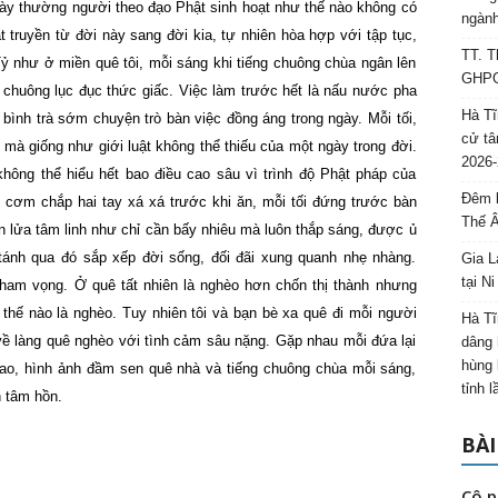
gày thường người theo đạo Phật sinh hoạt như thế nào không có
ngành
t truyền từ đời này sang đời kia, tự nhiên hòa hợp với tập tục,
TT. T
ỷ như ở miền quê tôi, mỗi sáng khi tiếng chuông chùa ngân lên
GHPGV
 chuông lục đục thức giấc. Việc làm trước hết là nấu nước pha
Hà Tĩ
 bình trà sớm chuyện trò bàn việc đồng áng trong ngày. Mỗi tối,
cử tâ
 mà giống như giới luật không thể thiếu của một ngày trong đời.
2026-
hông thể hiểu hết bao điều cao sâu vì trình độ Phật pháp của
Đêm l
 cơm chắp hai tay xá xá trước khi ăn, mỗi tối đứng trước bàn
Thế 
 lửa tâm linh như chỉ cần bấy nhiêu mà luôn thắp sáng, được ủ
ánh qua đó sắp xếp đời sống, đối đãi xung quanh nhẹ nhàng.
Gia L
tại N
ham vọng. Ở quê tất nhiên là nghèo hơn chốn thị thành nhưng
, thế nào là nghèo. Tuy nhiên tôi và bạn bè xa quê đi mỗi người
Hà Tĩ
về làng quê nghèo với tình cảm sâu nặng. Gặp nhau mỗi đứa lại
dâng 
hùng 
ao, hình ảnh đầm sen quê nhà và tiếng chuông chùa mỗi sáng,
tỉnh 
h tâm hồn.
BÀI
Cô p