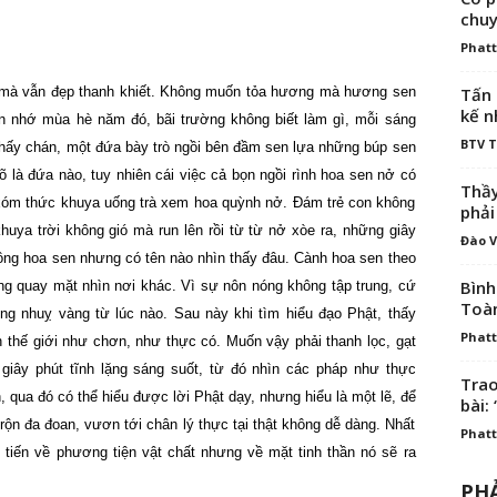
chuy
Phatt
Tấn 
mà vẫn đẹp thanh khiết. Không muốn tỏa hương mà hương sen
kế n
òn nhớ mùa hè năm đó, bãi trường không biết làm gì, mỗi sáng
BTV 
thấy chán, một đứa bày trò ngồi bên đầm sen lựa những búp sen
õ là đứa nào, tuy nhiên cái việc cả bọn ngồi rình hoa sen nở có
Thầy
 xóm thức khuya uống trà xem hoa quỳnh nở. Đám trẻ con không
phải
huya trời không gió mà run lên rồi từ từ nở xòe ra, những giây
Đào V
 trông hoa sen nhưng có tên nào nhìn thấy đâu. Cành hoa sen theo
Bình
ảng quay mặt nhìn nơi khác. Vì sự nôn nóng không tập trung, cứ
Toà
ng nhuỵ vàng từ lúc nào. Sau này khi tìm hiểu đạo Phật, thấy
Phatt
ận thế giới như chơn, như thực có. Muốn vậy phải thanh lọc, gạt
giây phút tĩnh lặng sáng suốt, từ đó nhìn các pháp như thực
Trao
, qua đó có thể hiểu được lời Phật dạy, nhưng hiểu là một lẽ, để
bài: 
ộn đa đoan, vươn tới chân lý thực tại thật không dễ dàng. Nhất
Phatt
 tiến về phương tiện vật chất nhưng về mặt tinh thần nó sẽ ra
PHẢ