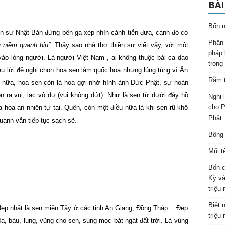
BÀI
Bốn n
ền sư Nhật Bản đứng bên ga xép nhìn cảnh tiễn đưa, cạnh đó có
Phân 
 niềm quạnh hiu”
. Thấy sao nhà thơ thiền sư viết vậy, với một
pháp 
vào lòng người. Là người Việt
Nam
, ai không thuộc bài ca dao
trong
ều lời đề nghị chọn hoa sen làm quốc hoa nhưng lúng túng vì Ấn
Rằm t
n nữa, hoa sen còn là hoa gợi nhớ hình ảnh Đức Phật, sự hoàn
n ra vui; lạc vô dư (vui không dứt). Như là sen từ dưới đáy hồ
Nghi 
cho P
óa hoa an nhiên tự tại. Quên, còn một điều nữa là khi sen rũ khô
Phật
uanh vẫn tiếp tục sạch sẽ.
Bông 
Mũi t
Bốn c
Kỳ và
triệu
Biệt 
đẹp nhất là sen miền Tây ở các tỉnh An Giang, Đồng Tháp… Đẹp
triệu
a, bàu, lung, vũng cho sen, súng mọc bát ngát đất trời. Là vùng