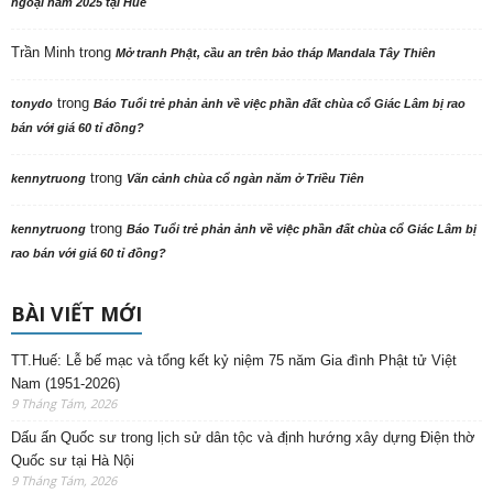
ngoại năm 2025 tại Huế
Trần Minh
trong
Mở tranh Phật, cầu an trên bảo tháp Mandala Tây Thiên
trong
tonydo
Báo Tuổi trẻ phản ảnh về việc phần đất chùa cổ Giác Lâm bị rao
bán với giá 60 tỉ đồng?
trong
kennytruong
Vãn cảnh chùa cổ ngàn năm ở Triều Tiên
trong
kennytruong
Báo Tuổi trẻ phản ảnh về việc phần đất chùa cổ Giác Lâm bị
rao bán với giá 60 tỉ đồng?
BÀI VIẾT MỚI
TT.Huế: Lễ bế mạc và tổng kết kỷ niệm 75 năm Gia đình Phật tử Việt
Nam (1951-2026)
9 Tháng Tám, 2026
Dấu ấn Quốc sư trong lịch sử dân tộc và định hướng xây dựng Điện thờ
Quốc sư tại Hà Nội
9 Tháng Tám, 2026