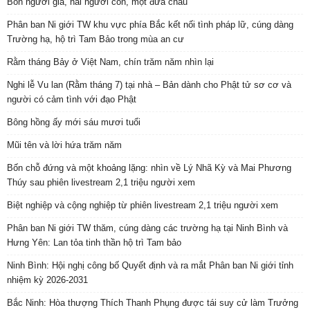
Bốn người già, hai người con, một đứa cháu
Phân ban Ni giới TW khu vực phía Bắc kết nối tình pháp lữ, cúng dàng
Trường hạ, hộ trì Tam Bảo trong mùa an cư
Rằm tháng Bảy ở Việt Nam, chín trăm năm nhìn lại
Nghi lễ Vu lan (Rằm tháng 7) tại nhà – Bản dành cho Phật tử sơ cơ và
người có cảm tình với đạo Phật
Bông hồng ấy mới sáu mươi tuổi
Mũi tên và lời hứa trăm năm
Bốn chỗ đứng và một khoảng lặng: nhìn về Lý Nhã Kỳ và Mai Phương
Thúy sau phiên livestream 2,1 triệu người xem
Biệt nghiệp và cộng nghiệp từ phiên livestream 2,1 triệu người xem
Phân ban Ni giới TW thăm, cúng dàng các trường hạ tại Ninh Bình và
Hưng Yên: Lan tỏa tinh thần hộ trì Tam bảo
Ninh Bình: Hội nghị công bố Quyết định và ra mắt Phân ban Ni giới tỉnh
nhiệm kỳ 2026-2031
Bắc Ninh: Hòa thượng Thích Thanh Phụng được tái suy cử làm Trưởng