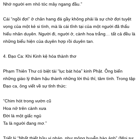
Nhớ người em nhỏ tóc mây ngang đầu.”
Cái “ngồi đợi” ở chân hang đá gầy không phải là sự chờ đợi tuyệt
vọng của một kẻ si tình, mà là cái tĩnh tại của một người đã thấu
hiểu nhân duyên. Người đi, người ở, cành hoa trắng… tất cả đều là
những biểu hiện của duyên hợp rồi duyên tan.
4. Đạo Ca: Khi Kinh kệ hóa thành thơ
Phạm Thiên Thư có biệt tài “lục bát hóa” kinh Phật. Ông biến
những giáo lý thâm hậu thành những lời thủ thỉ, tâm tình. Trong tập
Đạo ca, ông viết về sự tỉnh thức:
“Chim hót trong vườn cũ
Hoa nở trên cành xưa
Đời là một giấc ngủ
Ta là người đang mơ.”
Triết lý “Nhất thiết hữu vi pháp, như mộng huyễn bào ảnh” (Mọi sự