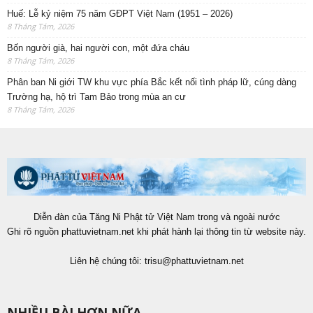
Huế: Lễ kỷ niệm 75 năm GĐPT Việt Nam (1951 – 2026)
8 Tháng Tám, 2026
Bốn người già, hai người con, một đứa cháu
8 Tháng Tám, 2026
Phân ban Ni giới TW khu vực phía Bắc kết nối tình pháp lữ, cúng dàng
Trường hạ, hộ trì Tam Bảo trong mùa an cư
8 Tháng Tám, 2026
Diễn đàn của Tăng Ni Phật tử Việt Nam trong và ngoài nước
Ghi rõ nguồn phattuvietnam.net khi phát hành lại thông tin từ website này.
Liên hệ chúng tôi:
trisu@phattuvietnam.net
NHIỀU BÀI HƠN NỮA