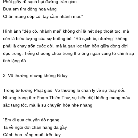
Phút giây rũ sạch bụi đường trần gian
Đưa em tìm động hoa vàng
Chân mang dép cỏ, tay cầm nhành mai.”
Hình ảnh “dép cỏ, nhành mai” không chỉ là nét đẹp thoát tục, mà
còn là biểu tượng của sự buông bỏ. “Rũ sạch bụi đường” không
phải là chạy trốn cuộc đời, mà là gạn lọc tâm hồn giữa dòng đời
đục trong. Tiếng chuông chùa trong thơ ông ngân vang từ chính sự
tỉnh lặng đó.
3. Vô thường nhưng không Bi lụy
Trong tư tưởng Phật giáo, Vô thường là chân lý về sự thay đổi.
Nhưng trong thơ Phạm Thiên Thư, sự biến diệt không mang màu
sắc tang tóc, mà là sự chuyển hóa nhẹ nhàng:
“Em đi qua chuyến đò ngang
Ta về ngồi đợi chân hang đá gầy
Cành hoa trắng muốt trên tay