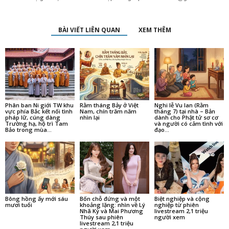
BÀI VIẾT LIÊN QUAN
XEM THÊM
Phân ban Ni giới TW khu
Rằm tháng Bảy ở Việt
Nghi lễ Vu lan (Rằm
vực phía Bắc kết nối tình
Nam, chín trăm năm
tháng 7) tại nhà – Bản
pháp lữ, cúng dàng
nhìn lại
dành cho Phật tử sơ cơ
Trường hạ, hộ trì Tam
và người có cảm tình với
Bảo trong mùa...
đạo...
Bông hồng ấy mới sáu
Bốn chỗ đứng và một
Biệt nghiệp và cộng
mươi tuổi
khoảng lặng: nhìn về Lý
nghiệp từ phiên
Nhã Kỳ và Mai Phương
livestream 2,1 triệu
Thúy sau phiên
người xem
livestream 2,1 triệu