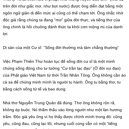
trên đời như giấc mơ, như bọt nước) được ông diễn đạt bằng một
ngôn ngữ giản dị đến mức ai cũng có thể chạm tới. Ông nhắc nhở
độc giả rằng chúng ta đang “mơ” giữa đời thực, và tiếng thơ của
ông chính là hồi chuông đánh thức ta khỏi cơn mộng mị của danh
lợi.
Di sản của một Cư sĩ: “Sống đời thường mà tâm chẳng thường”
Việc Phạm Thiên Thư hoàn tục để sống đời cư sĩ là một minh
chứng sống động cho tư tưởng “Cư trần lạc đạo” (Ở đời vui đạo)
của Phật giáo Việt Nam từ thời Trần Nhân Tông. Ông không cần áo
cà sa để chứng minh mình là người tu hành. Ông tu bằng thơ, tu
bằng cách sống tử tế và bao dung.
Nhà thơ Nguyễn Trung Quân đã đúng: Thơ ông không rộn rã,
không ép buộc. Nó thẩm thấu vào lòng người như một làn hương
trầm. Độc giả yêu ông vì họ thấy được chính mình trong đó: cũng
yêu, cũng đau, cũng lạc lối, nhưng cuối cùng vẫn có một “tiếng