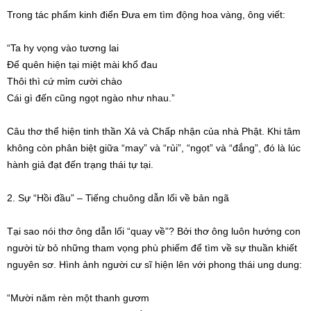
Trong tác phẩm kinh điển Đưa em tìm động hoa vàng, ông viết:
“Ta hy vọng vào tương lai
Để quên hiện tại miệt mài khổ đau
Thôi thì cứ mỉm cười chào
Cái gì đến cũng ngọt ngào như nhau.”
Câu thơ thể hiện tinh thần Xả và Chấp nhận của nhà Phật. Khi tâm
không còn phân biệt giữa “may” và “rủi”, “ngọt” và “đắng”, đó là lúc
hành giả đạt đến trạng thái tự tại.
2. Sự “Hồi đầu” – Tiếng chuông dẫn lối về bản ngã
Tại sao nói thơ ông dẫn lối “quay về”? Bởi thơ ông luôn hướng con
người từ bỏ những tham vọng phù phiếm để tìm về sự thuần khiết
nguyên sơ. Hình ảnh người cư sĩ hiện lên với phong thái ung dung:
“Mười năm rèn một thanh gươm