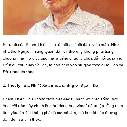
Sự ra đi của Phạm Thiên Thư là một sự “hồi đầu” viên mãn. Như
nhà thơ Nguyễn Trung Quân đã nói, thơ ông không phải tiếng
chuông nhà thờ giục giã, mà là tiếng chuông chùa dẫn lối quay về.
Để hiểu cái “quay về” đó, ta cần nhìn vào sự giao thoa giữa Đạo và
Đời trong thơ ông.
1. Triết lý “Bất Nhị”: Xóa nhòa ranh giới Đạo – Đời
Phạm Thiên Thư không tách biệt việc tu hành với việc sống. Với
ông, cõi trần này chính là một “động hoa vàng” để tu tập. Ông nhìn
tình yêu lứa đôi không phải là sự mê lầm, mà là một nẻo đường
dẫn đến sự tỉnh thức.