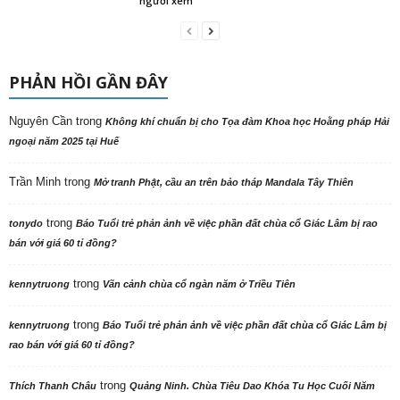
người xem
PHẢN HỒI GẦN ĐÂY
Nguyên Cần
trong
Không khí chuẩn bị cho Tọa đàm Khoa học Hoằng pháp Hải
ngoại năm 2025 tại Huế
Trần Minh
trong
Mở tranh Phật, cầu an trên bảo tháp Mandala Tây Thiên
trong
tonydo
Báo Tuổi trẻ phản ảnh về việc phần đất chùa cổ Giác Lâm bị rao
bán với giá 60 tỉ đồng?
trong
kennytruong
Vãn cảnh chùa cổ ngàn năm ở Triều Tiên
trong
kennytruong
Báo Tuổi trẻ phản ảnh về việc phần đất chùa cổ Giác Lâm bị
rao bán với giá 60 tỉ đồng?
trong
Thích Thanh Châu
Quảng Ninh. Chùa Tiêu Dao Khóa Tu Học Cuối Năm