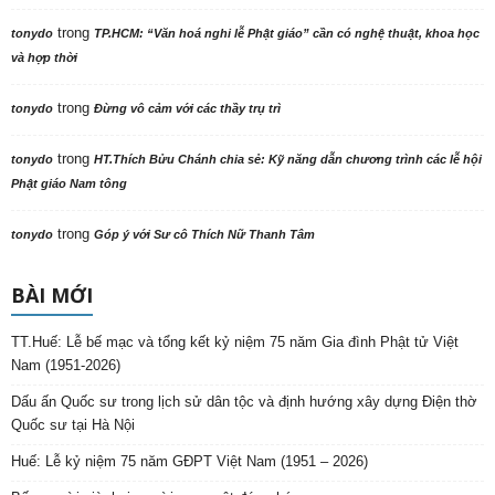
trong
tonydo
TP.HCM: “Văn hoá nghi lễ Phật giáo” cần có nghệ thuật, khoa học
và hợp thời
trong
tonydo
Đừng vô cảm với các thầy trụ trì
trong
tonydo
HT.Thích Bửu Chánh chia sẻ: Kỹ năng dẫn chương trình các lễ hội
Phật giáo Nam tông
trong
tonydo
Góp ý với Sư cô Thích Nữ Thanh Tâm
BÀI MỚI
TT.Huế: Lễ bế mạc và tổng kết kỷ niệm 75 năm Gia đình Phật tử Việt
Nam (1951-2026)
Dấu ấn Quốc sư trong lịch sử dân tộc và định hướng xây dựng Điện thờ
Quốc sư tại Hà Nội
Huế: Lễ kỷ niệm 75 năm GĐPT Việt Nam (1951 – 2026)