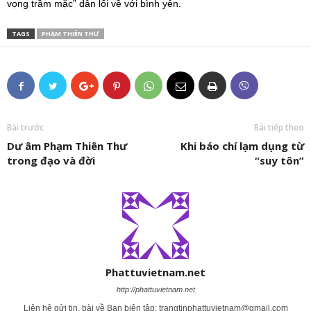
vọng trầm mặc” dẫn lối về với bình yên.
TAGS
PHẠM THIÊN THƯ
Bài trước
Bài tiếp theo
Dư âm Phạm Thiên Thư
Khi báo chí lạm dụng từ
trong đạo và đời
“suy tôn”
Phattuvietnam.net
http://phattuvietnam.net
Liên hệ gửi tin, bài về Ban biên tập:
trangtinphattuvietnam@gmail.com