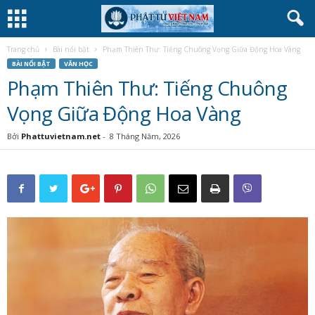
Trang chủ
Bài nổi bật
Phạm Thiên Thư: Tiếng Chuông Vọng Giữa Động Hoa Vàng
BÀI NỔI BẬT
VĂN HỌC
Phạm Thiên Thư: Tiếng Chuông
Vọng Giữa Động Hoa Vàng
Bởi
Phattuvietnam.net
-
8 Tháng Năm, 2026