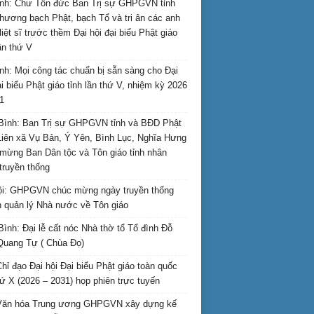
nh: Chư Tôn đức Ban Trị sự GHPGVN tỉnh
hương bạch Phật, bạch Tổ và tri ân các anh
liệt sĩ trước thềm Đại hội đại biểu Phật giáo
lần thứ V
nh: Mọi công tác chuẩn bị sẵn sàng cho Đại
ại biểu Phật giáo tỉnh lần thứ V, nhiệm kỳ 2026
1
Bình: Ban Trị sự GHPGVN tỉnh và BĐD Phật
Liên xã Vụ Bản, Ý Yên, Bình Lục, Nghĩa Hưng
mừng Ban Dân tộc và Tôn giáo tỉnh nhân
truyền thống
i: GHPGVN chúc mừng ngày truyền thống
 quản lý Nhà nước về Tôn giáo
Bình: Đại lễ cất nóc Nhà thờ tổ Tổ đình Đỗ
Quang Tự ( Chùa Đọ)
hỉ đạo Đại hội Đại biểu Phật giáo toàn quốc
hứ X (2026 – 2031) họp phiên trực tuyến
Văn hóa Trung ương GHPGVN xây dựng kế