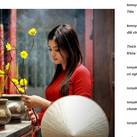
kenny
Tiên
kenny
đất ch
Thích
Khóa 
tonyd
có ngh
tonyd
tonyd
chương
tonyd