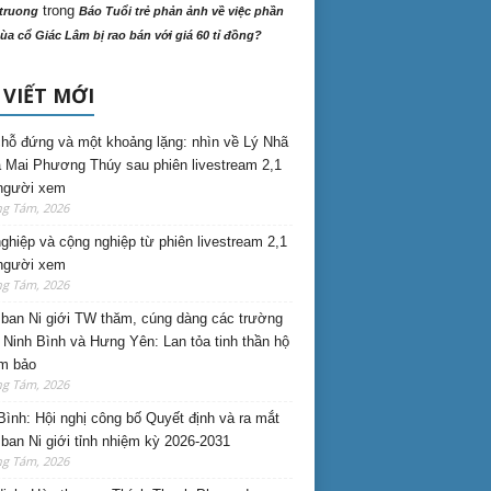
trong
truong
Báo Tuổi trẻ phản ảnh về việc phần
ùa cổ Giác Lâm bị rao bán với giá 60 tỉ đồng?
 VIẾT MỚI
hỗ đứng và một khoảng lặng: nhìn về Lý Nhã
 Mai Phương Thúy sau phiên livestream 2,1
 người xem
ng Tám, 2026
nghiệp và cộng nghiệp từ phiên livestream 2,1
 người xem
ng Tám, 2026
ban Ni giới TW thăm, cúng dàng các trường
i Ninh Bình và Hưng Yên: Lan tỏa tinh thần hộ
am bảo
ng Tám, 2026
Bình: Hội nghị công bố Quyết định và ra mắt
ban Ni giới tỉnh nhiệm kỳ 2026-2031
ng Tám, 2026