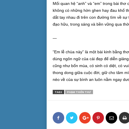
Mối quan hệ “anh” và “em” trong bài thơ 
không có những hờn ghen hay đau khổ thư
dắt tay nhau đi trên con đường tìm về sự 
đạo hữu, trong sáng và bền vững qua thời
—
“Em lễ chùa này” là một bài kinh bằng th
dùng ngôn ngữ của cái đẹp để diễn giảng 
cũng như bốn mùa, có sinh có diệt, có vui
thong dong giữa cuộc đời, giữ cho tâm m
nẻo về của sự bình an luôn nằm ngay dư
TAGS
PHẠM THIÊN THƯ