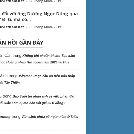
uvietnam.net
-
14 Tháng Mười, 2019
 đổi với ông Dương Ngọc Dũng qua
“ Đi tu mà có...
uvietnam.net
-
15 Tháng Mười, 2019
N HỒI GẦN ĐÂY
ên Cần
trong
Không khí chuẩn bị cho Tọa đàm
học Hoằng pháp Hải ngoại năm 2025 tại Huế
Minh
trong
Mở tranh Phật, cầu an trên bảo tháp
la Tây Thiên
trong
o
Báo Tuổi trẻ phản ảnh về việc phần đất
ổ Giác Lâm bị rao bán với giá 60 tỉ đồng?
trong
truong
Vãn cảnh chùa cổ ngàn năm ở Triều