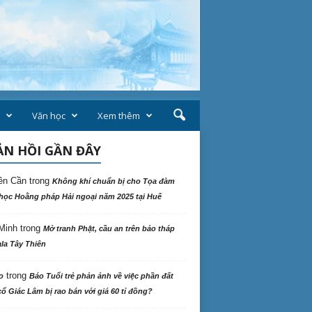
Văn học
Xem thêm
N HỒI GẦN ĐÂY
ên Cần
trong
Không khí chuẩn bị cho Tọa đàm
học Hoằng pháp Hải ngoại năm 2025 tại Huế
Minh
trong
Mở tranh Phật, cầu an trên bảo tháp
la Tây Thiên
trong
o
Báo Tuổi trẻ phản ảnh về việc phần đất
ổ Giác Lâm bị rao bán với giá 60 tỉ đồng?