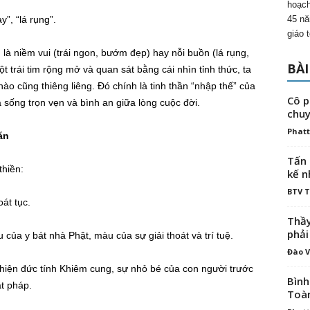
hoạch
”, “lá rụng”.
45 nă
giáo 
ù là niềm vui (trái ngon, bướm đẹp) hay nỗi buồn (lá rụng,
BÀI
t trái tim rộng mở và quan sát bằng cái nhìn tỉnh thức, ta
o cũng thiêng liêng. Đó chính là tinh thần “nhập thế” của
Cô p
à sống trọn vẹn và bình an giữa lòng cuộc đời.
chuy
Phatt
ăn
Tấn 
thiền:
kế n
BTV 
át tục.
Thầy
phải
ủa y bát nhà Phật, màu của sự giải thoát và trí tuệ.
Đào V
 hiện đức tính Khiêm cung, sự nhỏ bé của con người trước
Bình
ật pháp.
Toà