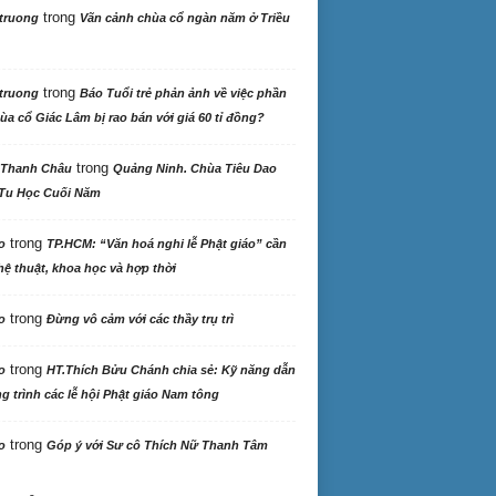
trong
truong
Vãn cảnh chùa cổ ngàn năm ở Triều
trong
truong
Báo Tuổi trẻ phản ảnh về việc phần
ùa cổ Giác Lâm bị rao bán với giá 60 tỉ đồng?
trong
 Thanh Châu
Quảng Ninh. Chùa Tiêu Dao
Tu Học Cuối Năm
trong
o
TP.HCM: “Văn hoá nghi lễ Phật giáo” cần
ệ thuật, khoa học và hợp thời
trong
o
Đừng vô cảm với các thầy trụ trì
trong
o
HT.Thích Bửu Chánh chia sẻ: Kỹ năng dẫn
 trình các lễ hội Phật giáo Nam tông
trong
o
Góp ý với Sư cô Thích Nữ Thanh Tâm