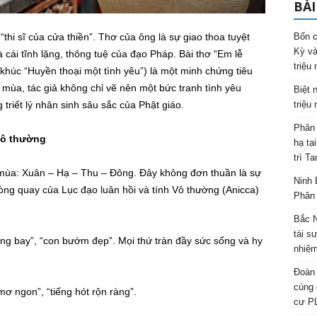
BÀI
i sĩ của cửa thiền”. Thơ của ông là sự giao thoa tuyệt
Bốn c
Kỳ và
à cái tĩnh lặng, thông tuệ của đạo Pháp. Bài thơ “Em lễ
triệu
khúc “Huyền thoại một tình yêu”) là một minh chứng tiêu
mùa, tác giả không chỉ vẽ nên một bức tranh tình yêu
Biệt 
triết lý nhân sinh sâu sắc của Phật giáo.
triệu
Phân 
 Vô thường
hạ tạ
trì T
 mùa: Xuân – Hạ – Thu – Đông. Đây không đơn thuần là sự
Ninh 
òng quay của Lục đạo luân hồi và tính Vô thường (Anicca)
Phân 
Bắc N
tái s
ng bay”, “con bướm đẹp”. Mọi thứ tràn đầy sức sống và hy
nhiệm
Đoàn 
cúng 
mơ ngon”, “tiếng hót rộn ràng”.
cư P