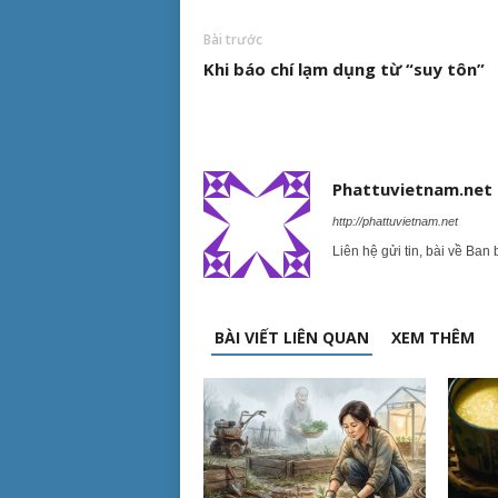
Bài trước
Khi báo chí lạm dụng từ “suy tôn”
Phattuvietnam.net
http://phattuvietnam.net
Liên hệ gửi tin, bài về Ban 
BÀI VIẾT LIÊN QUAN
XEM THÊM