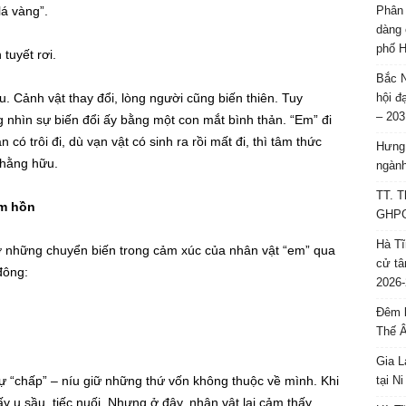
lá vàng”.
Phân 
dàng 
phố H
tuyết rơi.
Bắc N
u. Cảnh vật thay đổi, lòng người cũng biến thiên. Tuy
hội đ
– 203
 nhìn sự biến đổi ấy bằng một con mắt bình thản. “Em” đi
 có trôi đi, dù vạn vật có sinh ra rồi mất đi, thì tâm thức
Hưng 
 hằng hữu.
ngành
TT. T
âm hồn
GHPGV
Hà Tĩ
ở những chuyển biến trong cảm xúc của nhân vật “em” qua
cử tâ
đông:
2026-
Đêm l
Thế 
Gia L
ự “chấp” – níu giữ những thứ vốn không thuộc về mình. Khi
tại N
y u sầu, tiếc nuối. Nhưng ở đây, nhân vật lại cảm thấy