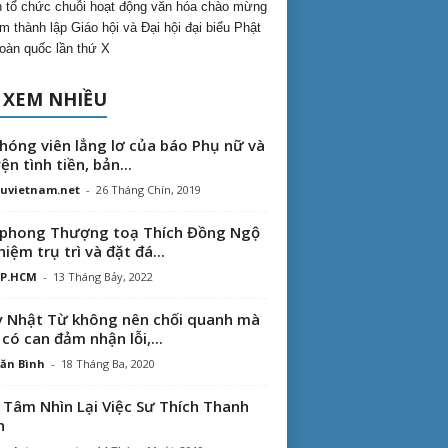
 tổ chức chuỗi hoạt động văn hóa chào mừng
m thành lập Giáo hội và Đại hội đại biểu Phật
toàn quốc lần thứ X
 XEM NHIỀU
hóng viên lẳng lơ của báo Phụ nữ và
ện tình tiền, bản...
uvietnam.net
-
26 Tháng Chín, 2019
phong Thượng toạ Thích Đồng Ngộ
hiệm trụ trì và đặt đá...
TP.HCM
-
13 Tháng Bảy, 2022
 Nhật Từ không nên chối quanh mà
 có can đảm nhận lỗi,...
ăn Bình
-
18 Tháng Ba, 2020
 Tâm Nhìn Lại Việc Sư Thích Thanh
n