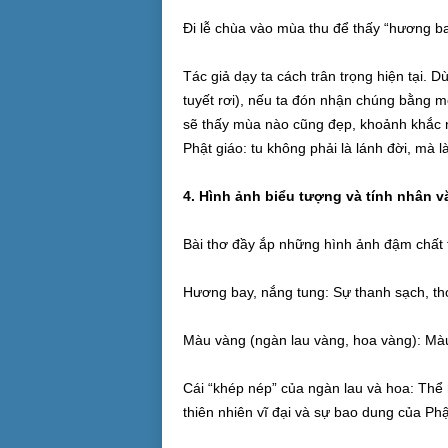
Đi lễ chùa vào mùa thu để thấy “hương bay
Tác giả dạy ta cách trân trọng hiện tại. D
tuyết rơi), nếu ta đón nhận chúng bằng mộ
sẽ thấy mùa nào cũng đẹp, khoảnh khắc nà
Phật giáo: tu không phải là lánh đời, mà l
4. Hình ảnh biểu tượng và tính nhân v
Bài thơ đầy ắp những hình ảnh đậm chất 
Hương bay, nắng tung: Sự thanh sạch, tho
Màu vàng (ngàn lau vàng, hoa vàng): Màu c
Cái “khép nép” của ngàn lau và hoa: Thể
thiên nhiên vĩ đại và sự bao dung của Ph