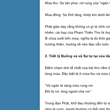
Mùa thu: Sự tàn phai, rơi rụng của “ngàn 
Mùa đông: Sự tĩnh lặng, khép kín dưới làn 
Phật giáo dạy rằng không có gì là vĩnh cử
nhiên, cái hay của Phạm Thiên Thư là ông
lễ chùa suốt bốn mùa, nghĩa là dù thời gian
hướng thiện, hướng về nẻo đạo vẫn luôn
2. Triết lý Buông xả và Sự tự tại của t
Điểm chạm tinh tế nhất của bài thơ nằm 
từng mùa. Đặc biệt là ở mùa thu và mùa 
“Và ngàn lá vàng màu rụng rơi
Đôi lá rơi, lòng người nhẹ rơi.”
Trong đạo Phật, khổ đau thường đến từ s
nhìn lá rụng, người thường có thể cảm thấ