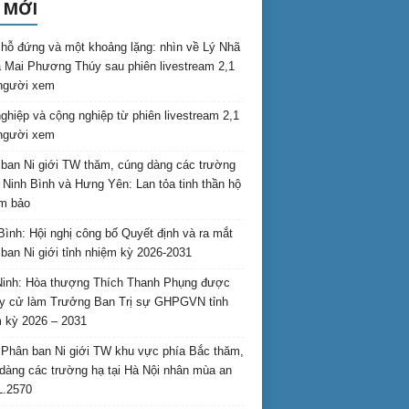
 MỚI
hỗ đứng và một khoảng lặng: nhìn về Lý Nhã
 Mai Phương Thúy sau phiên livestream 2,1
 người xem
nghiệp và cộng nghiệp từ phiên livestream 2,1
 người xem
ban Ni giới TW thăm, cúng dàng các trường
i Ninh Bình và Hưng Yên: Lan tỏa tinh thần hộ
am bảo
Bình: Hội nghị công bố Quyết định và ra mắt
ban Ni giới tỉnh nhiệm kỳ 2026-2031
inh: Hòa thượng Thích Thanh Phụng được
uy cử làm Trưởng Ban Trị sự GHPGVN tỉnh
 kỳ 2026 – 2031
Phân ban Ni giới TW khu vực phía Bắc thăm,
dàng các trường hạ tại Hà Nội nhân mùa an
L.2570