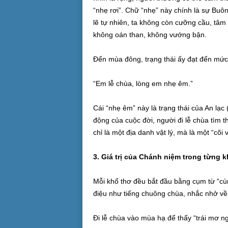
“nhẹ rơi”. Chữ “nhẹ” này chính là sự Buông 
lẽ tự nhiên, ta không còn cưỡng cầu, tâm 
không oán than, không vướng bận.
Đến mùa đông, trạng thái ấy đạt đến mức
“Em lễ chùa, lòng em nhẹ êm.”
Cái “nhẹ êm” này là trạng thái của An lạc
động của cuộc đời, người đi lễ chùa tìm 
chỉ là một địa danh vật lý, mà là một “cõi 
3. Giá trị của Chánh niệm trong từng 
Mỗi khổ thơ đều bắt đầu bằng cụm từ “cùng
điệu như tiếng chuông chùa, nhắc nhở về
Đi lễ chùa vào mùa hạ để thấy “trái mơ ng