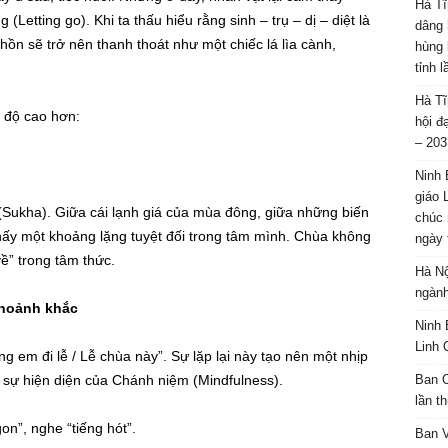
Hà Tĩ
(Letting go). Khi ta thấu hiểu rằng sinh – trụ – dị – diệt là
dâng 
hồn sẽ trở nên thanh thoát như một chiếc lá lìa cành,
hùng 
tỉnh 
Hà Tĩ
 độ cao hơn:
hội đ
– 203
Ninh 
giáo 
 (Sukha). Giữa cái lạnh giá của mùa đông, giữa những biến
chúc 
thấy một khoảng lặng tuyệt đối trong tâm mình. Chùa không
ngày 
về” trong tâm thức.
Hà Nộ
ngành
khoảnh khắc
Ninh 
Linh 
 em đi lễ / Lễ chùa này”. Sự lặp lại này tạo nên một nhịp
 sự hiện diện của Chánh niệm (Mindfulness).
Ban C
lần t
on”, nghe “tiếng hót”.
Ban 