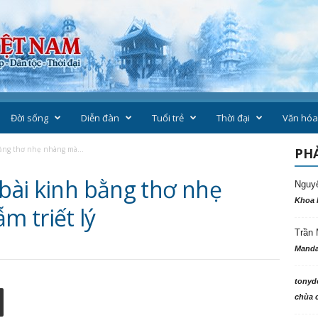
Đời sống
Diễn đàn
Tuổi trẻ
Thời đại
Văn hóa
bằng thơ nhẹ nhàng mà...
PHẢ
 bài kinh bằng thơ nhẹ
Nguy
Khoa 
 triết lý
Trần 
Manda
tonyd
chùa c