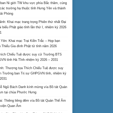
ban Ni giới TW khu vực phía Bắc thăm, cúng
các trường hạ thuộc tỉnh Hưng Yên và thành
ải Phòng
inh: Khai mạc trang trọng Phiên thứ nhất Đại
ại biểu Phật giáo tỉnh lần thứ I, nhiệm kỳ 2026
1
Yên: Khai mạc Trại Kiền Trắc – Họp bạn
 Thiếu Gia đình Phật tử tỉnh năm 2026
hích Chiếu Tuệ được suy cử Trưởng BTS
N tỉnh Hà Tĩnh nhiệm kỳ 2026 – 2031
nh: Thượng tọa Thích Chiếu Tuệ được suy
n Trưởng ban Trị sự GHPGVN tỉnh, nhiệm kỳ
2031
ễ Ngũ Bách Danh kính mừng vía Bồ tát Quán
Âm tại chùa Phước Hưng
ai: Thiêng liêng đêm vía Bồ tát Quán Thế Âm
i viện Quan Âm