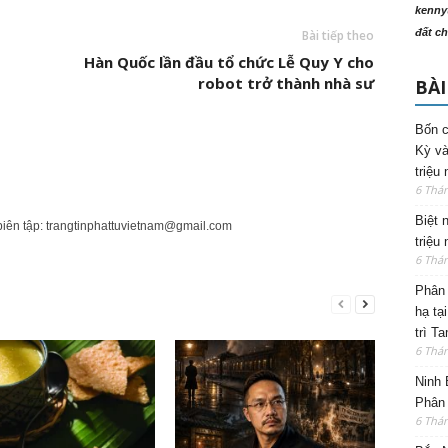
kenny
đất ch
Bài tiếp theo
Hàn Quốc lần đầu tổ chức Lễ Quy Y cho
robot trở thành nhà sư
BÀI
Bốn c
Kỳ và
triệu
6 Thá
Biệt 
biên tập:
trangtinphattuvietnam@gmail.com
triệu
6 Thá
Phân 
hạ tạ
trì T
6 Thá
Ninh 
Phân 
6 Thá