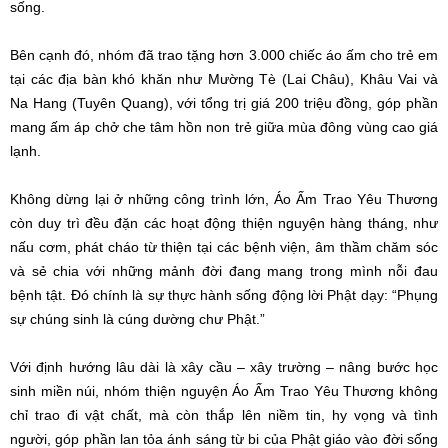
sống.
Bên cạnh đó, nhóm đã trao tặng hơn 3.000 chiếc áo ấm cho trẻ em
tại các địa bàn khó khăn như Mường Tè (Lai Châu), Khâu Vai và
Na Hang (Tuyên Quang), với tổng trị giá 200 triệu đồng, góp phần
mang ấm áp chở che tâm hồn non trẻ giữa mùa đông vùng cao giá
lạnh.
Không dừng lại ở những công trình lớn, Áo Ấm Trao Yêu Thương
còn duy trì đều đặn các hoạt động thiện nguyện hàng tháng, như
nấu cơm, phát cháo từ thiện tại các bệnh viện, âm thầm chăm sóc
và sẻ chia với những mảnh đời đang mang trong mình nỗi đau
bệnh tật. Đó chính là sự thực hành sống động lời Phật dạy: “Phụng
sự chúng sinh là cúng dường chư Phật.”
Với định hướng lâu dài là xây cầu – xây trường – nâng bước học
sinh miền núi, nhóm thiện nguyện Áo Ấm Trao Yêu Thương không
chỉ trao đi vật chất, mà còn thắp lên niềm tin, hy vọng và tình
người, góp phần lan tỏa ánh sáng từ bi của Phật giáo vào đời sống