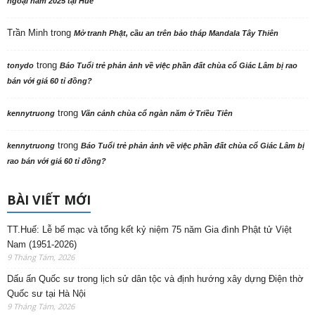
ngoại năm 2025 tại Huế
Trần Minh
trong
Mở tranh Phật, cầu an trên bảo tháp Mandala Tây Thiên
trong
tonydo
Báo Tuổi trẻ phản ảnh về việc phần đất chùa cổ Giác Lâm bị rao
bán với giá 60 tỉ đồng?
trong
kennytruong
Vãn cảnh chùa cổ ngàn năm ở Triều Tiên
trong
kennytruong
Báo Tuổi trẻ phản ảnh về việc phần đất chùa cổ Giác Lâm bị
rao bán với giá 60 tỉ đồng?
BÀI VIẾT MỚI
TT.Huế: Lễ bế mạc và tổng kết kỷ niệm 75 năm Gia đình Phật tử Việt
Nam (1951-2026)
9 Tháng Tám, 2026
Dấu ấn Quốc sư trong lịch sử dân tộc và định hướng xây dựng Điện thờ
Quốc sư tại Hà Nội
9 Tháng Tám, 2026