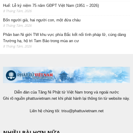
Huế: Lễ kỷ niệm 75 năm GĐPT Việt Nam (1951 – 2026)
8 Tháng Tám, 2026
Bốn người già, hai người con, một đứa cháu
8 Tháng Tám, 2026
Phân ban Ni giới TW khu vực phía Bắc kết nối tình pháp lữ, cúng dàng
Trường hạ, hộ trì Tam Bảo trong mùa an cư
8 Tháng Tám, 2026
Diễn đàn của Tăng Ni Phật tử Việt Nam trong và ngoài nước
Ghi rõ nguồn phattuvietnam.net khi phát hành lại thông tin từ website này.
Liên hệ chúng tôi:
trisu@phattuvietnam.net
NHIỀU BÀI HƠN NỮA