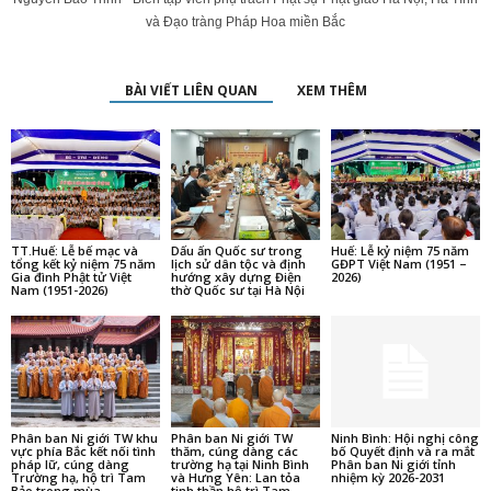
và Đạo tràng Pháp Hoa miền Bắc
BÀI VIẾT LIÊN QUAN
XEM THÊM
TT.Huế: Lễ bế mạc và
Dấu ấn Quốc sư trong
Huế: Lễ kỷ niệm 75 năm
tổng kết kỷ niệm 75 năm
lịch sử dân tộc và định
GĐPT Việt Nam (1951 –
Gia đình Phật tử Việt
hướng xây dựng Điện
2026)
Nam (1951-2026)
thờ Quốc sư tại Hà Nội
Phân ban Ni giới TW khu
Phân ban Ni giới TW
Ninh Bình: Hội nghị công
vực phía Bắc kết nối tình
thăm, cúng dàng các
bố Quyết định và ra mắt
pháp lữ, cúng dàng
trường hạ tại Ninh Bình
Phân ban Ni giới tỉnh
Trường hạ, hộ trì Tam
và Hưng Yên: Lan tỏa
nhiệm kỳ 2026-2031
Bảo trong mùa...
tinh thần hộ trì Tam...