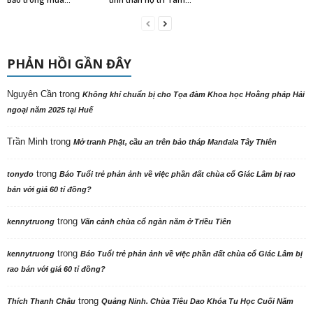
PHẢN HỒI GẦN ĐÂY
Nguyên Cần
trong
Không khí chuẩn bị cho Tọa đàm Khoa học Hoằng pháp Hải
ngoại năm 2025 tại Huế
Trần Minh
trong
Mở tranh Phật, cầu an trên bảo tháp Mandala Tây Thiên
trong
tonydo
Báo Tuổi trẻ phản ảnh về việc phần đất chùa cổ Giác Lâm bị rao
bán với giá 60 tỉ đồng?
trong
kennytruong
Vãn cảnh chùa cổ ngàn năm ở Triều Tiên
trong
kennytruong
Báo Tuổi trẻ phản ảnh về việc phần đất chùa cổ Giác Lâm bị
rao bán với giá 60 tỉ đồng?
trong
Thích Thanh Châu
Quảng Ninh. Chùa Tiêu Dao Khóa Tu Học Cuối Năm