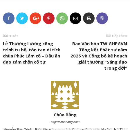
Bài trước
Bài tiếp theo
Lễ Thượng Lương công
Ban Văn hóa TW GHPGVN
trình tu bổ, tôn tạo di tích
Tổng kết Phật sự năm
chùa Phúc Lâm cổ – Dấu ấn
2025 và Công bố kế hoạch
đạo tâm chốn cổ tự
giải thưởng “Sáng đạo
trong đời”
Chùa Bằng
http://chuabang.com
Nguyễn Bảo Trinh - Biên tập viên phụ trách Phật sự Phật giáo Hà Nội, Hà Tĩnh