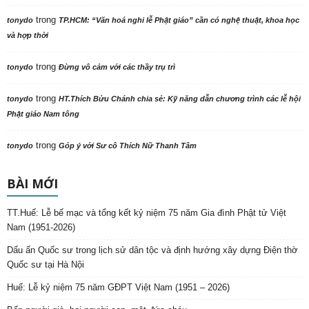
trong
tonydo
TP.HCM: “Văn hoá nghi lễ Phật giáo” cần có nghệ thuật, khoa học
và hợp thời
trong
tonydo
Đừng vô cảm với các thầy trụ trì
trong
tonydo
HT.Thích Bửu Chánh chia sẻ: Kỹ năng dẫn chương trình các lễ hội
Phật giáo Nam tông
trong
tonydo
Góp ý với Sư cô Thích Nữ Thanh Tâm
BÀI MỚI
TT.Huế: Lễ bế mạc và tổng kết kỷ niệm 75 năm Gia đình Phật tử Việt
Nam (1951-2026)
Dấu ấn Quốc sư trong lịch sử dân tộc và định hướng xây dựng Điện thờ
Quốc sư tại Hà Nội
Huế: Lễ kỷ niệm 75 năm GĐPT Việt Nam (1951 – 2026)