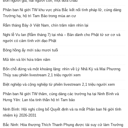
Bốn người già, hai người con, một đứa cháu
Phân ban Ni giới TW khu vực phía Bắc kết nối tình pháp lữ, cúng dàng
Trường hạ, hộ trì Tam Bảo trong mùa an cư
Rằm tháng Bảy ở Việt Nam, chín trăm năm nhìn lại
Nghi lễ Vu lan (Rằm tháng 7) tại nhà – Bản dành cho Phật tử sơ cơ và
người có cảm tình với đạo Phật
Bông hồng ấy mới sáu mươi tuổi
Mũi tên và lời hứa trăm năm
Bốn chỗ đứng và một khoảng lặng: nhìn về Lý Nhã Kỳ và Mai Phương
Thúy sau phiên livestream 2,1 triệu người xem
Biệt nghiệp và cộng nghiệp từ phiên livestream 2,1 triệu người xem
Phân ban Ni giới TW thăm, cúng dàng các trường hạ tại Ninh Bình và
Hưng Yên: Lan tỏa tinh thần hộ trì Tam bảo
Ninh Bình: Hội nghị công bố Quyết định và ra mắt Phân ban Ni giới tỉnh
nhiệm kỳ 2026-2031
Bắc Ninh: Hòa thượng Thích Thanh Phụng được tái suy cử làm Trưởng