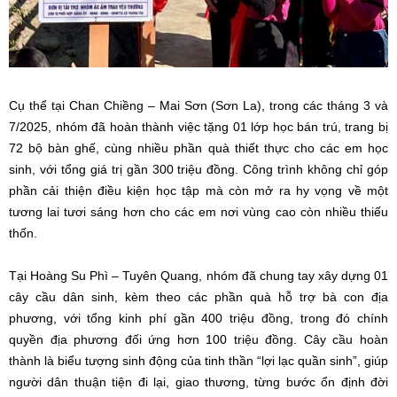
Cụ thể tại Chan Chiềng – Mai Sơn (Sơn La), trong các tháng 3 và
7/2025, nhóm đã hoàn thành việc tặng 01 lớp học bán trú, trang bị
72 bộ bàn ghế, cùng nhiều phần quà thiết thực cho các em học
sinh, với tổng giá trị gần 300 triệu đồng. Công trình không chỉ góp
phần cải thiện điều kiện học tập mà còn mở ra hy vọng về một
tương lai tươi sáng hơn cho các em nơi vùng cao còn nhiều thiếu
thốn.
Tại Hoàng Su Phì – Tuyên Quang, nhóm đã chung tay xây dựng 01
cây cầu dân sinh, kèm theo các phần quà hỗ trợ bà con địa
phương, với tổng kinh phí gần 400 triệu đồng, trong đó chính
quyền địa phương đối ứng hơn 100 triệu đồng. Cây cầu hoàn
thành là biểu tượng sinh động của tinh thần “lợi lạc quần sinh”, giúp
người dân thuận tiện đi lại, giao thương, từng bước ổn định đời