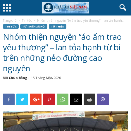
Trang chủ
Tin tức
Nhóm thiện nguyện “áo ấm trao yêu thương” – lan tỏa hạnh...
TIN TỨC
TỪ THIỆN XÃ HỘI
TỪ THIỆN
Nhóm thiện nguyện “áo ấm trao
yêu thương” – lan tỏa hạnh từ bi
trên những nẻo đường cao
nguyên
Bởi
Chùa Bằng
-
15 Tháng Một, 2026