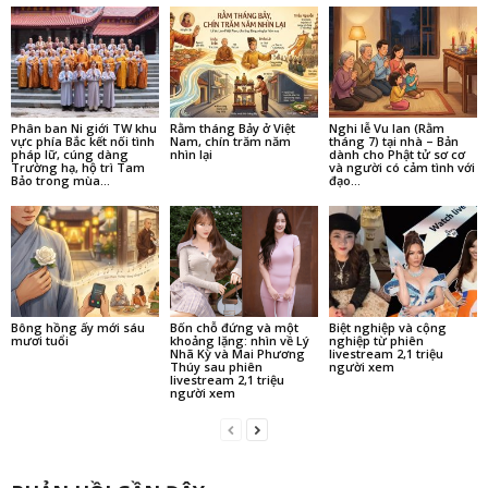
Phân ban Ni giới TW khu
Rằm tháng Bảy ở Việt
Nghi lễ Vu lan (Rằm
vực phía Bắc kết nối tình
Nam, chín trăm năm
tháng 7) tại nhà – Bản
pháp lữ, cúng dàng
nhìn lại
dành cho Phật tử sơ cơ
Trường hạ, hộ trì Tam
và người có cảm tình với
Bảo trong mùa...
đạo...
Bông hồng ấy mới sáu
Bốn chỗ đứng và một
Biệt nghiệp và cộng
mươi tuổi
khoảng lặng: nhìn về Lý
nghiệp từ phiên
Nhã Kỳ và Mai Phương
livestream 2,1 triệu
Thúy sau phiên
người xem
livestream 2,1 triệu
người xem