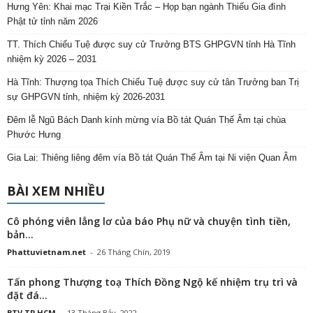
Hưng Yên: Khai mạc Trại Kiền Trắc – Họp bạn ngành Thiếu Gia đình
Phật tử tỉnh năm 2026
TT. Thích Chiếu Tuệ được suy cử Trưởng BTS GHPGVN tỉnh Hà Tĩnh
nhiệm kỳ 2026 – 2031
Hà Tĩnh: Thượng tọa Thích Chiếu Tuệ được suy cử tân Trưởng ban Trị
sự GHPGVN tỉnh, nhiệm kỳ 2026-2031
Đêm lễ Ngũ Bách Danh kính mừng vía Bồ tát Quán Thế Âm tại chùa
Phước Hưng
Gia Lai: Thiêng liêng đêm vía Bồ tát Quán Thế Âm tại Ni viện Quan Âm
BÀI XEM NHIỀU
Cô phóng viên lẳng lơ của báo Phụ nữ và chuyện tình tiền,
bản...
Phattuvietnam.net
-
26 Tháng Chín, 2019
Tấn phong Thượng toạ Thích Đồng Ngộ kế nhiệm trụ trì và
đặt đá...
BTV TP.HCM
-
13 Tháng Bảy, 2022