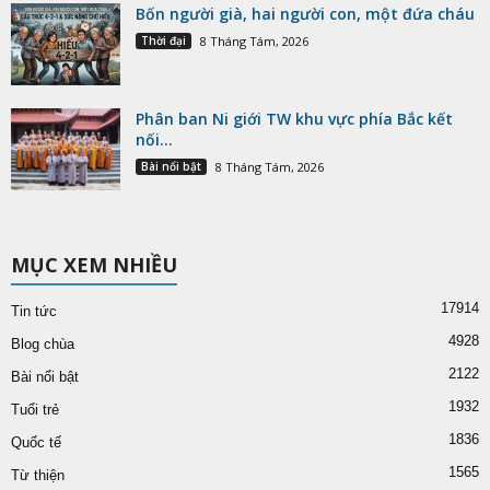
Bốn người già, hai người con, một đứa cháu
Thời đại
8 Tháng Tám, 2026
Phân ban Ni giới TW khu vực phía Bắc kết
nối...
Bài nổi bật
8 Tháng Tám, 2026
MỤC XEM NHIỀU
17914
Tin tức
4928
Blog chùa
2122
Bài nổi bật
1932
Tuổi trẻ
1836
Quốc tế
1565
Từ thiện