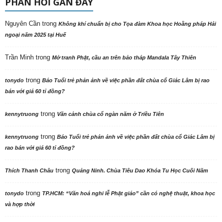
PHẢN HỒI GẦN ĐÂY
Nguyên Cần
trong
Không khí chuẩn bị cho Tọa đàm Khoa học Hoằng pháp Hải
ngoại năm 2025 tại Huế
Trần Minh
trong
Mở tranh Phật, cầu an trên bảo tháp Mandala Tây Thiên
trong
tonydo
Báo Tuổi trẻ phản ảnh về việc phần đất chùa cổ Giác Lâm bị rao
bán với giá 60 tỉ đồng?
trong
kennytruong
Vãn cảnh chùa cổ ngàn năm ở Triều Tiên
trong
kennytruong
Báo Tuổi trẻ phản ảnh về việc phần đất chùa cổ Giác Lâm bị
rao bán với giá 60 tỉ đồng?
trong
Thích Thanh Châu
Quảng Ninh. Chùa Tiêu Dao Khóa Tu Học Cuối Năm
trong
tonydo
TP.HCM: “Văn hoá nghi lễ Phật giáo” cần có nghệ thuật, khoa học
và hợp thời