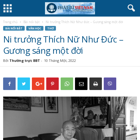
Trang chủ
Bài nổi bật
Ni trưởng Thích Nữ Như Đức – Gương sáng một đời
BÀI NỔI BẬT
VĂN HỌC
THƠ
Ni trưởng Thích Nữ Như Đức –
Gương sáng một đời
Bởi
Thường trực BBT
-
10 Tháng Một, 2022