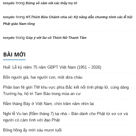
trong
tonydo
Đừng vô cảm với các thầy trụ trì
trong
tonydo
HT.Thích Bửu Chánh chia sẻ: Kỹ năng dẫn chương trình các lễ hội
Phật giáo Nam tông
trong
tonydo
Góp ý với Sư cô Thích Nữ Thanh Tâm
BÀI MỚI
Huế: Lễ kỷ niệm 75 năm GĐPT Việt Nam (1951 – 2026)
Bốn người già, hai người con, một đứa cháu
Phân ban Ni giới TW khu vực phía Bắc kết nối tình pháp lữ, cúng dàng
Trường hạ, hộ trì Tam Bảo trong mùa an cư
Rằm tháng Bảy ở Việt Nam, chín trăm năm nhìn lại
Nghi lễ Vu lan (Rằm tháng 7) tại nhà – Bản dành cho Phật tử sơ cơ và
người có cảm tình với đạo Phật
Bông hồng ấy mới sáu mươi tuổi