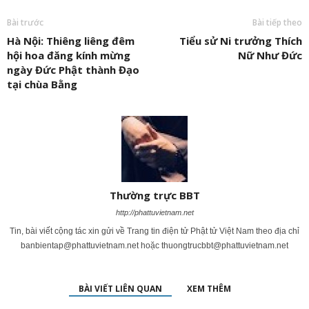
Bài trước
Bài tiếp theo
Hà Nội: Thiêng liêng đêm
Tiểu sử Ni trưởng Thích
hội hoa đăng kính mừng
Nữ Như Đức
ngày Đức Phật thành Đạo
tại chùa Bằng
Thường trực BBT
http://phattuvietnam.net
Tin, bài viết cộng tác xin gửi về Trang tin điện tử Phật tử Việt Nam theo địa chỉ
banbientap@phattuvietnam.net
hoặc
thuongtrucbbt@phattuvietnam.net
BÀI VIẾT LIÊN QUAN
XEM THÊM