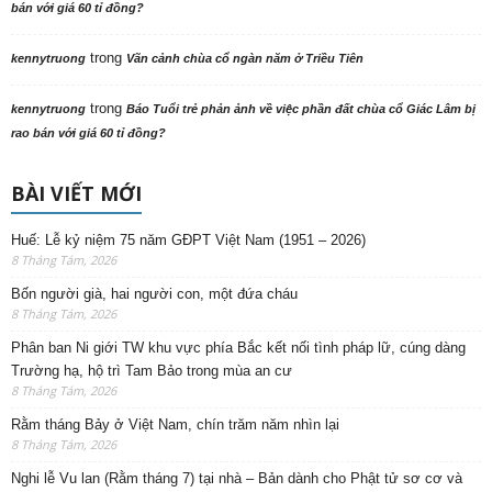
bán với giá 60 tỉ đồng?
trong
kennytruong
Vãn cảnh chùa cổ ngàn năm ở Triều Tiên
trong
kennytruong
Báo Tuổi trẻ phản ảnh về việc phần đất chùa cổ Giác Lâm bị
rao bán với giá 60 tỉ đồng?
BÀI VIẾT MỚI
Huế: Lễ kỷ niệm 75 năm GĐPT Việt Nam (1951 – 2026)
8 Tháng Tám, 2026
Bốn người già, hai người con, một đứa cháu
8 Tháng Tám, 2026
Phân ban Ni giới TW khu vực phía Bắc kết nối tình pháp lữ, cúng dàng
Trường hạ, hộ trì Tam Bảo trong mùa an cư
8 Tháng Tám, 2026
Rằm tháng Bảy ở Việt Nam, chín trăm năm nhìn lại
8 Tháng Tám, 2026
Nghi lễ Vu lan (Rằm tháng 7) tại nhà – Bản dành cho Phật tử sơ cơ và