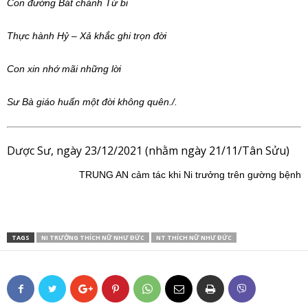
Con đường Bát chánh Từ bi
Thực hành Hỷ – Xả khắc ghi trọn đời
Con xin nhớ mãi những lời
Sư Bà giáo huấn một đời không quên./.
Dược Sư, ngày 23/12/2021 (nhằm ngày 21/11/Tân Sửu)
TRUNG AN cảm tác khi Ni trưởng trên gường bệnh
TAGS
NI TRƯỞNG THÍCH NỮ NHƯ ĐỨC
NT THÍCH NỮ NHƯ ĐỨC