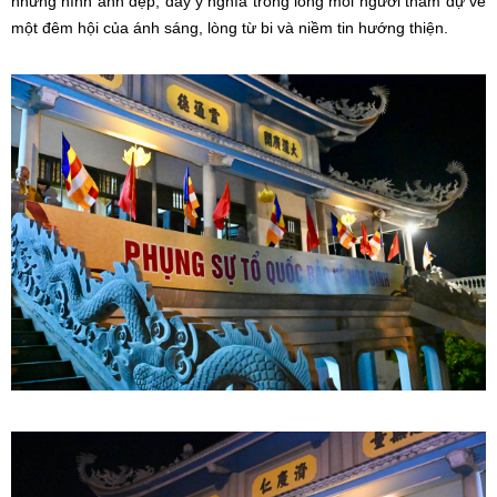
những hình ảnh đẹp, đầy ý nghĩa trong lòng mỗi người tham dự về
một đêm hội của ánh sáng, lòng từ bi và niềm tin hướng thiện.