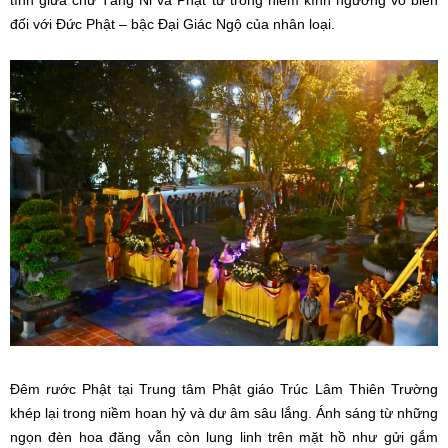
tình giữa chư Tăng Ni và Phật tử trong niềm kính ngưỡng vô biên
đối với Đức Phật – bậc Đại Giác Ngộ của nhân loại.
Đêm rước Phật tại Trung tâm Phật giáo Trúc Lâm Thiên Trường
khép lại trong niềm hoan hỷ và dư âm sâu lắng. Ánh sáng từ những
ngọn đèn hoa đăng vẫn còn lung linh trên mặt hồ như gửi gắm