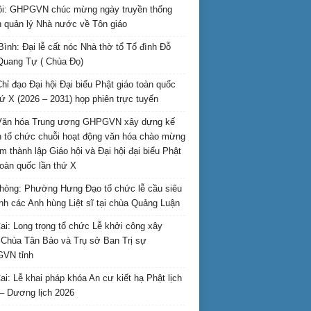
i: GHPGVN chúc mừng ngày truyền thống
 quản lý Nhà nước về Tôn giáo
Bình: Đại lễ cất nóc Nhà thờ tổ Tổ đình Đỗ
Quang Tự ( Chùa Đọ)
hỉ đạo Đại hội Đại biểu Phật giáo toàn quốc
hứ X (2026 – 2031) họp phiên trực tuyến
Văn hóa Trung ương GHPGVN xây dựng kế
 tổ chức chuỗi hoạt động văn hóa chào mừng
m thành lập Giáo hội và Đại hội đại biểu Phật
toàn quốc lần thứ X
hòng: Phường Hưng Đạo tổ chức lễ cầu siêu
inh các Anh hùng Liệt sĩ tại chùa Quảng Luận
ai: Long trọng tổ chức Lễ khởi công xây
Chùa Tân Bảo và Trụ sở Ban Trị sự
VN tỉnh
ai: Lễ khai pháp khóa An cư kiết hạ Phật lịch
– Dương lịch 2026