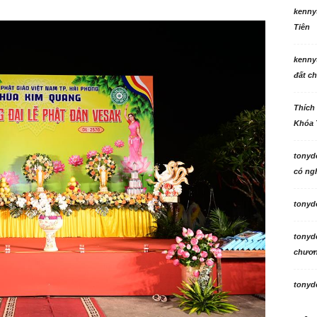
kenny
Tiên
kenny
đất ch
Thích
Khóa 
tonyd
có ngh
tonyd
tonyd
chương
tonyd