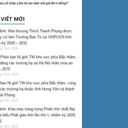
ùa cổ Giác Lâm bị rao bán với giá 60 tỉ đồng?
 VIẾT MỚI
inh: Hòa thượng Thích Thanh Phụng được
uy cử làm Trưởng Ban Trị sự GHPGVN tỉnh
 kỳ 2026 – 2031
ng Tám, 2026
Phân ban Ni giới TW khu vực phía Bắc thăm,
dàng các trường hạ tại Hà Nội nhân mùa an
L.2570
ng Tám, 2026
ban Ni giới TW khu vực phía Bắc thăm, cúng
các trường hạ thuộc tỉnh Hưng Yên và thành
ải Phòng
ng Tám, 2026
inh: Khai mạc trang trọng Phiên thứ nhất Đại
ại biểu Phật giáo tỉnh lần thứ I, nhiệm kỳ 2026
1
ng Tám, 2026