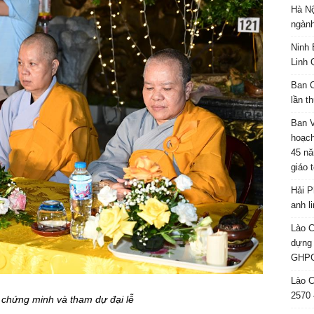
Hà Nộ
ngành
Ninh 
Linh 
Ban C
lần t
Ban 
hoạch
45 nă
giáo 
Hải P
anh l
Lào C
dựng 
GHPG
Lào C
2570 
 chứng minh và tham dự đại lễ