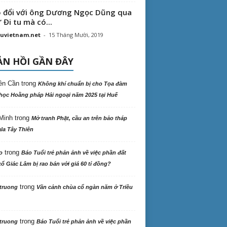
 đổi với ông Dương Ngọc Dũng qua
“ Đi tu mà có...
uvietnam.net
-
15 Tháng Mười, 2019
N HỒI GẦN ĐÂY
ên Cần
trong
Không khí chuẩn bị cho Tọa đàm
học Hoằng pháp Hải ngoại năm 2025 tại Huế
Minh
trong
Mở tranh Phật, cầu an trên bảo tháp
la Tây Thiên
trong
o
Báo Tuổi trẻ phản ảnh về việc phần đất
ổ Giác Lâm bị rao bán với giá 60 tỉ đồng?
trong
truong
Vãn cảnh chùa cổ ngàn năm ở Triều
trong
truong
Báo Tuổi trẻ phản ảnh về việc phần