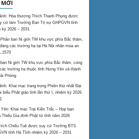
 MỚI
inh: Hòa thượng Thích Thanh Phụng được
uy cử làm Trưởng Ban Trị sự GHPGVN tỉnh
 kỳ 2026 – 2031
Phân ban Ni giới TW khu vực phía Bắc thăm,
dàng các trường hạ tại Hà Nội nhân mùa an
L.2570
ban Ni giới TW khu vực phía Bắc thăm, cúng
các trường hạ thuộc tỉnh Hưng Yên và thành
ải Phòng
inh: Khai mạc trang trọng Phiên thứ nhất Đại
ại biểu Phật giáo tỉnh lần thứ I, nhiệm kỳ 2026
1
Yên: Khai mạc Trại Kiền Trắc – Họp bạn
 Thiếu Gia đình Phật tử tỉnh năm 2026
hích Chiếu Tuệ được suy cử Trưởng BTS
N tỉnh Hà Tĩnh nhiệm kỳ 2026 – 2031