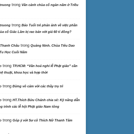
trong
truong
Vãn cảnh chùa cổ ngàn năm ở Triều
trong
truong
Báo Tuổi trẻ phản ảnh về việc phần
ùa cổ Giác Lâm bị rao bán với giá 60 tỉ đồng?
trong
 Thanh Châu
Quảng Ninh. Chùa Tiêu Dao
Tu Học Cuối Năm
trong
o
TP.HCM: “Văn hoá nghi lễ Phật giáo” cần
ệ thuật, khoa học và hợp thời
trong
o
Đừng vô cảm với các thầy trụ trì
trong
o
HT.Thích Bửu Chánh chia sẻ: Kỹ năng dẫn
 trình các lễ hội Phật giáo Nam tông
trong
o
Góp ý với Sư cô Thích Nữ Thanh Tâm