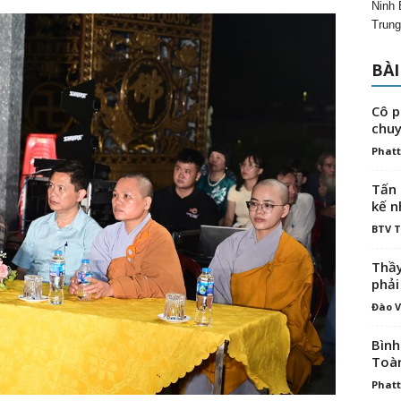
Ninh 
Trung
BÀI
Cô p
chuy
Phatt
Tấn 
kế n
BTV 
Thầy
phải
Đào V
Bình
Toà
Phatt