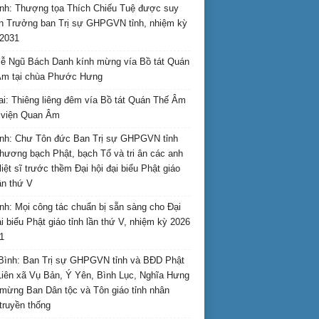
nh: Thượng tọa Thích Chiếu Tuệ được suy
n Trưởng ban Trị sự GHPGVN tỉnh, nhiệm kỳ
2031
ễ Ngũ Bách Danh kính mừng vía Bồ tát Quán
Âm tại chùa Phước Hưng
ai: Thiêng liêng đêm vía Bồ tát Quán Thế Âm
i viện Quan Âm
nh: Chư Tôn đức Ban Trị sự GHPGVN tỉnh
hương bạch Phật, bạch Tổ và tri ân các anh
liệt sĩ trước thềm Đại hội đại biểu Phật giáo
lần thứ V
nh: Mọi công tác chuẩn bị sẵn sàng cho Đại
ại biểu Phật giáo tỉnh lần thứ V, nhiệm kỳ 2026
1
Bình: Ban Trị sự GHPGVN tỉnh và BĐD Phật
Liên xã Vụ Bản, Ý Yên, Bình Lục, Nghĩa Hưng
mừng Ban Dân tộc và Tôn giáo tỉnh nhân
truyền thống