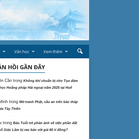
Văn học
Xem thêm
N HỒI GẦN ĐÂY
ên Cần
trong
Không khí chuẩn bị cho Tọa đàm
học Hoằng pháp Hải ngoại năm 2025 tại Huế
Minh
trong
Mở tranh Phật, cầu an trên bảo tháp
la Tây Thiên
trong
o
Báo Tuổi trẻ phản ảnh về việc phần đất
ổ Giác Lâm bị rao bán với giá 60 tỉ đồng?