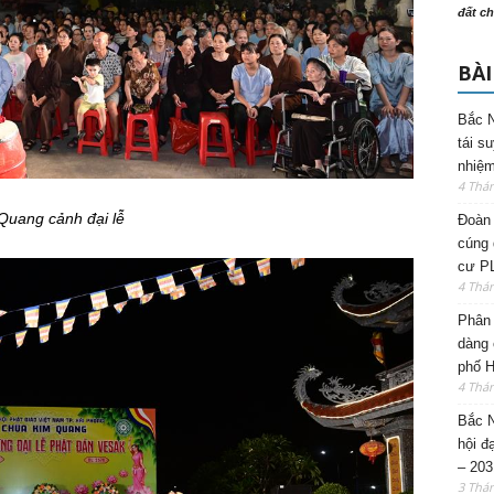
đất ch
BÀI
Bắc N
tái s
nhiệm
4 Thá
Quang cảnh đại lễ
Đoàn 
cúng 
cư P
4 Thá
Phân 
dàng 
phố H
4 Thá
Bắc N
hội đ
– 203
3 Thá