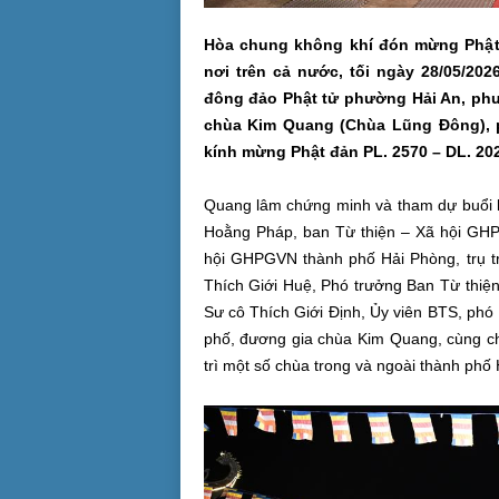
Hòa chung không khí đón mừng Phật 
nơi trên cả nước, tối ngày 28/05/20
đông đảo Phật tử phường Hải An, ph
chùa Kim Quang (Chùa Lũng Đông), p
kính mừng Phật đản PL. 2570 – DL. 20
Quang lâm chứng minh và tham dự buổi l
Hoằng Pháp, ban Từ thiện – Xã hội GHP
hội GHPGVN thành phố Hải Phòng, trụ tr
Thích Giới Huệ, Phó trưởng Ban Từ thiệ
Sư cô Thích Giới Định, Ủy viên BTS, ph
phố, đương gia chùa Kim Quang, cùng ch
trì một số chùa trong và ngoài thành phố