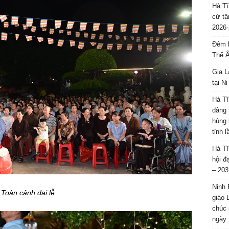
Hà Tĩ
cử tâ
2026-
Đêm l
Thế 
Gia L
tại N
Hà Tĩ
dâng 
hùng 
tỉnh 
Hà Tĩ
hội đ
– 203
Ninh 
Toàn cảnh đại lễ
giáo 
chúc 
ngày 