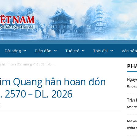
Đời sống
Diễn đàn
Tuổi trẻ
Thời đại
Văn hóa
 hân hoan đón mừng Phật đản PL....
PHẢ
Kim Quang hân hoan đón
Nguy
Khoa 
 2570 – DL. 2026
Trần 
6
Manda
tonyd
chùa c