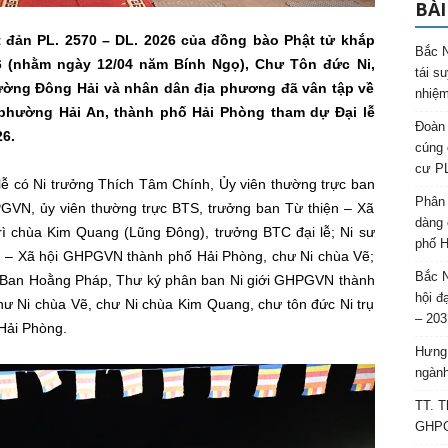
BÀI
đản PL. 2570 – DL. 2026 của đồng bào Phật tử khắp
Bắc N
26 (nhằm ngày 12/04 năm Bính Ngọ), Chư Tôn đức Ni,
tái s
ường Đông Hải và nhân dân địa phương đã vân tập về
nhiệm
hường Hải An, thành phố Hải Phòng tham dự Đại lễ
Đoàn 
26.
cúng 
cư P
ễ có Ni trưởng Thích Tâm Chính, Ủy viên thường trực ban
Phân 
GVN, ủy viên thường trực BTS, trưởng ban Từ thiện – Xã
dàng 
ì chùa Kim Quang (Lũng Đông), trưởng BTC đại lễ; Ni sư
phố H
n – Xã hội GHPGVN thành phố Hải Phòng, chư Ni chùa Vẽ;
Bắc N
ó Ban Hoằng Pháp, Thư ký phân ban Ni giới GHPGVN thành
hội đ
ư Ni chùa Vẽ, chư Ni chùa Kim Quang, chư tôn đức Ni trụ
– 203
 Hải Phòng.
Hưng 
ngành
TT. T
GHPGV