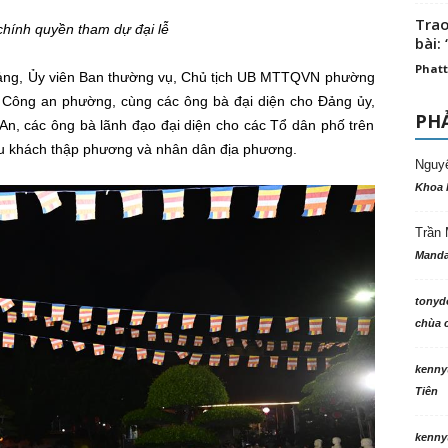
Trao
chính quyền tham dự đại lễ
bài: 
Phatt
ảng, Ủy viên Ban thường vụ, Chủ tịch UB MTTQVN phường
 Công an phường, cùng các ông bà đại diện cho Đảng ủy,
PHẢ
 các ông bà lãnh đạo đại diện cho các Tổ dân phố trên
du khách thập phương và nhân dân địa phương.
Nguy
Khoa 
Trần 
Manda
tonyd
chùa c
kenny
Tiên
kenny