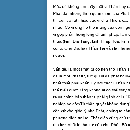
Mặc dù không tìm thấy một vị Thần hay d
Phật đà, nhưng theo quan điểm của Phật g
thì còn có rất nhiều các vị chư Thiên, các
nhau. Có vị ủng hộ thọ mạng của con ngườ
vị góp phần hưng long Chánh pháp, làm c
thừa (kinh Địa Tạng, kinh Pháp Hoa, kin
cùng, Ông Địa hay Thần Tài vẫn là những 
người.
Vấn đề, là một Phật tử có nên thờ Thần T
đã là một Phật tử, tức quí vị đã phát nguy
nhất thiết phải khẩn lụy nơi các vị Thần n
thể hiểu được rằng không ai có thể thay 
ra và chính bản thân ta phải gánh chịu. 
nghiệp ác độc/Tử thần quyết không dung”
căn cứ vào giáo lý nhà Phật, chúng ta cần
phương diện tự lực, Phật giáo cũng chủ 
tha lực, nhất là tha lực của chư Phật, Bồ 