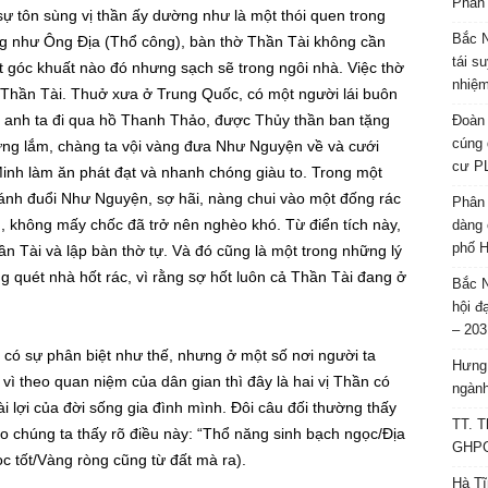
Phân 
ự tôn sùng vị thần ấy dường như là một thói quen trong
Bắc N
ng như Ông Địa (Thổ công), bàn thờ Thần Tài không cần
tái s
ột góc khuất nào đó nhưng sạch sẽ trong ngôi nhà. Việc thờ
nhiệm
ủa Thần Tài. Thuở xưa ở Trung Quốc, có một người lái buôn
 anh ta đi qua hồ Thanh Thảo, được Thủy thần ban tặng
Đoàn 
cúng 
ừng lắm, chàng ta vội vàng đưa Như Nguyện về và cưới
cư P
inh làm ăn phát đạt và nhanh chóng giàu to. Trong một
đánh đuổi Như Nguyện, sợ hãi, nàng chui vào một đống rác
Phân 
n, không mấy chốc đã trở nên nghèo khó. Từ điển tích này,
dàng 
phố H
 Tài và lập bàn thờ tự. Và đó cũng là một trong những lý
g quét nhà hốt rác, vì rằng sợ hốt luôn cả Thần Tài đang ở
Bắc N
hội đ
– 203
có sự phân biệt như thế, nhưng ở một số nơi người ta
Hưng 
vì theo quan niệm của dân gian thì đây là hai vị Thần có
ngành
ài lợi của đời sống gia đình mình. Đôi câu đối thường thấy
TT. T
 chúng ta thấy rõ điều này: “Thổ năng sinh bạch ngọc/Địa
GHPGV
c tốt/Vàng ròng cũng từ đất mà ra).
Hà Tĩ