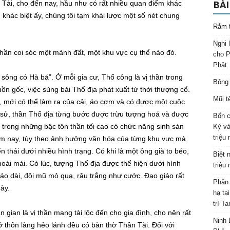
BÀI
ài, cho đến nay, hầu như có rất nhiều quan điểm khác
khác biệt ấy, chúng tôi tạm khái lược một số nét chung
Rằm t
Nghi 
Thần coi sóc một mảnh đất, một khu vực cụ thể nào đó.
cho P
Phật
sông có Hà bá”. Ở mỗi gia cư, Thổ công là vị thần trong
Bông 
uồn gốc, việc sùng bái Thổ địa phát xuất từ thời thượng cổ.
Mũi t
p, mới có thể làm ra của cải, áo cơm và có được một cuộc
 sử, thần Thổ địa từng bước được trừu tượng hoá và được
Bốn c
ột trong những bậc tôn thần tối cao có chức năng sinh sản
Kỳ và
triệu
m nay, tùy theo ảnh hưởng văn hóa của từng khu vực mà
thái dưới nhiều hình trạng. Có khi là một ông già to béo,
Biệt 
hoải mái. Có lúc, tượng Thổ địa được thể hiện dưới hình
triệu
 áo dài, đội mũ mỏ quạ, râu trắng như cước. Đạo giáo rất
Phân 
ày.
hạ tạ
trì T
gian là vị thần mang tài lộc đến cho gia đình, cho nên rất
Ninh 
ở thôn làng hẻo lánh đều có bàn thờ Thần Tài. Đối với