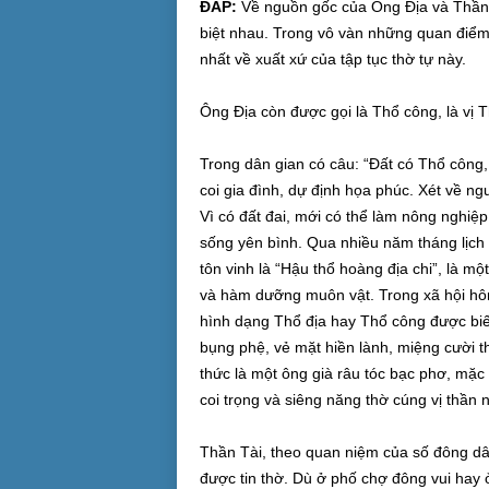
ĐÁP:
Về nguồn gốc của Ông Địa và Thần T
biệt nhau. Trong vô vàn những quan điểm 
nhất về xuất xứ của tập tục thờ tự này.
Ông Địa còn được gọi là Thổ công, là vị 
Trong dân gian có câu: “Đất có Thổ công, 
coi gia đình, dự định họa phúc. Xét về ng
Vì có đất đai, mới có thể làm nông nghiệ
sống yên bình. Qua nhiều năm tháng lịch
tôn vinh là “Hậu thổ hoàng địa chi”, là m
và hàm dưỡng muôn vật. Trong xã hội hô
hình dạng Thổ địa hay Thổ công được biến 
bụng phệ, vẻ mặt hiền lành, miệng cười t
thức là một ông già râu tóc bạc phơ, mặc
coi trọng và siêng năng thờ cúng vị thần n
Thần Tài, theo quan niệm của số đông dân 
được tin thờ. Dù ở phố chợ đông vui hay 