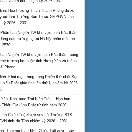
ban Ni giới tỉnh nhiệm kỳ 2026-2031
inh: Hòa thượng Thích Thanh Phụng được
uy cử làm Trưởng Ban Trị sự GHPGVN tỉnh
 kỳ 2026 – 2031
Phân ban Ni giới TW khu vực phía Bắc thăm,
dàng các trường hạ tại Hà Nội nhân mùa an
L.2570
ban Ni giới TW khu vực phía Bắc thăm, cúng
các trường hạ thuộc tỉnh Hưng Yên và thành
ải Phòng
inh: Khai mạc trang trọng Phiên thứ nhất Đại
ại biểu Phật giáo tỉnh lần thứ I, nhiệm kỳ 2026
1
Yên: Khai mạc Trại Kiền Trắc – Họp bạn
 Thiếu Gia đình Phật tử tỉnh năm 2026
hích Chiếu Tuệ được suy cử Trưởng BTS
N tỉnh Hà Tĩnh nhiệm kỳ 2026 – 2031
nh: Thượng tọa Thích Chiếu Tuệ được suy