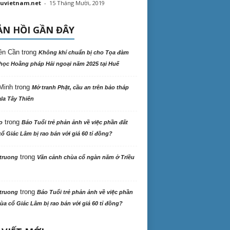
uvietnam.net
-
15 Tháng Mười, 2019
N HỒI GẦN ĐÂY
ên Cần
trong
Không khí chuẩn bị cho Tọa đàm
học Hoằng pháp Hải ngoại năm 2025 tại Huế
Minh
trong
Mở tranh Phật, cầu an trên bảo tháp
la Tây Thiên
trong
o
Báo Tuổi trẻ phản ảnh về việc phần đất
ổ Giác Lâm bị rao bán với giá 60 tỉ đồng?
trong
truong
Vãn cảnh chùa cổ ngàn năm ở Triều
trong
truong
Báo Tuổi trẻ phản ảnh về việc phần
ùa cổ Giác Lâm bị rao bán với giá 60 tỉ đồng?