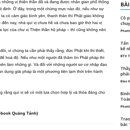
à những vị thiện thần đã và đang được nhân gian phổ thông
BÀI
t định. Ở đây, trong một chừng mực nào đó, nếu như sự
 ta có cảm giác bình yên, thanh thản thì Phật giáo không
Cô p
đến nay, nhà quí vị chưa hề và chưa bao giờ thờ hai vị
chuy
ai lực của chư vị Thiện thần hộ pháp – thì cũng không nên
Phatt
Tấn 
kế n
ôi, vì chúng ta cần phải thấy rằng, đức Phật khi thi thiết,
BTV 
 để hoá độ. Nếu như một người đã thâm tín Phật pháp thì
t nên làm những gì. Và đối với những người sơ cơ nhập đạo
Thầy
vận dụng giải pháp là một phương tiện tạm thời trên hành
phải
Đào V
g rằng quí vị sẽ có một lựa chọn hợp lý và thỏa đáng cho
Bình
Toà
Phatt
ebook
Quảng Tánh)
Trao
bài: 