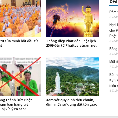
BÀI
Rằm t
8 Thá
Nghi 
cho P
Phật
tu của mình bắt đầu từ
Thông điệp Phật đản Phật lịch
8 Thá
ật
2569 đến từ Phattuvietnam.net
Bông 
8 Thá
Mũi t
7 Thá
Bốn c
Kỳ và
triệu
6 Thá
ang thành Đức Phật
Xem xét quy định tiêu chuẩn,
ream bán hàng trên
định mức sử dụng đất tôn giáo
 bị xử lý ra sao?