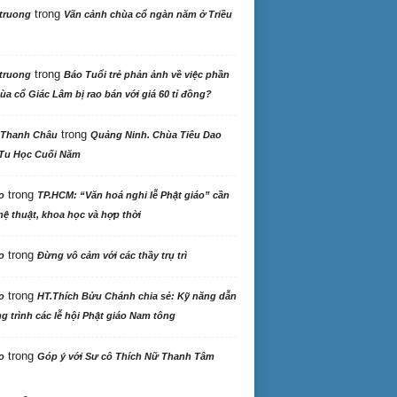
trong
truong
Vãn cảnh chùa cổ ngàn năm ở Triều
trong
truong
Báo Tuổi trẻ phản ảnh về việc phần
ùa cổ Giác Lâm bị rao bán với giá 60 tỉ đồng?
trong
 Thanh Châu
Quảng Ninh. Chùa Tiêu Dao
Tu Học Cuối Năm
trong
o
TP.HCM: “Văn hoá nghi lễ Phật giáo” cần
ệ thuật, khoa học và hợp thời
trong
o
Đừng vô cảm với các thầy trụ trì
trong
o
HT.Thích Bửu Chánh chia sẻ: Kỹ năng dẫn
 trình các lễ hội Phật giáo Nam tông
trong
o
Góp ý với Sư cô Thích Nữ Thanh Tâm