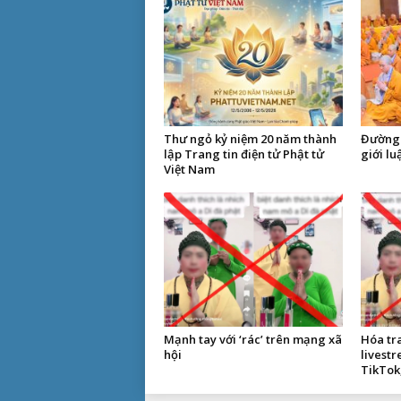
Thư ngỏ kỷ niệm 20 năm thành
Đường 
lập Trang tin điện tử Phật tử
giới lu
Việt Nam
Mạnh tay với ‘rác’ trên mạng xã
Hóa tr
hội
livest
TikTok,