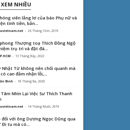
 XEM NHIỀU
hóng viên lẳng lơ của báo Phụ nữ và
ện tình tiền, bản...
uvietnam.net
-
26 Tháng Chín, 2019
phong Thượng toạ Thích Đồng Ngộ
hiệm trụ trì và đặt đá...
TP.HCM
-
13 Tháng Bảy, 2022
 Nhật Từ không nên chối quanh mà
 có can đảm nhận lỗi,...
ăn Bình
-
18 Tháng Ba, 2020
 Tâm Nhìn Lại Việc Sư Thích Thanh
n
uvietnam.net
-
14 Tháng Mười, 2019
 đổi với ông Dương Ngọc Dũng qua
“ Đi tu mà có...