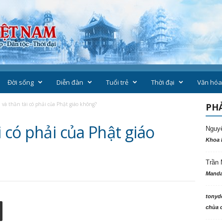
Đời sống
Diễn đàn
Tuổi trẻ
Thời đại
Văn hóa
 và thần tài có phải của Phật giáo không?
PHẢ
i có phải của Phật giáo
Nguy
Khoa 
Trần 
Manda
tonyd
chùa c