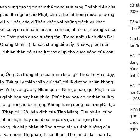
cử tâ
anh xưng tượng tự như thế trong tam tạng Thánh điển của
2026-
iáo, thì ngoài chư Phật, chư vị Bồ tát trong mười phương
 vị La – sát, các vị Thần khác với những trách vụ khác
Đêm l
Thế 
i, có vị chăm nom tài sản, con cái, nhà cửa, đường sá, có
ho Phật pháp được trường tồn. Trong nhiều kinh điển Đại
Gia L
h Quang Minh…) đã xác chứng điều ấy. Như vậy, xét đến
tại N
vị thiện thần có năng lực trợ giúp cho cuộc sống của con
Hà Tĩ
dâng 
hùng 
ài, Ông Địa trong nhà của mình không? Theo lời Phật dạy,
tỉnh 
ện “Bất qui y thiên thần quỉ vật”, thì lẽ đương nhiên không
Hà Tĩ
ày. Vì lẽ, với giáo lý Nhân quả – Nghiệp báo, quí Phật tử có
hội đ
ta gánh hoạ hay ban phúc. Phúc hay hoạ do tự thân ta làm
– 203
“Không trời cao biển rộng/Không hang động núi rừng/Đã tạo
Ninh 
 (Pháp cú 128, bản dịch của Tịnh Minh). Tuy nhiên, cũng
giáo 
 phải nhận thấy một điều, ngoài việc chú trọng trên
chúc 
trương và chấp nhận những tương tác và ảnh hưởng của
ngày 
tát và những Hộ pháp, Thiện thần. Thế thì, dù là Thần Tài