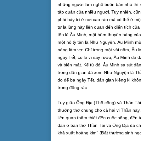
những người làm nghề buôn bán nhỏ thì s
tập quán của nhiều người. Tuy nhiên, cũ
phải bày trí ở nơi cao ráo mà có thể ở m
tự lạ lùng này liên quan đến điển tích c
tên là Âu Minh, một hôm thuyền hàng của
một nô tỳ tên là Như Nguyện. Âu Minh m
nàng làm vợ. Chỉ trong một vài năm, Âu M
ngày Tết, có lẽ vì say rượu, Âu Minh đã 
và biến mất. Kể từ đó, Âu Minh sa sút dầ
trong dân gian đã xem Như Nguyện là Thần
do để ba ngày Tết, dân gian kiêng kị khôn
trong đống rác.
Tuy giữa Ông Địa (Thổ công) và Thần Tài 
thường thờ chung cho cả hai vị Thần này, 
liên quan thâm thiết đến cuộc sống, đến t
dán ở bàn thờ Thần Tài và Ông Địa đã cho
khả xuất hoàng kim” (Đất thường sinh ngọ