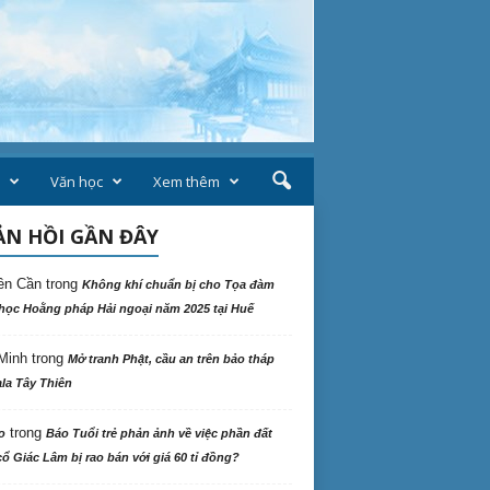
Văn học
Xem thêm
N HỒI GẦN ĐÂY
ên Cần
trong
Không khí chuẩn bị cho Tọa đàm
học Hoằng pháp Hải ngoại năm 2025 tại Huế
Minh
trong
Mở tranh Phật, cầu an trên bảo tháp
la Tây Thiên
trong
o
Báo Tuổi trẻ phản ảnh về việc phần đất
ổ Giác Lâm bị rao bán với giá 60 tỉ đồng?