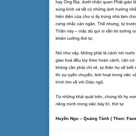
hay Ông Địa, dưới nhãn quan Phật giáo l
sùng kính và tất có những ảnh hưởng nhấ
hiện diện của chư vị ấy trong nhà làm cho
cứng nhắc cản ngăn. Thế nhưng, từ trước 
Thần này – mặc dù quí vị vẫn tin tưởng o
khiên cưỡng thờ tự.
Nói như vậy, không phải là cách nói nước đ
giáo hoá đều tùy theo hoàn cảnh, căn cơ
không cần phải chỉ vẽ, tự thân họ sẽ biế
thì sự uyển chuyển, linh hoạt trong việc 
trình tìm về với Giác ngộ.
Từ những khái quát trên, chúng tôi hy vọn
riêng mình trong việc bày trí, thờ tự.
Huyền Ngu – Quảng Tánh (
Theo: Fac