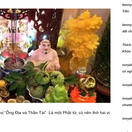
kenny
Tiên
kenny
đất ch
Thích
Khóa 
tonyd
có ngh
tonyd
tonyd
chương
vị “Ông Địa và Thần Tài”. Là một Phật tử, có nên thờ hai vị
tonyd