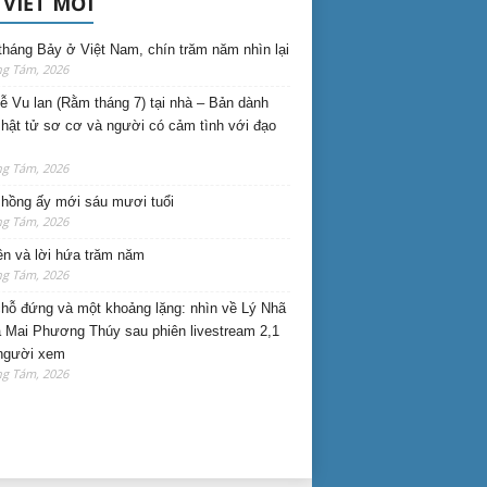
 VIẾT MỚI
háng Bảy ở Việt Nam, chín trăm năm nhìn lại
ng Tám, 2026
lễ Vu lan (Rằm tháng 7) tại nhà – Bản dành
hật tử sơ cơ và người có cảm tình với đạo
ng Tám, 2026
hồng ấy mới sáu mươi tuổi
ng Tám, 2026
ên và lời hứa trăm năm
ng Tám, 2026
hỗ đứng và một khoảng lặng: nhìn về Lý Nhã
 Mai Phương Thúy sau phiên livestream 2,1
 người xem
ng Tám, 2026