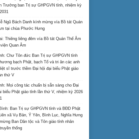
n Trưởng ban Trị sự GHPGVN tỉnh, nhiệm kỳ
2031
ễ Ngũ Bách Danh kính mừng vía Bồ tát Quán
Âm tại chùa Phước Hưng
ai: Thiêng liêng đêm vía Bồ tát Quán Thế Âm
i viện Quan Âm
nh: Chư Tôn đức Ban Trị sự GHPGVN tỉnh
hương bạch Phật, bạch Tổ và tri ân các anh
liệt sĩ trước thềm Đại hội đại biểu Phật giáo
lần thứ V
nh: Mọi công tác chuẩn bị sẵn sàng cho Đại
ại biểu Phật giáo tỉnh lần thứ V, nhiệm kỳ 2026
1
Bình: Ban Trị sự GHPGVN tỉnh và BĐD Phật
Liên xã Vụ Bản, Ý Yên, Bình Lục, Nghĩa Hưng
mừng Ban Dân tộc và Tôn giáo tỉnh nhân
truyền thống