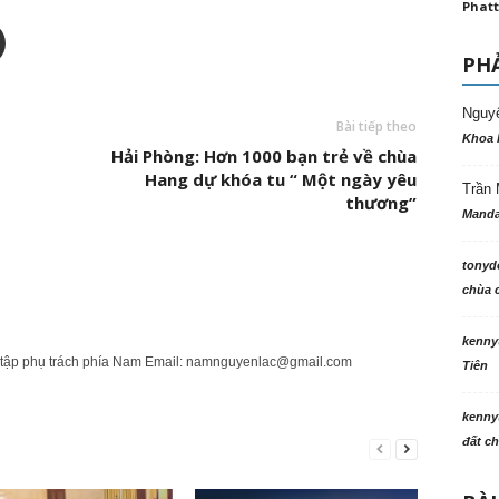
Phatt
PHẢ
Nguy
Bài tiếp theo
Khoa 
Hải Phòng: Hơn 1000 bạn trẻ về chùa
Hang dự khóa tu “ Một ngày yêu
Trần 
thương”
Manda
tonyd
chùa c
kenny
tập phụ trách phía Nam Email:
namnguyenlac@gmail.com
Tiên
kenny
đất ch