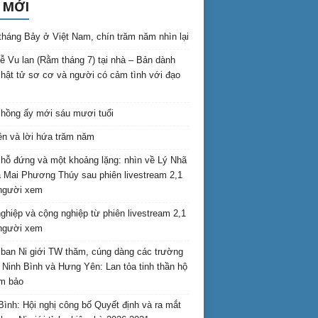
 MỚI
háng Bảy ở Việt Nam, chín trăm năm nhìn lại
lễ Vu lan (Rằm tháng 7) tại nhà – Bản dành
hật tử sơ cơ và người có cảm tình với đạo
hồng ấy mới sáu mươi tuổi
ên và lời hứa trăm năm
hỗ đứng và một khoảng lặng: nhìn về Lý Nhã
 Mai Phương Thúy sau phiên livestream 2,1
 người xem
nghiệp và cộng nghiệp từ phiên livestream 2,1
 người xem
ban Ni giới TW thăm, cúng dàng các trường
i Ninh Bình và Hưng Yên: Lan tỏa tinh thần hộ
am bảo
Bình: Hội nghị công bố Quyết định và ra mắt