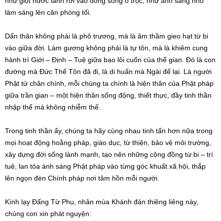
như giọt nước lành rơi vào dòng sông ô trọc, như ánh sáng nhỏ
làm sáng lên căn phòng tối.
Dấn thân không phải là phô trương, mà là âm thầm gieo hạt từ bi
vào giữa đời. Làm gương không phải là tự tôn, mà là khiêm cung
hành trì Giới – Định – Tuệ giữa bao lôi cuốn của thế gian. Đó là con
đường mà Đức Thế Tôn đã đi, là di huấn mà Ngài để lại. Là người
Phật tử chân chính, mỗi chúng ta chính là hiện thân của Phật pháp
giữa trần gian – một hiện thân sống động, thiết thực, đầy tinh thần
nhập thế mà không nhiễm thế.
Trong tinh thần ấy, chúng ta hãy cùng nhau tinh tấn hơn nữa trong
mọi hoạt động hoằng pháp, giáo dục, từ thiện, bảo vệ môi trường,
xây dựng đời sống lành mạnh, tạo nên những cộng đồng từ bi – trí
tuệ, lan tỏa ánh sáng Phật pháp vào từng góc khuất xã hội, thắp
lên ngọn đèn Chính pháp nơi tâm hồn mỗi người.
Kính lạy Đấng Từ Phụ, nhân mùa Khánh đản thiêng liêng này,
chúng con xin phát nguyện: