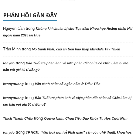
PHẢN HỒI GẦN ĐÂY
Nguyên Cần
trong
Không khí chuẩn bị cho Tọa đàm Khoa học Hoằng pháp Hải
ngoại năm 2025 tại Huế
Trần Minh
trong
Mở tranh Phật, cầu an trên bảo tháp Mandala Tây Thiên
trong
tonydo
Báo Tuổi trẻ phản ảnh về việc phần đất chùa cổ Giác Lâm bị rao
bán với giá 60 tỉ đồng?
trong
kennytruong
Vãn cảnh chùa cổ ngàn năm ở Triều Tiên
trong
kennytruong
Báo Tuổi trẻ phản ảnh về việc phần đất chùa cổ Giác Lâm bị
rao bán với giá 60 tỉ đồng?
trong
Thích Thanh Châu
Quảng Ninh. Chùa Tiêu Dao Khóa Tu Học Cuối Năm
trong
tonydo
TP.HCM: “Văn hoá nghi lễ Phật giáo” cần có nghệ thuật, khoa học