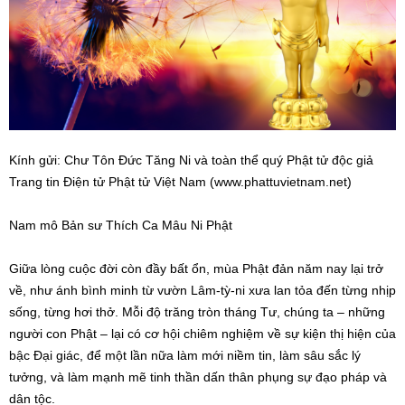
Kính gửi: Chư Tôn Đức Tăng Ni và toàn thể quý Phật tử độc giả
Trang tin Điện tử Phật tử Việt Nam (www.phattuvietnam.net)
Nam mô Bản sư Thích Ca Mâu Ni Phật
Giữa lòng cuộc đời còn đầy bất ổn, mùa Phật đản năm nay lại trở
về, như ánh bình minh từ vườn Lâm-tỳ-ni xưa lan tỏa đến từng nhịp
sống, từng hơi thở. Mỗi độ trăng tròn tháng Tư, chúng ta – những
người con Phật – lại có cơ hội chiêm nghiệm về sự kiện thị hiện của
bậc Đại giác, để một lần nữa làm mới niềm tin, làm sâu sắc lý
tưởng, và làm mạnh mẽ tinh thần dấn thân phụng sự đạo pháp và
dân tộc.