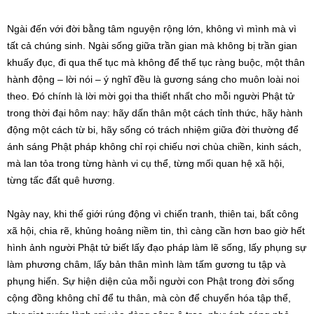
Ngài đến với đời bằng tâm nguyện rộng lớn, không vì mình mà vì
tất cả chúng sinh. Ngài sống giữa trần gian mà không bị trần gian
khuấy đục, đi qua thế tục mà không để thế tục ràng buộc, một thân
hành động – lời nói – ý nghĩ đều là gương sáng cho muôn loài noi
theo. Đó chính là lời mời gọi tha thiết nhất cho mỗi người Phật tử
trong thời đại hôm nay: hãy dấn thân một cách tỉnh thức, hãy hành
động một cách từ bi, hãy sống có trách nhiệm giữa đời thường để
ánh sáng Phật pháp không chỉ rọi chiếu nơi chùa chiền, kinh sách,
mà lan tỏa trong từng hành vi cụ thể, từng mối quan hệ xã hội,
từng tấc đất quê hương.
Ngày nay, khi thế giới rúng động vì chiến tranh, thiên tai, bất công
xã hội, chia rẽ, khủng hoảng niềm tin, thì càng cần hơn bao giờ hết
hình ảnh người Phật tử biết lấy đạo pháp làm lẽ sống, lấy phụng sự
làm phương châm, lấy bản thân mình làm tấm gương tu tập và
phụng hiến. Sự hiện diện của mỗi người con Phật trong đời sống
cộng đồng không chỉ để tu thân, mà còn để chuyển hóa tập thể,