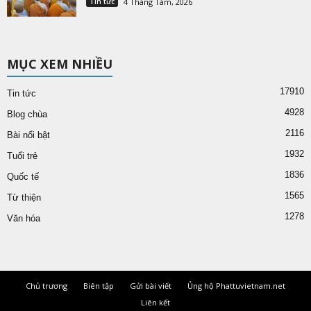
Tin tức
4 Tháng Tám, 2026
MỤC XEM NHIỀU
17910
Tin tức
4928
Blog chùa
2116
Bài nổi bật
1932
Tuổi trẻ
1836
Quốc tế
1565
Từ thiện
1278
Văn hóa
Chủ trương
Biên tập
Gửi bài viết
Ủng hộ Phattuvietnam.net
Liên kết