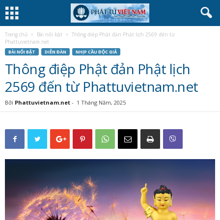
Trang chủ
Bài nổi bật
Thông điệp Phật đản Phật lịch 2569 đến từ
Phattuvietnam.net
BÀI NỔI BẬT
DIỄN ĐÀN
NHỊP CẦU ĐỘC GIẢ
Thông điệp Phật đản Phật lịch
2569 đến từ Phattuvietnam.net
Bởi
Phattuvietnam.net
-
1 Tháng Năm, 2025