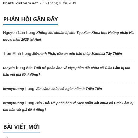
Phattuvietnam.net
-
15 Tháng Mười, 2019
PHẢN HỒI GẦN ĐÂY
Nguyên Cần
trong
Không khí chuẩn bị cho Tọa đàm Khoa học Hoằng pháp Hải
ngoại năm 2025 tại Huế
Trần Minh
trong
Mở tranh Phật, cầu an trên bảo tháp Mandala Tây Thiên
trong
tonydo
Báo Tuổi trẻ phản ảnh về việc phần đất chùa cổ Giác Lâm bị rao
bán với giá 60 tỉ đồng?
trong
kennytruong
Vãn cảnh chùa cổ ngàn năm ở Triều Tiên
trong
kennytruong
Báo Tuổi trẻ phản ảnh về việc phần đất chùa cổ Giác Lâm bị
rao bán với giá 60 tỉ đồng?
BÀI VIẾT MỚI