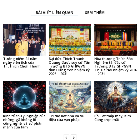
BÀI VIẾT LIÊN QUAN
XEM THÊM
Tưởng niệm 24 năm
Đại đức Thích Thanh
Hòa thượng Thích Bảo
ngày viên tịch của
Quang được suy cử Tân
Nghiêm tái đắc cử
TT.Thích Chơn Thanh
Trưởng BTS GHPGVN
Trưởng BTS GHPGVN
tỉnh Hưng Yên nhiệm kỳ
TP. Hà Nội nhiệm kỳ 2026
2026 – 2031
– 2031
Kinh tế chú ý, nghiệp của
Trí tuệ Bát nhã và Vũ
Bồ Tát thấp mày, Kim
những gã khổng lồ
điệu của vạn pháp
Cang trợn mắt
công nghệ, và sự phân
mảnh của tâm