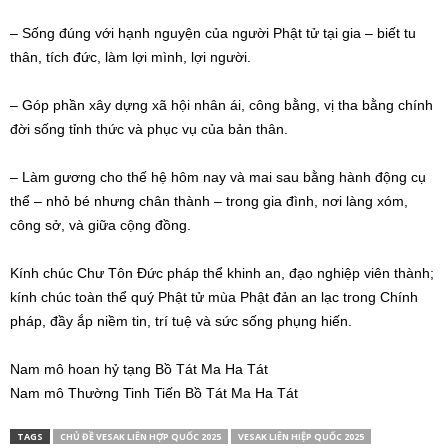
– Sống đúng với hạnh nguyện của người Phật tử tại gia – biết tu
thân, tích đức, làm lợi mình, lợi người.
– Góp phần xây dựng xã hội nhân ái, công bằng, vị tha bằng chính
đời sống tỉnh thức và phục vụ của bản thân.
– Làm gương cho thế hệ hôm nay và mai sau bằng hành động cụ
thể – nhỏ bé nhưng chân thành – trong gia đình, nơi làng xóm,
công sở, và giữa cộng đồng.
Kính chúc Chư Tôn Đức pháp thể khinh an, đạo nghiệp viên thành;
kính chúc toàn thể quý Phật tử mùa Phật đản an lạc trong Chính
pháp, đầy ắp niềm tin, trí tuệ và sức sống phụng hiến.
Nam mô hoan hỷ tạng Bồ Tát Ma Ha Tát
Nam mô Thường Tinh Tiến Bồ Tát Ma Ha Tát
TAGS
CHỦ ĐỀ VESAK LIÊN HỢP QUỐC 2025
VESAK LIÊN HIỆP QUỐC 2025