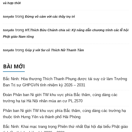
và hợp thời
trong
tonydo
Đừng vô cảm với các thầy trụ trì
trong
tonydo
HT.Thích Bửu Chánh chia sẻ: Kỹ năng dẫn chương trình các lễ hội
Phật giáo Nam tông
trong
tonydo
Góp ý với Sư cô Thích Nữ Thanh Tâm
BÀI MỚI
Bắc Ninh: Hòa thượng Thích Thanh Phụng được tái suy cử làm Trưởng
Ban Trị sự GHPGVN tỉnh nhiệm kỳ 2026 – 2031
Đoàn Phân ban Ni giới TW khu vực phía Bắc thăm, cúng dàng các
trường hạ tại Hà Nội nhân mùa an cư PL.2570
Phân ban Ni giới TW khu vực phía Bắc thăm, cúng dàng các trường hạ
thuộc tỉnh Hưng Yên và thành phố Hải Phòng
Bắc Ninh: Khai mạc trang trọng Phiên thứ nhất Đại hội đại biểu Phật giáo