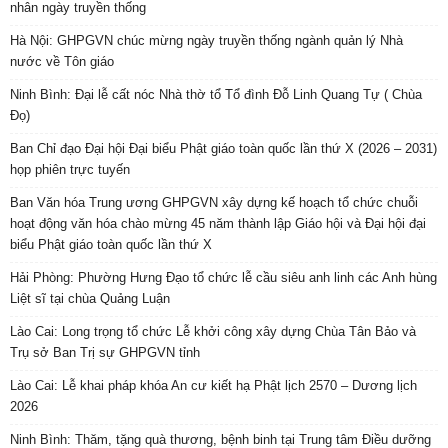
nhân ngày truyền thống
Hà Nội: GHPGVN chúc mừng ngày truyền thống ngành quản lý Nhà
nước về Tôn giáo
Ninh Bình: Đại lễ cất nóc Nhà thờ tổ Tổ đình Đỗ Linh Quang Tự ( Chùa
Đọ)
Ban Chỉ đạo Đại hội Đại biểu Phật giáo toàn quốc lần thứ X (2026 – 2031)
họp phiên trực tuyến
Ban Văn hóa Trung ương GHPGVN xây dựng kế hoạch tổ chức chuỗi
hoạt động văn hóa chào mừng 45 năm thành lập Giáo hội và Đại hội đại
biểu Phật giáo toàn quốc lần thứ X
Hải Phòng: Phường Hưng Đạo tổ chức lễ cầu siêu anh linh các Anh hùng
Liệt sĩ tại chùa Quảng Luận
Lào Cai: Long trọng tổ chức Lễ khởi công xây dựng Chùa Tân Bảo và
Trụ sở Ban Trị sự GHPGVN tỉnh
Lào Cai: Lễ khai pháp khóa An cư kiết hạ Phật lịch 2570 – Dương lịch
2026
Ninh Bình: Thăm, tặng quà thương, bệnh binh tại Trung tâm Điều dưỡng