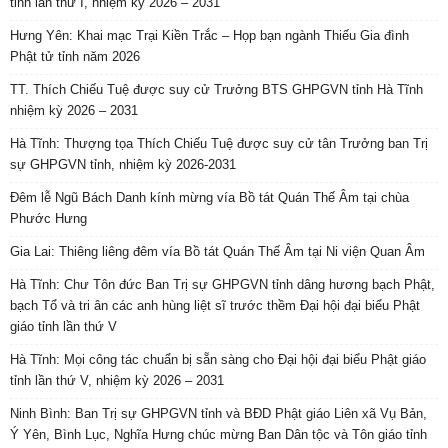
tỉnh lần thứ I, nhiệm kỳ 2026 – 2031
Hưng Yên: Khai mạc Trại Kiền Trắc – Họp bạn ngành Thiếu Gia đình
Phật tử tỉnh năm 2026
TT. Thích Chiếu Tuệ được suy cử Trưởng BTS GHPGVN tỉnh Hà Tĩnh
nhiệm kỳ 2026 – 2031
Hà Tĩnh: Thượng tọa Thích Chiếu Tuệ được suy cử tân Trưởng ban Trị
sự GHPGVN tỉnh, nhiệm kỳ 2026-2031
Đêm lễ Ngũ Bách Danh kính mừng vía Bồ tát Quán Thế Âm tại chùa
Phước Hưng
Gia Lai: Thiêng liêng đêm vía Bồ tát Quán Thế Âm tại Ni viện Quan Âm
Hà Tĩnh: Chư Tôn đức Ban Trị sự GHPGVN tỉnh dâng hương bạch Phật,
bạch Tổ và tri ân các anh hùng liệt sĩ trước thềm Đại hội đại biểu Phật
giáo tỉnh lần thứ V
Hà Tĩnh: Mọi công tác chuẩn bị sẵn sàng cho Đại hội đại biểu Phật giáo
tỉnh lần thứ V, nhiệm kỳ 2026 – 2031
Ninh Bình: Ban Trị sự GHPGVN tỉnh và BĐD Phật giáo Liên xã Vụ Bản,
Ý Yên, Bình Lục, Nghĩa Hưng chúc mừng Ban Dân tộc và Tôn giáo tỉnh