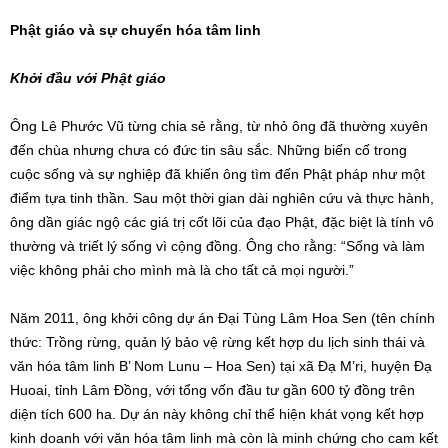
Phật giáo và sự chuyển hóa tâm linh
Khởi đầu với Phật giáo
Ông Lê Phước Vũ từng chia sẻ rằng, từ nhỏ ông đã thường xuyên
đến chùa nhưng chưa có đức tin sâu sắc. Những biến cố trong
cuộc sống và sự nghiệp đã khiến ông tìm đến Phật pháp như một
điểm tựa tinh thần. Sau một thời gian dài nghiên cứu và thực hành,
ông dần giác ngộ các giá trị cốt lõi của đạo Phật, đặc biệt là tính vô
thường và triết lý sống vì cộng đồng. Ông cho rằng: “Sống và làm
việc không phải cho mình mà là cho tất cả mọi người.”
Năm 2011, ông khởi công dự án Đại Tùng Lâm Hoa Sen (tên chính
thức: Trồng rừng, quản lý bảo vệ rừng kết hợp du lịch sinh thái và
văn hóa tâm linh B’ Nom Lunu – Hoa Sen) tại xã Đạ M’ri, huyện Đạ
Huoai, tỉnh Lâm Đồng, với tổng vốn đầu tư gần 600 tỷ đồng trên
diện tích 600 ha. Dự án này không chỉ thể hiện khát vọng kết hợp
kinh doanh với văn hóa tâm linh mà còn là minh chứng cho cam kết