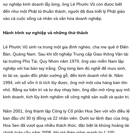
sự nghiệp kinh doanh lẫy lừng, ông Lê Phước Vũ còn được biết
đến như một Phật tử thuần thành, người đã đưa triết lý Phật giáo
vào cả cuộc sống cá nhân và văn hóa doanh nghiệp.
Hành trình sự nghiệp và những thử thách
Lê Phước Vũ sinh ra trong một gia đình nghèo, cha mẹ quê ở Điện
Bàn, Quảng Nam. Sau khi tốt nghiệp Trung cấp Giao thông Vận tải
tại trường Phú Tài, Quy Nhơn năm 1979, ông vào miền Nam lập
nghiệp với hai bàn tay trắng. Ông từng làm đủ nghề để mưu sinh,
từ lái xe, quản đốc phân xưởng gỗ, đến kinh doanh nhỏ lẻ. Năm
1994, với số vốn ít ỏi tích lũy được, ông mở một cửa hàng bán tôn
nhỏ. Bằng sự kiên trì và tư duy nhạy bén, ông dần mở rộng quy mô
kinh doanh, tích lũy kinh nghiệm về công nghệ sản xuất và quản trị.
Năm 2001, ông thành lập Công ty Cổ phần Hoa Sen với vốn điều lệ
ban đầu chỉ 30 tỷ đồng và 22 nhân viên. Dưới sự lãnh đạo của ông,
Hoa Sen đã vượt qua nhiều thách thức, đặc biệt là khủng hoảng tài
chính toàn cầu năm 2008, khi giá thép giảm mạnh từ 1.100