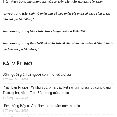
Trần Minh
trong
Mở tranh Phật, cầu an trên bảo tháp Mandala Tây Thiên
trong
tonydo
Báo Tuổi trẻ phản ảnh về việc phần đất chùa cổ Giác Lâm bị rao
bán với giá 60 tỉ đồng?
trong
kennytruong
Vãn cảnh chùa cổ ngàn năm ở Triều Tiên
trong
kennytruong
Báo Tuổi trẻ phản ảnh về việc phần đất chùa cổ Giác Lâm bị
rao bán với giá 60 tỉ đồng?
BÀI VIẾT MỚI
Bốn người già, hai người con, một đứa cháu
8 Tháng Tám, 2026
Phân ban Ni giới TW khu vực phía Bắc kết nối tình pháp lữ, cúng dàng
Trường hạ, hộ trì Tam Bảo trong mùa an cư
8 Tháng Tám, 2026
Rằm tháng Bảy ở Việt Nam, chín trăm năm nhìn lại
8 Tháng Tám, 2026