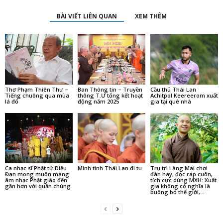
BÀI VIẾT LIÊN QUAN
XEM THÊM
Thơ Phạm Thiên Thư –
Ban Thông tin – Truyền
Cầu thủ Thái Lan
Tiếng chuông qua mùa
thông T.Ư tổng kết hoạt
Achitpol Keereerom xuất
lá đổ
động năm 2025
gia tại quê nhà
Ca nhạc sĩ Phật tử Diệu
Minh tinh Thái Lan đi tu
Trụ trì Làng Mai chơi
Đan mong muốn mang
đàn hay, đọc rap cuốn,
âm nhạc Phật giáo đến
tích cực dùng MXH: Xuất
gần hơn với quần chúng
gia không có nghĩa là
buông bỏ thế giới,...