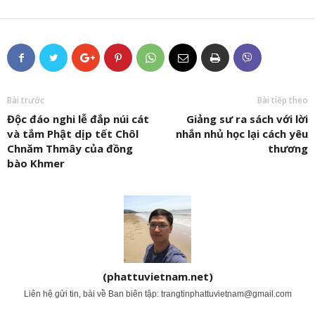
Bài trước
Bài tiếp theo
Độc đáo nghi lễ đắp núi cát
Giảng sư ra sách với lời
và tắm Phật dịp tết Chôl
nhắn nhủ học lại cách yêu
Chnăm Thmây của đồng
thương
bào Khmer
(phattuvietnam.net)
Liên hệ gửi tin, bài về Ban biên tập:
trangtinphattuvietnam@gmail.com