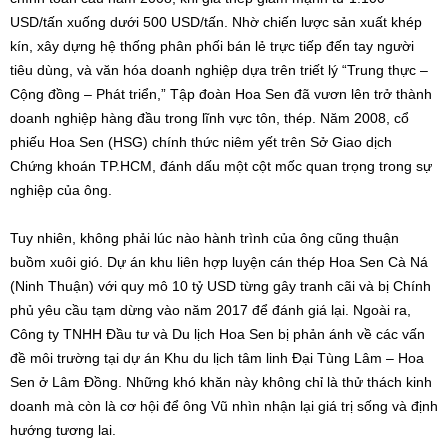
USD/tấn xuống dưới 500 USD/tấn. Nhờ chiến lược sản xuất khép
kín, xây dựng hệ thống phân phối bán lẻ trực tiếp đến tay người
tiêu dùng, và văn hóa doanh nghiệp dựa trên triết lý “Trung thực –
Cộng đồng – Phát triển,” Tập đoàn Hoa Sen đã vươn lên trở thành
doanh nghiệp hàng đầu trong lĩnh vực tôn, thép. Năm 2008, cổ
phiếu Hoa Sen (HSG) chính thức niêm yết trên Sở Giao dịch
Chứng khoán TP.HCM, đánh dấu một cột mốc quan trọng trong sự
nghiệp của ông.
Tuy nhiên, không phải lúc nào hành trình của ông cũng thuận
buồm xuôi gió. Dự án khu liên hợp luyện cán thép Hoa Sen Cà Ná
(Ninh Thuận) với quy mô 10 tỷ USD từng gây tranh cãi và bị Chính
phủ yêu cầu tạm dừng vào năm 2017 để đánh giá lại. Ngoài ra,
Công ty TNHH Đầu tư và Du lịch Hoa Sen bị phản ánh về các vấn
đề môi trường tại dự án Khu du lịch tâm linh Đại Tùng Lâm – Hoa
Sen ở Lâm Đồng. Những khó khăn này không chỉ là thử thách kinh
doanh mà còn là cơ hội để ông Vũ nhìn nhận lại giá trị sống và định
hướng tương lai.