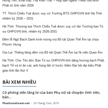
Hưng Yên: Khai mạc Trại Kiền Trắc – Họp bạn ngành Thiếu Gia đình
Phật tử tỉnh năm 2026
TT. Thích Chiếu Tuệ được suy cử Trưởng BTS GHPGVN tỉnh Hà Tĩnh
nhiệm kỳ 2026 – 2031
Hà Tĩnh: Thượng tọa Thích Chiếu Tuệ được suy cử tân Trưởng ban Trị
sự GHPGVN tỉnh, nhiệm kỳ 2026-2031
Đêm lễ Ngũ Bách Danh kính mừng vía Bồ tát Quán Thế Âm tại chùa
Phước Hưng
Gia Lai: Thiêng liêng đêm vía Bồ tát Quán Thế Âm tại Ni viện Quan Âm
Hà Tĩnh: Chư Tôn đức Ban Trị sự GHPGVN tỉnh dâng hương bạch Phật,
bạch Tổ và tri ân các anh hùng liệt sĩ trước thềm Đại hội đại biểu Phật
giáo tỉnh lần thứ V
BÀI XEM NHIỀU
Cô phóng viên lẳng lơ của báo Phụ nữ và chuyện tình tiền,
bản...
Phattuvietnam.net
-
26 Tháng Chín, 2019