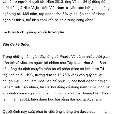
và hỗ trợ người khuyết tật. Năm 2013, ông Vũ chi 36 tỷ đồng để
mời diễn giả Nick Vujicic đến Việt Nam, truyền cảm hứng cho hàng
ngàn người. Mỗi năm, tập đoàn trích 3% lợi nhuận cho các hoạt
động từ thiện, thể hiện cam kết “sẻ chia cùng cộng đồng.”
Kế hoạch chuyển giao và tương lai
Vấn đề kế thừa
Trong những năm gần đây, ông Lê Phước Vũ dành nhiều thời gian
trăn trở về việc tìm người kế nhiệm cho Tập đoàn Hoa Sen. Ban
đầu, ông dự định chuyển toàn bộ cổ phần (hiện sở hữu hơn 74
triệu cổ phiếu HSG, tương đương 16,73% vốn) vào quỹ phi lợi
nhuận Đại Tùng Lâm Hoa Sen để phục vụ các hoạt động từ thiện
và tâm linh. Tuy nhiên, tại Đại hội đồng cổ đông năm 2024, ông tiết
lộ ý định chuyển giao cổ phần cho con gái út, Lê Hoàng Diệu Thiện
(sinh năm 2001), hiện đang học hai bằng đại học tại Australia.
Quyết định này xuất phát từ việc ông không tìm được doanh nhân