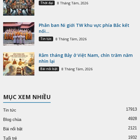
Thời đại
8 Tháng Tám, 2026
Phân ban Ni giới TW khu vực phía Bắc kết
nối...
Tin tức
8 Tháng Tám, 2026
Rằm tháng Bảy ở Việt Nam, chín trăm năm
nhìn lại
Bài nổi bật
8 Tháng Tám, 2026
MỤC XEM NHIỀU
17913
Tin tức
4928
Blog chùa
2121
Bài nổi bật
1932
Tuổi trẻ