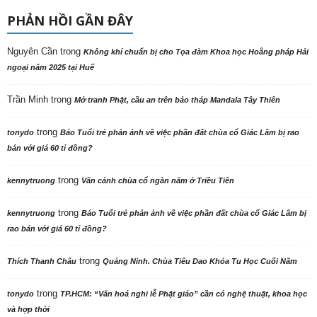
PHẢN HỒI GẦN ĐÂY
Nguyên Cần
trong
Không khí chuẩn bị cho Tọa đàm Khoa học Hoằng pháp Hải
ngoại năm 2025 tại Huế
Trần Minh
trong
Mở tranh Phật, cầu an trên bảo tháp Mandala Tây Thiên
trong
tonydo
Báo Tuổi trẻ phản ảnh về việc phần đất chùa cổ Giác Lâm bị rao
bán với giá 60 tỉ đồng?
trong
kennytruong
Vãn cảnh chùa cổ ngàn năm ở Triều Tiên
trong
kennytruong
Báo Tuổi trẻ phản ảnh về việc phần đất chùa cổ Giác Lâm bị
rao bán với giá 60 tỉ đồng?
trong
Thích Thanh Châu
Quảng Ninh. Chùa Tiêu Dao Khóa Tu Học Cuối Năm
trong
tonydo
TP.HCM: “Văn hoá nghi lễ Phật giáo” cần có nghệ thuật, khoa học
và hợp thời