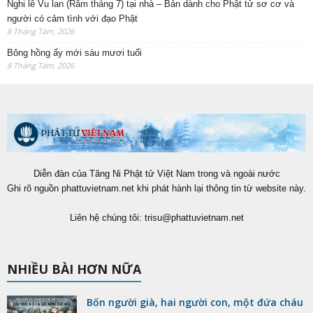
Nghi lễ Vu lan (Rằm tháng 7) tại nhà – Bản dành cho Phật tử sơ cơ và
người có cảm tình với đạo Phật
8 Tháng Tám, 2026
Bông hồng ấy mới sáu mươi tuổi
8 Tháng Tám, 2026
Diễn đàn của Tăng Ni Phật tử Việt Nam trong và ngoài nước
Ghi rõ nguồn phattuvietnam.net khi phát hành lại thông tin từ website này.
Liên hệ chúng tôi:
trisu@phattuvietnam.net
NHIỀU BÀI HƠN NỮA
Bốn người già, hai người con, một đứa cháu