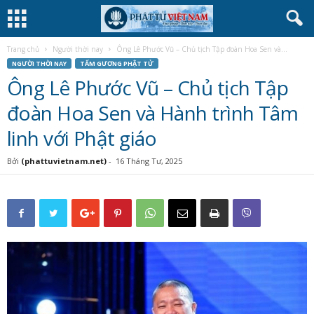
Trang chủ
Người thời nay
Ông Lê Phước Vũ – Chủ tịch Tập đoàn Hoa Sen và...
NGƯỜI THỜI NAY
TẤM GƯƠNG PHẬT TỬ
Ông Lê Phước Vũ – Chủ tịch Tập
đoàn Hoa Sen và Hành trình Tâm
linh với Phật giáo
Bởi
(phattuvietnam.net)
-
16 Tháng Tư, 2025