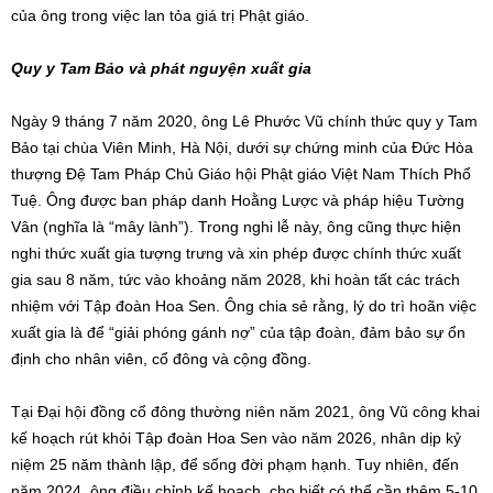
của ông trong việc lan tỏa giá trị Phật giáo.
Quy y Tam Bảo và phát nguyện xuất gia
Ngày 9 tháng 7 năm 2020, ông Lê Phước Vũ chính thức quy y Tam
Bảo tại chùa Viên Minh, Hà Nội, dưới sự chứng minh của Đức Hòa
thượng Đệ Tam Pháp Chủ Giáo hội Phật giáo Việt Nam Thích Phổ
Tuệ. Ông được ban pháp danh Hoằng Lược và pháp hiệu Tường
Vân (nghĩa là “mây lành”). Trong nghi lễ này, ông cũng thực hiện
nghi thức xuất gia tượng trưng và xin phép được chính thức xuất
gia sau 8 năm, tức vào khoảng năm 2028, khi hoàn tất các trách
nhiệm với Tập đoàn Hoa Sen. Ông chia sẻ rằng, lý do trì hoãn việc
xuất gia là để “giải phóng gánh nợ” của tập đoàn, đảm bảo sự ổn
định cho nhân viên, cổ đông và cộng đồng.
Tại Đại hội đồng cổ đông thường niên năm 2021, ông Vũ công khai
kế hoạch rút khỏi Tập đoàn Hoa Sen vào năm 2026, nhân dịp kỷ
niệm 25 năm thành lập, để sống đời phạm hạnh. Tuy nhiên, đến
năm 2024, ông điều chỉnh kế hoạch, cho biết có thể cần thêm 5-10