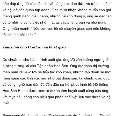
nào đáp ứng đủ các tiêu chí về năng lực, đạo đức, và trách nhiệm
xã hội để tiếp quản tập đoàn. Ông thừa nhận không muốn con gái
mang gánh nặng điều hành, nhưng nếu cô đồng ý, ông sẽ đào tạo
cô từ những công việc nhỏ nhất tại các phòng ban và nhà máy.
Ông nhấn mạnh: “Nếu con vui, tôi sẽ chuyển giao; còn nếu không,
tôi sẽ tính bài khác.”
Tầm nhìn cho Hoa Sen và Phật giáo
Dù chuẩn bị cho hành trình xuất gia, ông Vũ vẫn không ngừng định
hướng tương lai cho Tập đoàn Hoa Sen. Ông dự đoán thị trường
thép năm 2024-2025 sẽ tiếp tục khó khăn, nhưng tập đoàn sẽ mở
rộng sang các lĩnh vực mới như bất động sản, tài chính, giáo dục,
và công nghệ bán dẫn để đón đầu sự hồi phục kinh tế. Hệ thống
Hoa Sen Home được xem là dự án tâm huyết cuối cùng của ông,
với mục tiêu nâng cao hiệu quả phân phối vật liệu xây dựng và nội
thất.
Song song đó, ông tiếp tục đầu tư vào các dự án tâm linh, đặc biệt