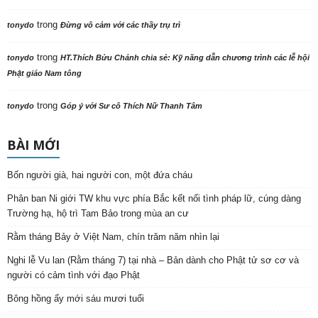
trong
tonydo
Đừng vô cảm với các thầy trụ trì
trong
tonydo
HT.Thích Bửu Chánh chia sẻ: Kỹ năng dẫn chương trình các lễ hội
Phật giáo Nam tông
trong
tonydo
Góp ý với Sư cô Thích Nữ Thanh Tâm
BÀI MỚI
Bốn người già, hai người con, một đứa cháu
Phân ban Ni giới TW khu vực phía Bắc kết nối tình pháp lữ, cúng dàng
Trường hạ, hộ trì Tam Bảo trong mùa an cư
Rằm tháng Bảy ở Việt Nam, chín trăm năm nhìn lại
Nghi lễ Vu lan (Rằm tháng 7) tại nhà – Bản dành cho Phật tử sơ cơ và
người có cảm tình với đạo Phật
Bông hồng ấy mới sáu mươi tuổi