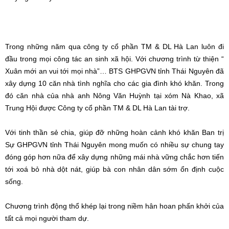
Trong những năm qua công ty cổ phần TM & DL Hà Lan luôn đi
đầu trong mọi công tác an sinh xã hội. Với chương trình từ thiện “
Xuân mới an vui tới mọi nhà”… BTS GHPGVN tỉnh Thái Nguyên đã
xây dựng 10 căn nhà tình nghĩa cho các gia đình khó khăn. Trong
đó căn nhà của nhà anh Nông Văn Huỳnh tại xóm Nà Khao, xã
Trung Hội được Công ty cổ phần TM & DL Hà Lan tài trợ.
Với tinh thần sẻ chia, giúp đỡ những hoàn cảnh khó khăn Ban trị
Sự GHPGVN tỉnh Thái Nguyên mong muốn có nhiều sự chung tay
đóng góp hơn nữa để xây dựng những mái nhà vững chắc hơn tiến
tới xoá bỏ nhà dột nát, giúp bà con nhân dân sớm ổn định cuộc
sống.
Chương trình động thổ khép lại trong niềm hân hoan phấn khởi của
tất cả mọi người tham dự.