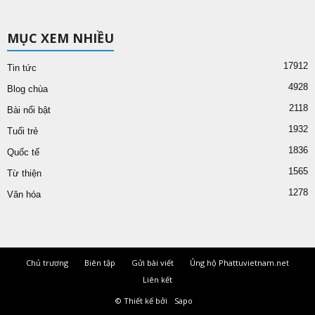
MỤC XEM NHIỀU
17912
Tin tức
4928
Blog chùa
2118
Bài nổi bật
1932
Tuổi trẻ
1836
Quốc tế
1565
Từ thiện
1278
Văn hóa
Chủ trương
Biên tập
Gửi bài viết
Ủng hộ Phattuvietnam.net
Liên kết
© Thiết kế bởi
Sapo