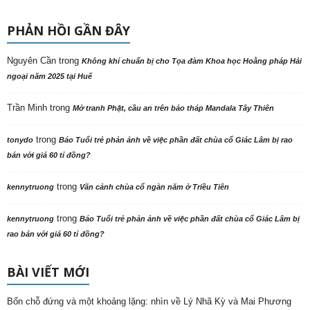
PHẢN HỒI GẦN ĐÂY
Nguyên Cần
trong
Không khí chuẩn bị cho Tọa đàm Khoa học Hoằng pháp Hải
ngoại năm 2025 tại Huế
Trần Minh
trong
Mở tranh Phật, cầu an trên bảo tháp Mandala Tây Thiên
trong
tonydo
Báo Tuổi trẻ phản ảnh về việc phần đất chùa cổ Giác Lâm bị rao
bán với giá 60 tỉ đồng?
trong
kennytruong
Vãn cảnh chùa cổ ngàn năm ở Triều Tiên
trong
kennytruong
Báo Tuổi trẻ phản ảnh về việc phần đất chùa cổ Giác Lâm bị
rao bán với giá 60 tỉ đồng?
BÀI VIẾT MỚI
Bốn chỗ đứng và một khoảng lặng: nhìn về Lý Nhã Kỳ và Mai Phương