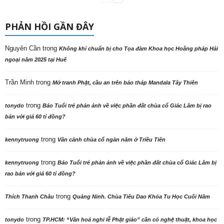
PHẢN HỒI GẦN ĐÂY
Nguyên Cần
trong
Không khí chuẩn bị cho Tọa đàm Khoa học Hoằng pháp Hải
ngoại năm 2025 tại Huế
Trần Minh
trong
Mở tranh Phật, cầu an trên bảo tháp Mandala Tây Thiên
trong
tonydo
Báo Tuổi trẻ phản ảnh về việc phần đất chùa cổ Giác Lâm bị rao
bán với giá 60 tỉ đồng?
trong
kennytruong
Vãn cảnh chùa cổ ngàn năm ở Triều Tiên
trong
kennytruong
Báo Tuổi trẻ phản ảnh về việc phần đất chùa cổ Giác Lâm bị
rao bán với giá 60 tỉ đồng?
trong
Thích Thanh Châu
Quảng Ninh. Chùa Tiêu Dao Khóa Tu Học Cuối Năm
trong
tonydo
TP.HCM: “Văn hoá nghi lễ Phật giáo” cần có nghệ thuật, khoa học