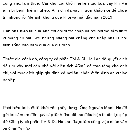
công việc làm thuê. Cái khó, cái khổ mãi liên tục bủa vây khi Mẹ
anh bị bệnh hiểm nghèo. Anh chị đã vay mượn khắp nơi để chữa
trị, nhưng rồi Mẹ anh không qua khỏi và mất đầu năm 2019.
Căn nhà hiện tại của anh chị chỉ được chắp vá bởi những tấm fibro
xi măng cũ nát
với những miếng bạt chằng chịt khắp nhà là nơi
sinh sống bao năm qua của gia đình.
Trước gia cảnh đó, công ty cổ phần TM & DL Hà Lan đã quyết định
đầu tư xây mới căn nhà với diện tích 45m2 để trao tặng cho anh
chị, với mục đích giúp gia đình có nơi ăn, chốn ở ổn định an cư lạc
nghiệp.
Phát biểu tại buổi lễ khởi công xây dựng. Ông Nguyễn Mạnh Hà đã
gởi lời cám ơn đến quý cấp lãnh đạo đã tạo điều kiện thuận lợi giúp
đỡ Công ty cổ phần TM & DL Hà Lan được làm công việc nhân văn
và ý nghĩa này.