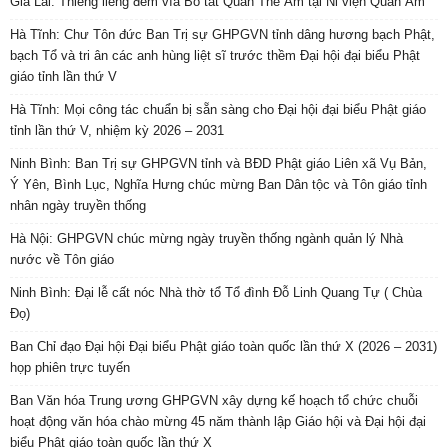
Gia Lai: Thiêng liêng đêm vía Bồ tát Quán Thế Âm tại Ni viện Quan Âm
Hà Tĩnh: Chư Tôn đức Ban Trị sự GHPGVN tỉnh dâng hương bạch Phật,
bạch Tổ và tri ân các anh hùng liệt sĩ trước thềm Đại hội đại biểu Phật
giáo tỉnh lần thứ V
Hà Tĩnh: Mọi công tác chuẩn bị sẵn sàng cho Đại hội đại biểu Phật giáo
tỉnh lần thứ V, nhiệm kỳ 2026 – 2031
Ninh Bình: Ban Trị sự GHPGVN tỉnh và BĐD Phật giáo Liên xã Vụ Bản,
Ý Yên, Bình Lục, Nghĩa Hưng chúc mừng Ban Dân tộc và Tôn giáo tỉnh
nhân ngày truyền thống
Hà Nội: GHPGVN chúc mừng ngày truyền thống ngành quản lý Nhà
nước về Tôn giáo
Ninh Bình: Đại lễ cất nóc Nhà thờ tổ Tổ đình Đỗ Linh Quang Tự ( Chùa
Đọ)
Ban Chỉ đạo Đại hội Đại biểu Phật giáo toàn quốc lần thứ X (2026 – 2031)
họp phiên trực tuyến
Ban Văn hóa Trung ương GHPGVN xây dựng kế hoạch tổ chức chuỗi
hoạt động văn hóa chào mừng 45 năm thành lập Giáo hội và Đại hội đại
biểu Phật giáo toàn quốc lần thứ X