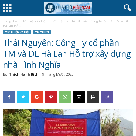
Trang chủ
Từ Thiện Xã Hội
Từ thiện
Thái Nguyên: Công Ty cổ phần TM và DL
Hà Lan Hỗ...
TỪ THIỆN XÃ HỘI
TỪ THIỆN
Thái Nguyên: Công Ty cổ phần
TM và DL Hà Lan Hỗ trợ xây dựng
nhà Tình Nghĩa
Bởi
Thích Hạnh Bích
-
9 Tháng Mười, 2020