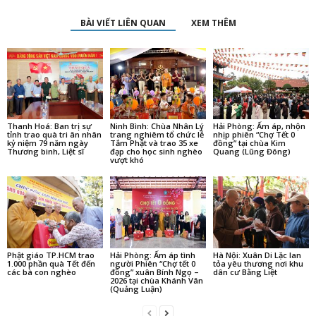
BÀI VIẾT LIÊN QUAN
XEM THÊM
Thanh Hoá: Ban trị sự
Ninh Bình: Chùa Nhân Lý
Hải Phòng: Ấm áp, nhộn
tỉnh trao quà tri ân nhân
trang nghiêm tổ chức lễ
nhịp phiên “Chợ Tết 0
kỷ niệm 79 năm ngày
Tắm Phật và trao 35 xe
đồng” tại chùa Kim
Thương binh, Liệt sĩ
đạp cho học sinh nghèo
Quang (Lũng Đông)
vượt khó
Phật giáo TP.HCM trao
Hải Phòng: Ấm áp tình
Hà Nội: Xuân Di Lặc lan
1.000 phần quà Tết đến
người Phiên “Chợ tết 0
tỏa yêu thương nơi khu
các bà con nghèo
đồng” xuân Bính Ngọ –
dân cư Bằng Liệt
2026 tại chùa Khánh Vân
(Quảng Luận)