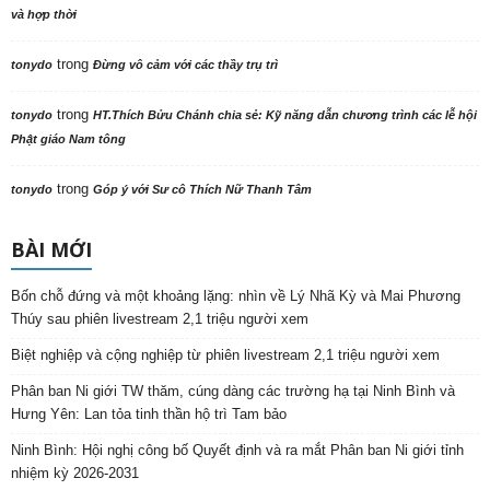
và hợp thời
trong
tonydo
Đừng vô cảm với các thầy trụ trì
trong
tonydo
HT.Thích Bửu Chánh chia sẻ: Kỹ năng dẫn chương trình các lễ hội
Phật giáo Nam tông
trong
tonydo
Góp ý với Sư cô Thích Nữ Thanh Tâm
BÀI MỚI
Bốn chỗ đứng và một khoảng lặng: nhìn về Lý Nhã Kỳ và Mai Phương
Thúy sau phiên livestream 2,1 triệu người xem
Biệt nghiệp và cộng nghiệp từ phiên livestream 2,1 triệu người xem
Phân ban Ni giới TW thăm, cúng dàng các trường hạ tại Ninh Bình và
Hưng Yên: Lan tỏa tinh thần hộ trì Tam bảo
Ninh Bình: Hội nghị công bố Quyết định và ra mắt Phân ban Ni giới tỉnh
nhiệm kỳ 2026-2031