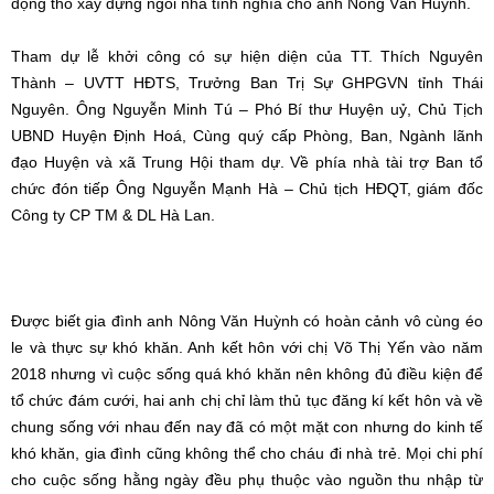
động thổ xây dựng ngôi nhà tình nghĩa cho anh Nông Văn Huỳnh.
Tham dự lễ khởi công có sự hiện diện của TT. Thích Nguyên
Thành – UVTT HĐTS, Trưởng Ban Trị Sự GHPGVN tỉnh Thái
Nguyên. Ông Nguyễn Minh Tú – Phó Bí thư Huyện uỷ, Chủ Tịch
UBND Huyện Định Hoá, Cùng quý cấp Phòng, Ban, Ngành lãnh
đạo Huyện và xã Trung Hội tham dự. Về phía nhà tài trợ Ban tổ
chức đón tiếp Ông Nguyễn Mạnh Hà – Chủ tịch HĐQT, giám đốc
Công ty CP TM & DL Hà Lan.
Được biết gia đình anh Nông Văn Huỳnh có hoàn cảnh vô cùng éo
le và thực sự khó khăn. Anh kết hôn với chị Võ Thị Yến vào năm
2018 nhưng vì cuộc sống quá khó khăn nên không đủ điều kiện để
tổ chức đám cưới, hai anh chị chỉ làm thủ tục đăng kí kết hôn và về
chung sống với nhau đến nay đã có một mặt con nhưng do kinh tế
khó khăn, gia đình cũng không thể cho cháu đi nhà trẻ. Mọi chi phí
cho cuộc sống hằng ngày đều phụ thuộc vào nguồn thu nhập từ