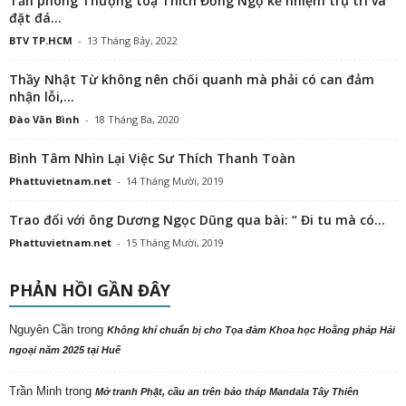
Tấn phong Thượng toạ Thích Đồng Ngộ kế nhiệm trụ trì và
đặt đá...
BTV TP.HCM
-
13 Tháng Bảy, 2022
Thầy Nhật Từ không nên chối quanh mà phải có can đảm
nhận lỗi,...
Đào Văn Bình
-
18 Tháng Ba, 2020
Bình Tâm Nhìn Lại Việc Sư Thích Thanh Toàn
Phattuvietnam.net
-
14 Tháng Mười, 2019
Trao đổi với ông Dương Ngọc Dũng qua bài: “ Đi tu mà có...
Phattuvietnam.net
-
15 Tháng Mười, 2019
PHẢN HỒI GẦN ĐÂY
Nguyên Cần
trong
Không khí chuẩn bị cho Tọa đàm Khoa học Hoằng pháp Hải
ngoại năm 2025 tại Huế
Trần Minh
trong
Mở tranh Phật, cầu an trên bảo tháp Mandala Tây Thiên