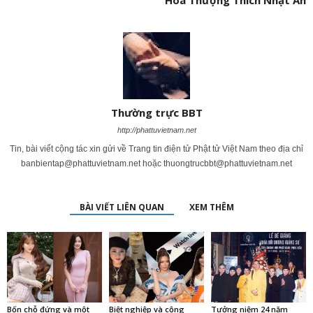
Thường trực BBT
http://phattuvietnam.net
Tin, bài viết cộng tác xin gửi về Trang tin điện tử Phật tử Việt Nam theo địa chỉ
banbientap@phattuvietnam.net
hoặc
thuongtrucbbt@phattuvietnam.net
BÀI VIẾT LIÊN QUAN
XEM THÊM
Bốn chỗ đứng và một
Biệt nghiệp và cộng
Tưởng niệm 24 năm