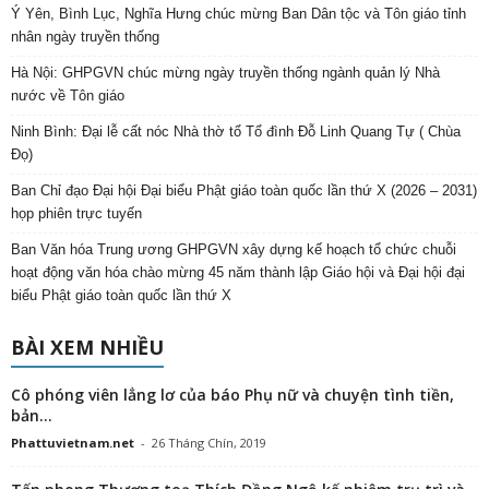
Ý Yên, Bình Lục, Nghĩa Hưng chúc mừng Ban Dân tộc và Tôn giáo tỉnh
nhân ngày truyền thống
Hà Nội: GHPGVN chúc mừng ngày truyền thống ngành quản lý Nhà
nước về Tôn giáo
Ninh Bình: Đại lễ cất nóc Nhà thờ tổ Tổ đình Đỗ Linh Quang Tự ( Chùa
Đọ)
Ban Chỉ đạo Đại hội Đại biểu Phật giáo toàn quốc lần thứ X (2026 – 2031)
họp phiên trực tuyến
Ban Văn hóa Trung ương GHPGVN xây dựng kế hoạch tổ chức chuỗi
hoạt động văn hóa chào mừng 45 năm thành lập Giáo hội và Đại hội đại
biểu Phật giáo toàn quốc lần thứ X
BÀI XEM NHIỀU
Cô phóng viên lẳng lơ của báo Phụ nữ và chuyện tình tiền,
bản...
Phattuvietnam.net
-
26 Tháng Chín, 2019