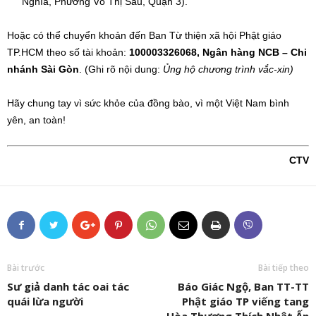
Nghĩa, Phường Võ Thị Sáu, Quận 3).
Hoặc có thể chuyển khoản đến Ban Từ thiện xã hội Phật giáo
TP.HCM theo số tài khoản:
100003326068, Ngân hàng NCB – Chi
nhánh Sài Gòn
. (Ghi rõ nội dung:
Ủng hộ chương trình vắc-xin)
Hãy chung tay vì sức khỏe của đồng bào, vì một Việt Nam bình
yên, an toàn!
CTV
Bài trước
Bài tiếp theo
Sư giả danh tác oai tác
Báo Giác Ngộ, Ban TT-TT
quái lừa người
Phật giáo TP viếng tang
Hòa Thượng Thích Nhật Ấn