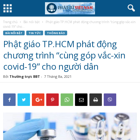
Trang chủ
Bài nổi bật
Phật giáo TP.HCM phát động chương trình “cùng góp vắc-xin
covid-19” cho...
BÀI NỔI BẬT
TIN TỨC
THÔNG BÁO
Phật giáo TP.HCM phát động
chương trình “cùng góp vắc-xin
covid-19” cho người dân
Bởi
Thường trực BBT
-
7 Tháng Ba, 2021