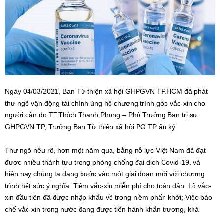
Ngày 04/03/2021, Ban Từ thiện xã hội GHPGVN TP.HCM đã phát
thư ngõ vận động tài chính ủng hộ chương trình góp vắc-xin cho
người dân do TT.Thích Thanh Phong – Phó Trưởng Ban trị sư
GHPGVN TP, Trưởng Ban Từ thiện xã hội PG TP ấn ký.
Thư ngõ nêu rõ, hơn một năm qua, bằng nỗ lực Việt Nam đã đạt
được nhiều thành tựu trong phòng chống đại dịch Covid-19, và
hiện nay chúng ta đang bước vào một giai đoạn mới với chương
trình hết sức ý nghĩa: Tiêm vắc-xin miễn phí cho toàn dân. Lô vắc-
xin đầu tiên đã được nhập khẩu về trong niềm phấn khởi; Việc bào
chế vắc-xin trong nước đang được tiến hành khẩn trương, khả