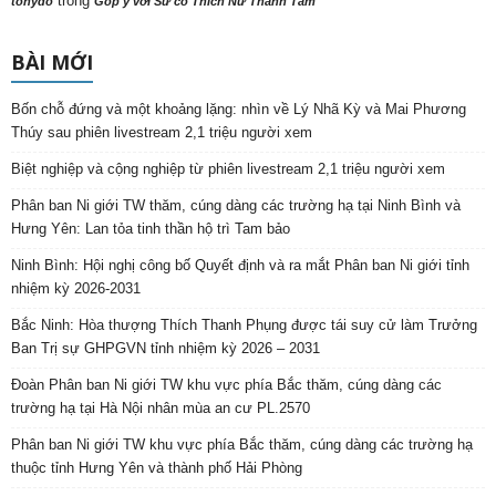
trong
tonydo
Góp ý với Sư cô Thích Nữ Thanh Tâm
BÀI MỚI
Bốn chỗ đứng và một khoảng lặng: nhìn về Lý Nhã Kỳ và Mai Phương
Thúy sau phiên livestream 2,1 triệu người xem
Biệt nghiệp và cộng nghiệp từ phiên livestream 2,1 triệu người xem
Phân ban Ni giới TW thăm, cúng dàng các trường hạ tại Ninh Bình và
Hưng Yên: Lan tỏa tinh thần hộ trì Tam bảo
Ninh Bình: Hội nghị công bố Quyết định và ra mắt Phân ban Ni giới tỉnh
nhiệm kỳ 2026-2031
Bắc Ninh: Hòa thượng Thích Thanh Phụng được tái suy cử làm Trưởng
Ban Trị sự GHPGVN tỉnh nhiệm kỳ 2026 – 2031
Đoàn Phân ban Ni giới TW khu vực phía Bắc thăm, cúng dàng các
trường hạ tại Hà Nội nhân mùa an cư PL.2570
Phân ban Ni giới TW khu vực phía Bắc thăm, cúng dàng các trường hạ
thuộc tỉnh Hưng Yên và thành phố Hải Phòng