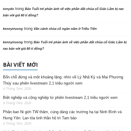
trong
tonydo
Báo Tuổi trẻ phản ảnh về việc phần đất chùa cổ Giác Lâm bị rao
bán với giá 60 tỉ đồng?
trong
kennytruong
Vãn cảnh chùa cổ ngàn năm ở Triều Tiên
trong
kennytruong
Báo Tuổi trẻ phản ảnh về việc phần đất chùa cổ Giác Lâm bị
rao bán với giá 60 tỉ đồng?
BÀI VIẾT MỚI
Bốn chỗ đứng và một khoảng lặng: nhìn về Lý Nhã Kỳ và Mai Phương
Thúy sau phiên livestream 2,1 triệu người xem
6 Tháng Tám, 2026
Biệt nghiệp và cộng nghiệp từ phiên livestream 2,1 triệu người xem
6 Tháng Tám, 2026
Phân ban Ni giới TW thăm, cúng dàng các trường hạ tại Ninh Bình và
Hưng Yên: Lan tỏa tinh thần hộ trì Tam bảo
6 Tháng Tám, 2026