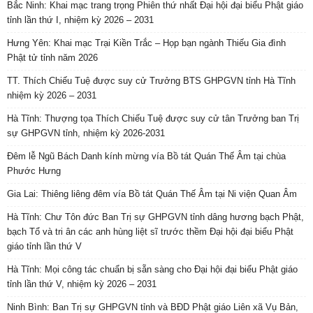
Bắc Ninh: Khai mạc trang trọng Phiên thứ nhất Đại hội đại biểu Phật giáo
tỉnh lần thứ I, nhiệm kỳ 2026 – 2031
Hưng Yên: Khai mạc Trại Kiền Trắc – Họp bạn ngành Thiếu Gia đình
Phật tử tỉnh năm 2026
TT. Thích Chiếu Tuệ được suy cử Trưởng BTS GHPGVN tỉnh Hà Tĩnh
nhiệm kỳ 2026 – 2031
Hà Tĩnh: Thượng tọa Thích Chiếu Tuệ được suy cử tân Trưởng ban Trị
sự GHPGVN tỉnh, nhiệm kỳ 2026-2031
Đêm lễ Ngũ Bách Danh kính mừng vía Bồ tát Quán Thế Âm tại chùa
Phước Hưng
Gia Lai: Thiêng liêng đêm vía Bồ tát Quán Thế Âm tại Ni viện Quan Âm
Hà Tĩnh: Chư Tôn đức Ban Trị sự GHPGVN tỉnh dâng hương bạch Phật,
bạch Tổ và tri ân các anh hùng liệt sĩ trước thềm Đại hội đại biểu Phật
giáo tỉnh lần thứ V
Hà Tĩnh: Mọi công tác chuẩn bị sẵn sàng cho Đại hội đại biểu Phật giáo
tỉnh lần thứ V, nhiệm kỳ 2026 – 2031
Ninh Bình: Ban Trị sự GHPGVN tỉnh và BĐD Phật giáo Liên xã Vụ Bản,