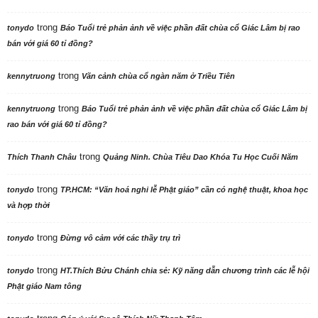
trong
tonydo
Báo Tuổi trẻ phản ảnh về việc phần đất chùa cổ Giác Lâm bị rao
bán với giá 60 tỉ đồng?
trong
kennytruong
Vãn cảnh chùa cổ ngàn năm ở Triều Tiên
trong
kennytruong
Báo Tuổi trẻ phản ảnh về việc phần đất chùa cổ Giác Lâm bị
rao bán với giá 60 tỉ đồng?
trong
Thích Thanh Châu
Quảng Ninh. Chùa Tiêu Dao Khóa Tu Học Cuối Năm
trong
tonydo
TP.HCM: “Văn hoá nghi lễ Phật giáo” cần có nghệ thuật, khoa học
và hợp thời
trong
tonydo
Đừng vô cảm với các thầy trụ trì
trong
tonydo
HT.Thích Bửu Chánh chia sẻ: Kỹ năng dẫn chương trình các lễ hội
Phật giáo Nam tông