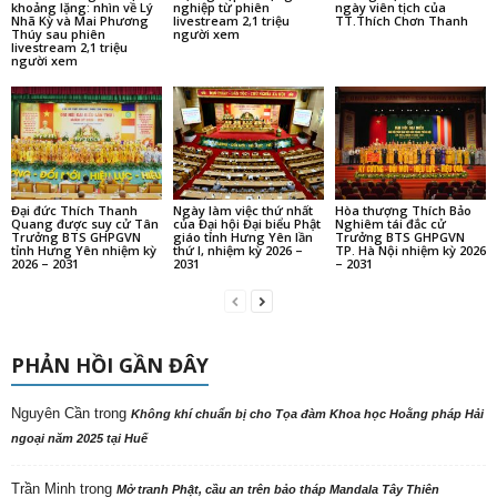
khoảng lặng: nhìn về Lý
nghiệp từ phiên
ngày viên tịch của
Nhã Kỳ và Mai Phương
livestream 2,1 triệu
TT.Thích Chơn Thanh
Thúy sau phiên
người xem
livestream 2,1 triệu
người xem
Đại đức Thích Thanh
Ngày làm việc thứ nhất
Hòa thượng Thích Bảo
Quang được suy cử Tân
của Đại hội Đại biểu Phật
Nghiêm tái đắc cử
Trưởng BTS GHPGVN
giáo tỉnh Hưng Yên lần
Trưởng BTS GHPGVN
tỉnh Hưng Yên nhiệm kỳ
thứ I, nhiệm kỳ 2026 –
TP. Hà Nội nhiệm kỳ 2026
2026 – 2031
2031
– 2031
PHẢN HỒI GẦN ĐÂY
Nguyên Cần
trong
Không khí chuẩn bị cho Tọa đàm Khoa học Hoằng pháp Hải
ngoại năm 2025 tại Huế
Trần Minh
trong
Mở tranh Phật, cầu an trên bảo tháp Mandala Tây Thiên