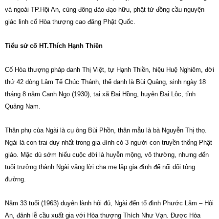
và ngoài TP.Hội An, cùng đông đảo đạo hữu, phật tử đồng cầu nguyện
giác linh cố Hòa thượng cao đăng Phật Quốc.
Tiểu sử cố HT.Thích Hạnh Thiền
Cố Hòa thượng pháp danh Thị Việt, tự Hạnh Thiền, hiệu Huệ Nghiêm, đời
thứ 42 dòng Lâm Tế Chúc Thánh, thế danh là Bùi Quảng, sinh ngày 18
tháng 8 năm Canh Ngọ (1930), tại xã Đại Hồng, huyện Đại Lộc, tỉnh
Quảng Nam.
Thân phụ của Ngài là cụ ông Bùi Phồn, thân mẫu là bà Nguyễn Thị thọ.
Ngài là con trai duy nhất trong gia đình có 3 người con truyền thống Phật
giáo. Mặc dù sớm hiểu cuộc đời là huyễn mộng, vô thường, nhưng đến
tuối trưởng thành Ngài vâng lời cha mẹ lập gia đình để nối dõi tông
đường.
Năm 33 tuổi (1963) duyên lành hội đủ, Ngài đến tổ đình Phước Lâm – Hội
An, đảnh lễ cầu xuất gia với Hòa thượng Thích Như Vạn. Được Hòa