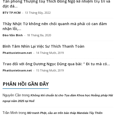
Tấn phong Thượng toạ Thích Đồng Ngộ kế nhiệm trụ trì và
đặt đá...
BTV TP.HCM
-
13 Tháng Bảy, 2022
Thầy Nhật Từ không nên chối quanh mà phải có can đảm
nhận lỗi,...
Đào Văn Bình
-
18 Tháng Ba, 2020
Bình Tâm Nhìn Lại Việc Sư Thích Thanh Toàn
Phattuvietnam.net
-
14 Tháng Mười, 2019
Trao đổi với ông Dương Ngọc Dũng qua bài: “ Đi tu mà có...
Phattuvietnam.net
-
15 Tháng Mười, 2019
PHẢN HỒI GẦN ĐÂY
Nguyên Cần
trong
Không khí chuẩn bị cho Tọa đàm Khoa học Hoằng pháp Hải
ngoại năm 2025 tại Huế
Trần Minh
trong
Mở tranh Phật, cầu an trên bảo tháp Mandala Tây Thiên