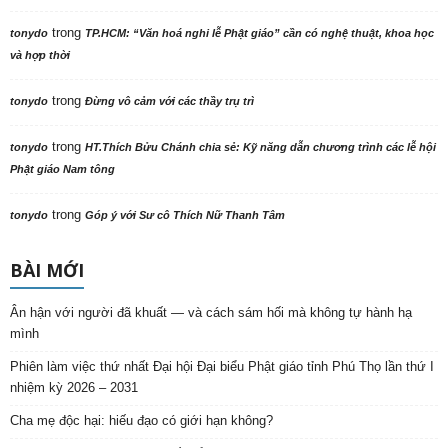
trong
tonydo
TP.HCM: “Văn hoá nghi lễ Phật giáo” cần có nghệ thuật, khoa học
và hợp thời
trong
tonydo
Đừng vô cảm với các thầy trụ trì
trong
tonydo
HT.Thích Bửu Chánh chia sẻ: Kỹ năng dẫn chương trình các lễ hội
Phật giáo Nam tông
trong
tonydo
Góp ý với Sư cô Thích Nữ Thanh Tâm
BÀI MỚI
Ân hận với người đã khuất — và cách sám hối mà không tự hành hạ
mình
Phiên làm việc thứ nhất Đại hội Đại biểu Phật giáo tỉnh Phú Thọ lần thứ I
nhiệm kỳ 2026 – 2031
Cha mẹ độc hại: hiếu đạo có giới hạn không?