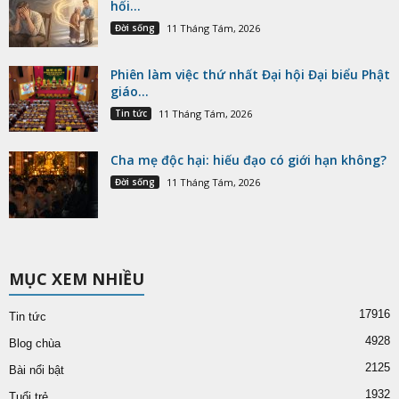
hối...
Đời sống
11 Tháng Tám, 2026
Phiên làm việc thứ nhất Đại hội Đại biểu Phật
giáo...
Tin tức
11 Tháng Tám, 2026
Cha mẹ độc hại: hiếu đạo có giới hạn không?
Đời sống
11 Tháng Tám, 2026
MỤC XEM NHIỀU
17916
Tin tức
4928
Blog chùa
2125
Bài nổi bật
1932
Tuổi trẻ