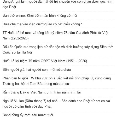
Dùng AI giả làm người đã mất để trò chuyện với con cháu dưới góc nhìn
đạo Phật
Bàn thờ online: Khói trên màn hình không có mùi
Đưa cha mẹ vào viện dưỡng lão có bất hiếu không?
TT.Huế: Lễ bế mạc và tổng kết kỷ niệm 75 năm Gia đình Phật tử Việt
Nam (1951-2026)
Dấu ấn Quốc sư trong lịch sử dân tộc và định hướng xây dựng Điện thờ
Quốc sư tại Hà Nội
Huế: Lễ kỷ niệm 75 năm GĐPT Việt Nam (1951 – 2026)
Bốn người già, hai người con, một đứa cháu
Phân ban Ni giới TW khu vực phía Bắc kết nối tình pháp lữ, cúng dàng
Trường hạ, hộ trì Tam Bảo trong mùa an cư
Rằm tháng Bảy ở Việt Nam, chín trăm năm nhìn lại
Nghi lễ Vu lan (Rằm tháng 7) tại nhà – Bản dành cho Phật tử sơ cơ và
người có cảm tình với đạo Phật
Bông hồng ấy mới sáu mươi tuổi