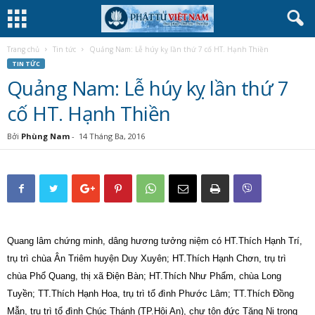
Trang chủ
Tin tức
Quảng Nam: Lễ húy kỵ lần thứ 7 cố HT. Hạnh Thiền
TIN TỨC
Quảng Nam: Lễ húy kỵ lần thứ 7
cố HT. Hạnh Thiền
Bởi
Phùng Nam
-
14 Tháng Ba, 2016
Quang lâm chứng minh, dâng hương tưởng niệm có HT.Thích Hạnh Trí,
trụ trì chùa Ân Triêm huyện Duy Xuyên; HT.Thích Hạnh Chơn, trụ trì
chùa Phổ Quang, thị xã Điện Bàn; HT.Thích Như Phẩm, chùa Long
Tuyền; TT.Thích Hạnh Hoa, trụ trì tổ đình Phước Lâm; TT.Thích Đồng
Mẫn, trụ trì tổ đình Chúc Thánh (TP.Hội An), chư tôn đức Tăng Ni trong