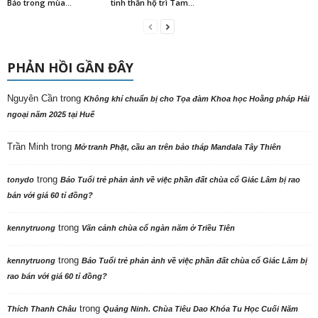
Bảo trong mùa...
tinh thần hộ trì Tam...
PHẢN HỒI GẦN ĐÂY
Nguyên Cần
trong
Không khí chuẩn bị cho Tọa đàm Khoa học Hoằng pháp Hải
ngoại năm 2025 tại Huế
Trần Minh
trong
Mở tranh Phật, cầu an trên bảo tháp Mandala Tây Thiên
trong
tonydo
Báo Tuổi trẻ phản ảnh về việc phần đất chùa cổ Giác Lâm bị rao
bán với giá 60 tỉ đồng?
trong
kennytruong
Vãn cảnh chùa cổ ngàn năm ở Triều Tiên
trong
kennytruong
Báo Tuổi trẻ phản ảnh về việc phần đất chùa cổ Giác Lâm bị
rao bán với giá 60 tỉ đồng?
trong
Thích Thanh Châu
Quảng Ninh. Chùa Tiêu Dao Khóa Tu Học Cuối Năm