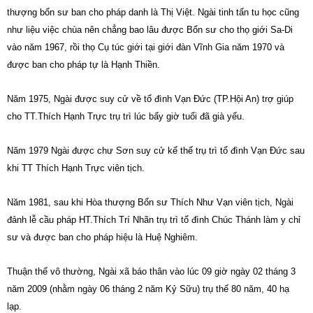
thượng bổn sư ban cho pháp danh là Thị Việt. Ngài tinh tấn tu học cũng
như liệu việc chùa nên chẳng bao lâu được Bổn sư cho thọ giới Sa-Di
vào năm 1967, rồi thọ Cụ túc giới tại giới đàn Vĩnh Gia năm 1970 và
được ban cho pháp tự là Hạnh Thiền.
Năm 1975, Ngài được suy cử về tổ đình Vạn Đức (TP.Hội An) trợ giúp
cho TT.Thích Hạnh Trực trụ trì lúc bấy giờ tuổi đã già yếu.
Năm 1979 Ngài được chư Sơn suy cử kế thế trụ trì tổ đình Vạn Đức sau
khi TT Thích Hạnh Trực viên tịch.
Năm 1981, sau khi Hòa thượng Bổn sư Thích Như Vạn viên tịch, Ngài
đảnh lễ cầu pháp HT.Thích Trí Nhãn trụ trì tổ đình Chúc Thánh làm y chỉ
sư và được ban cho pháp hiệu là Huệ Nghiêm.
Thuận thế vô thường, Ngài xã báo thân vào lúc 09 giờ ngày 02 tháng 3
năm 2009 (nhằm ngày 06 tháng 2 năm Kỷ Sữu) trụ thế 80 năm, 40 hạ
lạp.