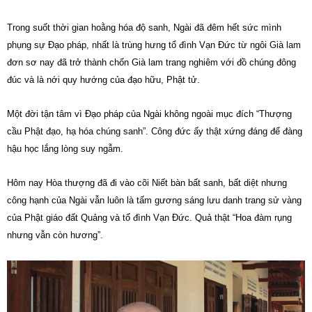
Trong suốt thời gian hoằng hóa độ sanh, Ngài đã đêm hết sức mình
phụng sự Đạo pháp, nhất là trùng hưng tổ đình Vạn Đức từ ngôi Già lam
đơn sơ nay đã trở thành chốn Già lam trang nghiêm với đồ chúng đông
đúc và là nới quy hướng của đạo hữu, Phật tử.
Một đời tận tâm vì Đạo pháp của Ngài không ngoài mục đích “Thượng
cầu Phật đạo, hạ hóa chúng sanh”. Công đức ấy thật xứng đáng để đàng
hậu học lắng lòng suy ngẫm.
Hôm nay Hòa thượng đã đi vào cõi Niết bàn bất sanh, bất diệt nhưng
công hạnh của Ngài vẫn luôn là tấm gương sáng lưu danh trang sử vàng
của Phật giáo đất Quảng và tổ đình Vạn Đức. Quả thật “Hoa đàm rụng
nhưng vẫn còn hương”.