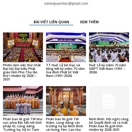
namnguyenlac@gmail.com
BÀI VIẾT LIÊN QUAN
XEM THÊM
Phiên làm việc thứ nhất
TT.Huế: Lễ bế mạc và
Huế: Lễ kỷ niệm 75 năm
Đại hội Đại biểu Phật
tổng kết kỷ niệm 75 năm
GĐPT Việt Nam (1951 –
giáo tỉnh Phú Thọ lần
Gia đình Phật tử Việt
2026)
thứ I nhiệm kỳ 2026 –
Nam (1951-2026)
2031
Phân ban Ni giới TW khu
Phân ban Ni giới TW
Ninh Bình: Hội nghị công
vực phía Bắc kết nối tình
thăm, cúng dàng các
bố Quyết định và ra mắt
pháp lữ, cúng dàng
trường hạ tại Ninh Bình
Phân ban Ni giới tỉnh
Trường hạ, hộ trì Tam
và Hưng Yên: Lan tỏa
nhiệm kỳ 2026-2031