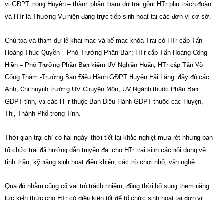
vị GĐPT trong Huyện – thành phần tham dự trại gồm HTr phụ trách đoàn
và HTr là Thường Vụ hiện đang trực tiếp sinh hoạt tại các đơn vị cơ sở.
Chủ tọa và tham dự lễ khai mạc và bế mạc khóa Trại có HTr cấp Tấn
Hoàng Thúc Quyền – Phó Trưởng Phân Ban; HTr cấp Tấn Hoàng Công
Hiền – Phó Trưởng Phân Ban kiêm UV Nghiên Huấn; HTr cấp Tấn Võ
Công Thám -Trưởng Ban Điều Hành GĐPT Huyện Hải Lăng, đầy đủ các
Anh, Chị huynh trưởng UV Chuyên Môn, UV Ngành thuộc Phân Ban
GĐPT tỉnh, và các HTr thuộc Ban Điều Hành GĐPT thuộc các Huyện,
Thị, Thành Phố trong Tỉnh.
Thời gian trại chỉ có hai ngày, thời tiết lại khắc nghiệt mưa rét nhưng ban
tổ chức trại đã hướng dẫn truyền đạt cho HTr trại sinh các nội dung về
tinh thần, kỹ năng sinh hoạt điều khiển, các trò chơi nhỏ, văn nghệ…
Qua đó nhằm củng cố vai trò trách nhiệm, đồng thời bổ sung them năng
lực kiến thức cho HTr có điều kiện tốt để tổ chức sinh hoạt tại đơn vị.