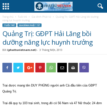
Trang chủ
Tuổi trẻ
Gia đình Phật tử
Quảng Trị: GĐPT Hải Lăng bồi dưỡng
năng lực huynh trưởng
TUỔI TRẺ
GIA ĐÌNH PHẬT TỬ
Quảng Trị: GĐPT Hải Lăng bồi
dưỡng năng lực huynh trưởng
Bởi
(phattuvietnam.net)
-
3 Tháng Một, 2013
Trại được mang tên DUY PHÙNG người anh Cả đầu tiên của GĐPT
Quảng Trị.
Trại đã quy tụ 103 trại sinh, trong đó có 56 Nam và 47 Nữ thuộc 24 đơn