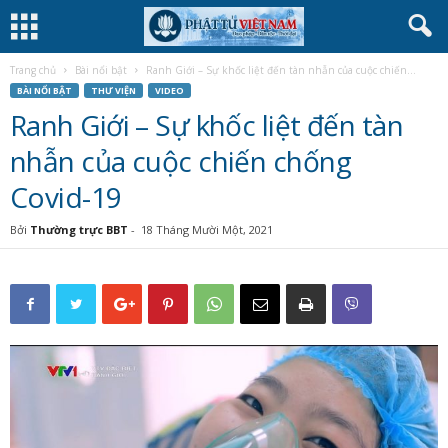
Trang chủ
Bài nổi bật
Ranh Giới – Sự khốc liệt đến tàn nhẫn của cuộc chiến...
BÀI NỔI BẬT
THƯ VIỆN
VIDEO
Ranh Giới – Sự khốc liệt đến tàn
nhẫn của cuộc chiến chống
Covid-19
Bởi
Thường trực BBT
-
18 Tháng Mười Một, 2021