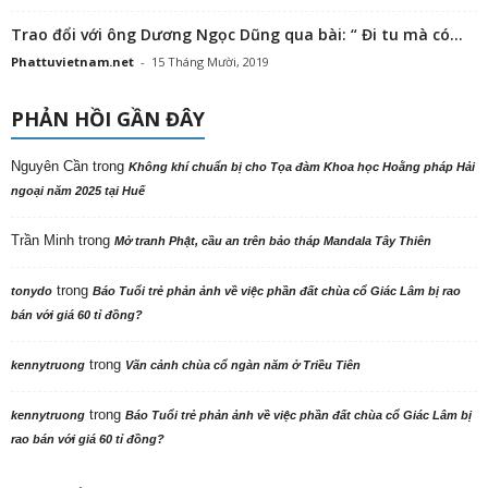
Trao đổi với ông Dương Ngọc Dũng qua bài: “ Đi tu mà có...
Phattuvietnam.net
-
15 Tháng Mười, 2019
PHẢN HỒI GẦN ĐÂY
Nguyên Cần
trong
Không khí chuẩn bị cho Tọa đàm Khoa học Hoằng pháp Hải
ngoại năm 2025 tại Huế
Trần Minh
trong
Mở tranh Phật, cầu an trên bảo tháp Mandala Tây Thiên
trong
tonydo
Báo Tuổi trẻ phản ảnh về việc phần đất chùa cổ Giác Lâm bị rao
bán với giá 60 tỉ đồng?
trong
kennytruong
Vãn cảnh chùa cổ ngàn năm ở Triều Tiên
trong
kennytruong
Báo Tuổi trẻ phản ảnh về việc phần đất chùa cổ Giác Lâm bị
rao bán với giá 60 tỉ đồng?