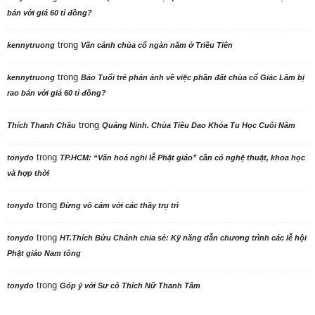
bán với giá 60 tỉ đồng?
trong
kennytruong
Vãn cảnh chùa cổ ngàn năm ở Triều Tiên
trong
kennytruong
Báo Tuổi trẻ phản ảnh về việc phần đất chùa cổ Giác Lâm bị
rao bán với giá 60 tỉ đồng?
trong
Thích Thanh Châu
Quảng Ninh. Chùa Tiêu Dao Khóa Tu Học Cuối Năm
trong
tonydo
TP.HCM: “Văn hoá nghi lễ Phật giáo” cần có nghệ thuật, khoa học
và hợp thời
trong
tonydo
Đừng vô cảm với các thầy trụ trì
trong
tonydo
HT.Thích Bửu Chánh chia sẻ: Kỹ năng dẫn chương trình các lễ hội
Phật giáo Nam tông
trong
tonydo
Góp ý với Sư cô Thích Nữ Thanh Tâm