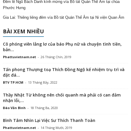
Đêm lễ Ngũ Bách Danh kính mừng vía Bồ tát Quán Thế Âm tại chùa
Phước Hưng
Gia Lai: Thiêng liêng đêm vía Bồ tát Quán Thế Âm tại Ni viện Quan Âm
BÀI XEM NHIỀU
Cô phóng viên lẳng lơ của báo Phụ nữ và chuyện tình tiền,
bản...
Phattuvietnam.net
-
26 Tháng Chín, 2019
Tấn phong Thượng toạ Thích Đồng Ngộ kế nhiệm trụ trì và
đặt đá...
BTV TP.HCM
-
13 Tháng Bảy, 2022
Thầy Nhật Từ không nên chối quanh mà phải có can đảm
nhận lỗi,...
Đào Văn Bình
-
18 Tháng Ba, 2020
Bình Tâm Nhìn Lại Việc Sư Thích Thanh Toàn
Phattuvietnam.net
-
14 Tháng Mười, 2019