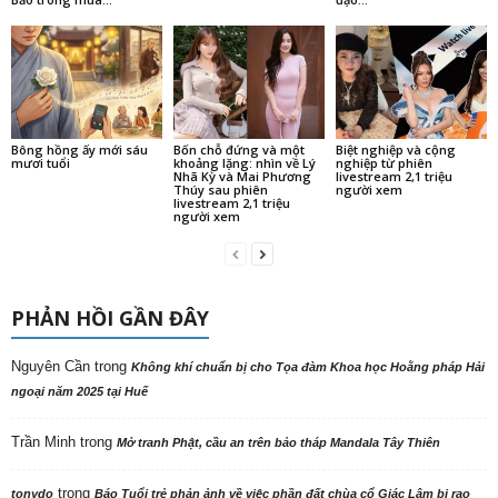
Bông hồng ấy mới sáu
Bốn chỗ đứng và một
Biệt nghiệp và cộng
mươi tuổi
khoảng lặng: nhìn về Lý
nghiệp từ phiên
Nhã Kỳ và Mai Phương
livestream 2,1 triệu
Thúy sau phiên
người xem
livestream 2,1 triệu
người xem
PHẢN HỒI GẦN ĐÂY
Nguyên Cần
trong
Không khí chuẩn bị cho Tọa đàm Khoa học Hoằng pháp Hải
ngoại năm 2025 tại Huế
Trần Minh
trong
Mở tranh Phật, cầu an trên bảo tháp Mandala Tây Thiên
trong
tonydo
Báo Tuổi trẻ phản ảnh về việc phần đất chùa cổ Giác Lâm bị rao