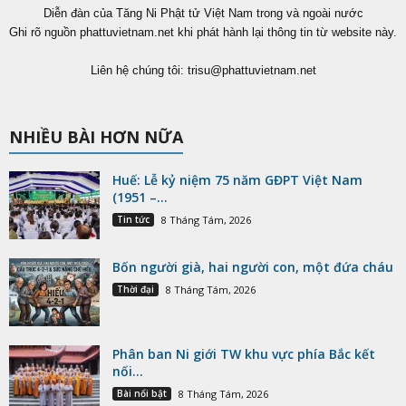
Diễn đàn của Tăng Ni Phật tử Việt Nam trong và ngoài nước
Ghi rõ nguồn phattuvietnam.net khi phát hành lại thông tin từ website này.
Liên hệ chúng tôi:
trisu@phattuvietnam.net
NHIỀU BÀI HƠN NỮA
Huế: Lễ kỷ niệm 75 năm GĐPT Việt Nam
(1951 –...
Tin tức
8 Tháng Tám, 2026
Bốn người già, hai người con, một đứa cháu
Thời đại
8 Tháng Tám, 2026
Phân ban Ni giới TW khu vực phía Bắc kết
nối...
Bài nổi bật
8 Tháng Tám, 2026