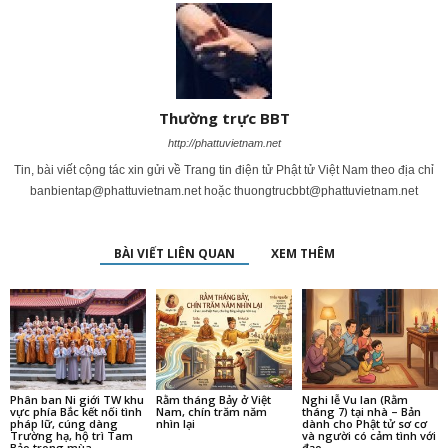
Thường trực BBT
http://phattuvietnam.net
Tin, bài viết cộng tác xin gửi về Trang tin điện tử Phật tử Việt Nam theo địa chỉ
banbientap@phattuvietnam.net
hoặc
thuongtrucbbt@phattuvietnam.net
BÀI VIẾT LIÊN QUAN
XEM THÊM
Phân ban Ni giới TW khu
Rằm tháng Bảy ở Việt
Nghi lễ Vu lan (Rằm
vực phía Bắc kết nối tình
Nam, chín trăm năm
tháng 7) tại nhà – Bản
pháp lữ, cúng dàng
nhìn lại
dành cho Phật tử sơ cơ
Trường hạ, hộ trì Tam
và người có cảm tình với
Bảo trong mùa...
đạo...