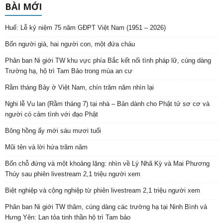
BÀI MỚI
Huế: Lễ kỷ niệm 75 năm GĐPT Việt Nam (1951 – 2026)
Bốn người già, hai người con, một đứa cháu
Phân ban Ni giới TW khu vực phía Bắc kết nối tình pháp lữ, cúng dàng
Trường hạ, hộ trì Tam Bảo trong mùa an cư
Rằm tháng Bảy ở Việt Nam, chín trăm năm nhìn lại
Nghi lễ Vu lan (Rằm tháng 7) tại nhà – Bản dành cho Phật tử sơ cơ và
người có cảm tình với đạo Phật
Bông hồng ấy mới sáu mươi tuổi
Mũi tên và lời hứa trăm năm
Bốn chỗ đứng và một khoảng lặng: nhìn về Lý Nhã Kỳ và Mai Phương
Thúy sau phiên livestream 2,1 triệu người xem
Biệt nghiệp và cộng nghiệp từ phiên livestream 2,1 triệu người xem
Phân ban Ni giới TW thăm, cúng dàng các trường hạ tại Ninh Bình và
Hưng Yên: Lan tỏa tinh thần hộ trì Tam bảo