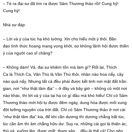
– Té ra
đại sư
đã
tìm ra
được
Sâm Thương
thảo rồi! Cung hỷ!
Cung hỷ!
Nhà sư
đáp:
– Lời và ý của
túc hạ
khó lường. Xin cho hiểu một ý thôi.
Bần
đạo
tình thức hoang mang vọng khởi, sợ không
lãnh hội
được thiền
ý của người
cao sĩ
chăng?
– Không dám! Vả,
đại sư
khiêm tốn mà làm gì? Rốt lại,
Thích
Ca
là
Thích Ca
,
Văn Thù
là
Văn Thù
thôi, nhân nào hoa nấy, cây
nào quả nấy. Nhưng tất cả đều phải được kết tinh nơi mặt đất trần
gian, nơi “như thật tâm địa” – ở đây và bây giờ – không có một nơi
nào khác, thì lời và ý của tại hạ có gì đâu mà khó hiểu! Chỉ có
Sâm
Thương
thảo mới hội tụ được đêm ngày,
dung hòa
được mối
xung
đột
lưỡng nguyên của trời đất. Chỉ có
Sâm Thương
thảo ở nơi cái
“như thật tâm địa” kia, để khi cần dương thì dương chẳng bất túc,
lúc cần âm thì âm chẳng
hữu dư
. Suy ra, những cái gọi là
thiện ác
,
thủ xả, xuống lên, được mất, tham sân… đều là thế cả! Cho nên,