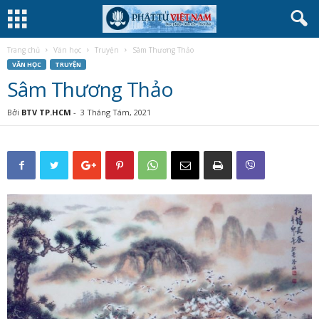
Trang chủ
Văn học
Truyện
Sâm Thương Thảo
VĂN HỌC
TRUYỆN
Sâm Thương Thảo
Bởi
BTV TP.HCM
-
3 Tháng Tám, 2021