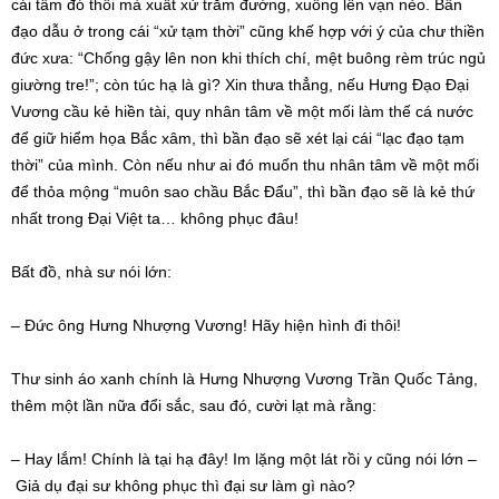
cái tâm đó thôi mà xuất xử trăm đường, xuống lên vạn nẻo.
Bần
đạo
dẫu ở trong cái “xử tạm thời” cũng khế hợp với ý của chư thiền
đức xưa: “Chống gậy lên non khi
thích chí
, mệt buông rèm trúc ngủ
giường tre!”; còn
túc hạ
là gì? Xin thưa thẳng, nếu Hưng Đạo
Đại
Vương
cầu kẻ hiền tài, quy
nhân tâm
về một mối làm thế cá nước
để giữ hiểm họa Bắc xâm, thì
bần đạo
sẽ xét lại cái “lạc đạo tạm
thời” của mình. Còn nếu như ai đó muốn thu
nhân tâm
về một mối
để thỏa mộng “muôn sao chầu Bắc Đẩu”, thì
bần đạo
sẽ là kẻ thứ
nhất trong Đại Việt ta… không phục đâu!
Bất đồ,
nhà sư
nói lớn:
– Đức ông Hưng Nhượng Vương! Hãy
hiện hình
đi thôi!
Thư sinh áo xanh chính là Hưng Nhượng Vương Trần Quốc Tảng,
thêm
một lần
nữa đổi sắc, sau đó, cười lạt mà rằng:
– Hay lắm! Chính là tại hạ đây!
Im lặng
một lát rồi y cũng nói lớn –
Giả dụ
đại sư
không phục thì
đại sư
làm gì nào?