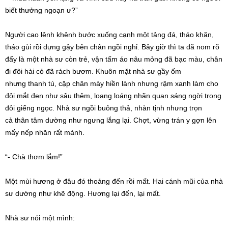
biết
thưởng ngoạn
ư?”
Người cao lênh khênh
bước xuống
cạnh một tảng đá, tháo khăn,
tháo gùi rồi dựng gậy bên chân ngồi nghỉ. Bây giờ thì ta đã nom rõ
đấy là một
nhà sư
còn trẻ, vận tấm áo nâu mỏng đã
bạc màu
, chân
đi đôi hài cỏ đã
rách bươm
. Khuôn mặt
nhà sư
gầy ốm
nhưng
thanh tú
, cặp chân mày
hiền lành
nhưng rậm xanh làm cho
đôi mắt đen như sâu thêm, loang loáng nhãn quan
sáng ngời
trong
đôi giếng ngọc.
Nhà sư
ngồi buông thả, nhàn tịnh nhưng trọn
cả
thân tâm
dường như ngưng lắng lại. Chợt, vừng trán y gợn lên
mấy nếp nhăn rất mảnh.
“- Chà thơm lắm!”
Một mùi hương ở
đâu đó
thoảng đến rồi mất. Hai cánh mũi của
nhà
sư
dường như khẽ động. Hương lại đến, lại mất.
Nhà sư
nói một mình
: