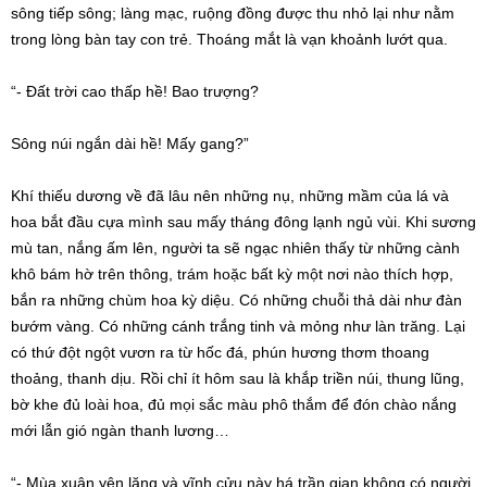
sông tiếp sông; làng mạc, ruộng đồng được
thu nhỏ
lại như nằm
trong lòng bàn tay con trẻ. Thoáng mắt là vạn khoảnh
lướt qua
.
“- Đất trời cao thấp hề! Bao trượng?
Sông núi ngắn dài hề! Mấy gang?”
Khí thiếu dương về
đã lâu
nên những nụ, những mầm của lá và
hoa bắt đầu cựa mình sau mấy tháng đông lạnh ngủ vùi. Khi sương
mù tan, nắng ấm lên, người ta sẽ
ngạc nhiên
thấy từ những cành
khô bám hờ trên thông, trám hoặc bất kỳ một nơi nào
thích hợp
,
bắn ra những chùm hoa
kỳ diệu
. Có những chuỗi thả dài như đàn
bướm vàng. Có những cánh trắng tinh và mỏng như làn trăng. Lại
có thứ đột ngột vươn ra từ hốc đá, phún hương thơm
thoang
thoảng
, thanh dịu. Rồi chỉ ít hôm sau là khắp triền núi, thung lũng,
bờ khe đủ loài hoa, đủ mọi sắc màu phô thắm để đón chào nắng
mới lẫn gió ngàn
thanh lương
…
“-
Mùa xuân
yên lặng và
vĩnh cửu
này há trần gian không có người