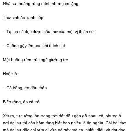
Nhà sư
thoáng
rùng mình
nhưng
im lặng
.
Thư sinh áo xanh tiếp:
– Tại hạ có đọc được câu thơ của một vị
thiền sư
:
– Chống gậy lên non khi
thích chí
Mệt buông rèm trúc ngủ giường tre.
Hoặc là:
– Cỏ bồng, én đậu thấp
Biển rộng, ẩn cá to!
Xét ra,
tư tưởng
lớn trong trời đất đều gặp gỡ nhau cả, nhưng ở
nơi
đại sư
thì còn hàm tàng biết bao nhiêu là ẩn nghĩa. Cái bài thơ
mà
đại sư
đắc chí
vừa đi vừa gõ gậy mà ca, phiếu diễu và đạt đạo