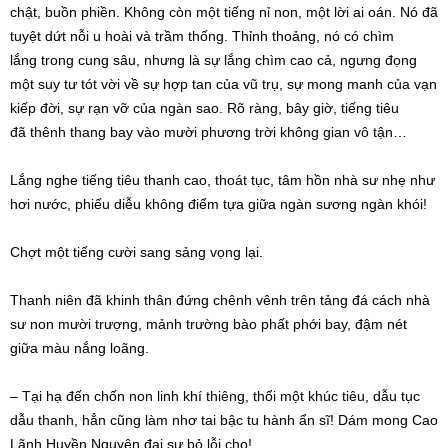
chật,
buồn phiền
. Không còn một tiếng nỉ non, một lời ai oán. Nó đã
tuyệt dứt nỗi u hoài và trầm thống.
Thỉnh thoảng
, nó có
chìm
lắng
trong cung sâu, nhưng là sự lắng chìm cao cả, ngưng đọng
một suy tư tót vời về sự hợp tan của
vũ trụ
, sự
mong manh
của
vạn
kiếp
đời, sự rạn vỡ của ngàn sao.
Rõ ràng
, bây giờ, tiếng tiêu
đã
thênh thang
bay vào
mười phương
trời
không gian
vô tận
…
Lắng nghe tiếng tiêu thanh cao, thoát tục,
tâm hồn
nhà sư
nhẹ như
hơi nước, phiếu diễu
không điểm
tựa giữa ngàn sương ngàn khói!
Chợt một tiếng cười
sang sảng
vọng lại.
Thanh niên đã khinh thân đứng chênh vênh trên tảng đá cách
nhà
sư
non mười trượng, mảnh trường bào phất phới bay, đậm nét
giữa màu nắng loãng.
– Tại hạ đến chốn non linh khí thiêng, thổi một khúc tiêu, dẫu tục
dẫu thanh, hẳn cũng làm nhơ tai bậc
tu hành
ẩn sĩ! Dám mong Cao
Lãnh Huyền Nguyên
đại sư
bỏ lỗi cho!