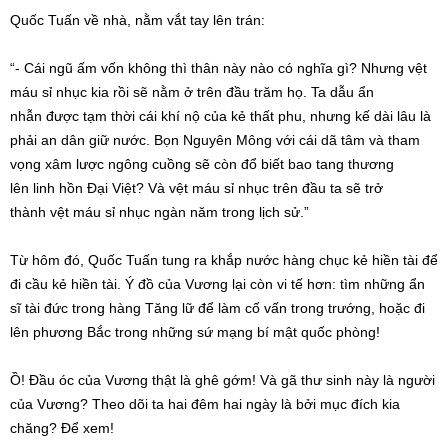
Quốc Tuấn về nhà, nằm
vắt tay lên trán
:
“- Cái
ngũ ấm
vốn không thì thân này nào có nghĩa gì? Nhưng vệt
máu
sỉ nhục
kia rồi sẽ nằm ở trên đầu
trăm họ
. Ta dẫu
ẩn
nhẫn
được tạm thời cái khí nộ của kẻ thất phu, nhưng kế dài lâu là
phải an dân giữ nước. Bọn Nguyên Mông với cái
dã tâm
và
tham
vọng
xâm lược
ngông cuồng sẽ còn đổ biết bao tang thương
lên
linh hồn
Đại Việt? Và vệt máu
sỉ nhục
trên đầu ta sẽ
trở
thành
vệt máu
sỉ nhục
ngàn năm
trong lịch sử
.”
Từ hôm đó, Quốc Tuấn tung ra khắp nước hàng chục kẻ hiền tài để
đi cầu kẻ hiền tài. Ý đồ của Vương lại còn
vi tế
hơn: tìm những
ẩn
sĩ
tài đức
trong hàng
Tăng lữ
để làm
cố vấn
trong trướng, hoặc
đi
lên
phương Bắc trong những
sứ mạng
bí mật
quốc phòng!
Ồ! Đầu óc của Vương thật là ghê gớm! Và gã thư sinh này là người
của Vương?
Theo dõi
ta hai đêm hai ngày là bởi
mục đích
kia
chăng? Để xem!