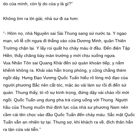
do
của mình, còn
lý do
của y là gì?”
Không
tìm ra
lời giải,
nhà sư
đi
xa hơn
:
“- Hôm nọ, nhà Nguyên sai Sài Thung sang sứ nước ta. Y ngạo
mạn,
vô lễ
cỡi ngựa
đi thẳng
vào cửa Dương Minh, quân Thiên
Trường chặn lại. Y lấy roi quất họ chảy máu ở đầu. Đến điện Tập
Hiền, thấy chăng bày màn trướng y mới chịu xuống ngựa.
Vua
Nhân Tôn
sai Quang Khải đến sứ quán khoản tiếp, y nằm
khểnh không ra. Khải vào hẳn trong phòng, y cũng chẳng thèm
ngồi dậy. Hưng Đạo Vương Quốc Tuấn
hiểu rõ
lòng mộ đạo
của
người phương Bắc nên cắt tóc, mặc áo vải làm sư rồi đi đến sứ
quán. Thung thấy,
tỏ rõ
sự
kính trọng
,
đứng dậy
vái chào rồi mời
ngồi. Quốc Tuấn
ung dung
pha trà cùng uống với Thung. Người
hầu của Thung muốn thử
định lực
của
nhà sư
phương Nam nên
cầm cái tên chọc vào đầu Quốc Tuấn đến chảy máu. Sắc mặt Quốc
Tuấn vẫn
an nhiên
tự tại
. Thung sợ, khi khách ra về, đích thân hắn
ra tận cửa vái tiễn.”