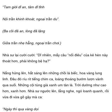
“Tam giới dĩ an, tâm dĩ tĩnh
Nội trần
khinh khoát,
ngoại trần
du”.
(
Ba cõi
đã an, lòng đã lặng
Giữa trần nhẹ hẫng,
ngoại trần
chơi.)
Nhà sư
lại cười cười: “Dĩ nhiên, mấy câu “nối điêu” của kẻ hèn này
thoát hơn, phải không bệ hạ?”
Nắng hửng lên, hắt sáng lên những chồi lá biếc, hoa vàng lung
linh.
Đâu đó
ríu rít tiếng chim ca,
loáng thoáng
bướm lượn vành
qua suối. Những cội tùng già xanh um tàn lá. Trời dường như cao
hơn, xanh hơn.
Nhà sư
ngước lên, lắng nghe, ngó
loanh quanh
, rồi
vừa đi vừa gõ gậy mà ca:
“Ngày thì quạ vàng dọi