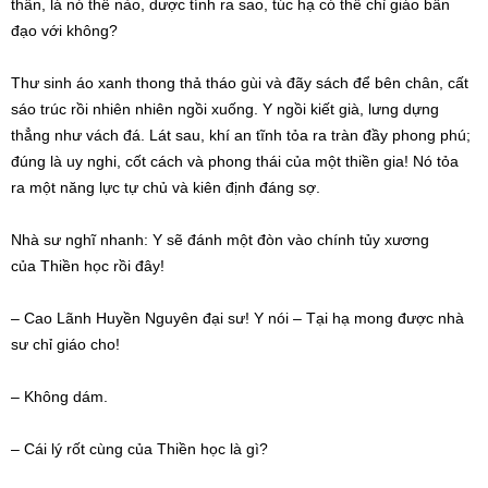
thân, lá nó thế nào, dược tính ra sao,
túc hạ
có thể chỉ giáo
bần
đạo
với không?
Thư sinh áo xanh
thong thả
tháo gùi và đãy sách để bên chân, cất
sáo trúc rồi nhiên nhiên ngồi xuống. Y
ngồi kiết già
, lưng dựng
thẳng như vách đá. Lát sau, khí
an tĩnh
tỏa ra
tràn đầy
phong phú
;
đúng là
uy nghi
,
cốt cách
và phong thái của một thiền gia! Nó
tỏa
ra
một
năng lực
tự chủ
và
kiên định
đáng sợ
.
Nhà sư
nghĩ nhanh: Y sẽ đánh một đòn vào chính tủy xương
của
Thiền học
rồi đây!
– Cao Lãnh Huyền Nguyên đại sư! Y nói – Tại hạ mong được
nhà
sư
chỉ giáo cho!
– Không dám.
– Cái lý rốt cùng của
Thiền học
là gì?