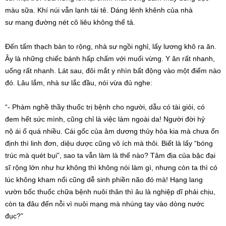
màu sữa. Khí núi vẫn lạnh tái tê. Dáng lênh khênh của
nhà
sư
mang đường nét cô liêu không thể tả.
Đến tấm thạch bàn to rộng,
nhà sư
ngồi nghỉ, lấy lương khô ra ăn.
Ây là những chiếc bánh hấp chấm với muối vừng. Y ăn rất nhanh,
uống rất nhanh. Lát sau, đôi mắt y nhìn
bất động
vào một điểm nào
đó. Lâu lắm,
nhà sư
lắc đầu, nói
vừa đủ
nghe:
“- Phàm nghề thầy thuốc trị bệnh cho người, dẫu có tài giỏi, có
đem
hết sức
mình, cũng chỉ là
việc làm
ngoài da! Người đời
hỷ
nộ
ái ố quá nhiều. Cái gốc của
âm dương
thủy hỏa
kia mà chưa ổn
định thì
linh đơn
, diệu dược cũng
vô ích
mà thôi. Biết là lấy “bóng
trúc mà quét bụi”, sao ta vẫn làm là thế nào?
Tâm địa
của bậc
đại
sĩ
rộng lớn như
hư không
thì không nói làm gì, nhưng còn ta thì có
lúc không kham nổi cũng dễ sinh
phiền não
đó mà! Hạng lang
vườn bốc thuốc chữa bệnh nuôi thân thì âu là nghiệp dĩ phải chịu,
còn ta đâu đến nỗi vì nuôi mạng mà nhúng tay vào dòng nước
đục?”