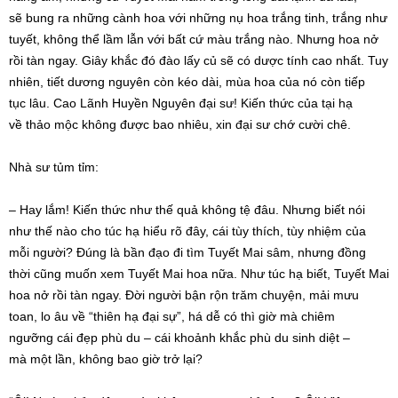
sẽ
bung ra
những cành hoa với những nụ hoa trắng tinh, trắng như
tuyết, không thể
lầm lẫn
với bất cứ màu trắng nào. Nhưng hoa nở
rồi tàn ngay. Giây khắc đó đào lấy củ sẽ có dược tính cao nhất.
Tuy
nhiên
, tiết dương nguyên còn kéo dài, mùa hoa của nó còn
tiếp
tục
lâu. Cao Lãnh Huyền Nguyên đại sư!
Kiến thức
của tại hạ
về
thảo mộc
không được bao nhiêu, xin
đại sư
chớ
cười chê
.
Nhà sư
tủm tỉm:
– Hay lắm!
Kiến thức
như thế quả không tệ đâu. Nhưng biết nói
như thế nào cho
túc hạ
hiểu rõ
đây, cái tùy thích, tùy nhiệm của
mỗi người? Đúng là
bần đạo
đi tìm Tuyết Mai sâm, nhưng
đồng
thời
cũng muốn xem Tuyết Mai hoa nữa. Như
túc hạ
biết, Tuyết Mai
hoa nở rồi tàn ngay.
Đời người
bận rộn trăm chuyện, mải mưu
toan,
lo âu
về “thiên hạ đại sự”, há dễ có
thì giờ
mà
chiêm
ngưỡng
cái đẹp phù du – cái khoảnh khắc phù du
sinh diệt
–
mà
một lần
, không bao giờ trở lại?