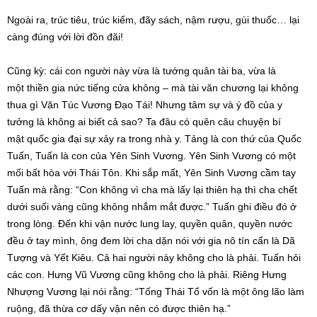
Ngoài ra
, trúc tiêu, trúc kiếm, đãy sách, nậm rượu, gùi thuốc… lại
càng đúng với lời đồn đãi!
Cũng kỳ: cái
con người
này vừa là tướng quân tài ba, vừa là
một
thiền gia
nức tiếng
cửa không
– mà tài
văn chương
lại không
thua gì Văn Túc
Vương Đạo
Tái! Nhưng tâm sự và ý đồ của y
tưởng là không ai biết cả sao? Ta đâu có quên
câu chuyện
bí
mật
quốc gia
đại sự
xảy ra trong nhà y. Tảng là con thứ của Quốc
Tuấn, Tuấn là con của Yên Sinh Vương. Yên Sinh Vương có một
mối
bất hòa
với Thái Tôn. Khi sắp mất, Yên Sinh Vương cầm tay
Tuấn mà rằng: “Con không vì cha mà
lấy lại
thiên hạ
thì cha chết
dưới
suối vàng
cũng không nhắm mắt được.” Tuấn ghi điều đó ở
trong lòng. Đến khi vận nước lung lay, quyền quân, quyền nước
đều ở tay mình, ông đem lời cha dặn nói với
gia nô
tín cẩn
là Dã
Tượng và Yết Kiêu. Cả hai người này không cho là phải. Tuấn hỏi
các con. Hưng Vũ Vương cũng không cho là phải. Riêng Hưng
Nhượng Vương lại nói rằng: “Tống
Thái Tổ
vốn là một ông lão làm
ruộng, đã thừa cơ dấy vận nên có được
thiên hạ
.”