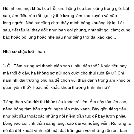
Hốt nhiên
, một khúc tiêu trỗi lên. Tiếng
tiêu tan
loãng trong gió. Lát
sau, âm điệu réo rắt cực kỳ
thê lương
làm
xao xuyến
và
não
lòng
người.
Nhà sư
cũng chợt thấy mình bâng khuâng kỳ lạ. Lát
sau, tiết tấu lại thay đổi: như loan gọi phụng, như sắt gọi cầm; cung
bậc hoặc bỏ lửng hoặc nhẹ sâu như tiếng
thở dài
xào xạc
…
Nhà sư
chặc lưỡi than:
“- Ôi! Tâm sự người thanh niên sao
u sầu
đến thế? Khúc tiêu này
mà thổi ở đây, há không sợ núi non cười cho thúi ruột ấy ư? Chí
nam nhi
đại trượng phu
há dễ chôn vùi
thân danh
trong âm khúc
bi
quan
yếm thế? Hoặc nỗi khắc khoải thường tình nhi nữ?”
Tiếng than vừa dứt thì khúc tiêu khác trỗi lên. Âm này tỏa lên cao,
nâng bổng
tâm hồn
người nghe lên mây xanh. Bây giờ, tiếng tiêu
như bắt đầu thoát xác những nỗi niềm
trần tục
để bay lượn phiêu
bồng vào cõi
tinh thần
sáng láng, cao đại và hoằng viễn.
Rõ ràng
là
nó đã
dứt khoát
vĩnh biệt
mặt đất trần gian với những
rối ren
, bẩn