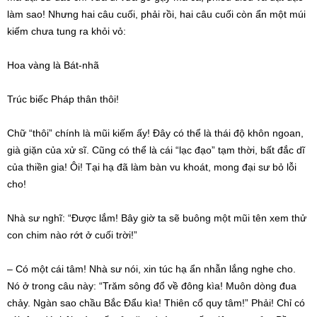
làm sao! Nhưng hai câu cuối, phải rồi, hai câu cuối còn ẩn một múi
kiếm chưa tung ra khỏi vỏ:
Hoa vàng là Bát-nhã
Trúc biếc
Pháp thân
thôi!
Chữ “thôi” chính là mũi kiếm ấy! Đây có thể là
thái độ
khôn ngoan,
già giặn của xử sĩ. Cũng có thể là cái “lạc đạo” tạm thời, bất đắc dĩ
của thiền gia! Ôi! Tại hạ đã làm bàn vu khoát, mong
đại sư
bỏ lỗi
cho!
Nhà sư
nghĩ: “Được lắm! Bây giờ ta sẽ buông một mũi tên xem thử
con chim nào rớt ở cuối trời!”
– Có một cái tâm!
Nhà sư
nói, xin
túc hạ
ẩn nhẫn
lắng nghe cho.
Nó ở trong câu này: “Trăm sông đổ về đông kìa! Muôn dòng đua
chảy. Ngàn sao chầu
Bắc Đẩu
kìa!
Thiên cổ
quy tâm!” Phải! Chỉ có