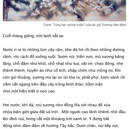
Tranh "Tùng hạc tường xuân" của tác giả Trương Hán Minh
Cuối tháng giêng, trời lạnh sắt se.
Nước rỉ ra từ những lùm cây rậm, khe đá hở rồi theo những đường
rãnh, róc rách đổ xuống suối. Sườn núi, triền non, mù sương bãng
lãng; chỗ đậm như khói, chỗ nhạt như lụa;
vật vờ
, chao động, nhẹ
thênh thênh,
huyền ảo
như
cổ tích
, chập chờn như mộng mị. Khi
cơn gió thoảng, sương mù lại
ùn ùn
tỏa ra
, phất phơ, lượn vành rồi
nằm vắt ngang trên đầu cây trông bình thản, trầm
mặc
như
một
hiền triết
ở non cao.
Hơi nước, khí đá, mù sương như đồng lõa
với nhau
để
xóa
nhòa
biên giới
giữa đất và trời…Một người cao lênh khênh nhô đầu
lên đỉnh núi, bóng cắt một khoảng trời xanh lơ. Y đứng
bất
động
nhìn đăm đăm về
hướng Tây
bắc. Dưới chân, núi tiếp núi,