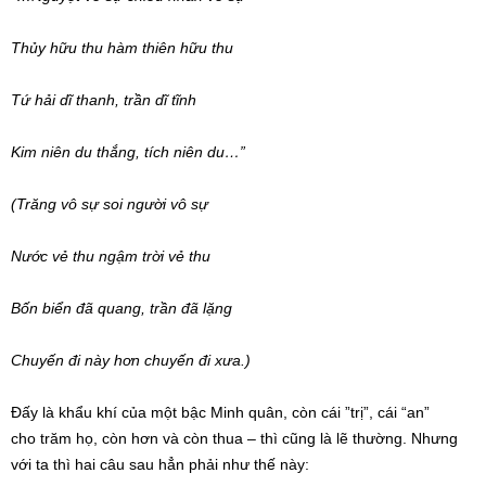
Thủy hữu thu hàm
thiên hữu
thu
Tứ hải
dĩ thanh, trần dĩ tĩnh
Kim niên du thắng, tích niên du…”
(Trăng vô sự soi người vô sự
Nước vẻ thu ngậm trời vẻ thu
Bốn biển đã quang, trần đã lặng
Chuyến đi này hơn chuyến đi xưa.)
Đấy là khẩu khí của một bậc
Minh quân
, còn cái ”trị”, cái “an”
cho
trăm họ
, còn hơn và còn thua – thì cũng là
lẽ thường
. Nhưng
với ta thì hai câu sau hẳn phải như thế này: