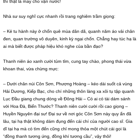
thì thật là may cho vận nước!
Nhà sư
suy nghĩ
cực nhanh rồi
trang nghiêm
trầm giọng:
– Kẻ
tu hành
này ở chốn quê mùa dân dã,
quanh năm
áo vải chân
đen, quan trường
vô duyên
, kinh kỳ ngại chốn. Chẳng hay
túc hạ
là
ai mà biết được
pháp hiệu
khó nghe của bần đạo?
Thanh niên áo xanh cười tủm tỉm, cung tay chào, phong thái vừa
khoan thai, vừa
chừng mực
:
– Dưới chân núi
Côn Sơn
, Phượng Hoàng – kéo dài suốt cả vùng
Hải Dương, Kiếp Bạc, cho chí những thôn làng xa xôi
tụ tập
quanh
Lục Đầu giang chung dòng về
Đông Hải
– Có ai có tài dám sánh
với
Hoa Đà
, Biển Thước? Thanh niên cười cười rồi cao giọng –
Huyền Nguyên đại sư!
Đại sư
về nơi góc
Côn Sơn
này quy ẩn
đã
lâu
, tại hạ
thật không
dám đụng đến cái chí của người
cao sĩ
.
Gia
dĩ
tại hạ mà có tìm đến cũng chỉ mong thỏa một chút cái gọi là
“đồng thanh
tương ứng
, đồng khí tương cầu”, vậy thôi!