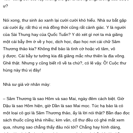
ư?
Nói xong, thư sinh áo xanh lại cười cười khó hiểu.
Nhà sư
bắt gặp
cái cười ấy, rất
thú vị
mà
đồng thời
cũng rất
cảnh giác
. Y là người
của Sài Thung hay của Quốc Tuấn? Y dò xét gì nơi ta mà giăng
một cái bẫy ỡm ờ về y học, dịch học,
đạo học
nơi cái chữ
Sâm
Thương
thảo kia? Không thể bảo là
tình cờ
hoặc
vô tâm
,
vô
ý
được. Cái bẫy
tư tưởng
kia đã giăng mắc như thiên la địa võng.
Ghê thật. Nhưng y cũng biết rõ về ta chứ?, có lẽ vậy. Ồ! Cuộc
thư
hùng
này
thú vị
đây!
Nhà sư
giả vờ
nhăn mày:
–
Sâm Thương
là sao Hôm và sao Mai, ngày đêm
cách biệt
. Giờ
Dậu là sao Hôm hiện, giờ Dần là sao Mai mọc.
Túc hạ
bảo là có
một loại cỏ gọi là
Sâm Thương
thảo, ấy là
lời nói
thật?
Bần đạo
đọc
sách thuốc cũng khá nhiều;
kim văn
,
cổ thư
đều có ghé mắt
xem
qua
, nhưng sao chẳng thấy đâu nói tới? Chẳng hay
hình dáng
,