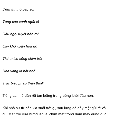
Đêm thì thỏ bạc soi
Tùng cao xanh ngất lá
Đâu ngại tuyết hàn rơi
Cây khô xuân hoa nở
Tịch mịch tiếng chim trời
Hoa vàng là
bát nhã
Trúc biếc
pháp thân
thôi!”
Tiếng ca nhỏ dần rồi tan loãng trong bóng khói đầu non.
Khi
nhà sư
từ bên kia suối
trở lại
, sau lưng đã đầy một gùi rễ và
củ.
Mặt trời
vừa hừng lên lại chìm mất trong
đám mây
đùng đục