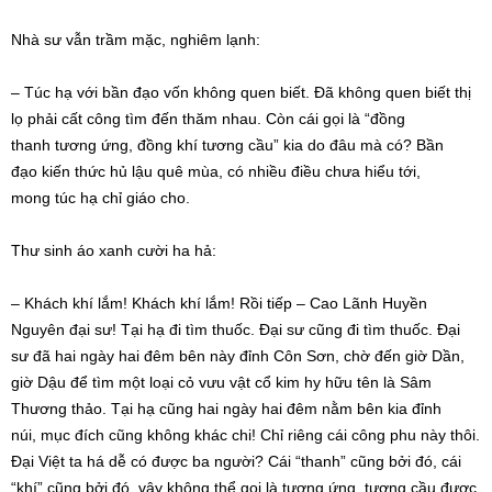
Nhà sư
vẫn trầm mặc, nghiêm lạnh:
–
Túc hạ
với
bần đạo
vốn không
quen biết
. Đã không
quen biết
thị
lọ phải cất công tìm đến thăm nhau. Còn cái gọi là “đồng
thanh
tương ứng
, đồng khí tương cầu” kia do đâu mà có?
Bần
đạo
kiến thức
hủ lậu quê mùa, có nhiều điều chưa hiểu tới,
mong
túc hạ
chỉ giáo cho.
Thư sinh áo xanh cười ha hả:
– Khách khí lắm! Khách khí lắm! Rồi tiếp – Cao Lãnh Huyền
Nguyên đại sư! Tại hạ đi tìm thuốc.
Đại sư
cũng đi tìm thuốc.
Đại
sư
đã hai ngày hai đêm bên này đỉnh
Côn Sơn
, chờ đến giờ Dần,
giờ Dậu để tìm một loại cỏ vưu vật
cổ kim
hy hữu
tên là
Sâm
Thương
thảo. Tại hạ cũng hai ngày hai đêm nằm bên kia đỉnh
núi,
mục đích
cũng không khác chi! Chỉ riêng cái
công phu
này thôi.
Đại Việt ta há dễ có được ba người? Cái “thanh” cũng bởi đó, cái
“khí” cũng bởi đó, vậy không thể gọi là
tương ứng
, tương cầu được