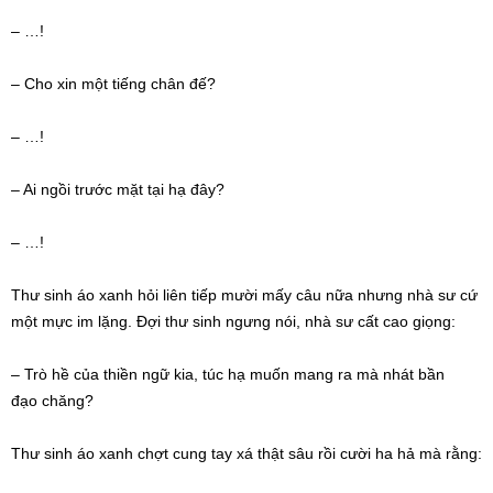
– …!
– Cho xin một
tiếng chân
đế?
– …!
– Ai ngồi
trước mặt
tại hạ đây?
– …!
Thư sinh áo xanh hỏi
liên tiếp
mười mấy câu nữa nhưng
nhà sư
cứ
một mực
im lặng
. Đợi thư sinh ngưng nói,
nhà sư
cất cao giọng:
– Trò hề của thiền ngữ kia,
túc hạ
muốn mang ra mà nhát
bần
đạo
chăng?
Thư sinh áo xanh chợt cung tay xá thật sâu rồi cười ha hả mà rằng: