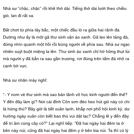
Nhà sư
“chậc, chậc” rồi khẽ
thở dài
. Tiếng
thở dài
lướt theo chiều
gió, lan đi rất xa.
Bất chơt từ phía tây bắc, một chiếc đầu ló ra giữa hai rãnh đá.
Dường như ấy là một gã thư sinh vận áo xanh. Gã leo lên tảng đá,
đứng nhìn quanh một hồi rồi búng người về phía sau.
Nhà sư
ngạc
nhiên
suýt buột miệng la lên. Thư sinh áo xanh chỉ
hờ hững
thụt lùi
mà người y đã bắn ra sau gần trượng, rơi đúng trên tấm đá nhô ra
cạnh bờ vực.
Nhà sư
nhăn mày nghĩ:
“- Y nom vẻ thư sinh mà sao bản lãnh võ học kinh người đến thế?
Y đến đây làm gì? Nơi cái đỉnh
Côn sơn
đèo heo hút gió này có chi
là hứng thú? Bây giờ là tiết xuân lạnh, khắp nơi phố hội kinh kỳ,
dư
hưởng
ngày xuân còn biết bao thú vui dật lạc? Chẳng lẽ y đến đây
để tri âm cùng cây cỏ?” Lại nghĩ tiếp: “Đã hai ngày hai đêm ta ở
bên này núi, cũng đã hai ngày hai đêm y ở bên kia núi. Ta thì có
lý