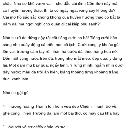
chậc!
Nhà sư
khẽ vươn vai – cho dẫu cái đỉnh
Côn Sơn
này mà
có
huyền hương
thảo, thì ta có ngây ngất váng say không đó?
Cái
mơ hồ
sắc sắc không không
của
huyền hương
thảo có bắt ta
nằm dài mà ngơi nghỉ cho quên đi cái kiếp phù sanh?”
Nhà sư
rũ áo
đứng dậy
rồi
cất tiếng
cười ha hả! Tiếng cười hào
sảng như xoáy động cả triền non cô tịch. Cười xong, y khoác gùi
lên vai, trượng cầm tay rồi
nhàn hạ
bước dài
theo hàng hoa nở.
Đến một vũng nước trên đá, trong như mắt mèo, đẹp quá, y dừng
lại. Một đám mù bay qua, ngấy lạnh. Y
rùng mình
,
ngắm nhìn
dưới
đáy nước; màu da trời ẩn hiện,
loáng thoáng
từng khoảng trắng
đục, xanh lam…
Nhà sư
gật gù
:
“- Thượng hoàng
Thánh tôn
hôm vừa dẹp Chiêm Thành
trở về
,
ghé cung Thiên Trường đã làm một bài thơ, có mấy câu khá hay:
“…Nguyệt vô sự chiếu nhân vô sự