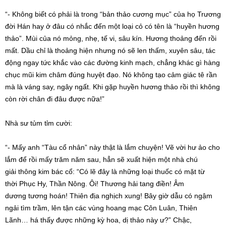
“- Không biết có phải là trong “bản thảo cương mục” của họ Trương
đời Hán hay ở đâu có nhắc đến một loại cỏ có tên là “huyền hương
thảo”. Mùi của nó mỏng, nhẹ, tế vi, sâu kín. Hương thoảng đến rồi
mất. Dầu chỉ là thoảng hiện nhưng nó sẽ len thấm, xuyên sâu,
tác
động
ngay tức khắc vào các đường kinh mạch, chẳng khác gì hàng
chục mũi kim châm đúng huyệt đạo. Nó không tạo
cảm giác
tê rần
mà là váng say, ngây ngất. Khi gặp
huyền hương
thảo rồi thì không
còn rời chân đi đâu được nữa!”
Nhà sư
tủm tỉm cười:
“- Mấy anh “Tàu cổ nhân” này thật là lắm chuyện!
Vẽ vời
hư ảo
cho
lắm để rồi mấy trăm năm sau, hẳn sẽ
xuất hiện
một nhà
chú
giải
thông kim bác cổ: “Có lẽ đây là những loại thuốc có mặt từ
thời
Phục Hy
, Thần Nông. Ôi! Thương hải tang điền!
Âm
dương
tương hoán! Thiên địa nghịch xung! Bây giờ dẫu có ngậm
ngải tìm trầm, lên tận các vùng hoang mạc
Côn Luân
, Thiên
Lãnh… há thấy được những kỳ hoa, dị thảo này ư?” Chậc,