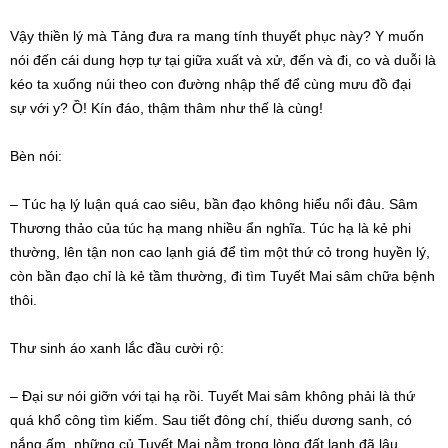
Vậy thiền lý mà Tảng đưa ra mang tính
thuyết phục
này? Y muốn
nói đến cái dung hợp
tự tại
giữa xuất và xử, đến và đi, co và duỗi là
kéo ta xuống núi theo
con đường
nhập thế
để cùng mưu đồ
đại
sự
với y? Ồ! Kín đáo,
thậm thâm
như thế là cùng!
Bèn nói:
–
Túc hạ
lý luận
quá cao siêu,
bần đạo
không hiểu nổi đâu.
Sâm
Thương
thảo của
túc hạ
mang nhiều ẩn nghĩa.
Túc hạ
là kẻ
phi
thường
, lên tận non cao lạnh giá để tìm một thứ cỏ trong huyền lý,
còn
bần đạo
chỉ là kẻ tầm thường, đi tìm Tuyết Mai sâm chữa bệnh
thôi.
Thư sinh áo xanh lắc đầu cười rộ:
–
Đại sư
nói giỡn với tại hạ rồi. Tuyết Mai sâm không phải là thứ
quá khổ công
tìm kiếm
. Sau tiết
đông chí
, thiếu dương sanh, có
nắng ấm, những củ Tuyết Mai nằm trong lòng đất lạnh
đã lâu
,