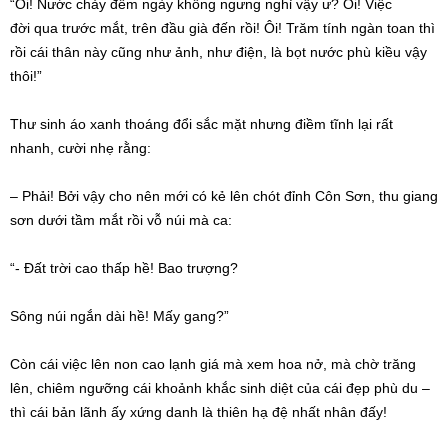
“Ôi! Nước chảy đêm ngày không ngưng nghỉ vậy ư? Ôi!
Việc
đời
qua
trước mắt
, trên đầu già đến rồi! Ôi! Trăm tính ngàn toan thì
rồi cái thân này cũng như ảnh, như điện, là bọt nước phù kiều vậy
thôi!”
Thư sinh áo xanh thoáng đổi sắc mặt nhưng
điềm tĩnh
lại rất
nhanh, cười nhẹ rằng:
– Phải! Bởi vậy cho nên mới có kẻ lên chót đỉnh
Côn Sơn
, thu giang
sơn dưới tầm mắt rồi vỗ núi mà ca:
“- Đất trời cao thấp hề! Bao trượng?
Sông núi ngắn dài hề! Mấy gang?”
Còn cái việc lên non cao lạnh giá mà xem hoa nở, mà chờ trăng
lên,
chiêm ngưỡng
cái khoảnh khắc
sinh diệt
của cái đẹp phù du –
thì cái bản lãnh ấy xứng danh là
thiên hạ
đệ
nhất nhân
đấy!