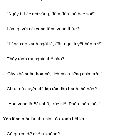
– “Ngày thì ác dọi vàng, đêm đến thỏ bạc soi!”
– Làm gì với cái
vọng tâm
, vọng thức?
– “Tùng cao xanh ngất lá, đâu ngại tuyết hàn rơi!”
– Thấy tánh thì nghĩa thế nào?
-“ Cây khô xuân hoa nở, tịch mịch tiếng chim trời!”
– Chưa đủ duyên thì
lập tâm
lập hạnh thế nào?
– “Hoa vàng là Bát-nhã, trúc biết
Pháp thân
thôi!”
Yên lặng một lát, thư sinh áo xanh hỏi lớn:
– Có gươm để chém không?