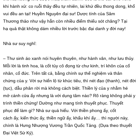
khi hành xử: co ruỗi thảy đều
tự nhiên
, lai khứ đều
thong dong
, khổ
vui đều an tại! Huyền Nguyên đại sư! Dược tính của
Sâm
Thương
thảo như vậy hẳn còn nhiều điểm
thiếu sót
chăng? Tại
hạ
quả thật
không dám nhiều lời trước bậc
đại danh
y đời nay!
Nhà sư
suy nghĩ
:
– Thư sinh áo xanh
nói huyên thuyên
, như hành vân, như
lưu thủy
.
Mỗi lời là
tinh hoa
, là cốt tủy cô đọng từ chư kinh,
trí khôn
của
cổ
nhân
,
cổ đức
. Trên tất cả, bằng chính
sự thể
nghiệm và
thân
chứng
của y. Với sự
hiển lộ
từ khúc tiêu, thì nét đạo (thanh), nét đời
(tục), dẫu phân rời mà không
cách biệt
. Thiền lý của y nhằm
hé
mở
cánh cửa ấy nhưng là với
dụng tâm
nào?
Rõ ràng
không phải y
trình thiền chứng! Dường như mang tính
thuyết phục
.
Thuyết
phục
để làm gì?
Nhà sư
quá hiểu. Với
thiền phong
ấy,
cốt
cách
ấy,
kiến thức
ấy, thiền ngữ ấy, khẩu khí ấy… thì người này,
chính là Hưng Nhượng Vương Trần Quốc Tảng. (Dựa theo thuyết
Đại
Việt Sử
Ký).