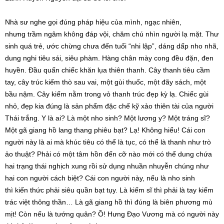
Nhà sư
nghe gọi đúng
pháp hiệu
của mình,
ngạc nhiên
,
nhưng
trầm ngâm
không đáp vội, chăm chú nhìn người lạ mặt. Thư
sinh quá trẻ,
ước chừng
chưa đến tuổi “nhi lập”, dáng dấp nho nhã,
dung nghi tiêu sái,
siêu phàm
. Hàng chân mày cong
đều đặn
, đen
huyền. Đầu quấn chiếc khăn lụa thiên thanh. Cây thanh tiêu cầm
tay, cây trúc kiếm thò sau vai, một gùi thuốc, một đãy sách, một
bầu nậm. Cây kiếm nằm trong vỏ thanh trúc đẹp kỳ lạ. Chiếc gùi
nhỏ, đẹp kia đúng là sản phẩm đặc chế kỹ xảo
thiên tài
của người
Thái trắng. Y là ai? Là một nho sinh? Một lương y? Một tráng sĩ?
Một gã
giang hồ
lang thang phiêu bạt? Lạ! Không hiểu! Cái
con
người
này là ai mà khúc tiêu có thể là tục, có thể là thanh như trò
ảo thuật? Phải có một
tâm hồn
đến cỡ nào mới có thể dung chứa
hai
trạng thái
nghịch xung rồi
sử dụng
nhuần nhuyễn chúng như
hai
con người
cách biệt? Cái
con người
này, nếu là nho sinh
thì
kiến thức
phải
siêu quần
bạt tụy. Là kiếm sĩ thì phải là tay kiếm
trác việt thông thần… Là gã
giang hồ
thì đúng là biên phương mù
mịt! Còn nếu là tướng quân? Ồ! Hưng Đạo Vương mà có người này