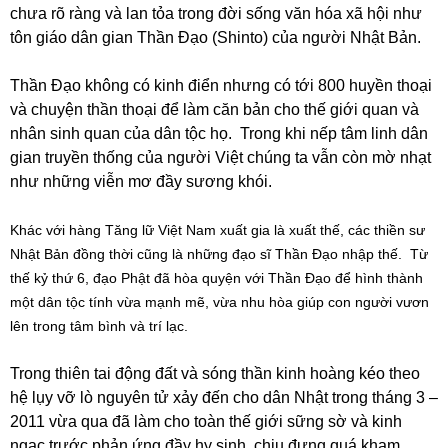
chưa rõ ràng và lan tỏa trong đời sống văn hóa xã hội như
tôn giáo dân gian Thần Đạo (Shinto) của người Nhật Bản.
Thần Đạo không có kinh điển nhưng có tới 800 huyền thoại
và chuyện thần thoại để làm căn bản cho thế giới quan và
nhân sinh quan của dân tộc họ. Trong khi nếp tâm linh dân
gian truyền thống của người Việt chúng ta vẫn còn mờ nhạt
như những viễn mơ đầy sương khói.
Khác với hàng Tăng lữ Việt Nam xuất gia là xuất thế, các thiền sư
Nhật Bản đồng thời cũng là những đạo sĩ Thần Đạo nhập thế. Từ
thế kỷ thứ 6, đạo Phật đã hòa quyện với Thần Đạo để hình thành
một dân tộc tính vừa mạnh mẽ, vừa nhu hòa giúp con người vươn
lên trong tâm bình và trí lạc.
Trong thiên tai động đất và sóng thần kinh hoàng kéo theo
hệ lụy vỡ lò nguyên tử xảy đến cho dân Nhật trong tháng 3 –
2011 vừa qua đã làm cho toàn thế giới sững sờ và kinh
ngạc trước phản ứng đầy hy sinh, chịu đựng quá kham