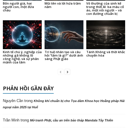
Bốn người già, hai
Mũi tên và lời hứa trăm
Vô thường của sinh kế
người con, một đứa
năm
trong thời AI: ba màu cổ
cháu
áo, một nỗi người – và
con đường chuẩn bị
Kinh tế chú ý, nghiệp của
Trí tuệ nhân tạo và câu
Tánh Không và thời khắc
những gã khổng lồ
hỏi “tâm là gì?” dưới ánh
chuyển hóa
công nghệ, và sự phân
sáng Phật giáo
mảnh của tâm
PHẢN HỒI GẦN ĐÂY
Nguyên Cần
trong
Không khí chuẩn bị cho Tọa đàm Khoa học Hoằng pháp Hải
ngoại năm 2025 tại Huế
Trần Minh
trong
Mở tranh Phật, cầu an trên bảo tháp Mandala Tây Thiên