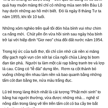
quá hay muộn màng thì chỉ có những mùa sen trên Bàu Lộ
hay dưới những ao hồ mới biết. Đó là ngày 8 tháng Tư ta
năm 1955, khi tôi 10 tuổi.
Những xóm nghèo trên quê tôi đón hòa bình vui như chim
ca nắng mới. Chút yên ổn vừa hồi sinh sau ngày hòa bình
trở lại với hiệp định “Giơ neo” chia đôi đất nước năm 1954.
Trong ký ức của tuổi thơ, tôi chỉ còn nhớ cái nền xi măng
đầy gạch ngói vụn còn sót lại của ngôi chùa Làng bị bom
đạn tàn phá. Người ta làm một cái rạp bằng tranh tre và lợp
lá cau. Cũng có “lễ đài” dựng lên. Rơm rạ cột thành bó
vuông chồng lên nhau làm nền và bao quanh bằng những
tấm cót đan bằng tre, nứa màu trắng đục.
Lũ trẻ trong làng thích nhất là cái tượng “Phật mới sinh” to
bằng hai người thường, vừa được những nhà… nghệ sĩ
nông dân trong làng vẽ lên trên tấm cót có ba cây tre bắt