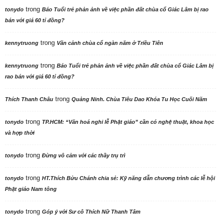
trong
tonydo
Báo Tuổi trẻ phản ảnh về việc phần đất chùa cổ Giác Lâm bị rao
bán với giá 60 tỉ đồng?
trong
kennytruong
Vãn cảnh chùa cổ ngàn năm ở Triều Tiên
trong
kennytruong
Báo Tuổi trẻ phản ảnh về việc phần đất chùa cổ Giác Lâm bị
rao bán với giá 60 tỉ đồng?
trong
Thích Thanh Châu
Quảng Ninh. Chùa Tiêu Dao Khóa Tu Học Cuối Năm
trong
tonydo
TP.HCM: “Văn hoá nghi lễ Phật giáo” cần có nghệ thuật, khoa học
và hợp thời
trong
tonydo
Đừng vô cảm với các thầy trụ trì
trong
tonydo
HT.Thích Bửu Chánh chia sẻ: Kỹ năng dẫn chương trình các lễ hội
Phật giáo Nam tông
trong
tonydo
Góp ý với Sư cô Thích Nữ Thanh Tâm