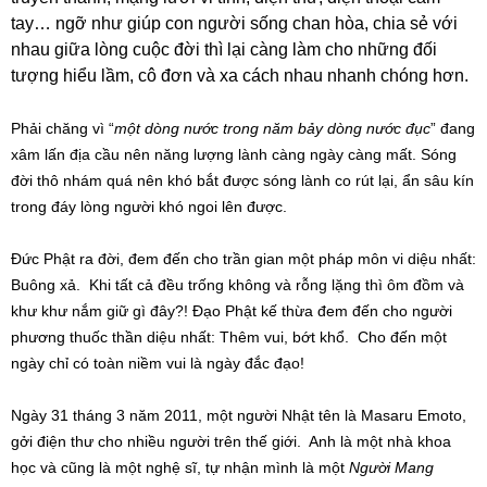
tay… ngỡ như giúp con người sống chan hòa, chia sẻ với
nhau giữa lòng cuộc đời thì lại càng làm cho những đối
tượng hiểu lầm, cô đơn và xa cách nhau nhanh chóng hơn.
Phải chăng vì “
một dòng nước trong năm bảy dòng nước đục
” đang
xâm lấn địa cầu nên năng lượng lành càng ngày càng mất. Sóng
đời thô nhám quá nên khó bắt được sóng lành co rút lại, ẩn sâu kín
trong đáy lòng người khó ngoi lên được.
Đức Phật ra đời, đem đến cho trần gian một pháp môn vi diệu nhất:
Buông xả. Khi tất cả đều trống không và rỗng lặng thì ôm đồm và
khư khư nắm giữ gì đây?! Đạo Phật kế thừa đem đến cho người
phương thuốc thần diệu nhất: Thêm vui, bớt khổ. Cho đến một
ngày chỉ có toàn niềm vui là ngày đắc đạo!
Ngày 31 tháng 3 năm 2011, một người Nhật tên là Masaru Emoto,
gởi điện thư cho nhiều người trên thế giới. Anh là một nhà khoa
học và cũng là một nghệ sĩ, tự nhận mình là một
Người Mang