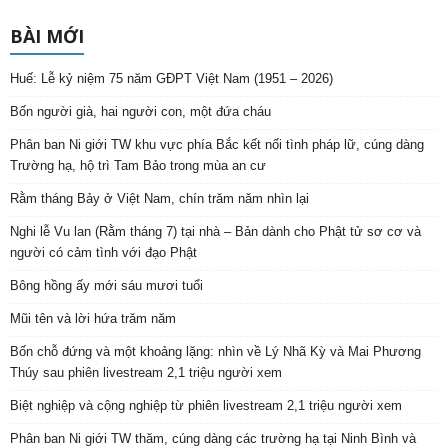
BÀI MỚI
Huế: Lễ kỷ niệm 75 năm GĐPT Việt Nam (1951 – 2026)
Bốn người già, hai người con, một đứa cháu
Phân ban Ni giới TW khu vực phía Bắc kết nối tình pháp lữ, cúng dàng
Trường hạ, hộ trì Tam Bảo trong mùa an cư
Rằm tháng Bảy ở Việt Nam, chín trăm năm nhìn lại
Nghi lễ Vu lan (Rằm tháng 7) tại nhà – Bản dành cho Phật tử sơ cơ và
người có cảm tình với đạo Phật
Bông hồng ấy mới sáu mươi tuổi
Mũi tên và lời hứa trăm năm
Bốn chỗ đứng và một khoảng lặng: nhìn về Lý Nhã Kỳ và Mai Phương
Thúy sau phiên livestream 2,1 triệu người xem
Biệt nghiệp và cộng nghiệp từ phiên livestream 2,1 triệu người xem
Phân ban Ni giới TW thăm, cúng dàng các trường hạ tại Ninh Bình và