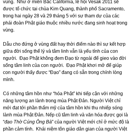
vùng. Như ở miền Bắc California, lễ hội Vesak 2011 sẽ
được tổ chức tại chùa Kim Quang, thành phố Sacramento,
trong hai ngày 28 và 29 tháng 5 với sự tham dự của các
phái đoàn Phật giáo thuộc nhiều nước đang sinh hoạt trong
vùng.
Dẫu cho đứng ở vùng đất hay thời điểm nào thì sự kết hợp
giữa đời sống thể lý và tâm linh vẫn là yếu tính của con
người. Đạo Phật không đem Đạo từ ngoài để gieo vào đời
sống tâm linh của con người. Đạo Phật khơi mở để giúp
con người thấy được “Đạo” đang có sẵn trong chính lòng
mình.
Có những tâm hồn như “hóa Phật” khi tiếp cận với những
năng lượng an lành trong mùa Phật Đản. Người Việt chỉ
mới đạt tới phần thẩm mỹ của tâm hồn khi thu nhiếp sóng
lành mùa Phật Đản. Nếp cũ tâm linh và văn hóa được gọi là
“
đạo Thờ Cúng Ông Bà
” của người Việt mới chỉ ở mức độ là
phần cảm tính. Khái niệm tôn giáo dân gian của người Việt