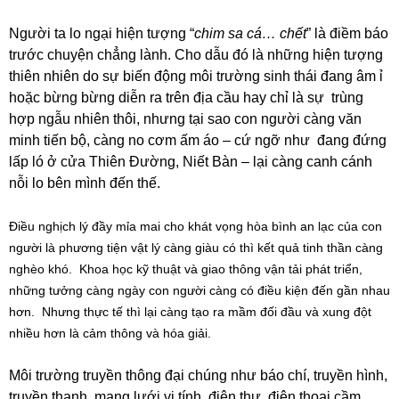
Người ta lo ngại hiện tượng “
chim sa cá… chết
” là điềm báo
trước chuyện chẳng lành. Cho dẫu đó là những hiện tượng
thiên nhiên do sự biến động môi trường sinh thái đang âm ỉ
hoặc bừng bừng diễn ra trên địa cầu hay chỉ là sự trùng
hợp ngẫu nhiên thôi, nhưng tại sao con người càng văn
minh tiến bộ, càng no cơm ấm áo – cứ ngỡ như đang đứng
lấp ló ở cửa Thiên Đường, Niết Bàn – lại càng canh cánh
nỗi lo bên mình đến thế.
Điều nghịch lý đầy mỉa mai cho khát vọng hòa bình an lạc của con
người là phương tiện vật lý càng giàu có thì kết quả tinh thần càng
nghèo khó. Khoa học kỹ thuật và giao thông vận tải phát triển,
những tưởng càng ngày con người càng có điều kiện đến gần nhau
hơn. Nhưng thực tế thì lại càng tạo ra mầm đối đầu và xung đột
nhiều hơn là cảm thông và hóa giải.
Môi trường truyền thông đại chúng như báo chí, truyền hình,
truyền thanh, mạng lưới vi tính, điện thư, điện thoại cầm