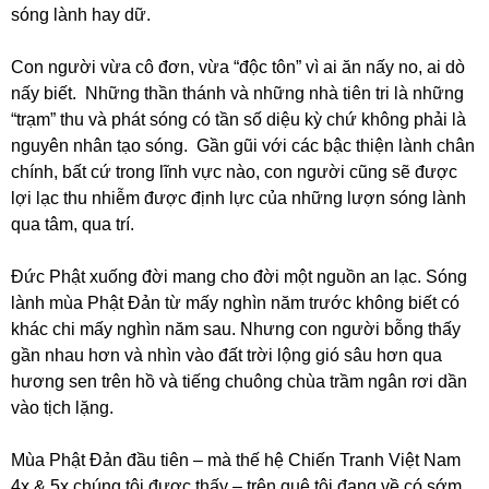
sóng lành hay dữ.
Con người vừa cô đơn, vừa “độc tôn” vì ai ăn nấy no, ai dò
nấy biết. Những thần thánh và những nhà tiên tri là những
“trạm” thu và phát sóng có tần số diệu kỳ chứ không phải là
nguyên nhân tạo sóng. Gần gũi với các bậc thiện lành chân
chính, bất cứ trong lĩnh vực nào, con người cũng sẽ được
lợi lạc thu nhiễm được định lực của những lượn sóng lành
qua tâm, qua trí.
Đức Phật xuống đời mang cho đời một nguồn an lạc. Sóng
lành mùa Phật Đản từ mấy nghìn năm trước không biết có
khác chi mấy nghìn năm sau. Nhưng con người bỗng thấy
gần nhau hơn và nhìn vào đất trời lộng gió sâu hơn qua
hương sen trên hồ và tiếng chuông chùa trầm ngân rơi dần
vào tịch lặng.
Mùa Phật Đản đầu tiên – mà thế hệ Chiến Tranh Việt Nam
4x & 5x chúng tôi được thấy – trên quê tôi đang về có sớm