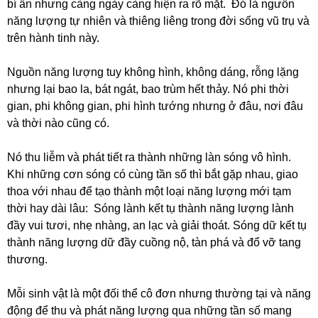
bí ẩn nhưng càng ngày càng hiện ra rõ mặt. Đó là ngưồn
năng lượng tự nhiên và thiêng liêng trong đời sống vũ trụ và
trên hành tinh này.
Nguồn năng lượng tuy không hình, không dáng, rỗng lặng
nhưng lại bao la, bát ngát, bao trùm hết thảy. Nó phi thời
gian, phi không gian, phi hình tướng nhưng ở đâu, nơi đâu
và thời nào cũng có.
Nó thu liễm và phát tiết ra thành những làn sóng vô hình.
Khi những cơn sóng có cùng tần số thì bắt gặp nhau, giao
thoa với nhau để tạo thành một loại năng lượng mới tạm
thời hay dài lâu: Sóng lành kết tụ thành năng lượng lành
đầy vui tươi, nhẹ nhàng, an lạc và giải thoát. Sóng dữ kết tụ
thành năng lượng dữ đầy cuồng nộ, tàn phá và đổ vỡ tang
thương.
Mỗi sinh vật là một đối thể cô đơn nhưng thường tại và năng
động để thu và phát năng lượng qua những tần số mang