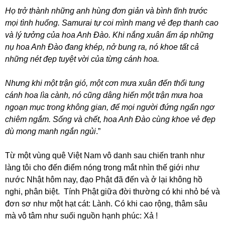
Họ trở thành những anh hùng đơn giản và bình tĩnh trước
mọi tình huống. Samurai tự coi mình mang vẻ đẹp thanh cao
và lý tưởng của hoa Anh Đào. Khi nắng xuân ấm áp những
nụ hoa Anh Đào đang khép, nở bung ra, nó khoe tất cả
những nét đẹp tuyệt vời của từng cánh hoa.
Nhưng khi một trận gió, một cơn mưa xuân đến thổi tung
cánh hoa lìa cành, nó cũng dâng hiến một trận mưa hoa
ngoạn mục trong không gian, để mọi người đứng ngẩn ngơ
chiêm ngắm. Sống và chết, hoa Anh Đào cùng khoe vẻ đẹp
dù mong manh ngắn ngủi
.”
Từ một vùng quê Việt Nam vô danh sau chiến tranh như
làng tôi cho đến điểm nóng trong mắt nhìn thế giới như
nước Nhật hôm nay, đạo Phật đã đến và ở lại không hồ
nghi, phân biệt. Tính Phật giữa đời thường có khi nhỏ bé và
đơn sơ như một hạt cát: Lành. Có khi cao rộng, thâm sâu
mà vô tâm như suối nguồn hạnh phúc: Xả !