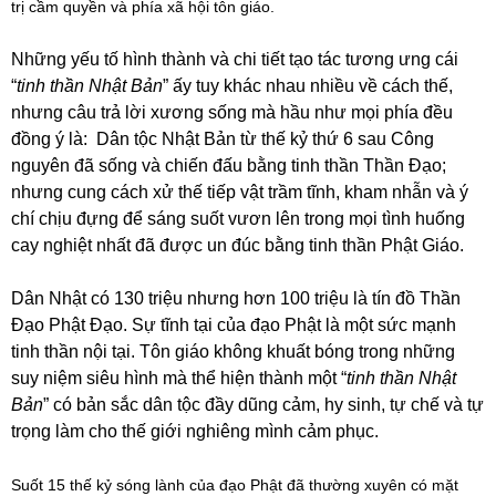
trị cầm quyền và phía xã hội tôn giáo.
Những yếu tố hình thành và chi tiết tạo tác tương ưng cái
“
tinh thần Nhật Bản
” ấy tuy khác nhau nhiều về cách thế,
nhưng câu trả lời xương sống mà hầu như mọi phía đều
đồng ý là: Dân tộc Nhật Bản từ thế kỷ thứ 6 sau Công
nguyên đã sống và chiến đấu bằng tinh thần Thần Đạo;
nhưng cung cách xử thế tiếp vật trầm tĩnh, kham nhẫn và ý
chí chịu đựng để sáng suốt vươn lên trong mọi tình huống
cay nghiệt nhất đã được un đúc bằng tinh thần Phật Giáo.
Dân Nhật có 130 triệu nhưng hơn 100 triệu là tín đồ Thần
Đạo Phật Đạo. Sự tĩnh tại của đạo Phật là một sức mạnh
tinh thần nội tại. Tôn giáo không khuất bóng trong những
suy niệm siêu hình mà thể hiện thành một “
tinh thần Nhật
Bản
” có bản sắc dân tộc đầy dũng cảm, hy sinh, tự chế và tự
trọng làm cho thế giới nghiêng mình cảm phục.
Suốt 15 thế kỷ sóng lành của đạo Phật đã thường xuyên có mặt