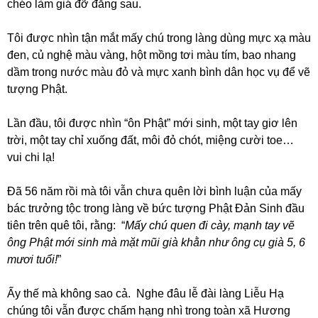
chéo làm giá đỡ đằng sau.
Tôi được nhìn tận mắt mấy chú trong làng dùng mực xạ màu
đen, củ nghệ màu vàng, hột mồng tơi màu tím, bao nhang
dầm trong nước màu đỏ và mực xanh bình dân học vụ để vẽ
tượng Phật.
Lần đầu, tôi được nhìn “ôn Phật” mới sinh, một tay giơ lên
trời, một tay chỉ xuống đất, môi đỏ chót, miệng cười toe…
vui chi lạ!
Đã 56 năm rồi mà tôi vẫn chưa quên lời bình luận của mấy
bác trưởng tộc trong làng về bức tượng Phật Đản Sinh đầu
tiên trên quê tôi, rằng: “
Mấy chú quen đi cày, mạnh tay vẽ
ông Phật mới sinh mà mặt mũi già khằn như ông cụ già 5, 6
mươi tuổi!
”
Ấy thế mà không sao cả. Nghe đâu lễ đài làng Liễu Hạ
chúng tôi vẫn được chấm hạng nhì trong toàn xã Hương