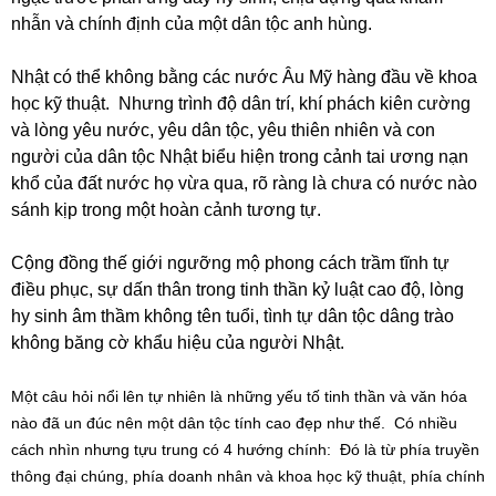
nhẫn và chính định của một dân tộc anh hùng.
Nhật có thể không bằng các nước Âu Mỹ hàng đầu về khoa
học kỹ thuật. Nhưng trình độ dân trí, khí phách kiên cường
và lòng yêu nước, yêu dân tộc, yêu thiên nhiên và con
người của dân tộc Nhật biểu hiện trong cảnh tai ương nạn
khổ của đất nước họ vừa qua, rõ ràng là chưa có nước nào
sánh kịp trong một hoàn cảnh tương tự.
Cộng đồng thế giới ngưỡng mộ phong cách trầm tĩnh tự
điều phục, sự dấn thân trong tinh thần kỷ luật cao độ, lòng
hy sinh âm thầm không tên tuổi, tình tự dân tộc dâng trào
không băng cờ khẩu hiệu của người Nhật.
Một câu hỏi nổi lên tự nhiên là những yếu tố tinh thần và văn hóa
nào đã un đúc nên một dân tộc tính cao đẹp như thế. Có nhiều
cách nhìn nhưng tựu trung có 4 hướng chính: Đó là từ phía truyền
thông đại chúng, phía doanh nhân và khoa học kỹ thuật, phía chính