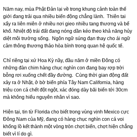
Năm nay, mùa Phật Đản lại về trong khung cảnh toàn thế
giới đang trải qua nhiều biến động chẳng lành. Thiên tai
xẩy ra liên miên ở nhiều nơi gieo nhiều tang thương và bể
khổ. Nhiệt độ trái đất đang nóng dần kéo theo khả năng hủy
diệt môi trường sống. Ngôn ngữ súng đạn thay cho ái ngữ
cảm thông thương thảo hòa bình trong quan hệ quốc tế.
Chỉ riêng tại xứ Hoa Kỳ nầy, đầu năm ở miền Đông có
những đàn chim hàng chục nghìn con đang bay rợp trời
bỗng rơi xuống chết đầy đường. Cùng thời gian động đất
xảy ra ở Nhật, ở bờ biển phía Tây Nam California, hàng
triệu con cá chết đột ngột, xác đóng dày bãi biển tới 30cm
mà không hiểu nguyên nhân vì sao.
Hiện tại, tin từ Florida cho biết trong vùng vịnh Mexico cực
Đông Nam của Mỹ, đang có hàng chục nghìn con cá voi
khổng lồ kết thành một vòng tròn chợt biến, chợt hiện chẳng
biết vì lí do gì.