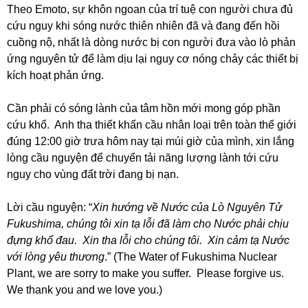
Theo Emoto, sự khôn ngoan của trí tuệ con người chưa đủ
cứu nguy khi sóng nước thiên nhiên đã và đang đến hồi
cuồng nộ, nhất là dòng nước bị con người đưa vào lò phản
ứng nguyên tử để làm dịu lại nguy cơ nóng chảy các thiết bị
kích hoạt phản ứng.
Cần phải có sóng lành của tâm hồn mới mong góp phần
cứu khổ. Anh tha thiết khẩn cầu nhân loại trên toàn thế giới
đúng 12:00 giờ trưa hôm nay tại múi giờ của mình, xin lắng
lòng cầu nguyện để chuyển tải năng lượng lành tới cứu
nguy cho vùng đất trời đang bị nạn.
Lời cầu nguyện: “
Xin hướng về Nước của Lò Nguyên Tử
Fukushima, chúng tôi xin tạ lỗi đã làm cho Nước phải chịu
đựng khổ đau. Xin tha lỗi cho chúng tôi. Xin cảm tạ Nước
với lòng yêu thương
.” (The Water of Fukushima Nuclear
Plant, we are sorry to make you suffer. Please forgive us.
We thank you and we love you.)