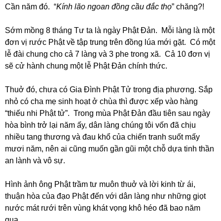
Cần năm đó. “
Kính lão ngoan đồng cầu đắc th
ọ
” chăng?!
Sớm mồng 8 tháng Tư ta là ngày Phật Đản. Mỗi làng là một
đơn vị rước Phật về tập trung trên đồng lúa mới gặt. Có một
lễ đài chung cho cả 7 làng và 3 phe trong xã. Cả 10 đơn vị
sẽ cử hành chung một lễ Phật Đản chính thức.
Thuở đó, chưa có Gia Đình Phật Tử trong địa phương. Sắp
nhỏ có cha mẹ sinh hoạt ở chùa thì được xếp vào hàng
“thiếu nhi Phật tử”. Trong mùa Phật Đản đầu tiên sau ngày
hòa bình trở lại năm ấy, dân làng chúng tôi vốn đã chịu
nhiều tang thương và đau khổ của chiến tranh suốt mấy
mươi năm, nên ai cũng muốn gần gũi một chỗ dựa tinh thần
an lành và vô sự.
Hình ảnh ông Phật trầm tư muôn thuở và lời kinh từ ái,
thuận hòa của đạo Phật đến với dân làng như những giọt
nước mát rưới trên vùng khát vọng khô héo đã bao năm
qua.