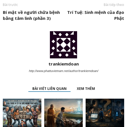
Bài trước
Bài tiếp theo
Bí mật về người chữa bệnh
Trí Tuệ: Sinh mệnh của đạo
bằng tâm linh (phần 3)
Phật
trankiemdoan
http://www.phattuvietnam.net/author/trankiemdoan/
BÀI VIẾT LIÊN QUAN
XEM THÊM