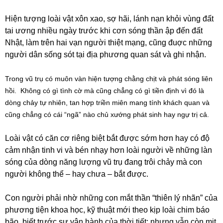
Hiện tượng loài vật xôn xao, sợ hãi, lánh nạn khỏi vùng đất
tai ương nhiều ngày trước khi cơn sóng thần ập đến đất
Nhật, làm trên hai vạn người thiệt mạng, cũng đuợc những
người dân sống sót tại địa phương quan sát và ghi nhận.
Trong vũ trụ có muôn vàn hiện tượng chằng chịt và phát sóng liên
hồi. Không có gì tình cờ mà cũng chẳng có gì tiền định vì đó là
dòng chảy tự nhiên, tan hợp triền miên mang tính khách quan và
cũng chẳng có cái “ngã” nào chủ xướng phát sinh hay ngự trị cả.
Loài vật có căn cơ riêng biệt bắt được sớm hơn hay có độ
cảm nhận tinh vi và bén nhạy hơn loài người về những làn
sóng của dòng năng lượng vũ trụ đang trôi chảy mà con
người không thể – hay chưa – bắt được.
Con người phải nhờ những con mắt thần “thiên lý nhãn” của
phương tiện khoa học, kỹ thuật mới theo kịp loài chim báo
bão, biết trước sự vận hành của thời tiết; nhưng vẫn còn mịt