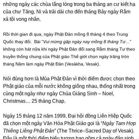
những ngày các chùa lắng lòng trong ba tháng an cư kiết hạ
của chư Tăng, Ni và trải dài cho đến tháng Bảy ngày Rằm
xá tội vong nhân.
Rồi thời gian đi qua, ngày Phật Đản mồng 8 tháng 4 theo Trung
Quốc thay đổi. Bài “
Vui mừng gặp ngày nay mồng 8 tháng Tư
…”
không còn hát nữa khi ngày Phật Đản đổi sang Rằm tháng Tư theo
truyền thống chung của Phật giáo Thế giới chọn ngày trăng tròn
tháng Năm làm ngày Phật Đản (Vesàkha, Vesak).
Nói đúng hơn là Mùa Phật Đản vì thời điểm được chọn theo
Phật giáo của mỗi nước không giống nhau, thống nhất trong
cùng một ngày như ngày Chúa Giáng Sinh – Noel,
Christmas… 25 tháng Chạp.
Ngày 15 tháng 12 năm 1999, Đại hội đồng Liên Hiệp Quốc
đã chọn một ngày Văn Hóa Phật Giáo gọi là “
Ngày Tam Hợp
Thiêng Liêng Phật Đản
” (The Thrice–Sacred Day of Vesak).
Đây là một thời điểm biểu tượng bao gồm cả ngày đản sinh,