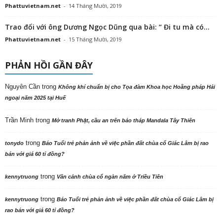
Phattuvietnam.net
-
14 Tháng Mười, 2019
Trao đổi với ông Dương Ngọc Dũng qua bài: “ Đi tu mà có...
Phattuvietnam.net
-
15 Tháng Mười, 2019
PHẢN HỒI GẦN ĐÂY
Nguyên Cần
trong
Không khí chuẩn bị cho Tọa đàm Khoa học Hoằng pháp Hải
ngoại năm 2025 tại Huế
Trần Minh
trong
Mở tranh Phật, cầu an trên bảo tháp Mandala Tây Thiên
trong
tonydo
Báo Tuổi trẻ phản ảnh về việc phần đất chùa cổ Giác Lâm bị rao
bán với giá 60 tỉ đồng?
trong
kennytruong
Vãn cảnh chùa cổ ngàn năm ở Triều Tiên
trong
kennytruong
Báo Tuổi trẻ phản ảnh về việc phần đất chùa cổ Giác Lâm bị
rao bán với giá 60 tỉ đồng?