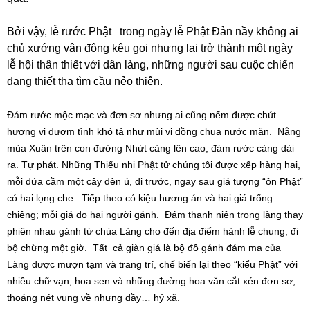
Bởi vậy, lễ rước Phật trong ngày lễ Phật Đản nầy không ai
chủ xướng vận động kêu gọi nhưng lại trở thành một ngày
lễ hội thân thiết với dân làng, những người sau cuộc chiến
đang thiết tha tìm cầu nẻo thiện.
Đám rước mộc mạc và đơn sơ nhưng ai cũng nếm được chút
hương vị đượm tình khó tả như mùi vị đồng chua nước mặn. Nắng
mùa Xuân trên con đường Nhứt càng lên cao, đám rước càng dài
ra. Tự phát. Những Thiếu nhi Phật tử chúng tôi được xếp hàng hai,
mỗi đứa cầm một cây đèn ú, đi trước, ngay sau giá tượng “ôn Phật”
có hai lọng che. Tiếp theo có kiệu hương án và hai giá trống
chiêng; mỗi giá do hai người gánh. Đám thanh niên trong làng thay
phiên nhau gánh từ chùa Làng cho đến địa điểm hành lễ chung, đi
bộ chừng một giờ. Tất cả giàn giá là bộ đồ gánh đám ma của
Làng được mượn tạm và trang trí, chế biến lại theo “kiểu Phật” với
nhiều chữ vạn, hoa sen và những đường hoa văn cắt xén đơn sơ,
thoáng nét vụng về nhưng đầy… hỷ xã.