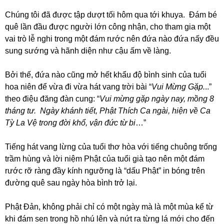
Chúng tôi đã được tập dượt tối hôm qua tới khuya. Đám bé
quê lần đầu được người lớn công nhận, cho tham gia một
vai trò lễ nghi trong một đám rước nên đứa nào đứa nấy đều
sung sướng và hãnh diện như cậu ấm về làng.
Bởi thế, đứa nào cũng mở hết khẩu độ bình sinh của tuổi
hoa niên để vừa đi vừa hát vang trời bài “
Vui Mừng Gặp.
..”
theo điệu đăng đàn cung: “
Vui mừng gặp ngày nay, mồng 8
tháng tư. Ngày khánh tiết, Phật Thích Ca ngài, hiện về Ca
Tỳ La Vệ trong đời khổ, vận đức từ bi
…”
Tiếng hát vang lừng của tuổi thơ hòa với tiếng chuông trống
trầm hùng và lời niệm Phật của tuổi già tạo nên một đám
rước rỡ ràng đầy kính ngưỡng là “dấu Phật” in bóng trên
đường quê sau ngày hòa bình trở lại.
Phật Đản, không phải chỉ có một ngày mà là một mùa kể từ
khi đám sen trong hồ nhú lên và nứt ra từng lá mới cho đến