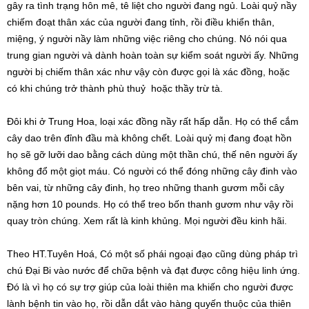
gây ra tình trạng hôn mê, tê liệt cho người đang ngủ. Loài quỷ nầy
chiếm đoạt thân xác của người đang tỉnh, rồi điều khiển thân,
miệng, ý người nầy làm những việc riêng cho chúng. Nó nói qua
trung gian người và dành hoàn toàn sự kiểm soát người ấy. Những
người bị chiếm thân xác như vậy còn được gọi là xác đồng, hoặc
có khi chúng trở thành phù thuỷ hoặc thầy trừ tà.
Đôi khi ở Trung Hoa, loại xác đồng nầy rất hấp dẫn. Họ có thể cắm
cây dao trên đỉnh đầu mà không chết. Loài quỷ mị đang đoạt hồn
họ sẽ gỡ lưỡi dao bằng cách dùng một thần chú, thế nên người ấy
không đổ một giọt máu. Có người có thể đóng những cây đinh vào
bên vai, từ những cây đinh, họ treo những thanh gươm mỗi cây
nặng hơn 10 pounds. Họ có thể treo bốn thanh gươm như vậy rồi
quay tròn chúng. Xem rất là kinh khủng. Mọi người đều kinh hãi.
Theo HT.Tuyên Hoá, Có một số phái ngoại đạo cũng dùng pháp trì
chú Đại Bi vào nước để chữa bệnh và đạt được công hiệu linh ứng.
Đó là vì họ có sự trợ giúp của loài thiên ma khiến cho người được
lành bệnh tin vào họ, rồi dẫn dắt vào hàng quyến thuộc của thiên