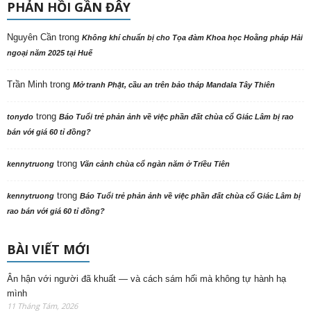
PHẢN HỒI GẦN ĐÂY
Nguyên Cần
trong
Không khí chuẩn bị cho Tọa đàm Khoa học Hoằng pháp Hải
ngoại năm 2025 tại Huế
Trần Minh
trong
Mở tranh Phật, cầu an trên bảo tháp Mandala Tây Thiên
trong
tonydo
Báo Tuổi trẻ phản ảnh về việc phần đất chùa cổ Giác Lâm bị rao
bán với giá 60 tỉ đồng?
trong
kennytruong
Vãn cảnh chùa cổ ngàn năm ở Triều Tiên
trong
kennytruong
Báo Tuổi trẻ phản ảnh về việc phần đất chùa cổ Giác Lâm bị
rao bán với giá 60 tỉ đồng?
BÀI VIẾT MỚI
Ân hận với người đã khuất — và cách sám hối mà không tự hành hạ
mình
11 Tháng Tám, 2026