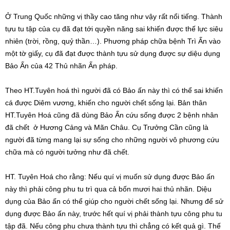
Ở Trung Quốc những vị thầy cao tăng như vậy rất nổi tiếng. Thành
tựu tu tập của cụ đã đạt tới quyền năng sai khiến được thế lực siêu
nhiên (trời, rồng, quỷ thần…). Phương pháp chữa bệnh Trì Ấn vào
một tờ giấy, cụ đã đạt được thành tựu sử dụng được sự diệu dụng
Bảo Ấn của 42 Thủ nhãn Ấn pháp.
Theo HT.Tuyên hoá thì người đã có Bảo ấn này thì có thể sai khiến
cá được Diêm vương, khiến cho người chết sống lại. Bản thân
HT.Tuyên Hoá cũng đã dùng Bảo Ấn cứu sống được 2 bệnh nhân
đã chết ở Hương Cảng và Mãn Châu. Cụ Trưởng Cần cũng là
người đã từng mang lại sự sống cho những người vô phương cứu
chữa mà có người tưởng như đã chết.
HT. Tuyên Hoá cho rằng: Nếu quí vị muốn sử dụng được Bảo ấn
này thì phải công phu tu trì qua cả bốn mươi hai thủ nhãn. Diệu
dụng của Bảo ấn có thể giúp cho người chết sống lại. Nhưng để sử
dụng được Bảo ấn này, trước hết quí vị phải thành tựu công phu tu
tập đã. Nếu công phu chưa thành tựu thì chẳng có kết quả gì. Thế