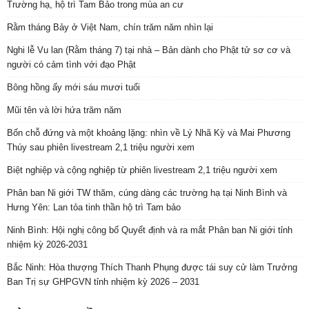
Trường hạ, hộ trì Tam Bảo trong mùa an cư
Rằm tháng Bảy ở Việt Nam, chín trăm năm nhìn lại
Nghi lễ Vu lan (Rằm tháng 7) tại nhà – Bản dành cho Phật tử sơ cơ và
người có cảm tình với đạo Phật
Bông hồng ấy mới sáu mươi tuổi
Mũi tên và lời hứa trăm năm
Bốn chỗ đứng và một khoảng lặng: nhìn về Lý Nhã Kỳ và Mai Phương
Thúy sau phiên livestream 2,1 triệu người xem
Biệt nghiệp và cộng nghiệp từ phiên livestream 2,1 triệu người xem
Phân ban Ni giới TW thăm, cúng dàng các trường hạ tại Ninh Bình và
Hưng Yên: Lan tỏa tinh thần hộ trì Tam bảo
Ninh Bình: Hội nghị công bố Quyết định và ra mắt Phân ban Ni giới tỉnh
nhiệm kỳ 2026-2031
Bắc Ninh: Hòa thượng Thích Thanh Phụng được tái suy cử làm Trưởng
Ban Trị sự GHPGVN tỉnh nhiệm kỳ 2026 – 2031