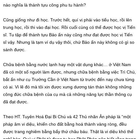
nào nghĩa là thành tựu công phu tu hành?
Cũng giống như đi học. Trước hết, quí vị phải vào tiểu học, rồi lên
trung học, rồi thi vào đại học. Rồi cuối cùng có thể được học vị Tiến
sĩ. Tu tập để thành tựu Bảo ấn này cũng như đạt được học vị Tiến
sĩ vậy. Nhưng là tạm ví dụ vậy thôi, chứ Bảo ấn này không có gì so
sánh được.
Chữa bệnh bằng nước lạnh hay một vật dụng khác… ở Việt Nam
đã có một số người làm được, nhưng chữa bệnh bằng việc Trì Chú,
bắt ấn như cụ Trưởng Cần ở Việt Nam từ trước đến nay chưa từng
có ai. Vì lẽ đó mà tôi xin được xưng dương tán thán không những
công đức chữa bệnh của cụ mà cả những năng lực thần thông cụ
đã đạt được.
Theo HT. Tuyên Hoá Đại Bi Chú và 42 Thủ nhãn Ân pháp là “một
pháp âm vi diệu, khiến cho đất bằng hoá thành vàng ròng, đều
được trang nghiêm bằng bẩy thứ châu báu. Thật là vi diệu khó thể