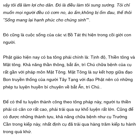
vậy tôi đã làm lợi cho dân. Đó là điều làm tôi sung sướng. Tôi chỉ
muốn mọi người đều có cơm no, áo ấm,không bị ốm đau, thế thôi
”Sống mang lại hạnh phúc cho chúng sinh”
".
Đó cũng là cuộc sống của các vị Bồ Tát thị hiện trong cõi giới con
người.
Phật giáo hiện nay có ba tông phái chính là: Tịnh độ, Thiền tông và
Mật tông. Khả năng thần thông, bắt ấn, trì Chú chữa bệnh của cụ
rất gần với pháp môn Mật Tông. Mật Tông là sự kết hợp giữa đạo
Bon truyền thống của người Tây Tạng với đạo Phật nên có những
phép tu luyện huyền bí chuyên về bắt Ấn, trì Chú..
Để có thể tu luyện thành công theo tông pháp này, người tu thiền
phải có căn cơ rất cao, phải trải qua sự khổ luyện rất lớn. Cũng để
có được những thành tựu, khả năng chữa bệnh như cụ Trưởng
Cần trong kiếp này, nhất định cụ đã trải qua hàng trăm kiếp tu hành
trong quá khứ.