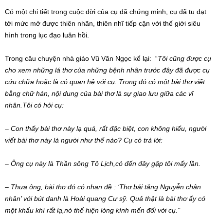
Có một chi tiết trong cuộc đời của cụ đã chứng minh, cụ đã tu đạt
tới mức mở được thiên nhãn, thiên nhĩ tiếp cận với thế giới siêu
hình trong lục đạo luân hồi.
Trong câu chuyện nhà giáo Vũ Văn Ngọc kể lại: “
Tôi cũng được cụ
cho xem những lá thơ của những bệnh nhân trước đây đã được cụ
cứu chữa hoặc là có quan hệ với cụ. Trong đó có một bài thơ viết
bằng chữ hán, nội dung của bài thơ là sự giao lưu giữa các vĩ
nhân.Tôi có hỏi cụ:
– Con thấy bài thơ này lạ quá, rất đặc biệt, con không hiểu, người
viết bài thơ này là người như thế nào? Cụ có trả lời:
– Ông cụ này là Thần sông Tô Lịch,có đến đây gặp tôi mấy lần.
– Thưa ông, bài thơ đó có nhan đề : ‘Thơ bái tặng Nguyễn chân
nhân’ với bút danh là Hoài quang Cư sỹ. Quả thật là bài thơ ấy có
một khẩu khí rất lạ,nó thể hiện lòng kính mến đối với cụ."