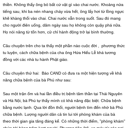
thiền. Không thấy ông bỏ bất cứ vật gì vào chai nước. Khoảng nửa
tiếng sau, khi ba nén nhang cháy vừa hết, ông lấy hơi từ lồng ngực
khẽ khàng thổi vào chai. Chai nước vẫn trong suốt. Sau đó mang
cho người điên uống, dăm ngày sau họ không còn quậy phá nữa.
Họ nói năng từ tốn hơn, cử chỉ hành động trở lại bình thường.
Câu chuyện trên cho ta thấy một phần nào cuộc đời , phương thức
tu luyện, cách chữa bệnh của cha ông Hứa Hiếu Lễ khá tương
đồng với các nhà tu hành Phật giáo.
Câu chuyện thứ hai: Báo CAND có đưa ra một hiện tượng về khả
năng chữa bệnh của bà Phú như sau:
Sau một trận ốm và hai lần điều trị bệnh tâm thần tại Thái Nguyên
và Hà Nội, bà Phú tự thấy mình có khả năng đặc biệt. Chữa bệnh
bằng nước lạnh. Qua lời đồn thổi, người bệnh tìm đến nhờ bà Phú
chữa bệnh. Lượng người dân cả tin lui tới phòng khám của bà
theo thời gian gia tăng đáng kể. Có những thời điểm, "phòng khám"