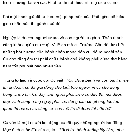
hiểu, nhưng đối với các Phật tử thì rất hiểu những điều cụ nói.
Khi một hành giả đã tu theo một pháp môn của Phật giáo sẽ hiểu,
gieo nhân nào thì gánh quả đó.
Nghiệp là do con người tự tạo và con người tự gánh. Thần thánh
cũng không giúp được gì. Vì lẽ đó mà cụ Trưởng Cần đã đưa hết
những bát hương của bệnh nhân mang đến cụ để ra ngoài sân.
Cụ cho rằng ốm thì phải chữa bệnh chứ không phải cúng thờ hàng
năm tốn phí biết bao nhiêu tiền.
Trong tư liệu về cuộc đời Cụ viết : “
Cụ chữa bệnh và còn bài trừ mê
tín dị đoan, cụ đã giải đồng cho biết bao người, vì cụ cho đồng
bóng là mê tín. Cụ dậy làm người phải ăn ở có đức thì mới được
đẹp, sinh sống hàng ngày phải lao động cần cù, phong tục tập
quán thì nước nào cũng có, còn mê tín dị đoan thì nên bỏ
” .
Cụ vốn là một người lao động, cụ rất quý những người lao động.
Mục đích cuộc đời của cụ là:
"Tôi chữa bệnh không lấy tiền, như