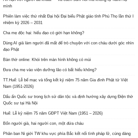
mình
Phiên làm việc thứ nhất Đại hội Đại biểu Phật giáo tỉnh Phú Thọ lần thứ I
nhiệm kỳ 2026 – 2031
Cha mẹ độc hại: hiếu đạo có giới hạn không?
Dùng AI giả làm người đã mất để trò chuyện với con cháu dưới góc nhìn
đạo Phật
Bàn thờ online: Khói trên màn hình không có mùi
Đưa cha mẹ vào viện dưỡng lão có bất hiếu không?
TT.Huế: Lễ bế mạc và tổng kết kỷ niệm 75 năm Gia đình Phật tử Việt
Nam (1951-2026)
Dấu ấn Quốc sư trong lịch sử dân tộc và định hướng xây dựng Điện thờ
Quốc sư tại Hà Nội
Huế: Lễ kỷ niệm 75 năm GĐPT Việt Nam (1951 – 2026)
Bốn người già, hai người con, một đứa cháu
Phân ban Ni giới TW khu vực phía Bắc kết nối tình pháp lữ, cúng dàng