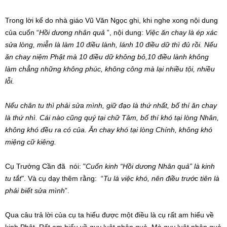
Trong lời kể do nhà giáo Vũ Văn Ngọc ghi, khi nghe xong nội dung
của cuốn “
Hồi dương nhân quả
”, nội dung:
Việc ăn chay là ép xác
sửa lòng, miễn là làm 10 điều lành, lánh 10 điều dữ thì đủ rồi. Nếu
ăn chay niệm Phật mà 10 điều dữ không bỏ,10 điều lành không
làm chẳng những không phúc, không công mà lại nhiều tội, nhiều
lỗi.
Nếu chân tu thì phải sửa mình, giữ đạo là thứ nhất, bố thí ăn chay
là thứ nhì. Cái nào cũng quý tại chữ Tâm, bố thí khó tại lòng Nhân,
không khó đều ra có của. Ăn chay khó tại lòng Chính, không khó
miệng cữ kiêng.
Cụ Trưởng Cần đã nói: "
Cuốn kinh “Hồi dương Nhân quả” là kinh
tu tắt
". Và cụ dạy thêm rằng: “
Tu là việc khó, nên điều trước tiên là
phải biết sửa mình
”.
Qua câu trả lời của cụ ta hiểu được một điều là cụ rất am hiểu về