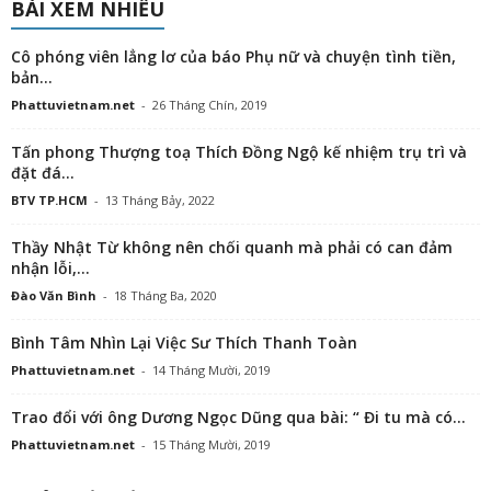
BÀI XEM NHIỀU
Cô phóng viên lẳng lơ của báo Phụ nữ và chuyện tình tiền,
bản...
Phattuvietnam.net
-
26 Tháng Chín, 2019
Tấn phong Thượng toạ Thích Đồng Ngộ kế nhiệm trụ trì và
đặt đá...
BTV TP.HCM
-
13 Tháng Bảy, 2022
Thầy Nhật Từ không nên chối quanh mà phải có can đảm
nhận lỗi,...
Đào Văn Bình
-
18 Tháng Ba, 2020
Bình Tâm Nhìn Lại Việc Sư Thích Thanh Toàn
Phattuvietnam.net
-
14 Tháng Mười, 2019
Trao đổi với ông Dương Ngọc Dũng qua bài: “ Đi tu mà có...
Phattuvietnam.net
-
15 Tháng Mười, 2019