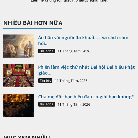
Liên hệ chúng tôi:
trisu@phattuvietnam.net
NHIỀU BÀI HƠN NỮA
Ân hận với người đã khuất — và cách sám
hối...
Đời sống
11 Tháng Tám, 2026
Phiên làm việc thứ nhất Đại hội Đại biểu Phật
giáo...
Tin tức
11 Tháng Tám, 2026
Cha mẹ độc hại: hiếu đạo có giới hạn không?
Đời sống
11 Tháng Tám, 2026
MỤC XEM NHIỀU