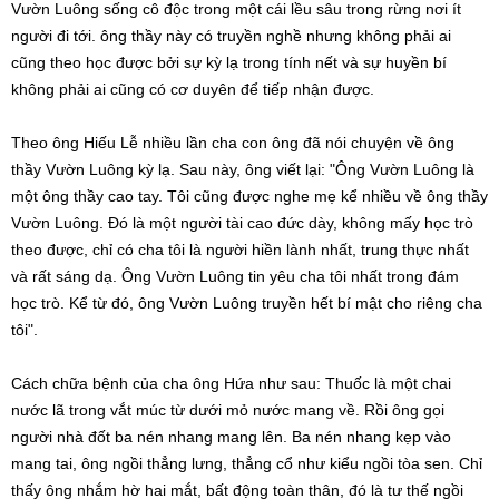
Vườn Luông sống cô độc trong một cái lều sâu trong rừng nơi ít
người đi tới. ông thầy này có truyền nghề nhưng không phải ai
cũng theo học được bởi sự kỳ lạ trong tính nết và sự huyền bí
không phải ai cũng có cơ duyên để tiếp nhận được.
Theo ông Hiếu Lễ nhiều lần cha con ông đã nói chuyện về ông
thầy Vườn Luông kỳ lạ. Sau này, ông viết lại: "Ông Vườn Luông là
một ông thầy cao tay. Tôi cũng được nghe mẹ kể nhiều về ông thầy
Vườn Luông. Đó là một người tài cao đức dày, không mấy học trò
theo được, chỉ có cha tôi là người hiền lành nhất, trung thực nhất
và rất sáng dạ. Ông Vườn Luông tin yêu cha tôi nhất trong đám
học trò. Kể từ đó, ông Vườn Luông truyền hết bí mật cho riêng cha
tôi".
Cách chữa bệnh của cha ông Hứa như sau: Thuốc là một chai
nước lã trong vắt múc từ dưới mỏ nước mang về. Rồi ông gọi
người nhà đốt ba nén nhang mang lên. Ba nén nhang kẹp vào
mang tai, ông ngồi thẳng lưng, thẳng cổ như kiểu ngồi tòa sen. Chỉ
thấy ông nhắm hờ hai mắt, bất động toàn thân, đó là tư thế ngồi