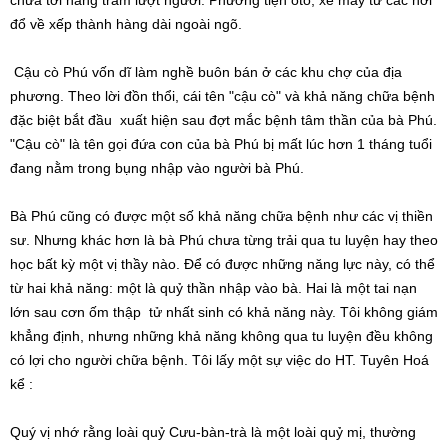
chứa tới hàng trăm lượt người. Phương tiện ôtô, xe máy từ các nơi
đổ về xếp thành hàng dài ngoài ngõ.
Cậu cò Phú vốn dĩ làm nghề buôn bán ở các khu chợ của địa
phương. Theo lời đồn thổi, cái tên "cậu cò" và khả năng chữa bệnh
đặc biệt bắt đầu xuất hiện sau đợt mắc bệnh tâm thần của bà Phú.
"Cậu cò" là tên gọi đứa con của bà Phú bị mất lúc hơn 1 tháng tuổi
đang nằm trong bụng nhập vào người bà Phú.
Bà Phú cũng có được một số khả năng chữa bệnh như các vị thiền
sư. Nhưng khác hơn là bà Phú chưa từng trải qua tu luyện hay theo
học bất kỳ một vị thầy nào. Để có được những năng lực này, có thể
từ hai khả năng: một là quỷ thần nhập vào bà. Hai là một tai nạn
lớn sau cơn ốm thập tử nhất sinh có khả năng này. Tôi không giám
khẳng định, nhưng những khả năng không qua tu luyện đều không
có lợi cho người chữa bệnh. Tôi lấy một sự việc do HT. Tuyên Hoá
kể :
Quý vị nhớ rằng loài quỷ Cưu-bàn-trà là một loài quỷ mị, thường