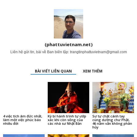
(phattuvietnam.net)
Liên hệ gửi tin, bài về Ban biên tập:
trangtinphattuvietnam@gmail.com
BÀI VIẾT LIÊN QUAN
XEM THÊM
4 việc tích âm đức nhất,
Kỳ bí hành trình tự ướp
Sư tự chặt cánh tay
làm một việc phúc báo
xác khi còn sống của
cúng dường chư Phật,
nhiều đời
các nhà sư Nhật Bản
46 năm vẫn không phân
hủy