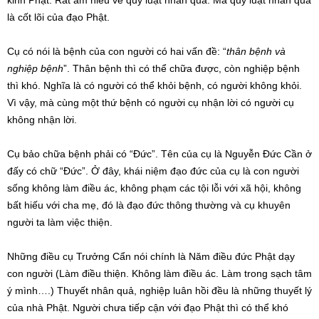
kinh Phật. Rất am hiểu về quy luật nhân quả. Mà quy luật nhân quả
là cốt lõi của đạo Phật.
Cụ có nói là bệnh của con người có hai vấn đề: “
thân bệnh và
nghiệp bệnh
”. Thân bệnh thì có thể chữa được, còn nghiệp bệnh
thì khó. Nghĩa là có người có thể khỏi bệnh, có người không khỏi.
Vì vậy, mà cùng một thứ bệnh có người cụ nhận lời có người cụ
không nhận lời.
Cụ bảo chữa bệnh phải có “Đức”. Tên của cụ là Nguyễn Đức Cần ở
đấy có chữ “Đức”. Ở đây, khái niệm đạo đức của cụ là con người
sống không làm điều ác, không phạm các tội lỗi với xã hội, không
bất hiếu với cha mẹ, đó là đạo đức thông thường và cụ khuyên
người ta làm việc thiện.
Những điều cụ Trưởng Cẩn nói chính là Năm điều đức Phật dạy
con người (Làm điều thiện. Không làm điều ác. Làm trong sạch tâm
ý mình….) Thuyết nhân quả, nghiệp luân hồi đều là những thuyết lý
của nhà Phật. Người chưa tiếp cận với đạo Phật thì có thể khó