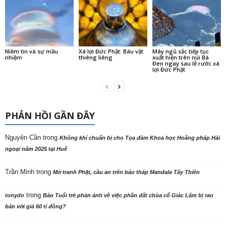
Niềm tin và sự mầu
Xá lợi Đức Phật: Báu vật
Mây ngũ sắc tiếp tục
nhiệm
thiêng liêng
xuất hiện trên núi Bà
Đen ngay sau lễ rước xá
lợi Đức Phật
PHẢN HỒI GẦN ĐÂY
Nguyên Cần
trong
Không khí chuẩn bị cho Tọa đàm Khoa học Hoằng pháp Hải
ngoại năm 2025 tại Huế
Trần Minh
trong
Mở tranh Phật, cầu an trên bảo tháp Mandala Tây Thiên
trong
tonydo
Báo Tuổi trẻ phản ảnh về việc phần đất chùa cổ Giác Lâm bị rao
bán với giá 60 tỉ đồng?