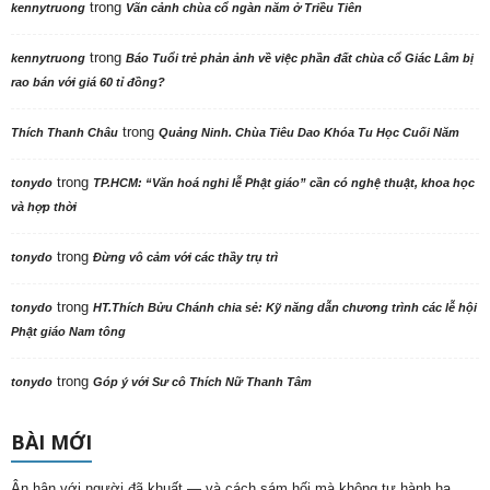
trong
kennytruong
Vãn cảnh chùa cổ ngàn năm ở Triều Tiên
trong
kennytruong
Báo Tuổi trẻ phản ảnh về việc phần đất chùa cổ Giác Lâm bị
rao bán với giá 60 tỉ đồng?
trong
Thích Thanh Châu
Quảng Ninh. Chùa Tiêu Dao Khóa Tu Học Cuối Năm
trong
tonydo
TP.HCM: “Văn hoá nghi lễ Phật giáo” cần có nghệ thuật, khoa học
và hợp thời
trong
tonydo
Đừng vô cảm với các thầy trụ trì
trong
tonydo
HT.Thích Bửu Chánh chia sẻ: Kỹ năng dẫn chương trình các lễ hội
Phật giáo Nam tông
trong
tonydo
Góp ý với Sư cô Thích Nữ Thanh Tâm
BÀI MỚI
Ân hận với người đã khuất — và cách sám hối mà không tự hành hạ