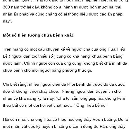
nghĩ bàn. Quý vị Phật tử đang tu học Phật Pháp nên biết rằng trong
300 năm trở lại đây, không có ai hành trì được bốn mươi hai thủ
nhãn ấn pháp và cũng chẳng có ai thông hiểu được các ấn pháp
này”.
Một số hiện tượng chữa bệnh khác
Trên mạng có một câu chuyện kể về người cha của ông Hứa Hiếu
Lễ ( người dân tộc thiểu số ) cũng có khả năng chữa bệnh bằng
nước lạnh. Chính người con của ông cũng không biết cha mình đã
chữa bệnh cho mọi người bằng phương thức gì.
Chỉ biết rằng, nhiều người điên đã khỏi bệnh dù trước đó đã được
đưa đi không ít nơi chạy chữa. Những người dân truyền tin cho
nhau về khả năng kỳ lạ này. “Cha tôi sẵn lòng giúp mà không kèm
theo bất cứ một đòi hỏi vật chất nào…" Ông Hiếu Lễ nói.
Hồi còn nhỏ, cha ông Hứa có theo học ông thầy Vườn Luông. Đó là
một nhân vật cực kỳ huyền bí sống ở cánh đồng Bo Păn. ông thầy