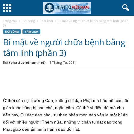
Trang chủ
Đời sống
Tâm linh
Bí mật về người chữa bệnh bằng tâm linh (phần
3)
ĐỜI SỐNG
TÂM LINH
Bí mật về người chữa bệnh bằng
tâm linh (phần 3)
Bởi
(phattuvietnam.net)
-
1 Tháng Tư, 2011
Ở thời của cụ Trưởng Cần, không chỉ đạo Phật mà hầu hết các tôn
giáo khác cũng bị hạn chế, ngăn cấm. Có thể vì điều đó mà cho
đến nay, Cụ đắc đạo nào, tu theo pháp môn nào vẫn là một bí ẩn
đối với nhiều người. Thêm nữa, những vị chân tu đạt đạo trong
Phật giáo đều ẩn mình hành đạo Bồ Tát.