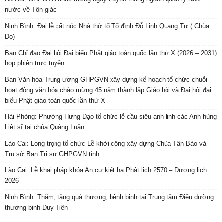
nước về Tôn giáo
Ninh Bình: Đại lễ cất nóc Nhà thờ tổ Tổ đình Đỗ Linh Quang Tự ( Chùa
Đọ)
Ban Chỉ đạo Đại hội Đại biểu Phật giáo toàn quốc lần thứ X (2026 – 2031)
họp phiên trực tuyến
Ban Văn hóa Trung ương GHPGVN xây dựng kế hoạch tổ chức chuỗi
hoạt động văn hóa chào mừng 45 năm thành lập Giáo hội và Đại hội đại
biểu Phật giáo toàn quốc lần thứ X
Hải Phòng: Phường Hưng Đạo tổ chức lễ cầu siêu anh linh các Anh hùng
Liệt sĩ tại chùa Quảng Luận
Lào Cai: Long trọng tổ chức Lễ khởi công xây dựng Chùa Tân Bảo và
Trụ sở Ban Trị sự GHPGVN tỉnh
Lào Cai: Lễ khai pháp khóa An cư kiết hạ Phật lịch 2570 – Dương lịch
2026
Ninh Bình: Thăm, tặng quà thương, bệnh binh tại Trung tâm Điều dưỡng
thương binh Duy Tiên