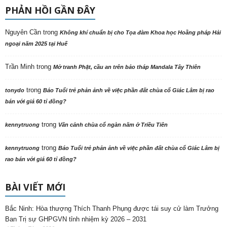
PHẢN HỒI GẦN ĐÂY
Nguyên Cần
trong
Không khí chuẩn bị cho Tọa đàm Khoa học Hoằng pháp Hải
ngoại năm 2025 tại Huế
Trần Minh
trong
Mở tranh Phật, cầu an trên bảo tháp Mandala Tây Thiên
trong
tonydo
Báo Tuổi trẻ phản ảnh về việc phần đất chùa cổ Giác Lâm bị rao
bán với giá 60 tỉ đồng?
trong
kennytruong
Vãn cảnh chùa cổ ngàn năm ở Triều Tiên
trong
kennytruong
Báo Tuổi trẻ phản ảnh về việc phần đất chùa cổ Giác Lâm bị
rao bán với giá 60 tỉ đồng?
BÀI VIẾT MỚI
Bắc Ninh: Hòa thượng Thích Thanh Phụng được tái suy cử làm Trưởng
Ban Trị sự GHPGVN tỉnh nhiệm kỳ 2026 – 2031