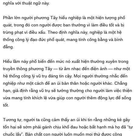
nghĩa với thuật ngữ này.
Phần lớn người phương Tây hiểu nghiệp là một hiện tượng phổ
quát, trong đó con người được ban thưởng vì làm điều tốt và bị
trừng phạt vì điều xấu. Theo định nghĩa này, nghiệp là một hệ
thống công lý đạo đức phổ quát, mang tính công bằng và bình
đẳng.
Hiểu lầm này phổ biến đến mức nó xuất hiện thường xuyên trong
truyền thông phương Tây — từ âm nhạc đến điện ảnh — như một
hệ thống công lý vũ trụ đáng tin cậy. Mọi người thường nhắc đến
nghiệp như một cách để an ủi bản thân hoặc người khác. Chẳng
hạn, giả định rằng vũ trụ sẽ tưởng thưởng cho người làm việc thiện
vừa mang tính khích lệ vừa giúp con người thêm động lực để sống
tốt.
Tương tự, người ta cũng cảm thấy an ủi khi tin rằng những kẻ gây
tổn hại sẽ sớm phải gánh chịu khổ đau hoặc bất hạnh mà họ đã “tự
chuốc lấy”. Bản chất con người luôn muốn mọi thứ được công