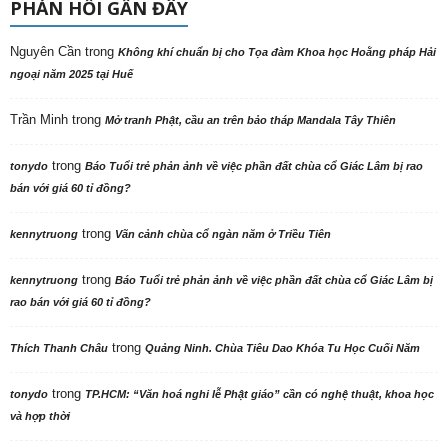
PHẢN HỒI GẦN ĐÂY
Nguyên Cần
trong
Không khí chuẩn bị cho Tọa đàm Khoa học Hoằng pháp Hải
ngoại năm 2025 tại Huế
Trần Minh
trong
Mở tranh Phật, cầu an trên bảo tháp Mandala Tây Thiên
trong
tonydo
Báo Tuổi trẻ phản ảnh về việc phần đất chùa cổ Giác Lâm bị rao
bán với giá 60 tỉ đồng?
trong
kennytruong
Vãn cảnh chùa cổ ngàn năm ở Triều Tiên
trong
kennytruong
Báo Tuổi trẻ phản ảnh về việc phần đất chùa cổ Giác Lâm bị
rao bán với giá 60 tỉ đồng?
trong
Thích Thanh Châu
Quảng Ninh. Chùa Tiêu Dao Khóa Tu Học Cuối Năm
trong
tonydo
TP.HCM: “Văn hoá nghi lễ Phật giáo” cần có nghệ thuật, khoa học
và hợp thời