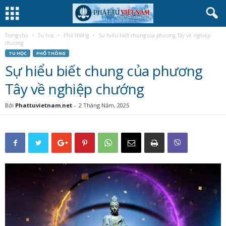
Trang chủ
Tu học
Phổ thông
Sự hiểu biết chung của phương Tây về nghiệp
chướng
TU HỌC
PHỔ THÔNG
Sự hiểu biết chung của phương
Tây về nghiệp chướng
Bởi
Phattuvietnam.net
-
2 Tháng Năm, 2025