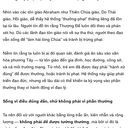
Nhìn vào các tôn giáo Abraham như Thiên Chúa giáo, Do Thái
giáo, Hồi giáo, dễ thấy hệ thống “thưởng-phạt” thiêng liêng đã tồn
tại từ lâu. Người tín đồ tin rằng Thượng Đế luôn dõi theo và phán
xét họ. Dù các lãnh đạo tôn giáo nói về sự tha thứ, người theo đạo
vẫn sống để “làm hài lòng Chúa” và tránh bị trừng phạt.
Niềm tin rằng ta luôn bị ai đó quan sát, đánh giá ăn sâu vào văn
hóa phương Tây — từ tôn giáo đến gia đình, học đường, công sở,
và cả môi trường mạng. Từ nhỏ, trẻ em đã được dạy phải “hành xử
đúng” để được thưởng, hoặc tránh bị phạt. Hệ thống này giúp phát
triển đạo đức, nhưng về lâu dài có thể khiến ta kỳ vọng vào phần
thưởng thay vì hành động vì đạo lý.
Sống vì điều đúng đắn, chứ không phải vì phần thưởng
Ta nên đối xử với người khác bằng lòng trắc ẩn, kiên nhẫn và rộng
lượng —
không phải để được tưởng thưởng
, mà bởi vì đó là