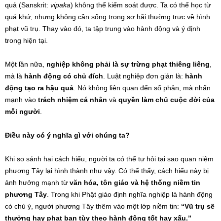
quả (Sanskrit:
vipaka
) không thể kiểm soát được. Ta có thể học từ
quá khứ, nhưng không cần sống trong sợ hãi thường trực về hình
phạt vũ trụ. Thay vào đó, ta tập trung vào hành động và ý định
trong hiện tại.
Một lần nữa,
nghiệp không phải là sự trừng phạt thiêng liêng
,
mà là
hành động có chủ đích
. Luật nghiệp đơn giản là:
hành
động tạo ra hậu quả
. Nó không liên quan đến số phận, mà nhấn
mạnh vào
trách nhiệm cá nhân
và
quyền làm chủ cuộc đời của
mỗi người
.
Điều này có ý nghĩa gì với chúng ta?
Khi so sánh hai cách hiểu, người ta có thể tự hỏi tại sao quan niệm
phương Tây lại hình thành như vậy. Có thể thấy, cách hiểu này bị
ảnh hưởng mạnh từ
văn hóa, tôn giáo và hệ thống niềm tin
phương Tây
. Trong khi Phật giáo định nghĩa nghiệp là hành động
có chủ ý, người phương Tây thêm vào một lớp niềm tin:
“Vũ trụ sẽ
thưởng hay phạt bạn tùy theo hành động tốt hay xấu.”