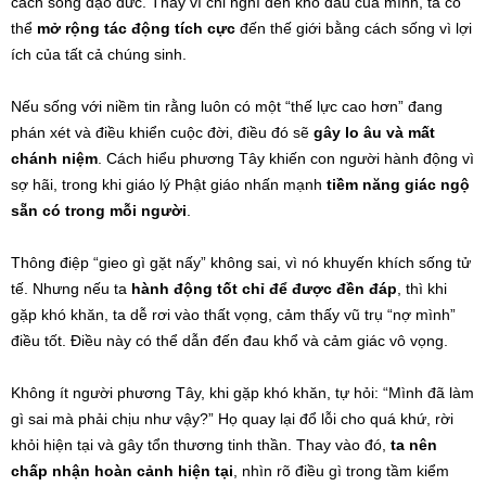
cách sống đạo đức. Thay vì chỉ nghĩ đến khổ đau của mình, ta có
thể
mở rộng tác động tích cực
đến thế giới bằng cách sống vì lợi
ích của tất cả chúng sinh.
Nếu sống với niềm tin rằng luôn có một “thế lực cao hơn” đang
phán xét và điều khiển cuộc đời, điều đó sẽ
gây lo âu và mất
chánh niệm
. Cách hiểu phương Tây khiến con người hành động vì
sợ hãi, trong khi giáo lý Phật giáo nhấn mạnh
tiềm năng giác ngộ
sẵn có trong mỗi người
.
Thông điệp “gieo gì gặt nấy” không sai, vì nó khuyến khích sống tử
tế. Nhưng nếu ta
hành động tốt chỉ để được đền đáp
, thì khi
gặp khó khăn, ta dễ rơi vào thất vọng, cảm thấy vũ trụ “nợ mình”
điều tốt. Điều này có thể dẫn đến đau khổ và cảm giác vô vọng.
Không ít người phương Tây, khi gặp khó khăn, tự hỏi: “Mình đã làm
gì sai mà phải chịu như vậy?” Họ quay lại đổ lỗi cho quá khứ, rời
khỏi hiện tại và gây tổn thương tinh thần. Thay vào đó,
ta nên
chấp nhận hoàn cảnh hiện tại
, nhìn rõ điều gì trong tầm kiểm