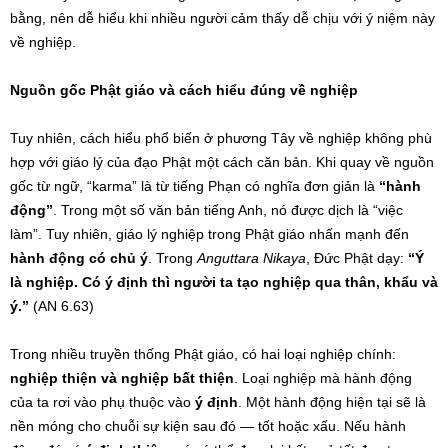
bằng, nên dễ hiểu khi nhiều người cảm thấy dễ chịu với ý niệm này
về nghiệp.
Nguồn gốc Phật giáo và cách hiểu đúng về nghiệp
Tuy nhiên, cách hiểu phổ biến ở phương Tây về nghiệp không phù
hợp với giáo lý của đạo Phật một cách căn bản. Khi quay về nguồn
gốc từ ngữ, “karma” là từ tiếng Phạn có nghĩa đơn giản là
“hành
động”
. Trong một số văn bản tiếng Anh, nó được dịch là “việc
làm”. Tuy nhiên, giáo lý nghiệp trong Phật giáo nhấn mạnh đến
hành động có chủ ý
. Trong
Anguttara Nikaya
, Đức Phật dạy:
“Ý
là nghiệp. Có ý định thì người ta tạo nghiệp qua thân, khẩu và
ý.”
(AN 6.63)
Trong nhiều truyền thống Phật giáo, có hai loại nghiệp chính:
nghiệp thiện và nghiệp bất thiện
. Loại nghiệp mà hành động
của ta rơi vào phụ thuộc vào
ý định
. Một hành động hiện tại sẽ là
nền móng cho chuỗi sự kiện sau đó — tốt hoặc xấu. Nếu hành