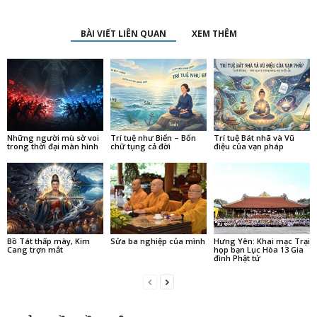
BÀI VIẾT LIÊN QUAN
XEM THÊM
Những người mù sờ voi
Trí tuệ như Biển – Bốn
Trí tuệ Bát nhã và Vũ
trong thời đại màn hình
chữ tụng cả đời
điệu của vạn pháp
Bồ Tát thấp mày, Kim
Sửa ba nghiệp của mình
Hưng Yên: Khai mạc Trại
Cang trợn mắt
họp bạn Lục Hòa 13 Gia
đình Phật tử