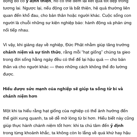
động đó có
ý định thiện
, nó có thể đem lại kết quả tốt đẹp trong
tương lai. Ngược lại, nếu động cơ là bất thiện, hệ quả thường liên
quan đến khổ đau, cho bản thân hoặc người khác. Cuộc sống con
người là chuỗi những sự kiện nghiệp báo: hành động và phản ứng
nối tiếp nhau.
Vì vậy, khi giảng dạy về nghiệp, Đức Phật nhằm giúp tăng trưởng
chánh niệm và sự tỉnh thức
, rằng mỗi “hạt giống” chúng ta gieo
trong đời sống hằng ngày đều có thể để lại hậu quả — cho bản
thân và cho người khác — theo những cách không thể đo lường
được.
Hiểu được sức mạnh của nghiệp sẽ giúp ta sống từ bi và
chánh niệm hơn
Một khi ta hiểu rằng hạt giống của nghiệp có thể ảnh hưởng đến
thế giới xung quanh, ta sẽ dễ mở lòng từ bi hơn. Hiểu biết này cũng
giúp thực hành chánh niệm tốt hơn: khi ta chú tâm đến
ý định
trong từng khoảnh khắc, ta không còn lo lắng về quá khứ hay hậu