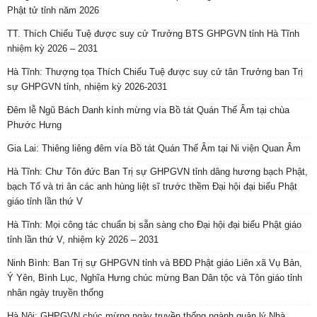
Phật tử tỉnh năm 2026
TT. Thích Chiếu Tuệ được suy cử Trưởng BTS GHPGVN tỉnh Hà Tĩnh
nhiệm kỳ 2026 – 2031
Hà Tĩnh: Thượng tọa Thích Chiếu Tuệ được suy cử tân Trưởng ban Trị
sự GHPGVN tỉnh, nhiệm kỳ 2026-2031
Đêm lễ Ngũ Bách Danh kính mừng vía Bồ tát Quán Thế Âm tại chùa
Phước Hưng
Gia Lai: Thiêng liêng đêm vía Bồ tát Quán Thế Âm tại Ni viện Quan Âm
Hà Tĩnh: Chư Tôn đức Ban Trị sự GHPGVN tỉnh dâng hương bạch Phật,
bạch Tổ và tri ân các anh hùng liệt sĩ trước thềm Đại hội đại biểu Phật
giáo tỉnh lần thứ V
Hà Tĩnh: Mọi công tác chuẩn bị sẵn sàng cho Đại hội đại biểu Phật giáo
tỉnh lần thứ V, nhiệm kỳ 2026 – 2031
Ninh Bình: Ban Trị sự GHPGVN tỉnh và BĐD Phật giáo Liên xã Vụ Bản,
Ý Yên, Bình Lục, Nghĩa Hưng chúc mừng Ban Dân tộc và Tôn giáo tỉnh
nhân ngày truyền thống
Hà Nội: GHPGVN chúc mừng ngày truyền thống ngành quản lý Nhà