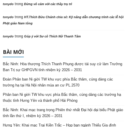
trong
tonydo
Đừng vô cảm với các thầy trụ trì
trong
tonydo
HT.Thích Bửu Chánh chia sẻ: Kỹ năng dẫn chương trình các lễ hội
Phật giáo Nam tông
trong
tonydo
Góp ý với Sư cô Thích Nữ Thanh Tâm
BÀI MỚI
Bắc Ninh: Hòa thượng Thích Thanh Phụng được tái suy cử làm Trưởng
Ban Trị sự GHPGVN tỉnh nhiệm kỳ 2026 – 2031
Đoàn Phân ban Ni giới TW khu vực phía Bắc thăm, cúng dàng các
trường hạ tại Hà Nội nhân mùa an cư PL.2570
Phân ban Ni giới TW khu vực phía Bắc thăm, cúng dàng các trường hạ
thuộc tỉnh Hưng Yên và thành phố Hải Phòng
Bắc Ninh: Khai mạc trang trọng Phiên thứ nhất Đại hội đại biểu Phật giáo
tỉnh lần thứ I, nhiệm kỳ 2026 – 2031
Hưng Yên: Khai mạc Trại Kiền Trắc – Họp bạn ngành Thiếu Gia đình