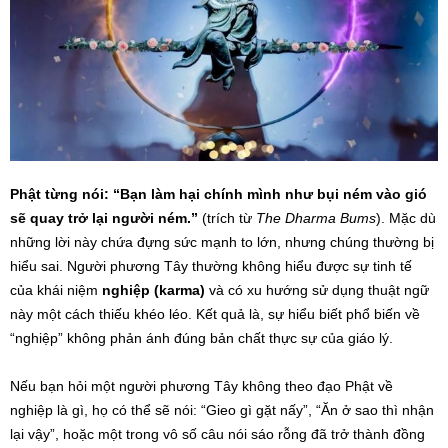
Phật từng nói: “Bạn làm hại chính mình như bụi ném vào gió
sẽ quay trở lại người ném.”
(trích từ
The Dharma Bums
). Mặc dù
những lời này chứa đựng sức mạnh to lớn, nhưng chúng thường bị
hiểu sai. Người phương Tây thường không hiểu được sự tinh tế
của khái niệm
nghiệp (karma)
và có xu hướng sử dụng thuật ngữ
này một cách thiếu khéo léo. Kết quả là, sự hiểu biết phổ biến về
“nghiệp” không phản ánh đúng bản chất thực sự của giáo lý.
Nếu bạn hỏi một người phương Tây không theo đạo Phật về
nghiệp là gì, họ có thể sẽ nói: “Gieo gì gặt nấy”, “Ăn ở sao thì nhận
lại vậy”, hoặc một trong vô số câu nói sáo rỗng đã trở thành đồng