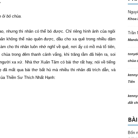
,
Nguy
bỏ chùa.
Khoa 
bao, nhưng thi nhân có thể bỏ được. Chỉ riêng hình ảnh của ngôi
Trần 
hân không thể nào quên được, dầu cho xa quê trong nhiều dặm
Manda
làm cho thi nhân luôn nhớ nghĩ về quê, nơi ấy có mồ mả tổ tiên,
 chùa trong đêm thanh cảnh vắng, khi trăng rằm đã hiện ra, soi
tonyd
chùa c
gười xa xứ. Nhà thơ Xuân Tâm có bài thơ rất hay, nói về tiếng
đã mất qua bài thơ bất hủ mà nhiều thi nhân đã trích dẫn, và
kenny
của Thiền Sư Thích Nhất Hạnh:
Tiên
trên mộ
kenny
đất ch
BÀI
Bốn n