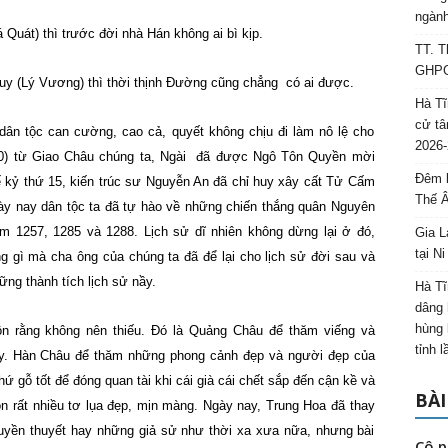
ngành
Quát) thì trước đời nhà Hán không ai bì kịp.
TT. T
GHPGV
y (Lý Vương) thì thời thịnh Đường cũng chẳng có ai được.
Hà Tĩ
cử tâ
dân tộc can cường, cao cả, quyết không chịu đi làm nô lệ cho
2026-
0) từ Giao Châu chúng ta, Ngài đã được Ngô Tôn Quyền mời
Đêm l
 kỷ thứ 15, kiến trúc sư Nguyễn An đã chỉ huy xây cất Tử Cấm
Thế 
ày nay dân tộc ta đã tự hào về những chiến thắng quân Nguyên
 1257, 1285 và 1288. Lịch sử dĩ nhiên không dừng lại ở đó,
Gia L
tại N
 gì mà cha ông của chúng ta đã để lại cho lịch sử đời sau và
ng thành tích lịch sử nầy.
Hà Tĩ
dâng 
hùng 
n rằng không nên thiếu. Đó là Quảng Châu để thăm viếng và
tỉnh 
ây. Hàn Châu để thăm những phong cảnh đẹp và người đẹp của
 gỗ tốt để đóng quan tài khi cái già cái chết sắp đến cận kề và
BÀI
n rất nhiều tơ lụa đẹp, mịn màng. Ngày nay, Trung Hoa đã thay
truyền thuyết hay những giả sử như thời xa xưa nữa, nhưng bài
Cô p