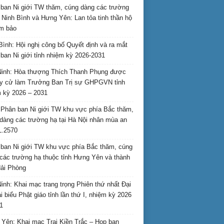
ban Ni giới TW thăm, cúng dàng các trường
i Ninh Bình và Hưng Yên: Lan tỏa tinh thần hộ
am bảo
Bình: Hội nghị công bố Quyết định và ra mắt
ban Ni giới tỉnh nhiệm kỳ 2026-2031
inh: Hòa thượng Thích Thanh Phụng được
uy cử làm Trưởng Ban Trị sự GHPGVN tỉnh
 kỳ 2026 – 2031
Phân ban Ni giới TW khu vực phía Bắc thăm,
dàng các trường hạ tại Hà Nội nhân mùa an
L.2570
ban Ni giới TW khu vực phía Bắc thăm, cúng
các trường hạ thuộc tỉnh Hưng Yên và thành
ải Phòng
inh: Khai mạc trang trọng Phiên thứ nhất Đại
ại biểu Phật giáo tỉnh lần thứ I, nhiệm kỳ 2026
1
Yên: Khai mạc Trại Kiền Trắc – Họp bạn