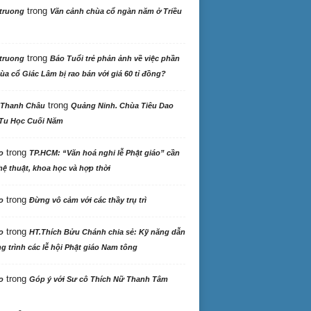
trong
truong
Vãn cảnh chùa cổ ngàn năm ở Triều
trong
truong
Báo Tuổi trẻ phản ảnh về việc phần
ùa cổ Giác Lâm bị rao bán với giá 60 tỉ đồng?
trong
 Thanh Châu
Quảng Ninh. Chùa Tiêu Dao
Tu Học Cuối Năm
trong
o
TP.HCM: “Văn hoá nghi lễ Phật giáo” cần
ệ thuật, khoa học và hợp thời
trong
o
Đừng vô cảm với các thầy trụ trì
trong
o
HT.Thích Bửu Chánh chia sẻ: Kỹ năng dẫn
 trình các lễ hội Phật giáo Nam tông
trong
o
Góp ý với Sư cô Thích Nữ Thanh Tâm