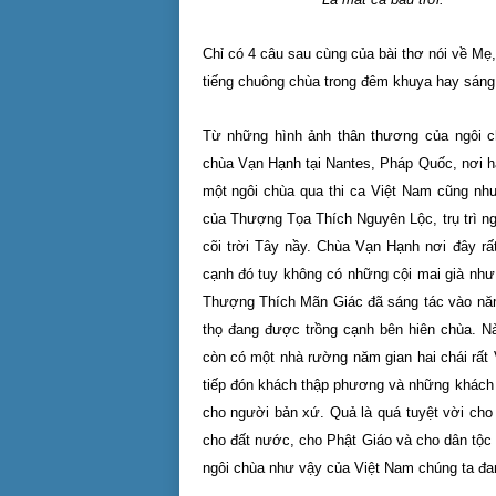
Chỉ có 4 câu sau cùng của bài thơ nói về Mẹ,
tiếng chuông chùa trong đêm khuya hay sáng
Từ những hình ảnh thân thương của ngôi 
chùa Vạn Hạnh tại Nantes, Pháp Quốc, nơi hà
một ngôi chùa qua thi ca Việt Nam cũng như
của Thượng Tọa Thích Nguyên Lộc, trụ trì n
cõi trời Tây nầy. Chùa Vạn Hạnh nơi đây r
cạnh đó tuy không có những cội mai già như
Thượng Thích Mãn Giác đã sáng tác vào năm
thọ đang được trồng cạnh bên hiên chùa. Nào
còn có một nhà rường năm gian hai chái rất
tiếp đón khách thập phương và những khách 
cho người bản xứ. Quả là quá tuyệt vời cho
cho đất nước, cho Phật Giáo và cho dân tộc
ngôi chùa như vậy của Việt Nam chúng ta đan