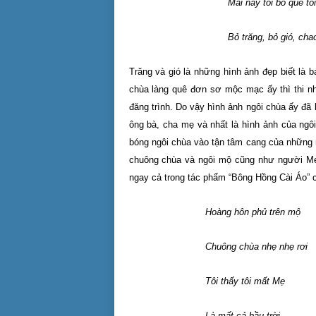
Mai nầy tôi bỏ quê tôi
Bỏ trăng, bỏ gió, chao ôi 
Trăng và gió là những hình ảnh đẹp biết là 
chùa làng quê đơn sơ mộc mạc ấy thì thi n
đăng trình. Do vậy hình ảnh ngôi chùa ấy đã 
ông bà, cha mẹ và nhất là hình ảnh của ngôi
bóng ngôi chùa vào tận tâm cang của những n
chuông chùa và ngôi mộ cũng như người Mẹ 
ngay cả trong tác phẩm “Bông Hồng Cài Áo” 
Hoàng hôn phủ 
Chuông chùa nhẹ nhẹ rơi
Tôi thấy tôi mất Mẹ
Là mất cả bầu trời.