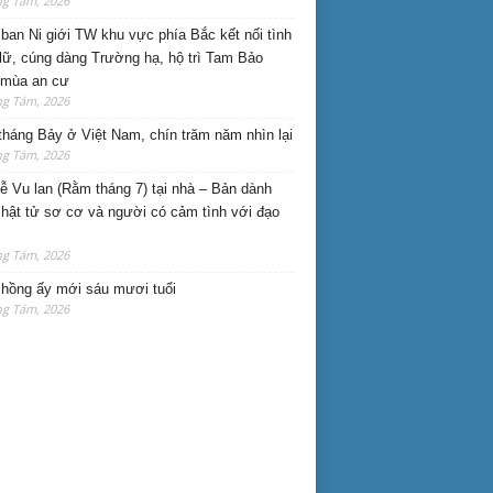
ng Tám, 2026
ban Ni giới TW khu vực phía Bắc kết nối tình
lữ, cúng dàng Trường hạ, hộ trì Tam Bảo
 mùa an cư
ng Tám, 2026
háng Bảy ở Việt Nam, chín trăm năm nhìn lại
ng Tám, 2026
lễ Vu lan (Rằm tháng 7) tại nhà – Bản dành
hật tử sơ cơ và người có cảm tình với đạo
ng Tám, 2026
hồng ấy mới sáu mươi tuổi
ng Tám, 2026