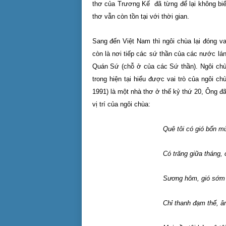
thơ của Trương Kế đã từng để lại không biế
thơ vẫn còn tồn tại với thời gian.
Sang đến Việt Nam thì ngôi chùa lại đóng va
còn là nơi tiếp các sứ thần của các nước lá
Quán Sứ (chỗ ở của các Sứ thần). Ngôi ch
trong hiện tại hiểu được vai trò của ngôi c
1991) là một nhà thơ ở thế kỷ thứ 20, Ông đ
vị trí của ngôi chùa:
Quê tôi có gió bốn m
Có trăng giữa tháng, có ch
Sương hôm, gió sớm trăn
Chỉ thanh đạm thế, âm thầm