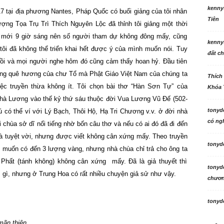
kenny
7 tại địa phương Nantes, Pháp Quốc có buổi giảng của tôi nhân
Tiên
ợng Tọa Trụ Trì Thích Nguyên Lộc đã thỉnh tôi giảng một thời
ầu mới 9 giờ sáng nên số người tham dự không đông mấy, cũng
kenny
 tôi đã không thể triển khai hết được ý của mình muốn nói. Tuy
đất ch
 rồi và mọi người nghe hôm đó cũng cảm thấy hoan hỷ. Đầu tiên
iếng quê hương của chư Tổ mà Phật Giáo Việt Nam của chúng ta
Thích
c truyền thừa không ít. Tôi chọn bài thơ “Hàn Sơn Tự” của
Khóa 
 nhà Lương vào thế kỷ thứ sáu thuộc đời Vua Lương Vũ Đế (502-
tonyd
hú có thể ví với Lý Bạch, Thôi Hộ, Hạ Tri Chương v.v. ở đời nhà
có ngh
 chùa sở dĩ nổi tiếng nhờ bốn câu thơ và nếu có ai đó đã đi đến
là tuyệt vời, nhưng được viết không cân xứng mấy. Theo truyền
tonyd
y muốn có đến 3 lượng vàng, nhưng nhà chùa chỉ trả cho ông ta
Phất (tánh không) không cân xứng mấy. Đã là giả thuyết thì
tonyd
gì, nhưng ở Trung Hoa có rất nhiều chuyện giả sử như vậy.
chương
tonyd
mãn thiên