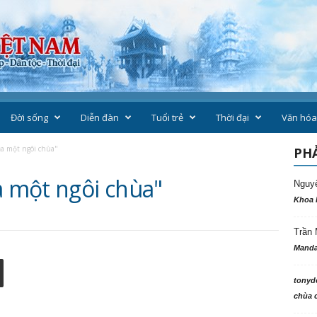
Đời sống
Diễn đàn
Tuổi trẻ
Thời đại
Văn hóa
ủa một ngôi chùa"
PHẢ
a một ngôi chùa"
Nguy
Khoa 
Trần 
Manda
tonyd
chùa c