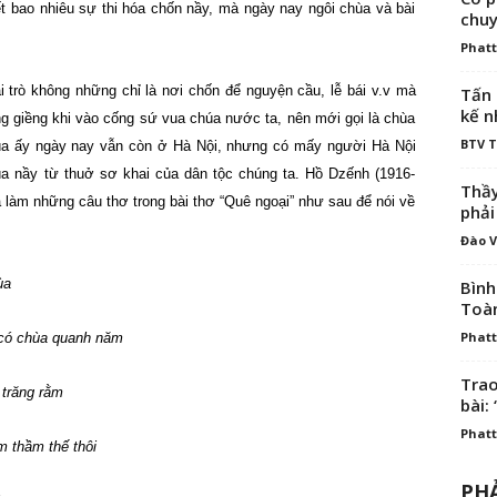
t bao nhiêu sự thi hóa chốn nầy, mà ngày nay ngôi chùa và bài
chuy
Phatt
i trò không những chỉ là nơi chốn để nguyện cầu, lễ bái v.v mà
Tấn 
kế n
ng giềng khi vào cống sứ vua chúa nước ta, nên mới gọi là chùa
BTV 
ùa ấy ngày nay vẫn còn ở Hà Nội, nhưng có mấy người Hà Nội
hùa nầy từ thuở sơ khai của dân tộc chúng ta. Hồ Dzếnh (1916-
Thầy
ã làm những câu thơ trong bài thơ “Quê ngoại” như sau để nói về
phải
Đào V
ùa
Bình
Toà
Phatt
ùa quanh năm
Trao
g rằm
bài: 
Phatt
 thế thôi
PHẢ