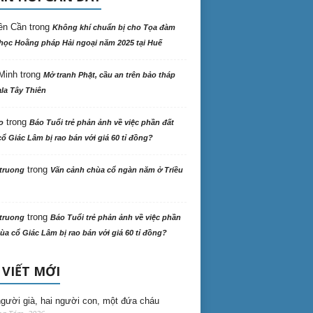
ên Cần
trong
Không khí chuẩn bị cho Tọa đàm
học Hoằng pháp Hải ngoại năm 2025 tại Huế
Minh
trong
Mở tranh Phật, cầu an trên bảo tháp
la Tây Thiên
trong
o
Báo Tuổi trẻ phản ảnh về việc phần đất
ổ Giác Lâm bị rao bán với giá 60 tỉ đồng?
trong
truong
Vãn cảnh chùa cổ ngàn năm ở Triều
trong
truong
Báo Tuổi trẻ phản ảnh về việc phần
ùa cổ Giác Lâm bị rao bán với giá 60 tỉ đồng?
 VIẾT MỚI
gười già, hai người con, một đứa cháu