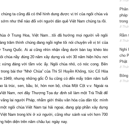
8 Thá
Phân 
 chúng ta cũng đã có thể hình dung được vị trí của ngôi chùa và
pháp 
 sớm như thế nào đối với người dân quê Việt Nam chúng ta rồi.
trong
8 Thá
chùa ở Trung Hoa, Việt Nam…tôi đã hướng mọi người về ngôi
Rằm t
8 Thá
ng trăm thính chúng đang ngồi nghe tôi nói chuyện về vị trí của
Nghi 
 Trung Quốc. Ai ai cũng nhìn nhận rằng dưới bàn tay khéo léo
cho P
gôi chùa nầy đúng 20 năm xây dựng và với 30 năm hiện hữu nơi
Phật
ất xứng đáng với tầm vóc ấy. Ngôi chùa nhỏ, có nóc cong. Bên
8 Thá
 trong bài thơ “Nhớ Chùa” của Thi Sĩ Huyền Không, tức Cố Hòa
Bông 
 1949, nhưng những gốc Ô liu cũng có đến mấy trăm năm tuổi
8 Thá
 là trúc, sen, bầu, bí, hòn non bộ, chùa Một Cột v.v. Ngoài ra
 Việt Nam, nơi đây Thượng Tọa dự định sẽ làm một Trà Thất để
vãng lai người Pháp, nhằm giới thiệu văn hóa của dân tộc mình
 một ngôi chùa Việt Nam tại hải ngoại, đang góp phần xây dựng
 Việt Nam trong khi ở xứ người, cũng như sánh vai với hơn 700
g hiện diện trên năm châu lục ngày nay.