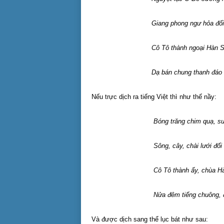
Giang phong ngư hỏa đối sầ
Cô Tô thành ngoại Hàn Sơ
Dạ bán chung thanh đáo khác
Nếu trực dịch ra tiếng Việt thì như thế nầy:
Bóng trăng chim quạ, sư
Sông, cây, chài lưới đối nha
Cô Tô thành ấy, chùa Hàn
Nửa đêm tiếng chuông, đến k
Và được dịch sang thể lục bát như sau: