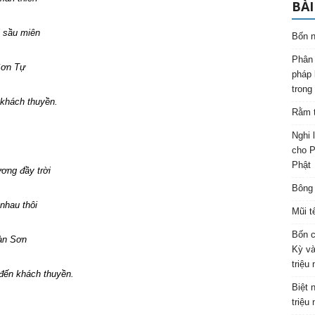
BÀI
u miên
Bốn n
Phân 
n Tự
pháp 
trong
h thuyền.
Rằm t
Nghi 
cho P
Phật
ơng đầy trời
Bông 
u thôi
Mũi t
Bốn c
 Sơn
Kỳ và
triệu
hách thuyền.
Biệt 
triệu