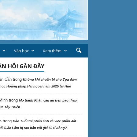
Văn học
Xem thêm
N HỒI GẦN ĐÂY
ên Cần
trong
Không khí chuẩn bị cho Tọa đàm
học Hoằng pháp Hải ngoại năm 2025 tại Huế
Minh
trong
Mở tranh Phật, cầu an trên bảo tháp
la Tây Thiên
trong
o
Báo Tuổi trẻ phản ảnh về việc phần đất
ổ Giác Lâm bị rao bán với giá 60 tỉ đồng?