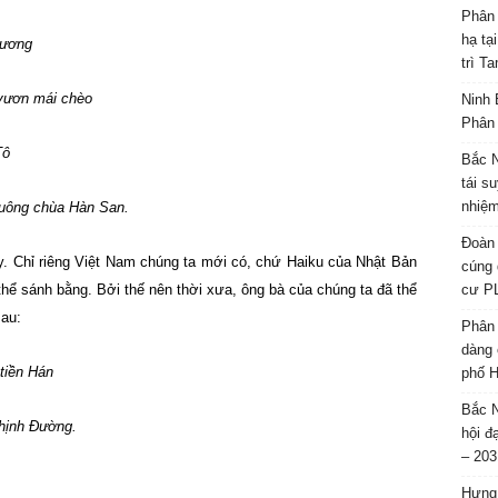
Phân 
hạ tạ
sương
trì T
 mái chèo
Ninh 
Phân 
ô
Bắc N
tái s
nhiệm
hùa Hàn San.
Đoàn 
 ấy. Chỉ riêng Việt Nam chúng ta mới có, chứ Haiku của Nhật Bản
cúng 
ể sánh bằng. Bởi thế nên thời xưa, ông bà của chúng ta đã thể
cư P
sau:
Phân 
dàng 
tiền Hán
phố H
Bắc N
 Đường.
hội đ
– 203
Hưng 