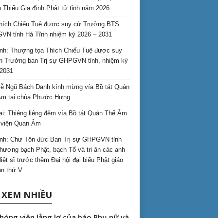
 Thiếu Gia đình Phật tử tỉnh năm 2026
hích Chiếu Tuệ được suy cử Trưởng BTS
N tỉnh Hà Tĩnh nhiệm kỳ 2026 – 2031
nh: Thượng tọa Thích Chiếu Tuệ được suy
n Trưởng ban Trị sự GHPGVN tỉnh, nhiệm kỳ
2031
ễ Ngũ Bách Danh kính mừng vía Bồ tát Quán
Âm tại chùa Phước Hưng
ai: Thiêng liêng đêm vía Bồ tát Quán Thế Âm
i viện Quan Âm
nh: Chư Tôn đức Ban Trị sự GHPGVN tỉnh
hương bạch Phật, bạch Tổ và tri ân các anh
liệt sĩ trước thềm Đại hội đại biểu Phật giáo
lần thứ V
 XEM NHIỀU
hóng viên lẳng lơ của báo Phụ nữ và