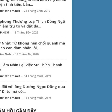
ện tình tiền, bản...
uvietnam.net
-
26 Tháng Chín, 2019
phong Thượng toạ Thích Đồng Ngộ
hiệm trụ trì và đặt đá...
TP.HCM
-
13 Tháng Bảy, 2022
 Nhật Từ không nên chối quanh mà
 có can đảm nhận lỗi,...
ăn Bình
-
18 Tháng Ba, 2020
 Tâm Nhìn Lại Việc Sư Thích Thanh
n
uvietnam.net
-
14 Tháng Mười, 2019
 đổi với ông Dương Ngọc Dũng qua
“ Đi tu mà có...
uvietnam.net
-
15 Tháng Mười, 2019
N HỒI GẦN ĐÂY