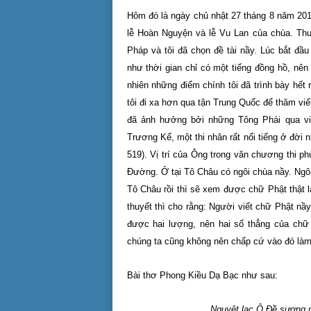
Hôm đó là ngày chủ nhật 27 tháng 8 năm 201
lễ Hoàn Nguyện và lễ Vu Lan của chùa. Thư
Pháp và tôi đã chọn đề tài nầy. Lúc bắt đ
như thời gian chỉ có một tiếng đồng hồ, nên
nhiên những điểm chính tôi đã trình bày hết
tôi đi xa hơn qua tận Trung Quốc để thăm v
đã ảnh hưởng bởi những Tông Phái qua việ
Trương Kế, một thi nhân rất nổi tiếng ở đời
519). Vị trí của Ông trong văn chương thi p
Đường. Ở tại Tô Châu có ngôi chùa nầy. Ngôi
Tô Châu rồi thì sẽ xem được chữ Phật thật 
thuyết thì cho rằng: Người viết chữ Phật nầ
được hai lượng, nên hai sổ thẳng của chữ 
chúng ta cũng không nên chấp cứ vào đó làm 
Bài thơ Phong Kiều Dạ Bạc như sau:
Nguyệt lạc Ô Đề sương 