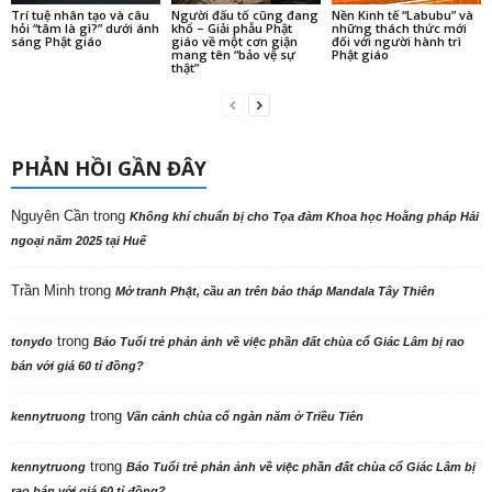
Trí tuệ nhân tạo và câu
Người đấu tố cũng đang
Nền Kinh tế “Labubu” và
hỏi “tâm là gì?” dưới ánh
khổ – Giải phẫu Phật
những thách thức mới
sáng Phật giáo
giáo về một cơn giận
đối với người hành trì
mang tên “bảo vệ sự
Phật giáo
thật”
PHẢN HỒI GẦN ĐÂY
Nguyên Cần
trong
Không khí chuẩn bị cho Tọa đàm Khoa học Hoằng pháp Hải
ngoại năm 2025 tại Huế
Trần Minh
trong
Mở tranh Phật, cầu an trên bảo tháp Mandala Tây Thiên
trong
tonydo
Báo Tuổi trẻ phản ảnh về việc phần đất chùa cổ Giác Lâm bị rao
bán với giá 60 tỉ đồng?
trong
kennytruong
Vãn cảnh chùa cổ ngàn năm ở Triều Tiên
trong
kennytruong
Báo Tuổi trẻ phản ảnh về việc phần đất chùa cổ Giác Lâm bị
rao bán với giá 60 tỉ đồng?