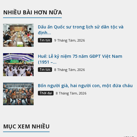
NHIỀU BÀI HƠN NỮA
Dấu ấn Quốc sư trong lịch sử dân tộc và
định...
Tin tức
9 Tháng Tám, 2026
Huế: Lễ kỷ niệm 75 năm GĐPT Việt Nam
(1951 –...
Tin tức
8 Tháng Tám, 2026
Bốn người già, hai người con, một đứa cháu
Thời đại
8 Tháng Tám, 2026
MỤC XEM NHIỀU