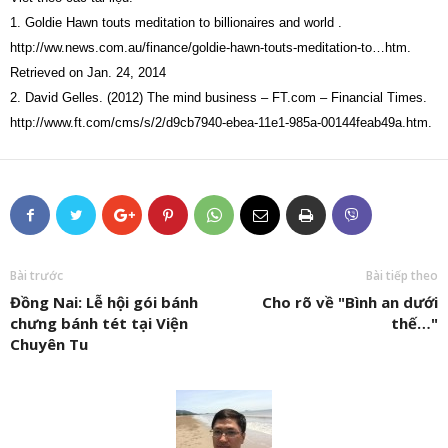
1. Goldie Hawn touts meditation to billionaires and world .
http://ww.news.com.au/finance/goldie-hawn-touts-meditation-to…htm.
Retrieved on Jan. 24, 2014
2. David Gelles. (2012) The mind business – FT.com – Financial Times.
http://www.ft.com/cms/s/2/d9cb7940-ebea-11e1-985a-00144feab49a.htm.
Bài trước
Bài tiếp theo
Đồng Nai: Lễ hội gói bánh
Cho rõ về "Bình an dưới
chưng bánh tét tại Viện
thế…"
Chuyên Tu