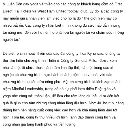
ở Luân Đôn dạy yoga và thiền cho các công ty khách hàng gồm có First
Direct, Taj Hotels và West Ham United football club. Lý do là các công ty
này muốn giữa nhân viện làm việc cho họ là do “ thế giới hiện nay có
nhiều bất ổn. Các công ty nhận biết mình không đủ sức hấp dẫn những
tài năng mới đến với họ nên họ phải lưu lại người tài và chăm sóc những
người tài.”
Để biết rõ sinh hoạt Thiền của các đại công ty Hoa Kỳ ra sao, chúng ta
thử tìm hiểu chương trình Thiền ở Công ty General Mills, được xem
như là một tổ chức thực hành tâm linh tập thể, là một trong các xí
nghiệp có chương trình thực hành chánh niệm tinh vi nhất với các
chương trình nghiên cứu công phu. Một chương trình là lảnh đạo chánh
niệm Mindful Leadership, trong đó có sự phối hợp thiền Phật giáo và
yoga nhẹ cùng với thảo luận, để làm cho tâm lắng dịu hầu đưa đến kết
quả là giúp cho tâm những công nhân lắng dịu hơn. Nhờ đó họ ít bị căng
thẳng hơn nên năng xuất công việc cao hơn và khả năng lãnh đạo tốt
hơn. Tóm lại, công ty thu nhiều lợi hơn, lãnh đạo thành công hơn và
công nhân gia tăng hạnh phúc và tiền lương.