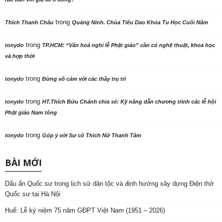
trong
Thích Thanh Châu
Quảng Ninh. Chùa Tiêu Dao Khóa Tu Học Cuối Năm
trong
tonydo
TP.HCM: “Văn hoá nghi lễ Phật giáo” cần có nghệ thuật, khoa học
và hợp thời
trong
tonydo
Đừng vô cảm với các thầy trụ trì
trong
tonydo
HT.Thích Bửu Chánh chia sẻ: Kỹ năng dẫn chương trình các lễ hội
Phật giáo Nam tông
trong
tonydo
Góp ý với Sư cô Thích Nữ Thanh Tâm
BÀI MỚI
Dấu ấn Quốc sư trong lịch sử dân tộc và định hướng xây dựng Điện thờ
Quốc sư tại Hà Nội
Huế: Lễ kỷ niệm 75 năm GĐPT Việt Nam (1951 – 2026)