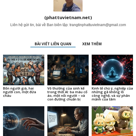
(phattuvietnam.net)
Liên hệ gửi tin, bài về Ban biên tập:
trangtinphattuvietnam@gmail.com
BÀI VIẾT LIÊN QUAN
XEM THÊM
Bốn người già, hai
Vô thường của sinh kế
Kinh tế chú ý, nghiệp của
người con, một đứa
trong thời AI: ba màu cổ
những gã khổng lồ
cháu
áo, một nỗi người – và
công nghệ, và sự phân
con đường chuẩn bị
mảnh của tâm