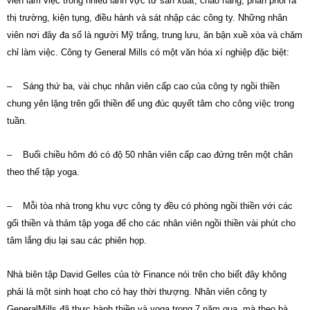
viên làm việc trong nhiều lãnh vực từ sản xuất, chào hàng, phân phối ra
thị trường, kiện tụng, điều hành và sát nhập các công ty. Những nhân
viên nơi đây đa số là người Mỹ trắng, trung lưu, ăn bận xuề xòa và chăm
chỉ làm việc. Công ty General Mills có một văn hóa xí nghiệp đặc biệt:
– Sáng thứ ba, vài chục nhân viên cấp cao của công ty ngồi thiền
chung yên lặng trên gối thiền để ung đúc quyết tâm cho công việc trong
tuần.
– Buổi chiều hôm đó có độ 50 nhân viên cấp cao đứng trên một chân
theo thế tập yoga.
– Mỗi tòa nhà trong khu vực công ty đều có phòng ngồi thiền với các
gối thiền và thảm tập yoga để cho các nhân viên ngồi thiền vài phút cho
tâm lắng dịu lại sau các phiên họp.
Nhà biên tập David Gelles của tờ Finance nói trên cho biết đây không
phải là một sinh hoạt cho có hay thời thượng. Nhân viên công ty
GeneralMills đã thực hành thiền và yoga trong 7 năm qua, mà theo bà