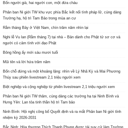
Bốn người già, hai người con, một đứa cháu
Phân ban Ni giới TW khu vực phía Bắc kết nối tình pháp lữ, cúng dàng
Trường hạ, hộ trì Tam Bảo trong mùa an cư
Rằm tháng Bảy ở Việt Nam, chín trăm năm nhìn lại
Nghi lễ Vu lan (Rằm tháng 7) tại nhà – Bản dành cho Phật tử sơ cơ và
người có cảm tình với đạo Phật
Bông hồng ấy mới sáu mươi tuổi
Mũi tên và lời hứa trăm năm
Bốn chỗ đứng và một khoảng lặng: nhìn về Lý Nhã Kỳ và Mai Phương
Thúy sau phiên livestream 2,1 triệu người xem
Biệt nghiệp và cộng nghiệp từ phiên livestream 2,1 triệu người xem
Phân ban Ni giới TW thăm, cúng dàng các trường hạ tại Ninh Bình và
Hưng Yên: Lan tỏa tinh thần hộ trì Tam bảo
Ninh Bình: Hội nghị công bố Quyết định và ra mắt Phân ban Ni giới tỉnh
nhiệm kỳ 2026-2031
Bắc Ninh: Hòa thượng Thích Thanh Phụng được tái suy cử làm Trưởng