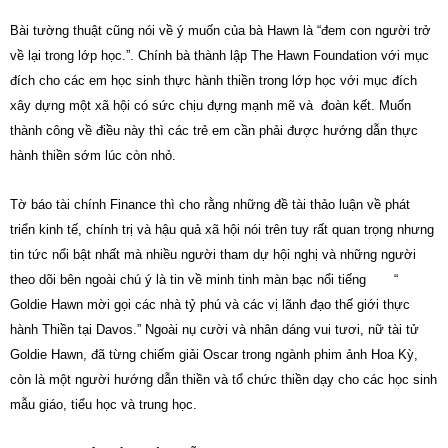
Bài tường thuật cũng nói về ý muốn của bà Hawn là “đem con người trở
về lại trong lớp học.”. Chính bà thành lập The Hawn Foundation với mục
đích cho các em học sinh thực hành thiền trong lớp học với mục đích
xây dựng một xã hội có sức chịu đựng mạnh mẽ và đoàn kết. Muốn
thành công về điều này thì các trẻ em cần phải được hướng dẫn thực
hành thiền sớm lúc còn nhỏ.
Tờ báo tài chính Finance thì cho rằng những đề tài thảo luận về phát
triển kinh tế, chính trị và hậu quả xã hội nói trên tuy rất quan trọng nhưng
tin tức nổi bật nhất mà nhiều người tham dự hội nghị và những người
theo dõi bên ngoài chú ý là tin về minh tinh màn bạc nổi tiếng “
Goldie Hawn mời gọi các nhà tỷ phú và các vị lãnh đạo thế giới thực
hành Thiền tại Davos.” Ngoài nụ cười và nhân dáng vui tươi, nữ tài tử
Goldie Hawn, đã từng chiếm giải Oscar trong ngành phim ảnh Hoa Kỳ,
còn là một người hướng dẫn thiền và tổ chức thiền dạy cho các học sinh
mẫu giáo, tiểu học và trung học.