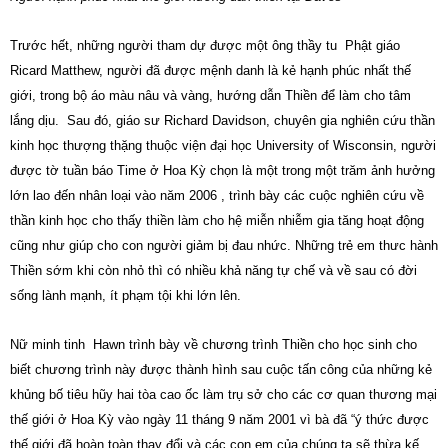
Trước hết, những người tham dự được một ông thầy tu Phật giáo
Ricard Matthew, người đã được mệnh danh là kẻ hạnh phúc nhất thế
giới, trong bộ áo màu nâu và vàng, hướng dẫn Thiền để làm cho tâm
lắng dịu. Sau đó, giáo sư Richard Davidson, chuyên gia nghiên cứu thần
kinh học thượng thặng thuộc viện đại học University of Wisconsin, người
được tờ tuần báo Time ở Hoa Kỳ chọn là một trong một trăm ảnh hưởng
lớn lao đến nhân loại vào năm 2006 , trình bày các cuộc nghiên cứu về
thần kinh học cho thấy thiền làm cho hệ miễn nhiễm gia tăng hoạt động
cũng như giúp cho con người giảm bị đau nhức. Những trẻ em thưc hành
Thiền sớm khi còn nhỏ thì có nhiều khả năng tự chế và về sau có đời
sống lành mạnh, ít phạm tội khi lớn lên.
Nữ minh tinh Hawn trình bày về chương trình Thiền cho học sinh cho
biết chương trình này được thành hình sau cuộc tấn công của những kẻ
khủng bố tiêu hũy hai tòa cao ốc làm trụ sở cho các cơ quan thương mại
thế giới ở Hoa Kỳ vào ngày 11 tháng 9 năm 2001 vì bà đã “ý thức được
thế giới đã hoàn toàn thay đổi và các con em của chúng ta sẽ thừa kế