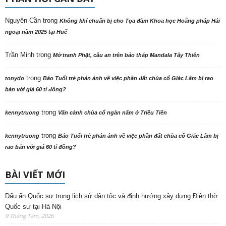
Nguyên Cần
trong
Không khí chuẩn bị cho Tọa đàm Khoa học Hoằng pháp Hải
ngoại năm 2025 tại Huế
Trần Minh
trong
Mở tranh Phật, cầu an trên bảo tháp Mandala Tây Thiên
trong
tonydo
Báo Tuổi trẻ phản ảnh về việc phần đất chùa cổ Giác Lâm bị rao
bán với giá 60 tỉ đồng?
trong
kennytruong
Vãn cảnh chùa cổ ngàn năm ở Triều Tiên
trong
kennytruong
Báo Tuổi trẻ phản ảnh về việc phần đất chùa cổ Giác Lâm bị
rao bán với giá 60 tỉ đồng?
BÀI VIẾT MỚI
Dấu ấn Quốc sư trong lịch sử dân tộc và định hướng xây dựng Điện thờ
Quốc sư tại Hà Nội
9 Tháng Tám, 2026