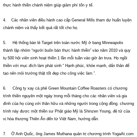
thực hành thiền chánh niệm giúp giảm phí tổn y tế.
4. Các nhân viên điều hành cao cấp General Mills tham dự huấn luyện
chánh niệm và thấy kết quả rất tốt cho họ.
5. Hệ thống bàn lẻ Target trên toàn nước Mỹ ở bang Minneapolis
thành lập nhóm “người buôn bán thực hành thiền” vào năm 2010 và quy
tụ 500 hội viên sinh hoạt thiền 1 lần mỗi tuần vào giờ ăn trưa. Họ ngồi
thiền với mục đích làm phát sinh “ Hạnh phúc, khỏe mạnh, dấn thân để
tạo nên môi trường thật tốt đẹp cho công việc làm.”.
6. Công ty xay cà phê Green Mountain Coffee Roasters có chương
trình thiền nguyên một ngày trong mỗi tháng cho các nhân viên và gia
đình của họ cùng với thân hữu và những người trong cộng đồng. chương
trình này được một thiền sư Phật giáo Mỹ là Shinzen Young, đệ tử của
vị hòa thượng Thiên Ân đến từ Việt Nam, hướng dẫn.
7. Ở Anh Quốc, ông James Muthana quản trị chương trình YogaAt.com