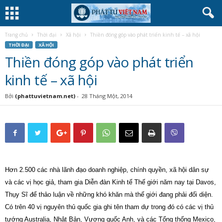
Trang chủ
Thời đại
Xã hội
Thiền đóng góp vào phát triển kinh tế – xã hội
THỜI ĐẠI
XÃ HỘI
Thiền đóng góp vào phát triển
kinh tế – xã hội
Bởi
(phattuvietnam.net)
-
28 Tháng Một, 2014
Hơn 2.500 các nhà lãnh đạo doanh nghiệp, chính quyền, xã hội dân sự
và các vị học giả, tham gia Diễn đàn Kinh tế Thế giới năm nay tại Davos,
Thụy Sĩ để thảo luận về những khó khăn mà thế giới đang phải đối diện.
Có trên 40 vị nguyên thủ quốc gia ghi tên tham dự trong đó có các vị thủ
tướng Australia, Nhật Bản, Vương quốc Anh, và các Tổng thống Mexico,