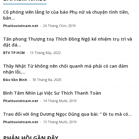
Cô phóng viên lẳng lơ của báo Phụ nữ và chuyện tình tiền,
bản...
Phattuvietnam.net
-
26 Tháng Chín, 2019
Tấn phong Thượng toạ Thích Đồng Ngộ kế nhiệm trụ trì và
đặt đá...
BTV TP.HCM
-
13 Tháng Bảy, 2022
Thầy Nhật Từ không nên chối quanh mà phải có can đảm
nhận lỗi,...
Đào Văn Bình
-
18 Tháng Ba, 2020
Bình Tâm Nhìn Lại Việc Sư Thích Thanh Toàn
Phattuvietnam.net
-
14 Tháng Mười, 2019
Trao đổi với ông Dương Ngọc Dũng qua bài: “ Đi tu mà có...
Phattuvietnam.net
-
15 Tháng Mười, 2019
PHẢN HỒI GẦN ĐÂY