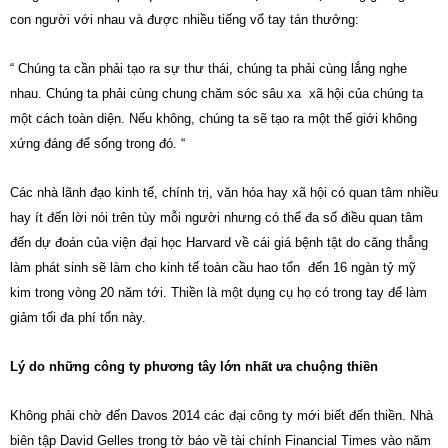
con người với nhau và được nhiều tiếng vổ tay tán thưởng:
“ Chúng ta cần phải tạo ra sự thư thái, chúng ta phải cùng lắng nghe
nhau. Chúng ta phải cùng chung chăm sóc sâu xa xã hội của chúng ta
một cách toàn diện. Nếu không, chúng ta sẽ tạo ra một thế giới không
xứng đáng để sống trong đó. “
Các nhà lãnh đạo kinh tế, chính trị, văn hóa hay xã hội có quan tâm nhiều
hay ít đến lời nói trên tùy mỗi người nhưng có thể đa số điều quan tâm
đến dự đoán của viện đại học Harvard về cái giá bệnh tật do căng thẳng
làm phát sinh sẽ làm cho kinh tế toàn cầu hao tổn đến 16 ngàn tỷ mỹ
kim trong vòng 20 năm tới. Thiền là một dụng cụ họ có trong tay để làm
giảm tối đa phí tổn này.
Lý do những công ty phương tây lớn nhất ưa chuộng thiền
Không phải chờ đến Davos 2014 các đại công ty mới biết đến thiền. Nhà
biên tập David Gelles trong tờ báo về tài chính Financial Times vào năm