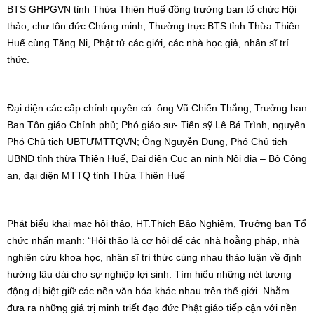
BTS GHPGVN tỉnh Thừa Thiên Huế đồng trưởng ban tổ chức Hội
thảo; chư tôn đức Chứng minh, Thường trực BTS tỉnh Thừa Thiên
Huế cùng Tăng Ni, Phật tử các giới, các nhà học giả, nhân sĩ trí
thức.
Đại diện các cấp chính quyền có ông Vũ Chiến Thắng, Trưởng ban
Ban Tôn giáo Chính phủ; Phó giáo sư- Tiến sỹ Lê Bá Trình, nguyên
Phó Chủ tịch UBTƯMTTQVN; Ông Nguyễn Dung, Phó Chủ tịch
UBND tỉnh thừa Thiên Huế, Đại diện Cục an ninh Nội địa – Bộ Công
an, đại diện MTTQ tỉnh Thừa Thiên Huế
Phát biểu khai mạc hội thảo, HT.Thích Bảo Nghiêm, Trưởng ban Tổ
chức nhấn mạnh: “Hội thảo là cơ hội để các nhà hoằng pháp, nhà
nghiên cứu khoa học, nhân sĩ trí thức cùng nhau thảo luận về định
hướng lâu dài cho sự nghiệp lợi sinh. Tìm hiểu những nét tương
động dị biệt giữ các nền văn hóa khác nhau trên thế giới. Nhằm
đưa ra những giá trị minh triết đạo đức Phật giáo tiếp cận với nền