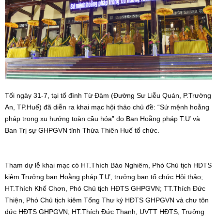
Tối ngày 31-7, tại tổ đình Từ Đàm (Đường Sư Liễu Quán, P.Trường
An, TP.Huế) đã diễn ra khai mạc hội thảo chủ đề: “Sứ mệnh hoằng
pháp trong xu hướng toàn cầu hóa” do Ban Hoằng pháp T.Ư và
Ban Trị sự GHPGVN tỉnh Thừa Thiên Huế tổ chức.
Tham dự lễ khai mạc có HT.Thích Bảo Nghiêm, Phó Chủ tịch HĐTS
kiêm Trưởng ban Hoằng pháp T.Ư, trưởng ban tổ chức Hội thảo;
HT.Thích Khế Chơn, Phó Chủ tịch HĐTS GHPGVN; TT.Thích Đức
Thiện, Phó Chủ tịch kiêm Tổng Thư ký HĐTS GHPGVN và chư tôn
đức HĐTS GHPGVN; HT.Thích Đức Thanh, UVTT HĐTS, Trưởng