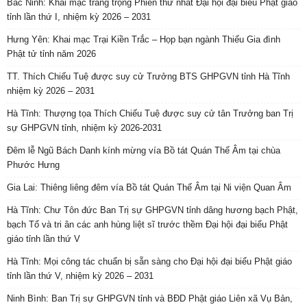
Bắc Ninh: Khai mạc trang trọng Phiên thứ nhất Đại hội đại biểu Phật giáo
tỉnh lần thứ I, nhiệm kỳ 2026 – 2031
Hưng Yên: Khai mạc Trại Kiền Trắc – Họp bạn ngành Thiếu Gia đình
Phật tử tỉnh năm 2026
TT. Thích Chiếu Tuệ được suy cử Trưởng BTS GHPGVN tỉnh Hà Tĩnh
nhiệm kỳ 2026 – 2031
Hà Tĩnh: Thượng tọa Thích Chiếu Tuệ được suy cử tân Trưởng ban Trị
sự GHPGVN tỉnh, nhiệm kỳ 2026-2031
Đêm lễ Ngũ Bách Danh kính mừng vía Bồ tát Quán Thế Âm tại chùa
Phước Hưng
Gia Lai: Thiêng liêng đêm vía Bồ tát Quán Thế Âm tại Ni viện Quan Âm
Hà Tĩnh: Chư Tôn đức Ban Trị sự GHPGVN tỉnh dâng hương bạch Phật,
bạch Tổ và tri ân các anh hùng liệt sĩ trước thềm Đại hội đại biểu Phật
giáo tỉnh lần thứ V
Hà Tĩnh: Mọi công tác chuẩn bị sẵn sàng cho Đại hội đại biểu Phật giáo
tỉnh lần thứ V, nhiệm kỳ 2026 – 2031
Ninh Bình: Ban Trị sự GHPGVN tỉnh và BĐD Phật giáo Liên xã Vụ Bản,