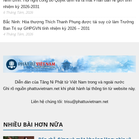
Ninh Bình: Hội nghị công bố Quyết định và ra mắt Phân ban Ni giới tỉnh
nhiệm kỳ 2026-2031
6 Tháng Tám, 2026
Bắc Ninh: Hòa thượng Thích Thanh Phụng được tái suy cử làm Trưởng
Ban Trị sự GHPGVN tỉnh nhiệm kỳ 2026 – 2031
4 Tháng Tám, 2026
Diễn đàn của Tăng Ni Phật tử Việt Nam trong và ngoài nước
Ghi rõ nguồn phattuvietnam.net khi phát hành lại thông tin từ website này.
Liên hệ chúng tôi:
trisu@phattuvietnam.net
NHIỀU BÀI HƠN NỮA