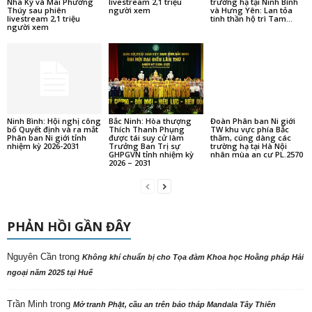
Nhã Kỳ và Mai Phương
livestream 2,1 triệu
trường hạ tại Ninh Bình
Thúy sau phiên
người xem
và Hưng Yên: Lan tỏa
livestream 2,1 triệu
tinh thần hộ trì Tam...
người xem
Ninh Bình: Hội nghị công
Bắc Ninh: Hòa thượng
Đoàn Phân ban Ni giới
bố Quyết định và ra mắt
Thích Thanh Phụng
TW khu vực phía Bắc
Phân ban Ni giới tỉnh
được tái suy cử làm
thăm, cúng dàng các
nhiệm kỳ 2026-2031
Trưởng Ban Trị sự
trường hạ tại Hà Nội
GHPGVN tỉnh nhiệm kỳ
nhân mùa an cư PL.2570
2026 – 2031
PHẢN HỒI GẦN ĐÂY
Nguyên Cần
trong
Không khí chuẩn bị cho Tọa đàm Khoa học Hoằng pháp Hải
ngoại năm 2025 tại Huế
Trần Minh
trong
Mở tranh Phật, cầu an trên bảo tháp Mandala Tây Thiên