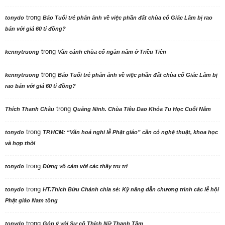
trong
tonydo
Báo Tuổi trẻ phản ảnh về việc phần đất chùa cổ Giác Lâm bị rao
bán với giá 60 tỉ đồng?
trong
kennytruong
Vãn cảnh chùa cổ ngàn năm ở Triều Tiên
trong
kennytruong
Báo Tuổi trẻ phản ảnh về việc phần đất chùa cổ Giác Lâm bị
rao bán với giá 60 tỉ đồng?
trong
Thích Thanh Châu
Quảng Ninh. Chùa Tiêu Dao Khóa Tu Học Cuối Năm
trong
tonydo
TP.HCM: “Văn hoá nghi lễ Phật giáo” cần có nghệ thuật, khoa học
và hợp thời
trong
tonydo
Đừng vô cảm với các thầy trụ trì
trong
tonydo
HT.Thích Bửu Chánh chia sẻ: Kỹ năng dẫn chương trình các lễ hội
Phật giáo Nam tông
trong
tonydo
Góp ý với Sư cô Thích Nữ Thanh Tâm