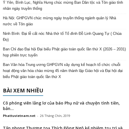
Ý Yên, Bình Lục, Nghĩa Hưng chúc mừng Ban Dân tộc và Tôn giáo tỉnh
nhân ngày truyền thống
Hà Nội: GHPGVN chúc mừng ngày truyền thống ngành quản lý Nhà
nước về Tôn giáo
Ninh Bình: Đại lễ cất nóc Nhà thờ tổ Tổ đình Đỗ Linh Quang Tự ( Chùa
Đọ)
Ban Chỉ đạo Đại hội Đại biểu Phật giáo toàn quốc lần thứ X (2026 – 2031)
họp phiên trực tuyến
Ban Văn hóa Trung ương GHPGVN xây dựng kế hoạch tổ chức chuỗi
hoạt động văn hóa chào mừng 45 năm thành lập Giáo hội và Đại hội đại
biểu Phật giáo toàn quốc lần thứ X
BÀI XEM NHIỀU
Cô phóng viên lẳng lơ của báo Phụ nữ và chuyện tình tiền,
bản...
Phattuvietnam.net
-
26 Tháng Chín, 2019
Tấn phong Thượng toạ Thích Đồng Ngộ kế nhiệm trụ trì và