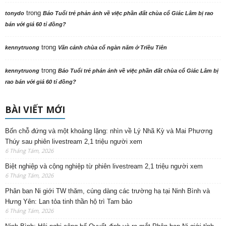
trong
tonydo
Báo Tuổi trẻ phản ảnh về việc phần đất chùa cổ Giác Lâm bị rao
bán với giá 60 tỉ đồng?
trong
kennytruong
Vãn cảnh chùa cổ ngàn năm ở Triều Tiên
trong
kennytruong
Báo Tuổi trẻ phản ảnh về việc phần đất chùa cổ Giác Lâm bị
rao bán với giá 60 tỉ đồng?
BÀI VIẾT MỚI
Bốn chỗ đứng và một khoảng lặng: nhìn về Lý Nhã Kỳ và Mai Phương
Thúy sau phiên livestream 2,1 triệu người xem
6 Tháng Tám, 2026
Biệt nghiệp và cộng nghiệp từ phiên livestream 2,1 triệu người xem
6 Tháng Tám, 2026
Phân ban Ni giới TW thăm, cúng dàng các trường hạ tại Ninh Bình và
Hưng Yên: Lan tỏa tinh thần hộ trì Tam bảo
6 Tháng Tám, 2026