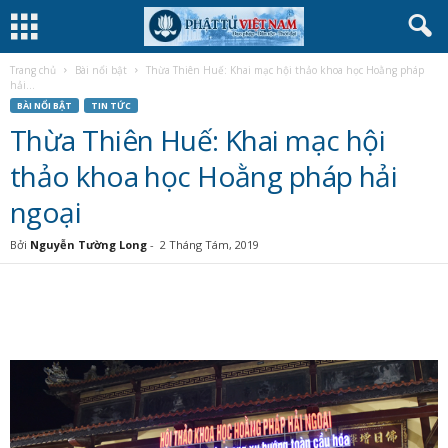
Trang chủ
Bài nổi bật
Thừa Thiên Huế: Khai mạc hội thảo khoa học Hoằng pháp
hải...
BÀI NỔI BẬT
TIN TỨC
Thừa Thiên Huế: Khai mạc hội
thảo khoa học Hoằng pháp hải
ngoại
Bởi
Nguyễn Tường Long
-
2 Tháng Tám, 2019