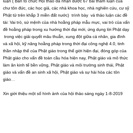
luận ( Ban tổ chức Hội thảo đã nhận được 67 bài tham luận của
chư tôn đức, các học giả, các nhà khoa học, nhà nghiên cứu, cư sỹ
Phật tử trên khắp 3 miền đất nước) trình bày và thảo luận các đề
tài: Vai trò, sứ mệnh của nhà hoằng pháp mẫu mực, vai trò của vấn
đề hoằng pháp trong xu hướng thời đại mới, ứng dụng lời Phật dạy
trong việc giải quyết mâu thuẫn, xung đột giữa cá nhân, gia đình
và xã hội, kỹ năng hoằng pháp trong thời đại công nghệ 4.0, tinh
thần nhập thế của Phật giáo trong thế giới hiện đại, đóng góp của
Phật giáo cho vấn đề toàn cầu hóa hiện nay, Phật giáo và mô thức
làm ăn kinh tế bền vững, Phật giáo và môi trường sinh thái, Phật
giáo và vấn đề an sinh xã hội, Phật giáo và sự hài hòa các tôn
giáo…
Xin giới thiệu một số hình ảnh của hội thảo sáng ngày 1-8-2019