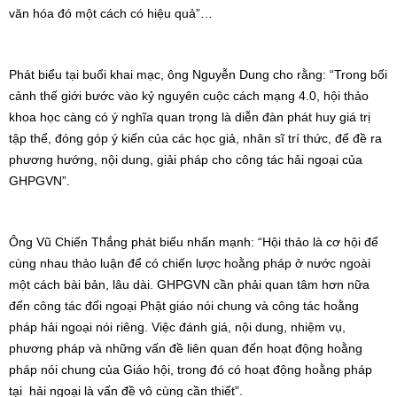
văn hóa đó một cách có hiệu quả”…
Phát biểu tại buổi khai mạc, ông Nguyễn Dung cho rằng: “Trong bối
cảnh thế giới bước vào kỷ nguyên cuộc cách mạng 4.0, hội thảo
khoa học càng có ý nghĩa quan trọng là diễn đàn phát huy giá trị
tập thể, đóng góp ý kiến của các học giả, nhân sĩ trí thức, để đề ra
phương hướng, nội dung, giải pháp cho công tác hải ngoại của
GHPGVN”.
Ông Vũ Chiến Thắng phát biểu nhấn mạnh: “Hội thảo là cơ hội để
cùng nhau thảo luận để có chiến lược hoằng pháp ở nước ngoài
một cách bài bản, lâu dài. GHPGVN cần phải quan tâm hơn nữa
đến công tác đối ngoại Phật giáo nói chung và công tác hoằng
pháp hải ngoại nói riêng. Việc đánh giá, nội dung, nhiệm vụ,
phương pháp và những vấn đề liên quan đến hoạt động hoằng
pháp nói chung của Giáo hội, trong đó có hoạt động hoằng pháp
tại hải ngoại là vấn đề vô cùng cần thiết”.