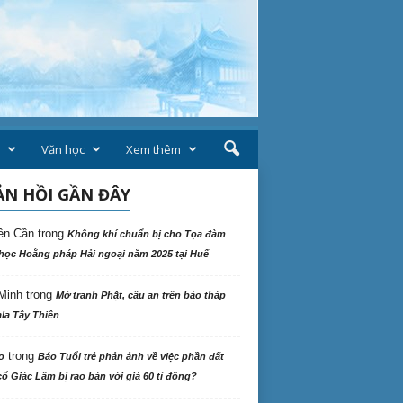
Văn học
Xem thêm
N HỒI GẦN ĐÂY
ên Cần
trong
Không khí chuẩn bị cho Tọa đàm
học Hoằng pháp Hải ngoại năm 2025 tại Huế
Minh
trong
Mở tranh Phật, cầu an trên bảo tháp
la Tây Thiên
trong
o
Báo Tuổi trẻ phản ảnh về việc phần đất
ổ Giác Lâm bị rao bán với giá 60 tỉ đồng?