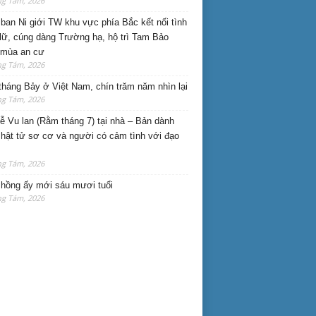
ng Tám, 2026
ban Ni giới TW khu vực phía Bắc kết nối tình
lữ, cúng dàng Trường hạ, hộ trì Tam Bảo
 mùa an cư
ng Tám, 2026
háng Bảy ở Việt Nam, chín trăm năm nhìn lại
ng Tám, 2026
lễ Vu lan (Rằm tháng 7) tại nhà – Bản dành
hật tử sơ cơ và người có cảm tình với đạo
ng Tám, 2026
hồng ấy mới sáu mươi tuổi
ng Tám, 2026