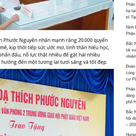
Phân 
hạ tạ
trì T
Ninh 
Phân 
ích Phước Nguyên nhấn mạnh rằng 20.000 quyển
Bắc N
mẽ, kịp thời tiếp sức ước mơ, tinh thần hiếu học,
tái s
phấn đấu, nỗ lực thật nhiều để gặt hái nhiều
nhiệm
 hướng đến một tương lai tươi sáng và tốt đẹp.
Đoàn 
cúng 
cư P
Phân 
dàng 
phố H
Bắc N
hội đ
– 203
Hưng 