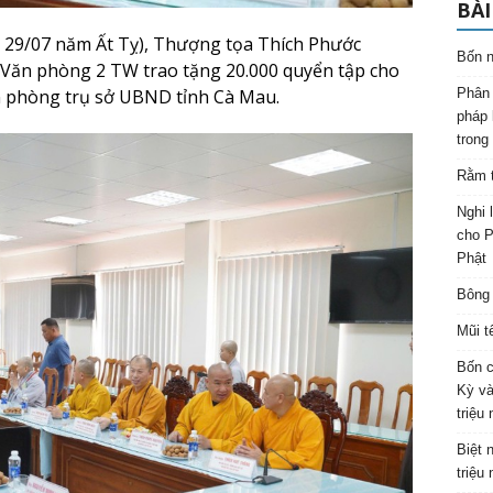
BÀI
 29/07 năm Ất Tỵ), Thượng tọa Thích Phước
Bốn n
Văn phòng 2 TW trao tặng 20.000 quyển tập cho
ăn phòng trụ sở UBND tỉnh Cà Mau.
Phân 
pháp 
trong
Rằm t
Nghi 
cho P
Phật
Bông 
Mũi t
Bốn c
Kỳ và
triệu
Biệt 
triệu