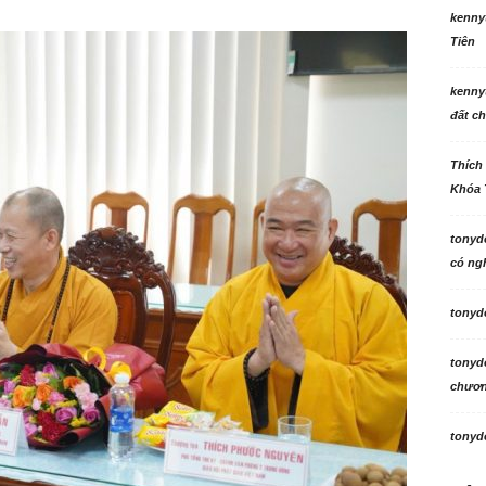
kenny
Tiên
kenny
đất ch
Thích
Khóa 
tonyd
có ngh
tonyd
tonyd
chương
tonyd