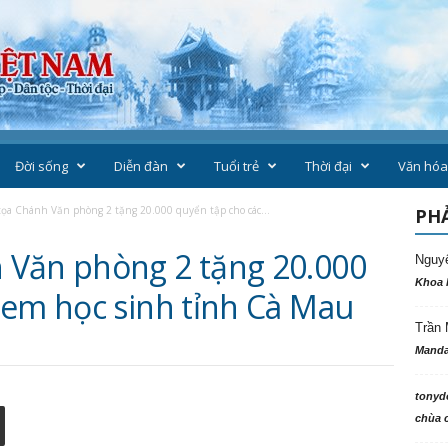
Đời sống
Diễn đàn
Tuổi trẻ
Thời đại
Văn hóa
ọa Chánh Văn phòng 2 tặng 20.000 quyển tập cho các...
PHẢ
 Văn phòng 2 tặng 20.000
Nguy
Khoa 
 em học sinh tỉnh Cà Mau
Trần 
Manda
tonyd
chùa c