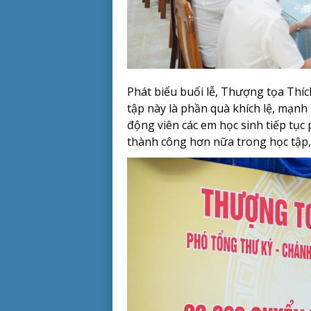
Phát biểu buổi lễ, Thượng tọa Th
tập này là phần quà khích lệ, mạnh 
động viên các em học sinh tiếp tục 
thành công hơn nữa trong học tập,