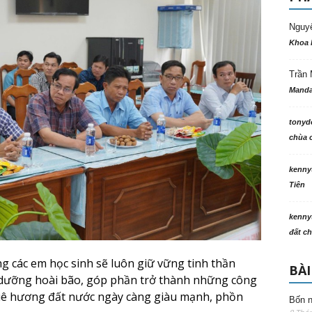
Nguy
Khoa 
Trần 
Manda
tonyd
chùa c
kenny
Tiên
kenny
đất ch
g các em học sinh sẽ luôn giữ vững tinh thần
BÀI
 dưỡng hoài bão, góp phần trở thành những công
uê hương đất nước ngày càng giàu mạnh, phồn
Bốn n