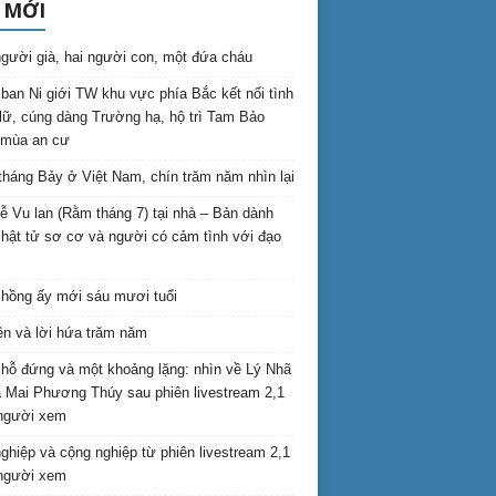
 MỚI
gười già, hai người con, một đứa cháu
ban Ni giới TW khu vực phía Bắc kết nối tình
lữ, cúng dàng Trường hạ, hộ trì Tam Bảo
 mùa an cư
háng Bảy ở Việt Nam, chín trăm năm nhìn lại
lễ Vu lan (Rằm tháng 7) tại nhà – Bản dành
hật tử sơ cơ và người có cảm tình với đạo
hồng ấy mới sáu mươi tuổi
ên và lời hứa trăm năm
hỗ đứng và một khoảng lặng: nhìn về Lý Nhã
 Mai Phương Thúy sau phiên livestream 2,1
 người xem
nghiệp và cộng nghiệp từ phiên livestream 2,1
 người xem