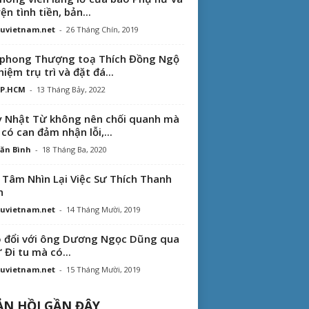
ện tình tiền, bản...
uvietnam.net
-
26 Tháng Chín, 2019
phong Thượng toạ Thích Đồng Ngộ
hiệm trụ trì và đặt đá...
TP.HCM
-
13 Tháng Bảy, 2022
 Nhật Từ không nên chối quanh mà
 có can đảm nhận lỗi,...
ăn Bình
-
18 Tháng Ba, 2020
 Tâm Nhìn Lại Việc Sư Thích Thanh
n
uvietnam.net
-
14 Tháng Mười, 2019
 đổi với ông Dương Ngọc Dũng qua
“ Đi tu mà có...
uvietnam.net
-
15 Tháng Mười, 2019
N HỒI GẦN ĐÂY