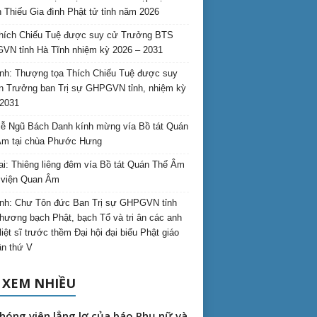
 Thiếu Gia đình Phật tử tỉnh năm 2026
hích Chiếu Tuệ được suy cử Trưởng BTS
N tỉnh Hà Tĩnh nhiệm kỳ 2026 – 2031
nh: Thượng tọa Thích Chiếu Tuệ được suy
n Trưởng ban Trị sự GHPGVN tỉnh, nhiệm kỳ
2031
ễ Ngũ Bách Danh kính mừng vía Bồ tát Quán
Âm tại chùa Phước Hưng
ai: Thiêng liêng đêm vía Bồ tát Quán Thế Âm
i viện Quan Âm
nh: Chư Tôn đức Ban Trị sự GHPGVN tỉnh
hương bạch Phật, bạch Tổ và tri ân các anh
liệt sĩ trước thềm Đại hội đại biểu Phật giáo
lần thứ V
 XEM NHIỀU
hóng viên lẳng lơ của báo Phụ nữ và