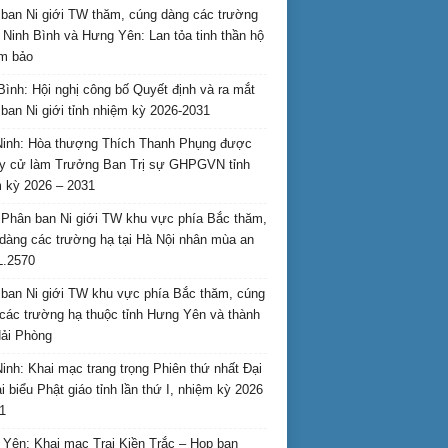
ban Ni giới TW thăm, cúng dàng các trường
i Ninh Bình và Hưng Yên: Lan tỏa tinh thần hộ
am bảo
Bình: Hội nghị công bố Quyết định và ra mắt
ban Ni giới tỉnh nhiệm kỳ 2026-2031
inh: Hòa thượng Thích Thanh Phụng được
uy cử làm Trưởng Ban Trị sự GHPGVN tỉnh
 kỳ 2026 – 2031
Phân ban Ni giới TW khu vực phía Bắc thăm,
dàng các trường hạ tại Hà Nội nhân mùa an
L.2570
ban Ni giới TW khu vực phía Bắc thăm, cúng
các trường hạ thuộc tỉnh Hưng Yên và thành
ải Phòng
inh: Khai mạc trang trọng Phiên thứ nhất Đại
ại biểu Phật giáo tỉnh lần thứ I, nhiệm kỳ 2026
1
Yên: Khai mạc Trại Kiền Trắc – Họp bạn