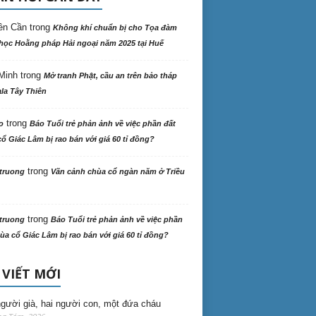
ên Cần
trong
Không khí chuẩn bị cho Tọa đàm
học Hoằng pháp Hải ngoại năm 2025 tại Huế
Minh
trong
Mở tranh Phật, cầu an trên bảo tháp
la Tây Thiên
trong
o
Báo Tuổi trẻ phản ảnh về việc phần đất
ổ Giác Lâm bị rao bán với giá 60 tỉ đồng?
trong
truong
Vãn cảnh chùa cổ ngàn năm ở Triều
trong
truong
Báo Tuổi trẻ phản ảnh về việc phần
ùa cổ Giác Lâm bị rao bán với giá 60 tỉ đồng?
 VIẾT MỚI
gười già, hai người con, một đứa cháu