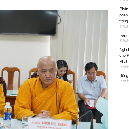
8 Thá
Phân 
pháp 
trong
8 Thá
Rằm t
8 Thá
Nghi 
cho P
Phật
8 Thá
Bông 
8 Thá