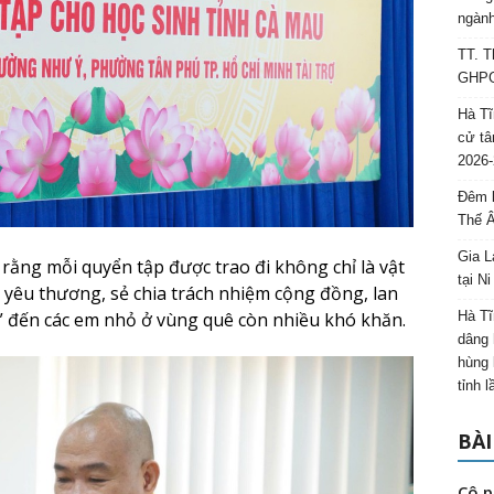
ngành
TT. T
GHPGV
Hà Tĩ
cử tâ
2026-
Đêm l
Thế 
Gia L
ằng mỗi quyển tập được trao đi không chỉ là vật
tại N
 yêu thương, sẻ chia trách nhiệm cộng đồng, lan
i” đến các em nhỏ ở vùng quê còn nhiều khó khăn.
Hà Tĩ
dâng 
hùng 
tỉnh 
BÀI
Cô p