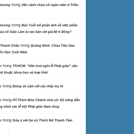
trong
truong
Vãn cảnh chùa cổ ngàn năm ở Triều
trong
truong
Báo Tuổi trẻ phản ảnh về việc phần
ùa cổ Giác Lâm bị rao bán với giá 60 tỉ đồng?
trong
 Thanh Châu
Quảng Ninh. Chùa Tiêu Dao
Tu Học Cuối Năm
trong
o
TP.HCM: “Văn hoá nghi lễ Phật giáo” cần
ệ thuật, khoa học và hợp thời
trong
o
Đừng vô cảm với các thầy trụ trì
trong
o
HT.Thích Bửu Chánh chia sẻ: Kỹ năng dẫn
 trình các lễ hội Phật giáo Nam tông
trong
o
Góp ý với Sư cô Thích Nữ Thanh Tâm