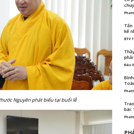
chuy
Phatt
Tấn 
kế n
BTV 
Thầy
phải
Đào V
Bình
Toà
Phatt
hước Nguyên phát biểu tại buổi lễ
Trao
bài: 
Phatt
PHẢ