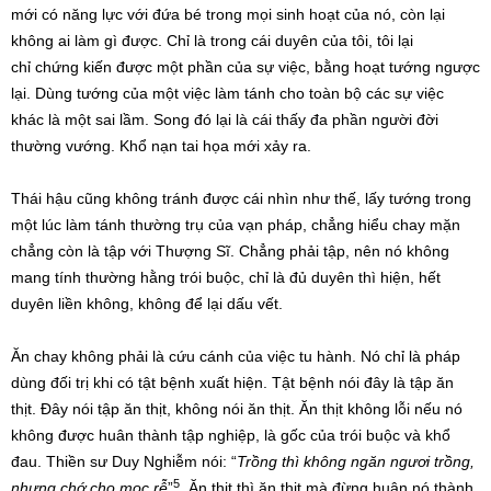
mới có năng lực với đứa bé trong mọi sinh hoạt của nó, còn lại
không ai làm gì được. Chỉ là trong cái duyên của tôi, tôi lại
chỉ chứng kiến được một phần của sự việc, bằng hoạt tướng ngược
lại. Dùng tướng của một việc làm tánh cho toàn bộ các sự việc
khác là một sai lầm. Song đó lại là cái thấy đa phần người đời
thường vướng. Khổ nạn tai họa mới xảy ra.
Thái hậu cũng không tránh được cái nhìn như thế, lấy tướng trong
một lúc làm tánh thường trụ của vạn pháp, chẳng hiểu chay mặn
chẳng còn là tập với Thượng Sĩ. Chẳng phải tập, nên nó không
mang tính thường hằng trói buộc, chỉ là đủ duyên thì hiện, hết
duyên liền không, không để lại dấu vết.
Ăn chay không phải là cứu cánh của việc tu hành. Nó chỉ là pháp
dùng đối trị khi có tật bệnh xuất hiện. Tật bệnh nói đây là tập ăn
thịt. Đây nói tập ăn thịt, không nói ăn thịt. Ăn thịt không lỗi nếu nó
không được huân thành tập nghiệp, là gốc của trói buộc và khổ
đau. Thiền sư Duy Nghiễm nói: “
Trồng thì không ngăn ngươi trồng,
5
nhưng chớ cho mọc rễ
”
. Ăn thịt thì ăn thịt mà đừng huân nó thành