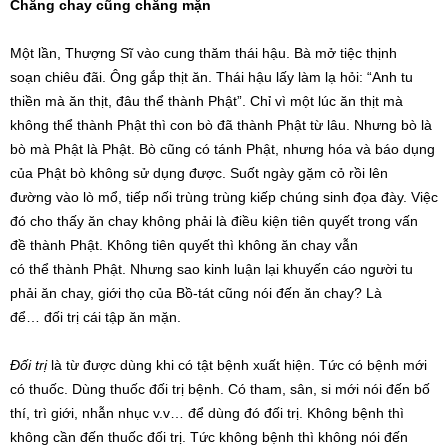
Chẳng chay cũng chẳng mặn
Một lần, Thượng Sĩ vào cung thăm thái hậu. Bà mở tiệc thịnh
soạn chiêu đãi. Ông gắp thịt ăn. Thái hậu lấy làm lạ hỏi: “Anh tu
thiền mà ăn thịt, đâu thể thành Phật”. Chỉ vì một lúc ăn thịt mà
không thể thành Phật thì con bò đã thành Phật từ lâu. Nhưng bò là
bò mà Phật là Phật. Bò cũng có tánh Phật, nhưng hóa và báo dụng
của Phật bò không sử dụng được. Suốt ngày gặm cỏ rồi lên
đường vào lò mổ, tiếp nối trùng trùng kiếp chúng sinh đọa đày. Việc
đó cho thấy ăn chay không phải là điều kiện tiên quyết trong vấn
đề thành Phật. Không tiên quyết thì không ăn chay vẫn
có thể thành Phật. Nhưng sao kinh luận lại khuyến cáo người tu
phải ăn chay, giới thọ của Bồ-tát cũng nói đến ăn chay? Là
để… đối trị cái tập ăn mặn.
Đối trị
là từ được dùng khi có tật bệnh xuất hiện. Tức có bệnh mới
có thuốc. Dùng thuốc đối trị bệnh. Có tham, sân, si mới nói đến bố
thí, trì giới, nhẫn nhục v.v… để dùng đó đối trị. Không bệnh thì
không cần đến thuốc đối trị. Tức không bệnh thì không nói đến