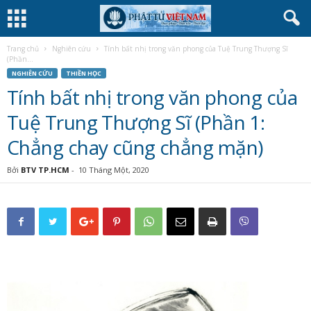
Trang chủ
Nghiên cứu
Tính bất nhị trong văn phong của Tuệ Trung Thượng Sĩ
(Phần...
NGHIÊN CỨU
THIỀN HỌC
Tính bất nhị trong văn phong của
Tuệ Trung Thượng Sĩ (Phần 1:
Chẳng chay cũng chẳng mặn)
Bởi
BTV TP.HCM
-
10 Tháng Một, 2020