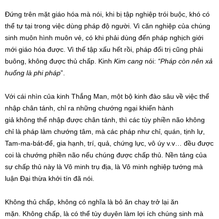
Đứng trên mặt giáo hóa mà nói, khi bị tập nghiệp trói buộc, khó có
thể tự tại trong việc dùng pháp độ người. Vì căn nghiệp của chúng
sinh muôn hình muôn vẻ, có khi phải dùng đến pháp nghịch giới
mới giáo hóa được. Vì thế tập xấu hết rồi, pháp đối trị cũng phải
buông, không được thủ chấp. Kinh
Kim cang
nói:
“Pháp còn nên xả
huống là phi pháp
”.
Với cái nhìn của kinh Thắng Man, một bộ kinh đào sâu về việc thể
nhập chân tánh, chỉ ra những chướng ngại khiến hành
giả không thể nhập được chân tánh, thì các tùy phiền não không
chỉ là pháp làm chướng tâm, mà các pháp như chỉ, quán, tịnh lự,
Tam-ma-bát-để, gia hạnh, trí, quả, chứng lực, vô úy v.v… đều được
coi là chướng phiền não nếu chúng được chấp thủ. Nền tảng của
sự chấp thủ này là Vô minh trụ địa, là Vô minh nghiệp tướng mà
luận Đại thừa khởi tín đã nói.
Không thủ chấp, không có nghĩa là bỏ ăn chay trở lại ăn
mặn. Không chấp, là có thể tùy duyên làm lợi ích chúng sinh mà