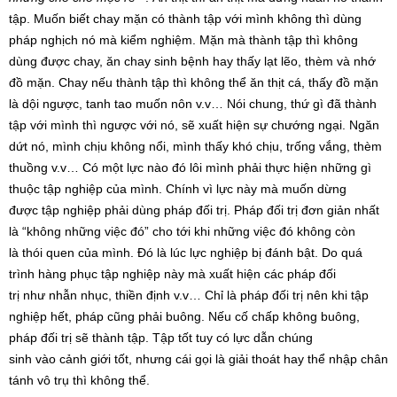
tập. Muốn biết chay mặn có thành tập với mình không thì dùng
pháp nghịch nó mà kiểm nghiệm. Mặn mà thành tập thì không
dùng được chay, ăn chay sinh bệnh hay thấy lạt lẽo, thèm và nhớ
đồ mặn. Chay nếu thành tập thì không thể ăn thịt cá, thấy đồ mặn
là dội ngược, tanh tao muốn nôn v.v… Nói chung, thứ gì đã thành
tập với mình thì ngược với nó, sẽ xuất hiện sự chướng ngại. Ngăn
dứt nó, mình chịu không nổi, mình thấy khó chịu, trống vắng, thèm
thuồng v.v… Có một lực nào đó lôi mình phải thực hiện những gì
thuộc tập nghiệp của mình. Chính vì lực này mà muốn dừng
được tập nghiệp phải dùng pháp đối trị. Pháp đối trị đơn giản nhất
là “không những việc đó” cho tới khi những việc đó không còn
là thói quen của mình. Đó là lúc lực nghiệp bị đánh bật. Do quá
trình hàng phục tập nghiệp này mà xuất hiện các pháp đối
trị như nhẫn nhục, thiền định v.v… Chỉ là pháp đối trị nên khi tập
nghiệp hết, pháp cũng phải buông. Nếu cố chấp không buông,
pháp đối trị sẽ thành tập. Tập tốt tuy có lực dẫn chúng
sinh vào cảnh giới tốt, nhưng cái gọi là giải thoát hay thể nhập chân
tánh vô trụ thì không thể.