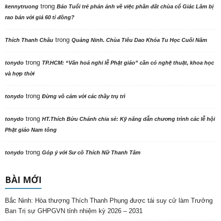
trong
kennytruong
Báo Tuổi trẻ phản ảnh về việc phần đất chùa cổ Giác Lâm bị
rao bán với giá 60 tỉ đồng?
trong
Thích Thanh Châu
Quảng Ninh. Chùa Tiêu Dao Khóa Tu Học Cuối Năm
trong
tonydo
TP.HCM: “Văn hoá nghi lễ Phật giáo” cần có nghệ thuật, khoa học
và hợp thời
trong
tonydo
Đừng vô cảm với các thầy trụ trì
trong
tonydo
HT.Thích Bửu Chánh chia sẻ: Kỹ năng dẫn chương trình các lễ hội
Phật giáo Nam tông
trong
tonydo
Góp ý với Sư cô Thích Nữ Thanh Tâm
BÀI MỚI
Bắc Ninh: Hòa thượng Thích Thanh Phụng được tái suy cử làm Trưởng
Ban Trị sự GHPGVN tỉnh nhiệm kỳ 2026 – 2031