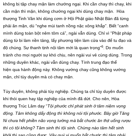
không bị tập chay mặn làm chướng ngại. Khi cần chay thì chay, khi
cần mặn thì mặn, không chướng ngại khi dùng chay mặn. Hòa
thượng Tinh Vân khi dùng cơm ở Hội Phật giáo Nhật Bản đã từng
phải ăn mặn, dù “nghe mùi tanh nồng nặc xông khắp”. Biết “canh
mình dùng toàn bột nêm tôm cá”, ngài vẫn dùng. Chỉ vì “Phật pháp
dùng từ bi làm nền tảng, lấy phương tiện làm cửa vào để tu đạo và
6
độ chúng. Sự thanh tịnh nội tâm mới là quan trọng”
. Do muốn
tránh cho mọi người sự khó chịu, nên ngài vui vẻ cùng dùng. Trong
những duyên khác, ngài vẫn dùng chay. Tính trung đạo thể
hiện qua hành động này. Không vướng chay cũng không vướng
mặn, chỉ tùy duyên mà có chay mặn.
Tùy duyên, không phải tùy nghiệp. Chúng ta chỉ tùy duyên được
khi thói quen hay tập nghiệp của mình đã dứt. Cho nên, Hòa
thượng Trúc Lâm dạy “
Tội phước chỉ phát sinh ở tâm niệm vọng
động. Tâm không dấy động thì không nói tội phước. Bây giờ Tăng
Ni chưa hết phiền não vọng tưởng mà bắt chước ăn thịt uống rượu
thì có tội không? Tâm sinh thì tội sinh. Chừng nào tâm hết sinh
khởi thì sao cũng được. Vậy quý vị muốn bắt chước thì tâm phải