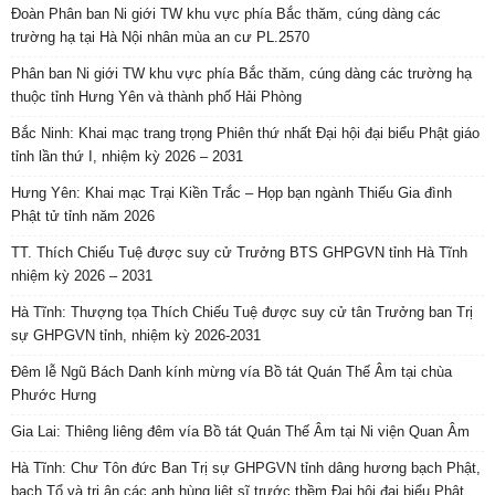
Đoàn Phân ban Ni giới TW khu vực phía Bắc thăm, cúng dàng các
trường hạ tại Hà Nội nhân mùa an cư PL.2570
Phân ban Ni giới TW khu vực phía Bắc thăm, cúng dàng các trường hạ
thuộc tỉnh Hưng Yên và thành phố Hải Phòng
Bắc Ninh: Khai mạc trang trọng Phiên thứ nhất Đại hội đại biểu Phật giáo
tỉnh lần thứ I, nhiệm kỳ 2026 – 2031
Hưng Yên: Khai mạc Trại Kiền Trắc – Họp bạn ngành Thiếu Gia đình
Phật tử tỉnh năm 2026
TT. Thích Chiếu Tuệ được suy cử Trưởng BTS GHPGVN tỉnh Hà Tĩnh
nhiệm kỳ 2026 – 2031
Hà Tĩnh: Thượng tọa Thích Chiếu Tuệ được suy cử tân Trưởng ban Trị
sự GHPGVN tỉnh, nhiệm kỳ 2026-2031
Đêm lễ Ngũ Bách Danh kính mừng vía Bồ tát Quán Thế Âm tại chùa
Phước Hưng
Gia Lai: Thiêng liêng đêm vía Bồ tát Quán Thế Âm tại Ni viện Quan Âm
Hà Tĩnh: Chư Tôn đức Ban Trị sự GHPGVN tỉnh dâng hương bạch Phật,
bạch Tổ và tri ân các anh hùng liệt sĩ trước thềm Đại hội đại biểu Phật