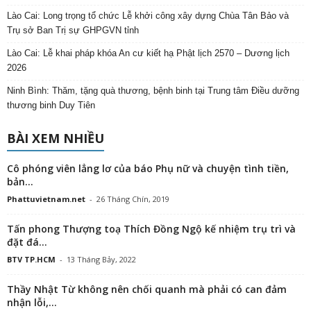
Lào Cai: Long trọng tổ chức Lễ khởi công xây dựng Chùa Tân Bảo và
Trụ sở Ban Trị sự GHPGVN tỉnh
Lào Cai: Lễ khai pháp khóa An cư kiết hạ Phật lịch 2570 – Dương lịch
2026
Ninh Bình: Thăm, tặng quà thương, bệnh binh tại Trung tâm Điều dưỡng
thương binh Duy Tiên
BÀI XEM NHIỀU
Cô phóng viên lẳng lơ của báo Phụ nữ và chuyện tình tiền,
bản...
Phattuvietnam.net
-
26 Tháng Chín, 2019
Tấn phong Thượng toạ Thích Đồng Ngộ kế nhiệm trụ trì và
đặt đá...
BTV TP.HCM
-
13 Tháng Bảy, 2022
Thầy Nhật Từ không nên chối quanh mà phải có can đảm
nhận lỗi,...