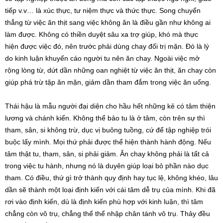
tiếp v.v… là xúc thực, tư niệm thực và thức thực. Song chuyển
thẳng từ việc ăn thịt sang việc không ăn là điều gần như không ai
làm được. Không có thiền duyệt sâu xa trợ giúp, khó mà thực
hiện được việc đó, nên trước phải dùng chay đối trị mặn. Đó là lý
do kinh luận khuyến cáo người tu nên ăn chay. Ngoài việc mở
rộng lòng từ, dứt dần những oan nghiệt từ việc ăn thịt, ăn chay còn
giúp phá trừ tập ăn mặn, giảm dần tham đắm trong việc ăn uống.
Thái hậu là mẫu người đại diện cho hầu hết những kẻ có tâm thiện
lương và chánh kiến. Không thể bảo tu là ở tâm, còn trên sự thì
tham, sân, si không trừ, dục vị buông tuồng, cứ để tập nghiệp trói
buộc lấy mình. Mọi thứ phải được thể hiện thành hành động. Nếu
tâm thật tu, tham, sân, si phải giảm. Ăn chay không phải là tất cả
trong việc tu hành, nhưng nó là duyên giúp loại bỏ phần nào dục
tham. Có điều, thứ gì trở thành quy định hay tục lệ, không khéo, lâu
dần sẽ thành một loại định kiến với cái tâm dễ trụ của mình. Khi đã
rơi vào định kiến, dù là định kiến phù hợp với kinh luận, thì tâm
chẳng còn vô trụ, chẳng thể thể nhập chân tánh vô trụ. Thảy đều