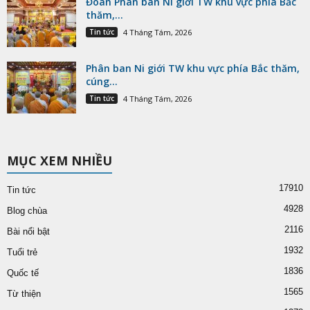
Đoàn Phân ban Ni giới TW khu vực phía Bắc
thăm,...
Tin tức
4 Tháng Tám, 2026
Phân ban Ni giới TW khu vực phía Bắc thăm,
cúng...
Tin tức
4 Tháng Tám, 2026
MỤC XEM NHIỀU
17910
Tin tức
4928
Blog chùa
2116
Bài nổi bật
1932
Tuổi trẻ
1836
Quốc tế
1565
Từ thiện