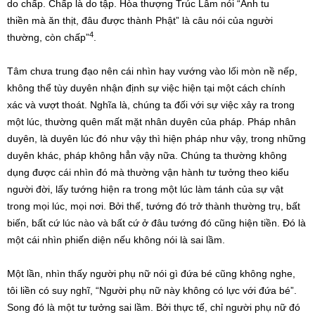
do chấp. Chấp là do tập. Hòa thượng Trúc Lâm nói “Anh tu
thiền mà ăn thịt, đâu được thành Phật” là câu nói của người
4
thường, còn chấp”
.
Tâm chưa trung đạo nên cái nhìn hay vướng vào lối mòn nề nếp,
không thể tùy duyên nhận định sự việc hiện tại một cách chính
xác và vượt thoát. Nghĩa là, chúng ta đối với sự việc xảy ra trong
một lúc, thường quên mất mặt nhân duyên của pháp. Pháp nhân
duyên, là duyên lúc đó như vậy thì hiện pháp như vậy, trong những
duyên khác, pháp không hẳn vậy nữa. Chúng ta thường không
dụng được cái nhìn đó mà thường vận hành tư tưởng theo kiểu
người đời, lấy tướng hiện ra trong một lúc làm tánh của sự vật
trong mọi lúc, mọi nơi. Bởi thế, tướng đó trở thành thường trụ, bất
biến, bất cứ lúc nào và bất cứ ở đâu tướng đó cũng hiện tiền. Đó là
một cái nhìn phiến diện nếu không nói là sai lầm.
Một lần, nhìn thấy người phụ nữ nói gì đứa bé cũng không nghe,
tôi liền có suy nghĩ, “Người phụ nữ này không có lực với đứa bé”.
Song đó là một tư tưởng sai lầm. Bởi thực tế, chỉ người phụ nữ đó