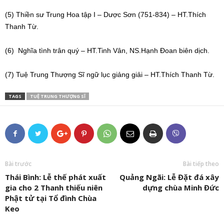
(5) Thiền sư Trung Hoa tập I – Dược Sơn (751-834) – HT.Thích
Thanh Từ.
(6) Nghĩa tình trân quý – HT.Tinh Vân, NS.Hạnh Đoan biên dịch.
(7) Tuệ Trung Thượng Sĩ ngữ lục giảng giải – HT.Thích Thanh Từ.
TAGS
TUỆ TRUNG THƯỢNG SĨ
Bài trước
Bài tiếp theo
Thái Bình: Lễ thế phát xuất
Quảng Ngãi: Lễ Đặt đá xây
gia cho 2 Thanh thiếu niên
dựng chùa Minh Đức
Phật tử tại Tổ đình Chùa
Keo