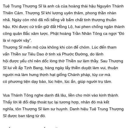
Tuệ Trung Thượng Sĩ là anh cả của hoàng thái hậu Nguyên Thánh
Thiên Cảm. Thượng Sĩ khí lượng uyên thâm, phong thần nhàn
nhã. Ngày còn nhỏ đã nổi tiếng về bẩm chất tinh thượng thuần
hậu. Khi được cử trấn giữ đất Hồng Lộ, hai phen chống ngăn thành
công quân Bắc xâm lược. Phật hoàng Trần Nhân Tông ca ngợi “Đó
là vì người vậy”.
Thượng Sĩ mến mộ cửa không khi còn để chỏm. Lúc đến tham
vấn Thiền sư Tiêu Dao ở tinh xá Phước Đường, do lãnh
hội được yếu chỉ nên dốc lòng thờ Thiền sư làm thầy. Sau Thượng
Sĩ lui về ấp Tịnh Bang, hàng ngày lấy thiền duyệt làm vui, thuận
người mà làm hưng thịnh hạt giống Chánh pháp, tùy cơ mà
có phương tiện dạy bảo, lúc hiện, lúc ẩn, giúp người trụ tâm.
Vua Thánh Tông nghe danh đã lâu, liền cho mời vào kinh thành.
Thấy lời lẽ đối đáp thoát tục lại tương hợp, nhân đó mà kết
nghĩa, tôn Thượng Sĩ làm sư huynh. Danh hiệu Tuệ Trung Thượng
Sĩ được ban tặng từ đó.