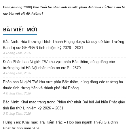
trong
kennytruong
Báo Tuổi trẻ phản ảnh về việc phần đất chùa cổ Giác Lâm bị
rao bán với giá 60 tỉ đồng?
BÀI VIẾT MỚI
Bắc Ninh: Hòa thượng Thích Thanh Phụng được tái suy cử làm Trưởng
Ban Trị sự GHPGVN tỉnh nhiệm kỳ 2026 – 2031
4 Tháng Tám, 2026
Đoàn Phân ban Ni giới TW khu vực phía Bắc thăm, cúng dàng các
trường hạ tại Hà Nội nhân mùa an cư PL.2570
4 Tháng Tám, 2026
Phân ban Ni giới TW khu vực phía Bắc thăm, cúng dàng các trường hạ
thuộc tỉnh Hưng Yên và thành phố Hải Phòng
4 Tháng Tám, 2026
Bắc Ninh: Khai mạc trang trọng Phiên thứ nhất Đại hội đại biểu Phật giáo
tỉnh lần thứ I, nhiệm kỳ 2026 – 2031
3 Tháng Tám, 2026
Hưng Yên: Khai mạc Trại Kiền Trắc – Họp bạn ngành Thiếu Gia đình
Phật tử tỉnh năm 2026