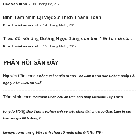
Đào Văn Bình
-
18 Tháng Ba, 2020
Bình Tâm Nhìn Lại Việc Sư Thích Thanh Toàn
Phattuvietnam.net
-
14 Tháng Mười, 2019
Trao đổi với ông Dương Ngọc Dũng qua bài: “ Đi tu mà có...
Phattuvietnam.net
-
15 Tháng Mười, 2019
PHẢN HỒI GẦN ĐÂY
Nguyên Cần
trong
Không khí chuẩn bị cho Tọa đàm Khoa học Hoằng pháp Hải
ngoại năm 2025 tại Huế
Trần Minh
trong
Mở tranh Phật, cầu an trên bảo tháp Mandala Tây Thiên
trong
tonydo
Báo Tuổi trẻ phản ảnh về việc phần đất chùa cổ Giác Lâm bị rao
bán với giá 60 tỉ đồng?
trong
kennytruong
Vãn cảnh chùa cổ ngàn năm ở Triều Tiên