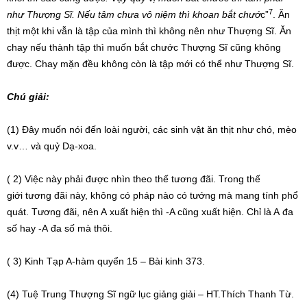
7
như Thượng Sĩ. Nếu tâm chưa vô niệm thì khoan bắt chướ
c”
. Ăn
thịt một khi vẫn là tập của mình thì không nên như Thượng Sĩ. Ăn
chay nếu thành tập thì muốn bắt chước Thượng Sĩ cũng không
được. Chay mặn đều không còn là tập mới có thể như Thượng Sĩ.
Chú giải:
(1) Đây muốn nói đến loài người, các sinh vật ăn thịt như chó, mèo
v.v… và quỷ Dạ-xoa.
( 2) Việc này phải được nhìn theo thế tương đãi. Trong thế
giới tương đãi này, không có pháp nào có tướng mà mang tính phổ
quát. Tương đãi, nên A xuất hiện thì -A cũng xuất hiện. Chỉ là A đa
số hay -A đa số mà thôi.
( 3) Kinh Tạp A-hàm quyển 15 – Bài kinh 373.
(4) Tuệ Trung Thượng Sĩ ngữ lục giảng giải – HT.Thích Thanh Từ.