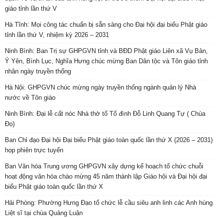
giáo tỉnh lần thứ V
Hà Tĩnh: Mọi công tác chuẩn bị sẵn sàng cho Đại hội đại biểu Phật giáo
tỉnh lần thứ V, nhiệm kỳ 2026 – 2031
Ninh Bình: Ban Trị sự GHPGVN tỉnh và BĐD Phật giáo Liên xã Vụ Bản,
Ý Yên, Bình Lục, Nghĩa Hưng chúc mừng Ban Dân tộc và Tôn giáo tỉnh
nhân ngày truyền thống
Hà Nội: GHPGVN chúc mừng ngày truyền thống ngành quản lý Nhà
nước về Tôn giáo
Ninh Bình: Đại lễ cất nóc Nhà thờ tổ Tổ đình Đỗ Linh Quang Tự ( Chùa
Đọ)
Ban Chỉ đạo Đại hội Đại biểu Phật giáo toàn quốc lần thứ X (2026 – 2031)
họp phiên trực tuyến
Ban Văn hóa Trung ương GHPGVN xây dựng kế hoạch tổ chức chuỗi
hoạt động văn hóa chào mừng 45 năm thành lập Giáo hội và Đại hội đại
biểu Phật giáo toàn quốc lần thứ X
Hải Phòng: Phường Hưng Đạo tổ chức lễ cầu siêu anh linh các Anh hùng
Liệt sĩ tại chùa Quảng Luận