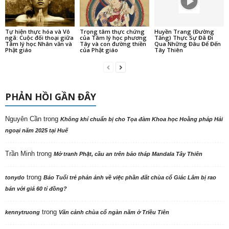
Tự hiện thực hóa và Vô
Trọng tâm thực chứng
Huyền Trang (Đường
ngã: Cuộc đối thoại giữa
của Tâm lý học phương
Tăng) Thực Sự Đã Đi
Tâm lý học Nhân văn và
Tây và con đường thiền
Qua Những Đâu Để Đến
Phật giáo
của Phật giáo
Tây Thiên
PHẢN HỒI GẦN ĐÂY
Nguyên Cần
trong
Không khí chuẩn bị cho Tọa đàm Khoa học Hoằng pháp Hải
ngoại năm 2025 tại Huế
Trần Minh
trong
Mở tranh Phật, cầu an trên bảo tháp Mandala Tây Thiên
trong
tonydo
Báo Tuổi trẻ phản ảnh về việc phần đất chùa cổ Giác Lâm bị rao
bán với giá 60 tỉ đồng?
trong
kennytruong
Vãn cảnh chùa cổ ngàn năm ở Triều Tiên