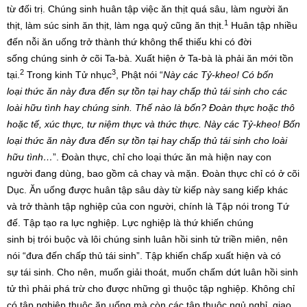
từ đối trị. Chúng sinh huân tập việc ăn thịt quá sâu, làm người ăn
1
thịt, làm súc sinh ăn thịt, làm ngạ quỷ cũng ăn thịt.
Huân tập nhiều
đến nỗi ăn uống trở thành thứ không thể thiếu khi có đời
sống chúng sinh ở cõi Ta-bà. Xuất hiện ở Ta-bà là phải ăn mới tồn
2
3
tại.
Trong kinh Tử nhục
, Phật nói “
Này các Tỷ-kheo! Có bốn
loại thức ăn này đưa đến sự tồn tại hay chấp thủ tái sinh cho các
loài hữu tình hay chúng sinh. Thế nào là bốn? Đoàn thực hoặc thô
hoặc tế, xúc thực, tư niệm thực và thức thực. Này các Tỷ-kheo! Bốn
loại thức ăn này đưa đến sự tồn tại hay chấp thủ tái sinh cho loài
hữu tình…
”. Đoàn thực, chỉ cho loại thức ăn mà hiện nay con
người đang dùng, bao gồm cả chay và mặn. Đoàn thực chỉ có ở cõi
Dục. Ăn uống được huân tập sâu dày từ kiếp này sang kiếp khác
và trở thành tập nghiệp của con người, chính là Tập nói trong Tứ
đế. Tập tạo ra lực nghiệp. Lực nghiệp là thứ khiến chúng
sinh bị trói buộc và lôi chúng sinh luân hồi sinh tử triền miên, nên
nói “đưa đến chấp thủ tái sinh”. Tập khiến chấp xuất hiện và có
sự tái sinh. Cho nên, muốn giải thoát, muốn chấm dứt luân hồi sinh
tử thì phải phá trừ cho được những gì thuộc tập nghiệp. Không chỉ
có tập nghiệp thuộc ăn uống mà còn các tập thuộc ngủ nghỉ, giao