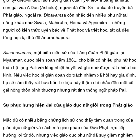
giới tỳ-kheo-ni dưới sự hướng dẫn của Tỳ-kheo-ni Sanghamitta,
con gái vua A Dục (Ashoka), người đã đến Sri Lanka để truyền bá
Phật giáo. Ngoài ra,
Dipavamsa
còn nhắc đến nhiều phụ nữ tài
năng khác như Sivala, Mahiruha, Hema và Agnimitra – những
người có kiến thức uyên bác về Phật học và triết học, tất cả đều
từng học tại thủ đô Anuradhapura.
Sasanavamsa
, một biên niên sử của Tăng đoàn Phật giáo tại
Myanmar, được biên soạn năm 1861, cho biết có nhiều phụ nữ học
toàn bộ tạng Pali với lòng nhiệt huyết và ghi nhớ được rất nhiều bài
kinh. Nếu việc học bị gián đoạn do trách nhiệm xã hội hay gia đình,
họ sẽ cảm thấy rất bức bối. Tư liệu này thậm chí nhắc đến một cô
gái nông thôn bình thường nhưng rất tinh thông ngữ pháp Pali.
Sự phục hưng hiện đại của giáo dục nữ giới trong Phật giáo
Mặc dù có nhiều bằng chứng lịch sử cho thấy tầm quan trọng của
giáo dục nữ giới và cách mà giáo pháp của Đức Phật trực tiếp
hưởng lợi từ đó, nhưng việc giáo dục phụ nữ đã suy giảm nghiêm