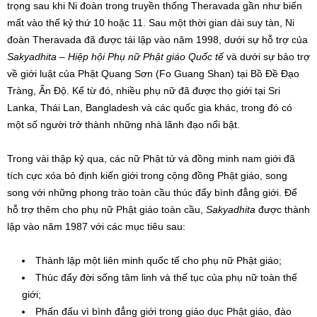
trọng sau khi Ni đoàn trong truyền thống Theravada gần như biến
mất vào thế kỷ thứ 10 hoặc 11. Sau một thời gian dài suy tàn, Ni
đoàn Theravada đã được tái lập vào năm 1998, dưới sự hỗ trợ của
Sakyadhita – Hiệp hội Phụ nữ Phật giáo Quốc tế
và dưới sự bảo trợ
về giới luật của Phật Quang Sơn (Fo Guang Shan) tại Bồ Đề Đạo
Tràng, Ấn Độ. Kể từ đó, nhiều phụ nữ đã được thọ giới tại Sri
Lanka, Thái Lan, Bangladesh và các quốc gia khác, trong đó có
một số người trở thành những nhà lãnh đạo nổi bật.
Trong vài thập kỷ qua, các nữ Phật tử và đồng minh nam giới đã
tích cực xóa bỏ định kiến giới trong cộng đồng Phật giáo, song
song với những phong trào toàn cầu thúc đẩy bình đẳng giới. Để
hỗ trợ thêm cho phụ nữ Phật giáo toàn cầu,
Sakyadhita
được thành
lập vào năm 1987 với các mục tiêu sau:
Thành lập một liên minh quốc tế cho phụ nữ Phật giáo;
Thúc đẩy đời sống tâm linh và thế tục của phụ nữ toàn thế
giới;
Phấn đấu vì bình đẳng giới trong giáo dục Phật giáo, đào