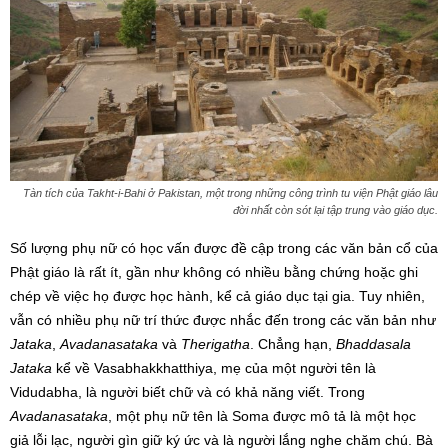
Tàn tích của Takht-i-Bahi ở Pakistan, một trong những công trình tu viện Phật giáo lâu
đời nhất còn sót lại tập trung vào giáo dục.
Số lượng phụ nữ có học vấn được đề cập trong các văn bản cổ của
Phật giáo là rất ít, gần như không có nhiều bằng chứng hoặc ghi
chép về việc họ được học hành, kể cả giáo dục tại gia. Tuy nhiên,
vẫn có nhiều phụ nữ trí thức được nhắc đến trong các văn bản như
Jataka
,
Avadanasataka
và
Therigatha
. Chẳng hạn,
Bhaddasala
Jataka
kể về Vasabhakkhatthiya, mẹ của một người tên là
Vidudabha, là người biết chữ và có khả năng viết. Trong
Avadanasataka
, một phụ nữ tên là Soma được mô tả là một học
giả lỗi lạc, người gìn giữ ký ức và là người lắng nghe chăm chú. Bà