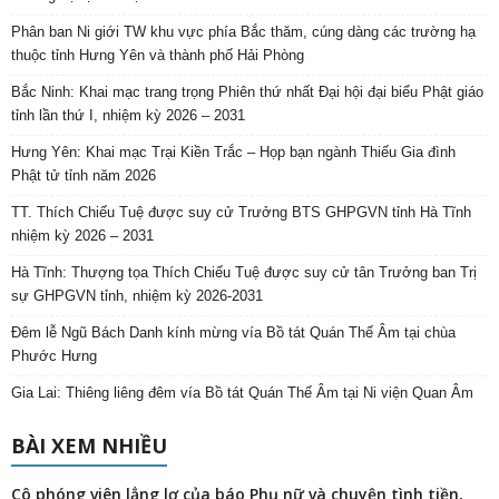
Phân ban Ni giới TW khu vực phía Bắc thăm, cúng dàng các trường hạ
thuộc tỉnh Hưng Yên và thành phố Hải Phòng
Bắc Ninh: Khai mạc trang trọng Phiên thứ nhất Đại hội đại biểu Phật giáo
tỉnh lần thứ I, nhiệm kỳ 2026 – 2031
Hưng Yên: Khai mạc Trại Kiền Trắc – Họp bạn ngành Thiếu Gia đình
Phật tử tỉnh năm 2026
TT. Thích Chiếu Tuệ được suy cử Trưởng BTS GHPGVN tỉnh Hà Tĩnh
nhiệm kỳ 2026 – 2031
Hà Tĩnh: Thượng tọa Thích Chiếu Tuệ được suy cử tân Trưởng ban Trị
sự GHPGVN tỉnh, nhiệm kỳ 2026-2031
Đêm lễ Ngũ Bách Danh kính mừng vía Bồ tát Quán Thế Âm tại chùa
Phước Hưng
Gia Lai: Thiêng liêng đêm vía Bồ tát Quán Thế Âm tại Ni viện Quan Âm
BÀI XEM NHIỀU
Cô phóng viên lẳng lơ của báo Phụ nữ và chuyện tình tiền,