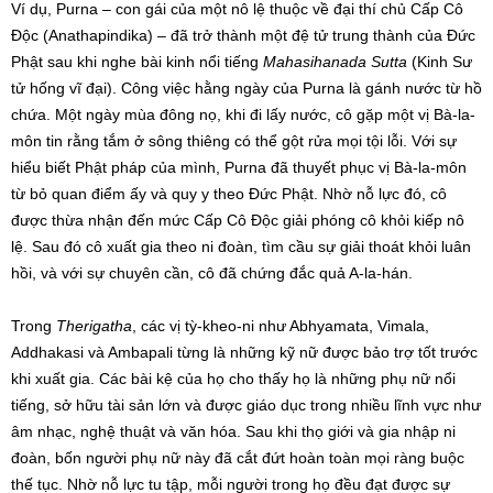
Ví dụ, Purna – con gái của một nô lệ thuộc về đại thí chủ Cấp Cô
Độc (Anathapindika) – đã trở thành một đệ tử trung thành của Đức
Phật sau khi nghe bài kinh nổi tiếng
Mahasihanada Sutta
(Kinh Sư
tử hống vĩ đại). Công việc hằng ngày của Purna là gánh nước từ hồ
chứa. Một ngày mùa đông nọ, khi đi lấy nước, cô gặp một vị Bà-la-
môn tin rằng tắm ở sông thiêng có thể gột rửa mọi tội lỗi. Với sự
hiểu biết Phật pháp của mình, Purna đã thuyết phục vị Bà-la-môn
từ bỏ quan điểm ấy và quy y theo Đức Phật. Nhờ nỗ lực đó, cô
được thừa nhận đến mức Cấp Cô Độc giải phóng cô khỏi kiếp nô
lệ. Sau đó cô xuất gia theo ni đoàn, tìm cầu sự giải thoát khỏi luân
hồi, và với sự chuyên cần, cô đã chứng đắc quả A-la-hán.
Trong
Therigatha
, các vị tỳ-kheo-ni như Abhyamata, Vimala,
Addhakasi và Ambapali từng là những kỹ nữ được bảo trợ tốt trước
khi xuất gia. Các bài kệ của họ cho thấy họ là những phụ nữ nổi
tiếng, sở hữu tài sản lớn và được giáo dục trong nhiều lĩnh vực như
âm nhạc, nghệ thuật và văn hóa. Sau khi thọ giới và gia nhập ni
đoàn, bốn người phụ nữ này đã cắt đứt hoàn toàn mọi ràng buộc
thế tục. Nhờ nỗ lực tu tập, mỗi người trong họ đều đạt được sự