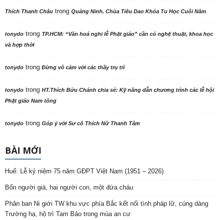
trong
Thích Thanh Châu
Quảng Ninh. Chùa Tiêu Dao Khóa Tu Học Cuối Năm
trong
tonydo
TP.HCM: “Văn hoá nghi lễ Phật giáo” cần có nghệ thuật, khoa học
và hợp thời
trong
tonydo
Đừng vô cảm với các thầy trụ trì
trong
tonydo
HT.Thích Bửu Chánh chia sẻ: Kỹ năng dẫn chương trình các lễ hội
Phật giáo Nam tông
trong
tonydo
Góp ý với Sư cô Thích Nữ Thanh Tâm
BÀI MỚI
Huế: Lễ kỷ niệm 75 năm GĐPT Việt Nam (1951 – 2026)
Bốn người già, hai người con, một đứa cháu
Phân ban Ni giới TW khu vực phía Bắc kết nối tình pháp lữ, cúng dàng
Trường hạ, hộ trì Tam Bảo trong mùa an cư