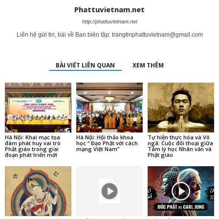
Phattuvietnam.net
http://phattuvietnam.net
Liên hệ gửi tin, bài về Ban biên tập:
trangtinphattuvietnam@gmail.com
BÀI VIẾT LIÊN QUAN
XEM THÊM
Hà Nội: Khai mạc tọa
Hà Nội: Hội thảo khoa
Tự hiện thực hóa và Vô
đàm phát huy vai trò
học “ Đạo Phật với cách
ngã: Cuộc đối thoại giữa
Phật giáo trong giai
mạng Việt Nam”
Tâm lý học Nhân văn và
đoạn phát triển mới
Phật giáo