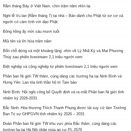
Rằm tháng Bảy ở Việt Nam, chín trăm năm nhìn lại
Nghi lễ Vu lan (Rằm tháng 7) tại nhà – Bản dành cho Phật tử sơ cơ và
người có cảm tình với đạo Phật
Bông hồng ấy mới sáu mươi tuổi
Mũi tên và lời hứa trăm năm
Bốn chỗ đứng và một khoảng lặng: nhìn về Lý Nhã Kỳ và Mai Phương
Thúy sau phiên livestream 2,1 triệu người xem
Biệt nghiệp và cộng nghiệp từ phiên livestream 2,1 triệu người xem
Phân ban Ni giới TW thăm, cúng dàng các trường hạ tại Ninh Bình và
Hưng Yên: Lan tỏa tinh thần hộ trì Tam bảo
Ninh Bình: Hội nghị công bố Quyết định và ra mắt Phân ban Ni giới tỉnh
nhiệm kỳ 2026-2031
Bắc Ninh: Hòa thượng Thích Thanh Phụng được tái suy cử làm Trưởng
Ban Trị sự GHPGVN tỉnh nhiệm kỳ 2026 – 2031
Đoàn Phân ban Ni giới TW khu vực phía Bắc thăm, cúng dàng các
trường hạ tại Hà Nội nhân mùa an cư PL.2570