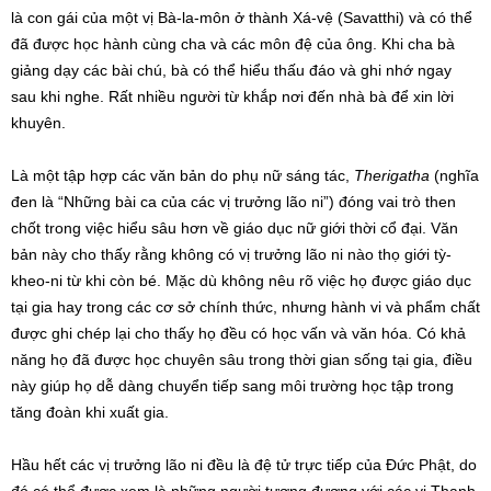
là con gái của một vị Bà-la-môn ở thành Xá-vệ (Savatthi) và có thể
đã được học hành cùng cha và các môn đệ của ông. Khi cha bà
giảng dạy các bài chú, bà có thể hiểu thấu đáo và ghi nhớ ngay
sau khi nghe. Rất nhiều người từ khắp nơi đến nhà bà để xin lời
khuyên.
Là một tập hợp các văn bản do phụ nữ sáng tác,
Therigatha
(nghĩa
đen là “Những bài ca của các vị trưởng lão ni”) đóng vai trò then
chốt trong việc hiểu sâu hơn về giáo dục nữ giới thời cổ đại. Văn
bản này cho thấy rằng không có vị trưởng lão ni nào thọ giới tỳ-
kheo-ni từ khi còn bé. Mặc dù không nêu rõ việc họ được giáo dục
tại gia hay trong các cơ sở chính thức, nhưng hành vi và phẩm chất
được ghi chép lại cho thấy họ đều có học vấn và văn hóa. Có khả
năng họ đã được học chuyên sâu trong thời gian sống tại gia, điều
này giúp họ dễ dàng chuyển tiếp sang môi trường học tập trong
tăng đoàn khi xuất gia.
Hầu hết các vị trưởng lão ni đều là đệ tử trực tiếp của Đức Phật, do