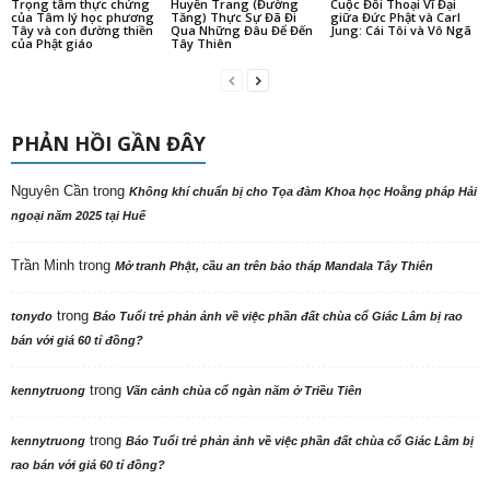
Trọng tâm thực chứng
Huyền Trang (Đường
Cuộc Đối Thoại Vĩ Đại
của Tâm lý học phương
Tăng) Thực Sự Đã Đi
giữa Đức Phật và Carl
Tây và con đường thiền
Qua Những Đâu Để Đến
Jung: Cái Tôi và Vô Ngã
của Phật giáo
Tây Thiên
PHẢN HỒI GẦN ĐÂY
Nguyên Cần
trong
Không khí chuẩn bị cho Tọa đàm Khoa học Hoằng pháp Hải
ngoại năm 2025 tại Huế
Trần Minh
trong
Mở tranh Phật, cầu an trên bảo tháp Mandala Tây Thiên
trong
tonydo
Báo Tuổi trẻ phản ảnh về việc phần đất chùa cổ Giác Lâm bị rao
bán với giá 60 tỉ đồng?
trong
kennytruong
Vãn cảnh chùa cổ ngàn năm ở Triều Tiên
trong
kennytruong
Báo Tuổi trẻ phản ảnh về việc phần đất chùa cổ Giác Lâm bị
rao bán với giá 60 tỉ đồng?