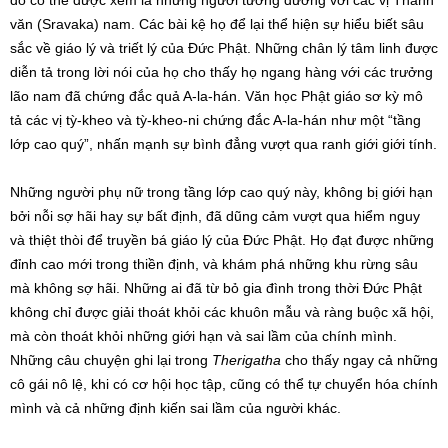
đó có thể được xem là những người tương đương với các vị Thanh
văn (Sravaka) nam. Các bài kệ họ để lại thể hiện sự hiểu biết sâu
sắc về giáo lý và triết lý của Đức Phật. Những chân lý tâm linh được
diễn tả trong lời nói của họ cho thấy họ ngang hàng với các trưởng
lão nam đã chứng đắc quả A-la-hán. Văn học Phật giáo sơ kỳ mô
tả các vị tỳ-kheo và tỳ-kheo-ni chứng đắc A-la-hán như một “tầng
lớp cao quý”, nhấn mạnh sự bình đẳng vượt qua ranh giới giới tính.
Những người phụ nữ trong tầng lớp cao quý này, không bị giới hạn
bởi nỗi sợ hãi hay sự bất định, đã dũng cảm vượt qua hiểm nguy
và thiệt thòi để truyền bá giáo lý của Đức Phật. Họ đạt được những
đỉnh cao mới trong thiền định, và khám phá những khu rừng sâu
mà không sợ hãi. Những ai đã từ bỏ gia đình trong thời Đức Phật
không chỉ được giải thoát khỏi các khuôn mẫu và ràng buộc xã hội,
mà còn thoát khỏi những giới hạn và sai lầm của chính mình.
Những câu chuyện ghi lại trong
Therigatha
cho thấy ngay cả những
cô gái nô lệ, khi có cơ hội học tập, cũng có thể tự chuyển hóa chính
mình và cả những định kiến sai lầm của người khác.