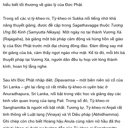
hiểu biết tối thượng về giáo lý của Đức Phật.
Trong số các vị tỳ-kheo-ni, Tỳ-kheo-ni Sukka nổi tiếng nhờ khả
năng thuyết giảng, được đề cập trong
Sagathavagga
thuộc
Tương
Ưng Bộ Kinh (Samyutta Nikaya)
. Một ngày nọ tại thành Vương Xá
(Rajagaha), bà giảng một bài pháp cảm động và hùng hồn về giáo
lý của Đức Phật trước một đại chúng đông đảo. Đám đông say mê
lời giảng của bà, cảm thấy ngọt ngào như mật. Kể từ đó, mỗi khi bà
thuyết pháp tại Vương Xá, người dân đều tụ họp với lòng thành
kính, hoan hỷ lắng nghe.
Sau khi Đức Phật nhập diệt,
Dipavamsa
– một biên niên sử cổ của
Sri Lanka – ghi lại rằng có rất nhiều tỳ-kheo-ni uyên bác ở
Anuradhapura, Sri Lanka, nổi bật trong việc học và giảng dạy các
kinh văn quan trọng của tạng Pali. Trong số đó, Tỳ-kheo-ni
Sanghamitta là người nổi bật nhất. Tương tự, Tỳ-kheo-ni Anjali rất
tinh thông về Luật tạng (Vinaya) và Vi Diệu pháp (Abhidhamma).
Ghi chép còn cho biết Hoàng hậu Anula cùng năm nữ hầu đã thọ