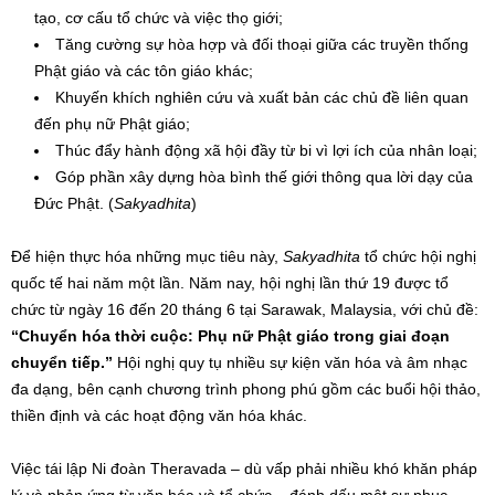
tạo, cơ cấu tổ chức và việc thọ giới;
Tăng cường sự hòa hợp và đối thoại giữa các truyền thống
Phật giáo và các tôn giáo khác;
Khuyến khích nghiên cứu và xuất bản các chủ đề liên quan
đến phụ nữ Phật giáo;
Thúc đẩy hành động xã hội đầy từ bi vì lợi ích của nhân loại;
Góp phần xây dựng hòa bình thế giới thông qua lời dạy của
Đức Phật. (
Sakyadhita
)
Để hiện thực hóa những mục tiêu này,
Sakyadhita
tổ chức hội nghị
quốc tế hai năm một lần. Năm nay, hội nghị lần thứ 19 được tổ
chức từ ngày 16 đến 20 tháng 6 tại Sarawak, Malaysia, với chủ đề:
“Chuyển hóa thời cuộc: Phụ nữ Phật giáo trong giai đoạn
chuyển tiếp.”
Hội nghị quy tụ nhiều sự kiện văn hóa và âm nhạc
đa dạng, bên cạnh chương trình phong phú gồm các buổi hội thảo,
thiền định và các hoạt động văn hóa khác.
Việc tái lập Ni đoàn Theravada – dù vấp phải nhiều khó khăn pháp