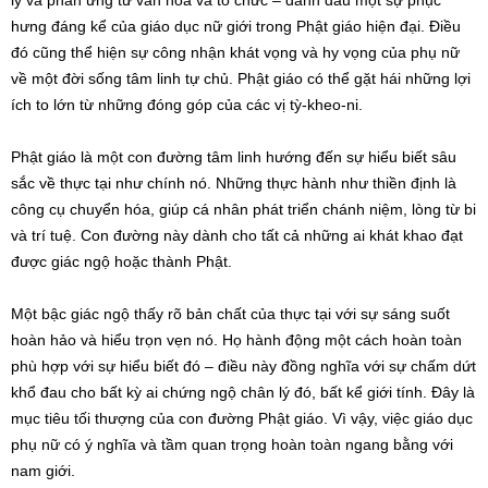
lý và phản ứng từ văn hóa và tổ chức – đánh dấu một sự phục
hưng đáng kể của giáo dục nữ giới trong Phật giáo hiện đại. Điều
đó cũng thể hiện sự công nhận khát vọng và hy vọng của phụ nữ
về một đời sống tâm linh tự chủ. Phật giáo có thể gặt hái những lợi
ích to lớn từ những đóng góp của các vị tỳ-kheo-ni.
Phật giáo là một con đường tâm linh hướng đến sự hiểu biết sâu
sắc về thực tại như chính nó. Những thực hành như thiền định là
công cụ chuyển hóa, giúp cá nhân phát triển chánh niệm, lòng từ bi
và trí tuệ. Con đường này dành cho tất cả những ai khát khao đạt
được giác ngộ hoặc thành Phật.
Một bậc giác ngộ thấy rõ bản chất của thực tại với sự sáng suốt
hoàn hảo và hiểu trọn vẹn nó. Họ hành động một cách hoàn toàn
phù hợp với sự hiểu biết đó – điều này đồng nghĩa với sự chấm dứt
khổ đau cho bất kỳ ai chứng ngộ chân lý đó, bất kể giới tính. Đây là
mục tiêu tối thượng của con đường Phật giáo. Vì vậy, việc giáo dục
phụ nữ có ý nghĩa và tầm quan trọng hoàn toàn ngang bằng với
nam giới.