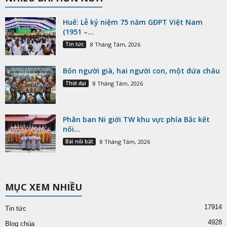
Huế: Lễ kỷ niệm 75 năm GĐPT Việt Nam
(1951 –...
Tin tức
8 Tháng Tám, 2026
Bốn người già, hai người con, một đứa cháu
Thời đại
8 Tháng Tám, 2026
Phân ban Ni giới TW khu vực phía Bắc kết
nối...
Bài nổi bật
8 Tháng Tám, 2026
MỤC XEM NHIỀU
17914
Tin tức
4928
Blog chùa