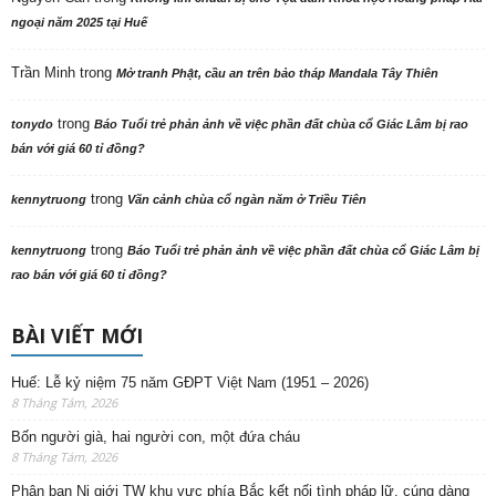
ngoại năm 2025 tại Huế
Trần Minh
trong
Mở tranh Phật, cầu an trên bảo tháp Mandala Tây Thiên
trong
tonydo
Báo Tuổi trẻ phản ảnh về việc phần đất chùa cổ Giác Lâm bị rao
bán với giá 60 tỉ đồng?
trong
kennytruong
Vãn cảnh chùa cổ ngàn năm ở Triều Tiên
trong
kennytruong
Báo Tuổi trẻ phản ảnh về việc phần đất chùa cổ Giác Lâm bị
rao bán với giá 60 tỉ đồng?
BÀI VIẾT MỚI
Huế: Lễ kỷ niệm 75 năm GĐPT Việt Nam (1951 – 2026)
8 Tháng Tám, 2026
Bốn người già, hai người con, một đứa cháu
8 Tháng Tám, 2026
Phân ban Ni giới TW khu vực phía Bắc kết nối tình pháp lữ, cúng dàng