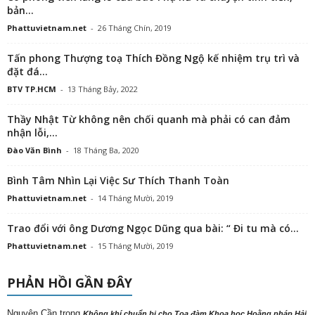
bản...
Phattuvietnam.net
-
26 Tháng Chín, 2019
Tấn phong Thượng toạ Thích Đồng Ngộ kế nhiệm trụ trì và
đặt đá...
BTV TP.HCM
-
13 Tháng Bảy, 2022
Thầy Nhật Từ không nên chối quanh mà phải có can đảm
nhận lỗi,...
Đào Văn Bình
-
18 Tháng Ba, 2020
Bình Tâm Nhìn Lại Việc Sư Thích Thanh Toàn
Phattuvietnam.net
-
14 Tháng Mười, 2019
Trao đổi với ông Dương Ngọc Dũng qua bài: “ Đi tu mà có...
Phattuvietnam.net
-
15 Tháng Mười, 2019
PHẢN HỒI GẦN ĐÂY
Nguyên Cần
trong
Không khí chuẩn bị cho Tọa đàm Khoa học Hoằng pháp Hải