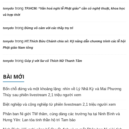
trong
tonydo
TP.HCM: “Văn hoá nghi lễ Phật giáo” cần có nghệ thuật, khoa học
và hợp thời
trong
tonydo
Đừng vô cảm với các thầy trụ trì
trong
tonydo
HT.Thích Bửu Chánh chia sẻ: Kỹ năng dẫn chương trình các lễ hội
Phật giáo Nam tông
trong
tonydo
Góp ý với Sư cô Thích Nữ Thanh Tâm
BÀI MỚI
Bốn chỗ đứng và một khoảng lặng: nhìn về Lý Nhã Kỳ và Mai Phương
Thúy sau phiên livestream 2,1 triệu người xem
Biệt nghiệp và cộng nghiệp từ phiên livestream 2,1 triệu người xem
Phân ban Ni giới TW thăm, cúng dàng các trường hạ tại Ninh Bình và
Hưng Yên: Lan tỏa tinh thần hộ trì Tam bảo