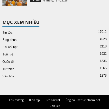
Tin tức
6 Tháng Tám, 2026
MỤC XEM NHIỀU
17912
Tin tức
4928
Blog chùa
2118
Bài nổi bật
1932
Tuổi trẻ
1836
Quốc tế
1565
Từ thiện
1278
Văn hóa
Chủ trương
Biên tập
Gửi bài viết
Ủng hộ Phattuvietnam.net
Liên kết