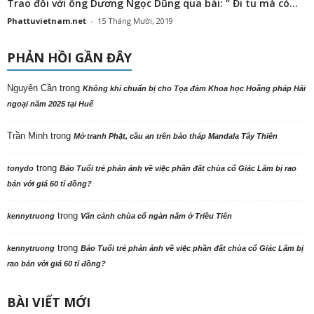
Trao đổi với ông Dương Ngọc Dũng qua bài: “ Đi tu mà có...
Phattuvietnam.net
-
15 Tháng Mười, 2019
PHẢN HỒI GẦN ĐÂY
Nguyên Cần
trong
Không khí chuẩn bị cho Tọa đàm Khoa học Hoằng pháp Hải
ngoại năm 2025 tại Huế
Trần Minh
trong
Mở tranh Phật, cầu an trên bảo tháp Mandala Tây Thiên
trong
tonydo
Báo Tuổi trẻ phản ảnh về việc phần đất chùa cổ Giác Lâm bị rao
bán với giá 60 tỉ đồng?
trong
kennytruong
Vãn cảnh chùa cổ ngàn năm ở Triều Tiên
trong
kennytruong
Báo Tuổi trẻ phản ảnh về việc phần đất chùa cổ Giác Lâm bị
rao bán với giá 60 tỉ đồng?
BÀI VIẾT MỚI