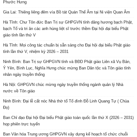
Phước Hưng
Gia Lai: Thiêng liêng đêm vía Bồ tát Quán Thế Âm tại Ni viện Quan Âm
Hà Tĩnh: Chư Tôn đức Ban Trị sự GHPGVN tỉnh dâng hương bạch Phật,
bạch Tổ và tri ân các anh hùng liệt sĩ trước thềm Đại hội đại biểu Phật
giáo tỉnh lần thứ V
Hà Tĩnh: Mọi công tác chuẩn bị sẵn sàng cho Đại hội đại biểu Phật giáo
tỉnh lần thứ V, nhiệm kỳ 2026 – 2031
Ninh Bình: Ban Trị sự GHPGVN tỉnh và BĐD Phật giáo Liên xã Vụ Bản,
Ý Yên, Bình Lục, Nghĩa Hưng chúc mừng Ban Dân tộc và Tôn giáo tỉnh
nhân ngày truyền thống
Hà Nội: GHPGVN chúc mừng ngày truyền thống ngành quản lý Nhà
nước về Tôn giáo
Ninh Bình: Đại lễ cất nóc Nhà thờ tổ Tổ đình Đỗ Linh Quang Tự ( Chùa
Đọ)
Ban Chỉ đạo Đại hội Đại biểu Phật giáo toàn quốc lần thứ X (2026 – 2031)
họp phiên trực tuyến
Ban Văn hóa Trung ương GHPGVN xây dựng kế hoạch tổ chức chuỗi