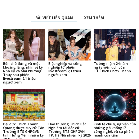
BÀI VIẾT LIÊN QUAN
XEM THÊM
Bốn chỗ đứng và một
Biệt nghiệp và cộng
Tưởng niệm 24 năm
khoảng lặng: nhìn về Lý
nghiệp từ phiên
ngày viên tịch của
Nhã Kỳ và Mai Phương
livestream 2,1 triệu
TT.Thích Chơn Thanh
Thúy sau phiên
người xem
livestream 2,1 triệu
người xem
Đại đức Thích Thanh
Hòa thượng Thích Bảo
Kinh tế chú ý, nghiệp của
Quang được suy cử Tân
Nghiêm tái đắc cử
những gã khổng lồ
Trưởng BTS GHPGVN
Trưởng BTS GHPGVN
công nghệ, và sự phân
tỉnh Hưng Yên nhiệm kỳ
TP. Hà Nội nhiệm kỳ 2026
mảnh của tâm
2026 – 2031
– 2031