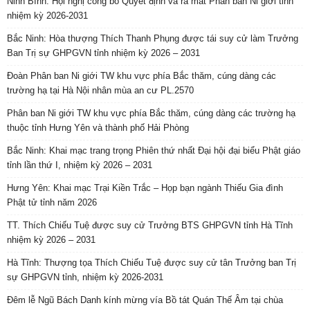
Ninh Bình: Hội nghị công bố Quyết định và ra mắt Phân ban Ni giới tỉnh
nhiệm kỳ 2026-2031
Bắc Ninh: Hòa thượng Thích Thanh Phụng được tái suy cử làm Trưởng
Ban Trị sự GHPGVN tỉnh nhiệm kỳ 2026 – 2031
Đoàn Phân ban Ni giới TW khu vực phía Bắc thăm, cúng dàng các
trường hạ tại Hà Nội nhân mùa an cư PL.2570
Phân ban Ni giới TW khu vực phía Bắc thăm, cúng dàng các trường hạ
thuộc tỉnh Hưng Yên và thành phố Hải Phòng
Bắc Ninh: Khai mạc trang trọng Phiên thứ nhất Đại hội đại biểu Phật giáo
tỉnh lần thứ I, nhiệm kỳ 2026 – 2031
Hưng Yên: Khai mạc Trại Kiền Trắc – Họp bạn ngành Thiếu Gia đình
Phật tử tỉnh năm 2026
TT. Thích Chiếu Tuệ được suy cử Trưởng BTS GHPGVN tỉnh Hà Tĩnh
nhiệm kỳ 2026 – 2031
Hà Tĩnh: Thượng tọa Thích Chiếu Tuệ được suy cử tân Trưởng ban Trị
sự GHPGVN tỉnh, nhiệm kỳ 2026-2031
Đêm lễ Ngũ Bách Danh kính mừng vía Bồ tát Quán Thế Âm tại chùa