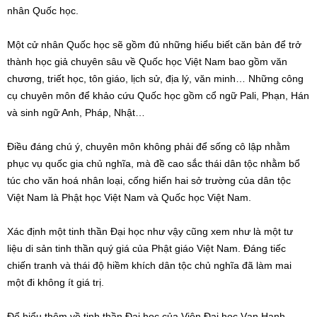
nhân Quốc học.
Một cử nhân Quốc học sẽ gồm đủ những hiểu biết căn bản để trở
thành học giả chuyên sâu về Quốc học Việt Nam bao gồm văn
chương, triết học, tôn giáo, lịch sử, địa lý, văn minh… Những công
cụ chuyên môn để khảo cứu Quốc học gồm cổ ngữ Pali, Phạn, Hán
và sinh ngữ Anh, Pháp, Nhật…
Điều đáng chú ý, chuyên môn không phải để sống cô lập nhằm
phục vụ quốc gia chủ nghĩa, mà đề cao sắc thái dân tộc nhằm bổ
túc cho văn hoá nhân loại, cống hiến hai sở trường của dân tộc
Việt Nam là Phật học Việt Nam và Quốc học Việt Nam.
Xác định một tinh thần Đại học như vậy cũng xem như là một tư
liệu di sản tinh thần quý giá của Phật giáo Việt Nam. Đáng tiếc
chiến tranh và thái độ hiềm khích dân tộc chủ nghĩa đã làm mai
một đi không ít giá trị.
Để hiểu thêm về tinh thần Đại học của Viện Đại học Vạn Hạnh,