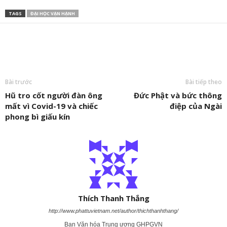
TAGS
ĐẠI HỌC VẠN HẠNH
Bài trước
Bài tiếp theo
Hũ tro cốt người đàn ông
Đức Phật và bức thông
mất vì Covid-19 và chiếc
điệp của Ngài
phong bì giấu kín
Thích Thanh Thắng
http://www.phattuvietnam.net/author/thichthanhthang/
Ban Văn hóa Trung ương GHPGVN