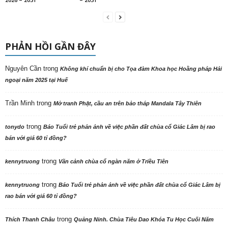
PHẢN HỒI GẦN ĐÂY
Nguyên Cần
trong
Không khí chuẩn bị cho Tọa đàm Khoa học Hoằng pháp Hải
ngoại năm 2025 tại Huế
Trần Minh
trong
Mở tranh Phật, cầu an trên bảo tháp Mandala Tây Thiên
trong
tonydo
Báo Tuổi trẻ phản ảnh về việc phần đất chùa cổ Giác Lâm bị rao
bán với giá 60 tỉ đồng?
trong
kennytruong
Vãn cảnh chùa cổ ngàn năm ở Triều Tiên
trong
kennytruong
Báo Tuổi trẻ phản ảnh về việc phần đất chùa cổ Giác Lâm bị
rao bán với giá 60 tỉ đồng?
trong
Thích Thanh Châu
Quảng Ninh. Chùa Tiêu Dao Khóa Tu Học Cuối Năm