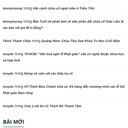
trong
kennytruong
Vãn cảnh chùa cổ ngàn năm ở Triều Tiên
trong
kennytruong
Báo Tuổi trẻ phản ảnh về việc phần đất chùa cổ Giác Lâm bị
rao bán với giá 60 tỉ đồng?
trong
Thích Thanh Châu
Quảng Ninh. Chùa Tiêu Dao Khóa Tu Học Cuối Năm
trong
tonydo
TP.HCM: “Văn hoá nghi lễ Phật giáo” cần có nghệ thuật, khoa học
và hợp thời
trong
tonydo
Đừng vô cảm với các thầy trụ trì
trong
tonydo
HT.Thích Bửu Chánh chia sẻ: Kỹ năng dẫn chương trình các lễ hội
Phật giáo Nam tông
trong
tonydo
Góp ý với Sư cô Thích Nữ Thanh Tâm
BÀI MỚI