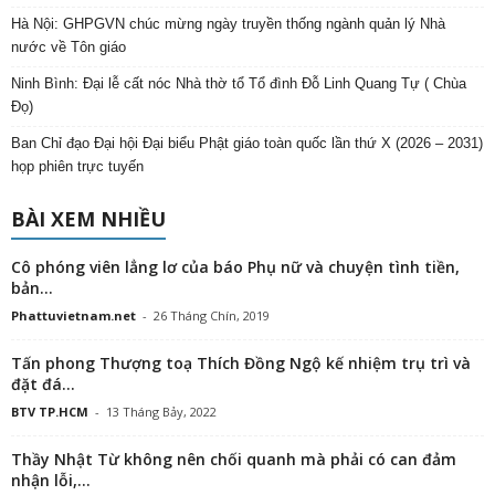
Hà Nội: GHPGVN chúc mừng ngày truyền thống ngành quản lý Nhà
nước về Tôn giáo
Ninh Bình: Đại lễ cất nóc Nhà thờ tổ Tổ đình Đỗ Linh Quang Tự ( Chùa
Đọ)
Ban Chỉ đạo Đại hội Đại biểu Phật giáo toàn quốc lần thứ X (2026 – 2031)
họp phiên trực tuyến
BÀI XEM NHIỀU
Cô phóng viên lẳng lơ của báo Phụ nữ và chuyện tình tiền,
bản...
Phattuvietnam.net
-
26 Tháng Chín, 2019
Tấn phong Thượng toạ Thích Đồng Ngộ kế nhiệm trụ trì và
đặt đá...
BTV TP.HCM
-
13 Tháng Bảy, 2022
Thầy Nhật Từ không nên chối quanh mà phải có can đảm
nhận lỗi,...