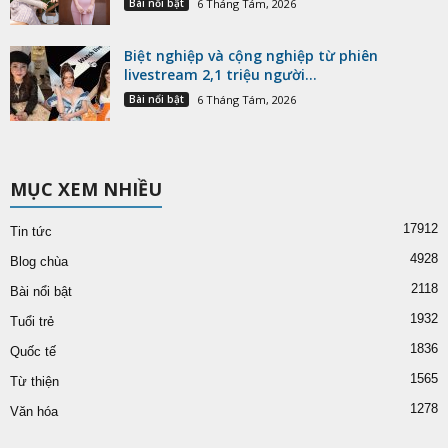
Bài nổi bật
6 Tháng Tám, 2026
Biệt nghiệp và cộng nghiệp từ phiên
livestream 2,1 triệu người...
Bài nổi bật
6 Tháng Tám, 2026
MỤC XEM NHIỀU
17912
Tin tức
4928
Blog chùa
2118
Bài nổi bật
1932
Tuổi trẻ
1836
Quốc tế
1565
Từ thiện
1278
Văn hóa