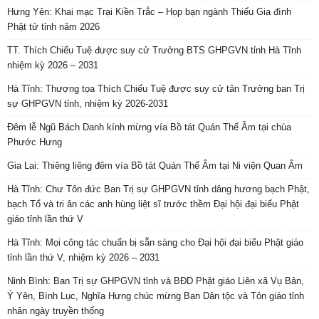
Hưng Yên: Khai mạc Trại Kiền Trắc – Họp bạn ngành Thiếu Gia đình
Phật tử tỉnh năm 2026
TT. Thích Chiếu Tuệ được suy cử Trưởng BTS GHPGVN tỉnh Hà Tĩnh
nhiệm kỳ 2026 – 2031
Hà Tĩnh: Thượng tọa Thích Chiếu Tuệ được suy cử tân Trưởng ban Trị
sự GHPGVN tỉnh, nhiệm kỳ 2026-2031
Đêm lễ Ngũ Bách Danh kính mừng vía Bồ tát Quán Thế Âm tại chùa
Phước Hưng
Gia Lai: Thiêng liêng đêm vía Bồ tát Quán Thế Âm tại Ni viện Quan Âm
Hà Tĩnh: Chư Tôn đức Ban Trị sự GHPGVN tỉnh dâng hương bạch Phật,
bạch Tổ và tri ân các anh hùng liệt sĩ trước thềm Đại hội đại biểu Phật
giáo tỉnh lần thứ V
Hà Tĩnh: Mọi công tác chuẩn bị sẵn sàng cho Đại hội đại biểu Phật giáo
tỉnh lần thứ V, nhiệm kỳ 2026 – 2031
Ninh Bình: Ban Trị sự GHPGVN tỉnh và BĐD Phật giáo Liên xã Vụ Bản,
Ý Yên, Bình Lục, Nghĩa Hưng chúc mừng Ban Dân tộc và Tôn giáo tỉnh
nhân ngày truyền thống