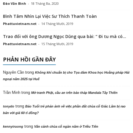
Đào Văn Bình
-
18 Tháng Ba, 2020
Bình Tâm Nhìn Lại Việc Sư Thích Thanh Toàn
Phattuvietnam.net
-
14 Tháng Mười, 2019
Trao đổi với ông Dương Ngọc Dũng qua bài: “ Đi tu mà có...
Phattuvietnam.net
-
15 Tháng Mười, 2019
PHẢN HỒI GẦN ĐÂY
Nguyên Cần
trong
Không khí chuẩn bị cho Tọa đàm Khoa học Hoằng pháp Hải
ngoại năm 2025 tại Huế
Trần Minh
trong
Mở tranh Phật, cầu an trên bảo tháp Mandala Tây Thiên
trong
tonydo
Báo Tuổi trẻ phản ảnh về việc phần đất chùa cổ Giác Lâm bị rao
bán với giá 60 tỉ đồng?
trong
kennytruong
Vãn cảnh chùa cổ ngàn năm ở Triều Tiên