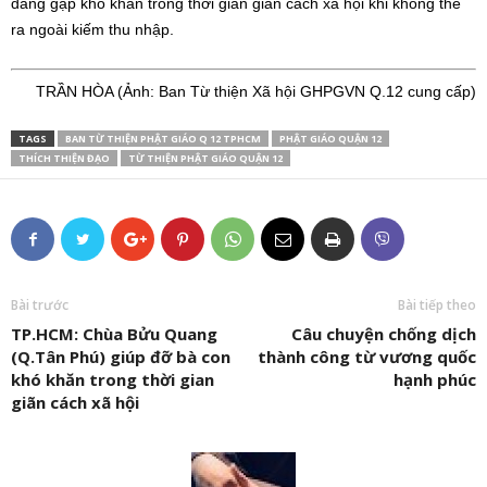
đang gặp khó khăn trong thời gian giãn cách xã hội khi không thể
ra ngoài kiếm thu nhập.
TRẦN HÒA (Ảnh: Ban Từ thiện Xã hội GHPGVN Q.12 cung cấp)
TAGS
BAN TỪ THIỆN PHẬT GIÁO Q 12 TPHCM
PHẬT GIÁO QUẬN 12
THÍCH THIỆN ĐẠO
TỪ THIỆN PHẬT GIÁO QUẬN 12
Bài trước
Bài tiếp theo
TP.HCM: Chùa Bửu Quang
Câu chuyện chống dịch
(Q.Tân Phú) giúp đỡ bà con
thành công từ vương quốc
khó khăn trong thời gian
hạnh phúc
giãn cách xã hội