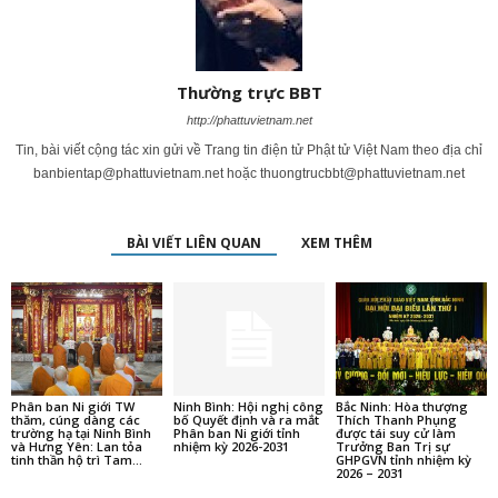
Thường trực BBT
http://phattuvietnam.net
Tin, bài viết cộng tác xin gửi về Trang tin điện tử Phật tử Việt Nam theo địa chỉ
banbientap@phattuvietnam.net
hoặc
thuongtrucbbt@phattuvietnam.net
BÀI VIẾT LIÊN QUAN
XEM THÊM
Phân ban Ni giới TW
Ninh Bình: Hội nghị công
Bắc Ninh: Hòa thượng
thăm, cúng dàng các
bố Quyết định và ra mắt
Thích Thanh Phụng
trường hạ tại Ninh Bình
Phân ban Ni giới tỉnh
được tái suy cử làm
và Hưng Yên: Lan tỏa
nhiệm kỳ 2026-2031
Trưởng Ban Trị sự
tinh thần hộ trì Tam...
GHPGVN tỉnh nhiệm kỳ
2026 – 2031