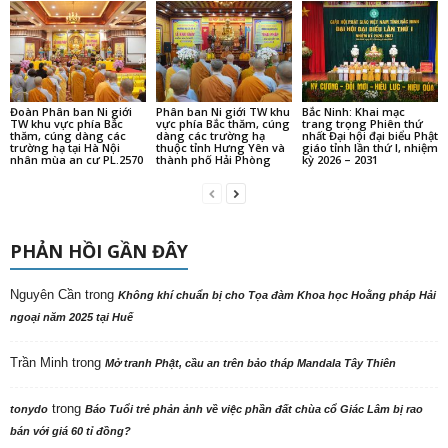
Đoàn Phân ban Ni giới
Phân ban Ni giới TW khu
Bắc Ninh: Khai mạc
TW khu vực phía Bắc
vực phía Bắc thăm, cúng
trang trọng Phiên thứ
thăm, cúng dàng các
dàng các trường hạ
nhất Đại hội đại biểu Phật
trường hạ tại Hà Nội
thuộc tỉnh Hưng Yên và
giáo tỉnh lần thứ I, nhiệm
nhân mùa an cư PL.2570
thành phố Hải Phòng
kỳ 2026 – 2031
PHẢN HỒI GẦN ĐÂY
Nguyên Cần
trong
Không khí chuẩn bị cho Tọa đàm Khoa học Hoằng pháp Hải
ngoại năm 2025 tại Huế
Trần Minh
trong
Mở tranh Phật, cầu an trên bảo tháp Mandala Tây Thiên
trong
tonydo
Báo Tuổi trẻ phản ảnh về việc phần đất chùa cổ Giác Lâm bị rao
bán với giá 60 tỉ đồng?