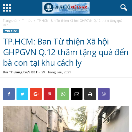
Trang chủ
Tin tức
TP.HCM: Ban Từ thiện Xã hội GHPGVN Q.12 thăm tặng quà
đến...
TIN TỨC
TP.HCM: Ban Từ thiện Xã hội
GHPGVN Q.12 thăm tặng quà đến
bà con tại khu cách ly
Bởi
Thường trực BBT
-
29 Tháng Sáu, 2021