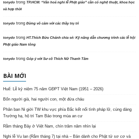
trong
tonydo
TP.HCM: “Văn hoá nghi lễ Phật giáo” cần có nghệ thuật, khoa học
và hợp thời
trong
tonydo
Đừng vô cảm với các thầy trụ trì
trong
tonydo
HT.Thích Bửu Chánh chia sẻ: Kỹ năng dẫn chương trình các lễ hội
Phật giáo Nam tông
trong
tonydo
Góp ý với Sư cô Thích Nữ Thanh Tâm
BÀI MỚI
Huế: Lễ kỷ niệm 75 năm GĐPT Việt Nam (1951 – 2026)
Bốn người già, hai người con, một đứa cháu
Phân ban Ni giới TW khu vực phía Bắc kết nối tình pháp lữ, cúng dàng
Trường hạ, hộ trì Tam Bảo trong mùa an cư
Rằm tháng Bảy ở Việt Nam, chín trăm năm nhìn lại
Nghi lễ Vu lan (Rằm tháng 7) tại nhà – Bản dành cho Phật tử sơ cơ và