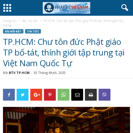
Trang chủ
Bài nổi bật
TP.HCM: Chư tôn đức Phật giáo TP bố-tát, thính giới tập
trung...
BÀI NỔI BẬT
TIN TỨC
TP.HCM: Chư tôn đức Phật giáo
TP bố-tát, thính giới tập trung tại
Việt Nam Quốc Tự
Bởi
BTV TP.HCM
-
30 Tháng Mười, 2020