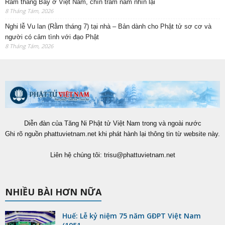
Rằm tháng Bảy ở Việt Nam, chín trăm năm nhìn lại
8 Tháng Tám, 2026
Nghi lễ Vu lan (Rằm tháng 7) tại nhà – Bản dành cho Phật tử sơ cơ và
người có cảm tình với đạo Phật
8 Tháng Tám, 2026
Diễn đàn của Tăng Ni Phật tử Việt Nam trong và ngoài nước
Ghi rõ nguồn phattuvietnam.net khi phát hành lại thông tin từ website này.
Liên hệ chúng tôi:
trisu@phattuvietnam.net
NHIỀU BÀI HƠN NỮA
Huế: Lễ kỷ niệm 75 năm GĐPT Việt Nam