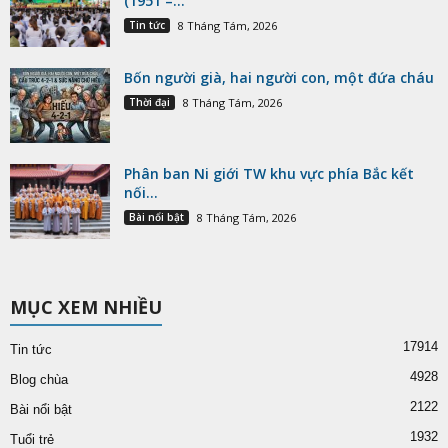
(1951 –...
Tin tức
8 Tháng Tám, 2026
Bốn người già, hai người con, một đứa cháu
Thời đại
8 Tháng Tám, 2026
Phân ban Ni giới TW khu vực phía Bắc kết
nối...
Bài nổi bật
8 Tháng Tám, 2026
MỤC XEM NHIỀU
17914
Tin tức
4928
Blog chùa
2122
Bài nổi bật
1932
Tuổi trẻ