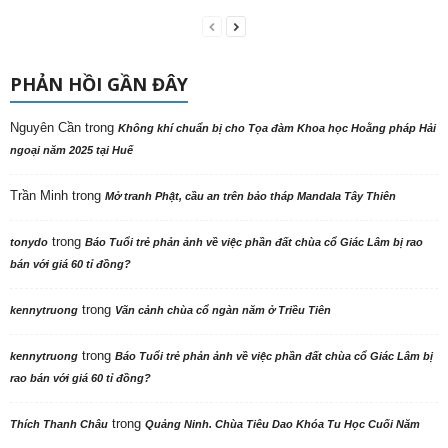
PHẢN HỒI GẦN ĐÂY
Nguyên Cần
trong
Không khí chuẩn bị cho Tọa đàm Khoa học Hoằng pháp Hải
ngoại năm 2025 tại Huế
Trần Minh
trong
Mở tranh Phật, cầu an trên bảo tháp Mandala Tây Thiên
trong
tonydo
Báo Tuổi trẻ phản ảnh về việc phần đất chùa cổ Giác Lâm bị rao
bán với giá 60 tỉ đồng?
trong
kennytruong
Vãn cảnh chùa cổ ngàn năm ở Triều Tiên
trong
kennytruong
Báo Tuổi trẻ phản ảnh về việc phần đất chùa cổ Giác Lâm bị
rao bán với giá 60 tỉ đồng?
trong
Thích Thanh Châu
Quảng Ninh. Chùa Tiêu Dao Khóa Tu Học Cuối Năm