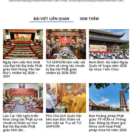
banbientap@phattuvietnam.net
hoặc
thuongtrucbbt@phattuvietnam.net
BÀI VIẾT LIÊN QUAN
XEM THÊM
Ngày làm việc thứ nhất
TƯ GHPGVN làm việc với
Ninh Bình: Kỷ niệm Ngày
của Đại hội Đại biểu Phật
5 tỉnh về công tác chuẩn
Quốc tế Yoga năm 2026
giáo tỉnh Hưng Yên lần
bị Đại hội Phật giáo
tại chùa Tam Chúc
thứ I, nhiệm kỳ 2026 –
nhiệm kỳ 2026-2031
2031
Lào Cai: Hội nghị triển
Phó Chủ tịch Quốc hội
Ban Hoằng pháp Phật
khai công tác Phật sự và
liên ban Đức thăm và
giáo TP.HCM ra Thông
chuẩn bị nhân sự cho
làm việc tại Trụ sở TƯ
báo: Đăng ký tham gia
Đại hội Đại biểu Phật
GHPGVN
Khóa sinh hoạt Phật
giáo tỉnh lần...
pháp mùa hè năm 2026