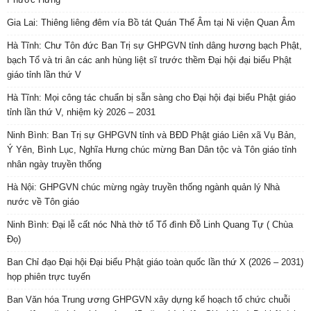
Gia Lai: Thiêng liêng đêm vía Bồ tát Quán Thế Âm tại Ni viện Quan Âm
Hà Tĩnh: Chư Tôn đức Ban Trị sự GHPGVN tỉnh dâng hương bạch Phật,
bạch Tổ và tri ân các anh hùng liệt sĩ trước thềm Đại hội đại biểu Phật
giáo tỉnh lần thứ V
Hà Tĩnh: Mọi công tác chuẩn bị sẵn sàng cho Đại hội đại biểu Phật giáo
tỉnh lần thứ V, nhiệm kỳ 2026 – 2031
Ninh Bình: Ban Trị sự GHPGVN tỉnh và BĐD Phật giáo Liên xã Vụ Bản,
Ý Yên, Bình Lục, Nghĩa Hưng chúc mừng Ban Dân tộc và Tôn giáo tỉnh
nhân ngày truyền thống
Hà Nội: GHPGVN chúc mừng ngày truyền thống ngành quản lý Nhà
nước về Tôn giáo
Ninh Bình: Đại lễ cất nóc Nhà thờ tổ Tổ đình Đỗ Linh Quang Tự ( Chùa
Đọ)
Ban Chỉ đạo Đại hội Đại biểu Phật giáo toàn quốc lần thứ X (2026 – 2031)
họp phiên trực tuyến
Ban Văn hóa Trung ương GHPGVN xây dựng kế hoạch tổ chức chuỗi