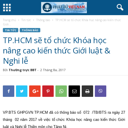
Trang chủ
Tin tức
Thông báo
TP.HCM sẽ tổ chức Khóa học nâng cao kiến thức
Giới...
TIN TỨC
THÔNG BÁO
TP.HCM sẽ tổ chức Khóa học
nâng cao kiến thức Giới luật &
Nghi lễ
Bởi
Thường trực BBT
-
2 Tháng Ba, 2017
VP.BTS GHPGVN TP.HCM đã có thông báo số 072 /TB/BTS ra ngày 27
tháng 02 năm 2017 về việc tổ chức Khóa học nâng cao kiến thức Giới
luật và Nghi lễ Thiền môn cho Tăng Ni.