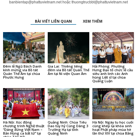
banbientap@phattuvietnam.net
hoặc
thuongtrucbbt@phattuvietnam.net
BÀI VIẾT LIÊN QUAN
XEM THÊM
Đêm lễ Ngũ Bách Danh
Gia Lai: Thiêng liêng
Hải Phòng: Phường
kính mừng vía Bồ tát
đêm vía Bồ tát Quán Thế
Hưng Đạo tổ chức lễ cầu
Quán Thế Âm tại chùa
Âm tại Ni viện Quan Âm
siêu anh linh các Anh
Phước Hưng
hùng Liệt sĩ tại chùa
Quảng Luận
Hà Nội: Xúc động
Quảng Ninh: Chùa Tiêu
Hà Nội: Ngày tu học cuối
chương trình Nghệ thuật
Dao tùy hỷ Cúng Dàng 3
cùng khép lại khóa sinh
“Dáng đứng Việt Nam –
Trường Hạ tại tỉnh
hoạt Phật pháp mùa hè
Bản Hùng ca bất tử” tại
Quảng Ninh
lần thứ XIV tại chùa Bằng
chùa Tân Hải