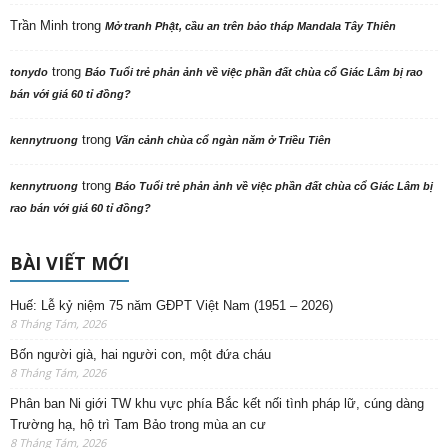
Trần Minh
trong
Mở tranh Phật, cầu an trên bảo tháp Mandala Tây Thiên
trong
tonydo
Báo Tuổi trẻ phản ảnh về việc phần đất chùa cổ Giác Lâm bị rao
bán với giá 60 tỉ đồng?
trong
kennytruong
Vãn cảnh chùa cổ ngàn năm ở Triều Tiên
trong
kennytruong
Báo Tuổi trẻ phản ảnh về việc phần đất chùa cổ Giác Lâm bị
rao bán với giá 60 tỉ đồng?
BÀI VIẾT MỚI
Huế: Lễ kỷ niệm 75 năm GĐPT Việt Nam (1951 – 2026)
8 Tháng Tám, 2026
Bốn người già, hai người con, một đứa cháu
8 Tháng Tám, 2026
Phân ban Ni giới TW khu vực phía Bắc kết nối tình pháp lữ, cúng dàng
Trường hạ, hộ trì Tam Bảo trong mùa an cư
8 Tháng Tám, 2026