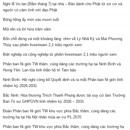
Nghi lễ Vu lan (Rằm tháng 7) tại nhà – Bản dành cho Phật tử sơ cơ và
người có cảm tình với đạo Phật
Bông hồng ấy mới sáu mươi tuổi
Mũi tên và lời hứa trăm năm
Bốn chỗ đứng và một khoảng lặng: nhìn về Lý Nhã Kỳ và Mai Phương
Thúy sau phiên livestream 2,1 triệu người xem
Biệt nghiệp và cộng nghiệp từ phiên livestream 2,1 triệu người xem
Phân ban Ni giới TW thăm, cúng dàng các trường hạ tại Ninh Bình và
Hưng Yên: Lan tỏa tinh thần hộ trì Tam bảo
Ninh Bình: Hội nghị công bố Quyết định và ra mắt Phân ban Ni giới tỉnh
nhiệm kỳ 2026-2031
Bắc Ninh: Hòa thượng Thích Thanh Phụng được tái suy cử làm Trưởng
Ban Trị sự GHPGVN tỉnh nhiệm kỳ 2026 – 2031
Đoàn Phân ban Ni giới TW khu vực phía Bắc thăm, cúng dàng các
trường hạ tại Hà Nội nhân mùa an cư PL.2570
Phân ban Ni giới TW khu vực phía Bắc thăm, cúng dàng các trường hạ