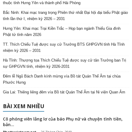
thuộc tỉnh Hưng Yên và thành phố Hải Phòng
Bắc Ninh: Khai mạc trang trọng Phiên thứ nhất Đại hội đại biểu Phật giáo
tỉnh lần thứ I, nhiệm kỳ 2026 – 2031
Hưng Yên: Khai mạc Trại Kiền Trắc – Họp bạn ngành Thiếu Gia đình
Phật tử tỉnh năm 2026
TT. Thích Chiếu Tuệ được suy cử Trưởng BTS GHPGVN tỉnh Hà Tĩnh
nhiệm kỳ 2026 – 2031
Hà Tĩnh: Thượng tọa Thích Chiếu Tuệ được suy cử tân Trưởng ban Trị
sự GHPGVN tỉnh, nhiệm kỳ 2026-2031
Đêm lễ Ngũ Bách Danh kính mừng vía Bồ tát Quán Thế Âm tại chùa
Phước Hưng
Gia Lai: Thiêng liêng đêm vía Bồ tát Quán Thế Âm tại Ni viện Quan Âm
BÀI XEM NHIỀU
Cô phóng viên lẳng lơ của báo Phụ nữ và chuyện tình tiền,
bản...
Phattuvietnam.net
-
26 Tháng Chín, 2019