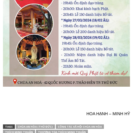
HOA HẠNH – MINH HỶ
TAGS
CHÙA AN HÒA (THỦ ĐỨC)
CÔNG TÁC XÃ HỘI CHÙA AN HÒA
THÍCH MINH THUẬN
THƯỢNG TỌA THÍCH MINH THUẬN