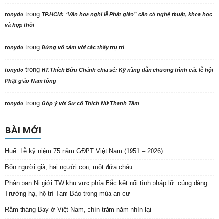
trong
tonydo
TP.HCM: “Văn hoá nghi lễ Phật giáo” cần có nghệ thuật, khoa học
và hợp thời
trong
tonydo
Đừng vô cảm với các thầy trụ trì
trong
tonydo
HT.Thích Bửu Chánh chia sẻ: Kỹ năng dẫn chương trình các lễ hội
Phật giáo Nam tông
trong
tonydo
Góp ý với Sư cô Thích Nữ Thanh Tâm
BÀI MỚI
Huế: Lễ kỷ niệm 75 năm GĐPT Việt Nam (1951 – 2026)
Bốn người già, hai người con, một đứa cháu
Phân ban Ni giới TW khu vực phía Bắc kết nối tình pháp lữ, cúng dàng
Trường hạ, hộ trì Tam Bảo trong mùa an cư
Rằm tháng Bảy ở Việt Nam, chín trăm năm nhìn lại