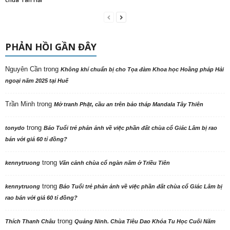
PHẢN HỒI GẦN ĐÂY
Nguyên Cần
trong
Không khí chuẩn bị cho Tọa đàm Khoa học Hoằng pháp Hải
ngoại năm 2025 tại Huế
Trần Minh
trong
Mở tranh Phật, cầu an trên bảo tháp Mandala Tây Thiên
trong
tonydo
Báo Tuổi trẻ phản ảnh về việc phần đất chùa cổ Giác Lâm bị rao
bán với giá 60 tỉ đồng?
trong
kennytruong
Vãn cảnh chùa cổ ngàn năm ở Triều Tiên
trong
kennytruong
Báo Tuổi trẻ phản ảnh về việc phần đất chùa cổ Giác Lâm bị
rao bán với giá 60 tỉ đồng?
trong
Thích Thanh Châu
Quảng Ninh. Chùa Tiêu Dao Khóa Tu Học Cuối Năm