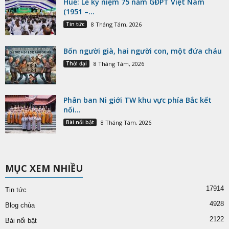
Huế: Lễ kỷ niệm 75 năm GĐPT Việt Nam
(1951 –...
Tin tức
8 Tháng Tám, 2026
Bốn người già, hai người con, một đứa cháu
Thời đại
8 Tháng Tám, 2026
Phân ban Ni giới TW khu vực phía Bắc kết
nối...
Bài nổi bật
8 Tháng Tám, 2026
MỤC XEM NHIỀU
17914
Tin tức
4928
Blog chùa
2122
Bài nổi bật