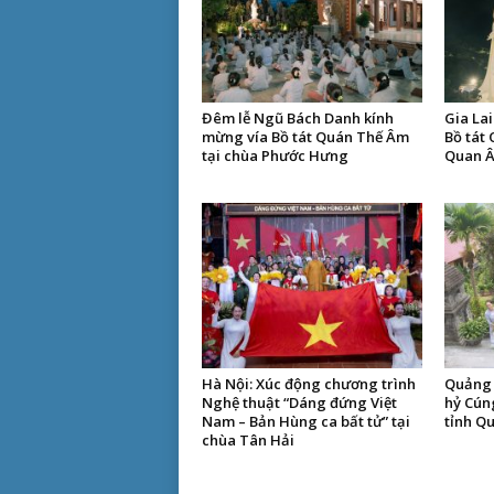
Đêm lễ Ngũ Bách Danh kính
Gia Lai
mừng vía Bồ tát Quán Thế Âm
Bồ tát 
tại chùa Phước Hưng
Quan 
Hà Nội: Xúc động chương trình
Quảng 
Nghệ thuật “Dáng đứng Việt
hỷ Cú
Nam – Bản Hùng ca bất tử” tại
tỉnh Q
chùa Tân Hải