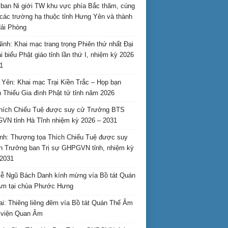
ban Ni giới TW khu vực phía Bắc thăm, cúng
các trường hạ thuộc tỉnh Hưng Yên và thành
ải Phòng
inh: Khai mạc trang trọng Phiên thứ nhất Đại
ại biểu Phật giáo tỉnh lần thứ I, nhiệm kỳ 2026
1
Yên: Khai mạc Trại Kiền Trắc – Họp bạn
 Thiếu Gia đình Phật tử tỉnh năm 2026
hích Chiếu Tuệ được suy cử Trưởng BTS
N tỉnh Hà Tĩnh nhiệm kỳ 2026 – 2031
nh: Thượng tọa Thích Chiếu Tuệ được suy
n Trưởng ban Trị sự GHPGVN tỉnh, nhiệm kỳ
2031
ễ Ngũ Bách Danh kính mừng vía Bồ tát Quán
Âm tại chùa Phước Hưng
ai: Thiêng liêng đêm vía Bồ tát Quán Thế Âm
i viện Quan Âm