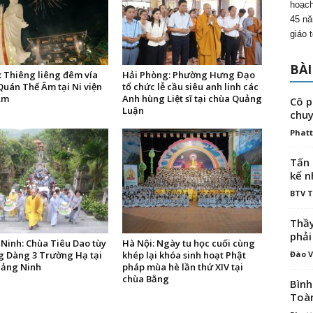
hoạch
45 nă
giáo 
BÀI
: Thiêng liêng đêm vía
Hải Phòng: Phường Hưng Đạo
Quán Thế Âm tại Ni viện
tổ chức lễ cầu siêu anh linh các
Âm
Anh hùng Liệt sĩ tại chùa Quảng
Cô p
Luận
chuy
Phatt
Tấn 
kế n
BTV 
Thầy
phải
Ninh: Chùa Tiêu Dao tùy
Hà Nội: Ngày tu học cuối cùng
ng Dàng 3 Trường Hạ tại
khép lại khóa sinh hoạt Phật
Đào V
uảng Ninh
pháp mùa hè lần thứ XIV tại
chùa Bằng
Bình
Toà