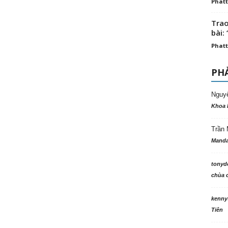
Phatt
Trao
bài: 
Phatt
PHẢ
Nguy
Khoa 
Trần 
Manda
tonyd
chùa c
kenny
Tiên