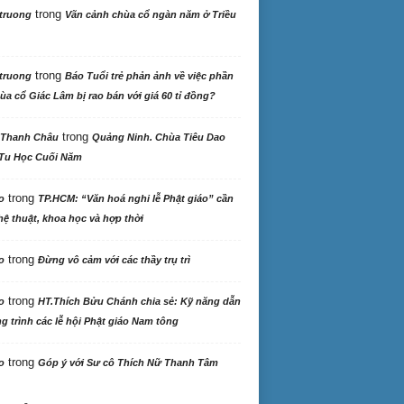
trong
truong
Vãn cảnh chùa cổ ngàn năm ở Triều
trong
truong
Báo Tuổi trẻ phản ảnh về việc phần
ùa cổ Giác Lâm bị rao bán với giá 60 tỉ đồng?
trong
 Thanh Châu
Quảng Ninh. Chùa Tiêu Dao
Tu Học Cuối Năm
trong
o
TP.HCM: “Văn hoá nghi lễ Phật giáo” cần
ệ thuật, khoa học và hợp thời
trong
o
Đừng vô cảm với các thầy trụ trì
trong
o
HT.Thích Bửu Chánh chia sẻ: Kỹ năng dẫn
 trình các lễ hội Phật giáo Nam tông
trong
o
Góp ý với Sư cô Thích Nữ Thanh Tâm