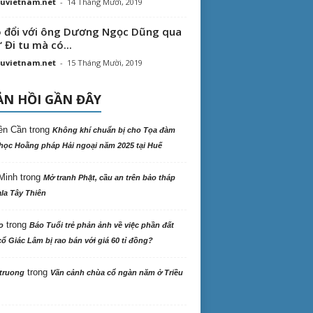
uvietnam.net
-
14 Tháng Mười, 2019
 đổi với ông Dương Ngọc Dũng qua
“ Đi tu mà có...
uvietnam.net
-
15 Tháng Mười, 2019
N HỒI GẦN ĐÂY
ên Cần
trong
Không khí chuẩn bị cho Tọa đàm
học Hoằng pháp Hải ngoại năm 2025 tại Huế
Minh
trong
Mở tranh Phật, cầu an trên bảo tháp
la Tây Thiên
trong
o
Báo Tuổi trẻ phản ảnh về việc phần đất
ổ Giác Lâm bị rao bán với giá 60 tỉ đồng?
trong
truong
Vãn cảnh chùa cổ ngàn năm ở Triều