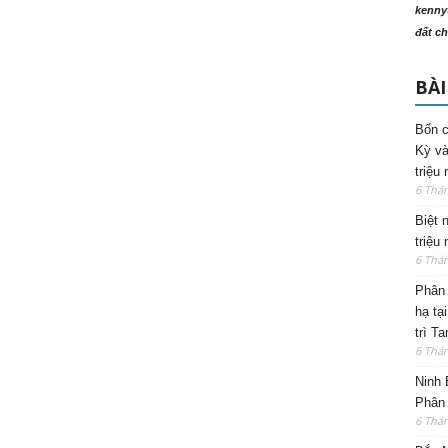
kenny
đất ch
BÀI
Bốn c
Kỳ và
triệu
6 Thá
Biệt 
triệu
6 Thá
Phân 
hạ tạ
trì T
6 Thá
Ninh 
Phân 
6 Thá