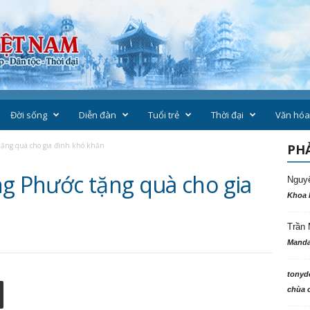
Đời sống
Diễn đàn
Tuổi trẻ
Thời đại
Văn hóa
tặng quà cho gia đình khó khăn
PHẢ
ng Phước tặng quà cho gia
Nguy
Khoa 
Trần 
Manda
tonyd
chùa c