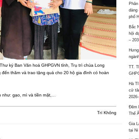
Phân 
dàng 
phố H
Bắc N
hội đ
– 203
Hưng 
ngành
 Thư ký Ban Văn hoá GHPGVN tỉnh, Trụ trì chùa Long
TT. T
 đến thăm và trao tặng quà cho 20 hộ gia đình có hoàn
GHPGV
Hà Tĩ
cử tâ
như: gạo, mì và tiền mặt,…
2026-
Đêm l
Trí Không
Thế 
Gia L
tại N