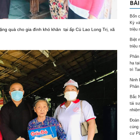
BÀI
Bốn c
Kỳ và
ng quà cho gia đình khó khăn tại ấp Cù Lao Long Trị, xã
triệu
Biệt 
triệu
Phân 
hạ tạ
trì T
Ninh 
Phân 
Bắc N
tái s
nhiệm
Đoàn 
cúng 
cư P