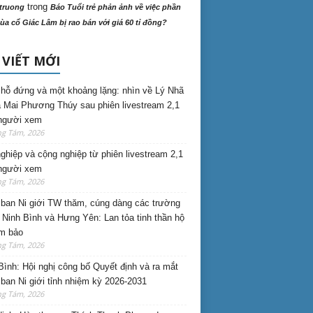
trong
truong
Báo Tuổi trẻ phản ảnh về việc phần
ùa cổ Giác Lâm bị rao bán với giá 60 tỉ đồng?
 VIẾT MỚI
hỗ đứng và một khoảng lặng: nhìn về Lý Nhã
 Mai Phương Thúy sau phiên livestream 2,1
 người xem
ng Tám, 2026
nghiệp và cộng nghiệp từ phiên livestream 2,1
 người xem
ng Tám, 2026
ban Ni giới TW thăm, cúng dàng các trường
i Ninh Bình và Hưng Yên: Lan tỏa tinh thần hộ
am bảo
ng Tám, 2026
Bình: Hội nghị công bố Quyết định và ra mắt
ban Ni giới tỉnh nhiệm kỳ 2026-2031
ng Tám, 2026