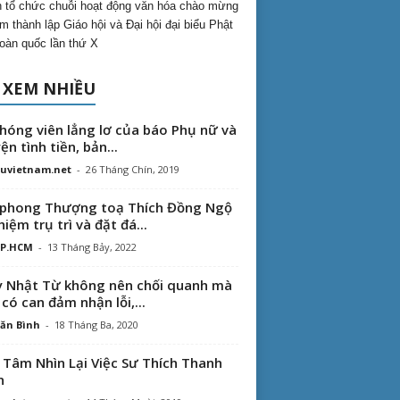
 tổ chức chuỗi hoạt động văn hóa chào mừng
m thành lập Giáo hội và Đại hội đại biểu Phật
toàn quốc lần thứ X
 XEM NHIỀU
hóng viên lẳng lơ của báo Phụ nữ và
ện tình tiền, bản...
uvietnam.net
-
26 Tháng Chín, 2019
phong Thượng toạ Thích Đồng Ngộ
hiệm trụ trì và đặt đá...
TP.HCM
-
13 Tháng Bảy, 2022
 Nhật Từ không nên chối quanh mà
 có can đảm nhận lỗi,...
ăn Bình
-
18 Tháng Ba, 2020
 Tâm Nhìn Lại Việc Sư Thích Thanh
n