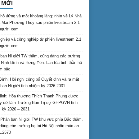
 MỚI
hỗ đứng và một khoảng lặng: nhìn về Lý Nhã
 Mai Phương Thúy sau phiên livestream 2,1
 người xem
nghiệp và cộng nghiệp từ phiên livestream 2,1
 người xem
ban Ni giới TW thăm, cúng dàng các trường
i Ninh Bình và Hưng Yên: Lan tỏa tinh thần hộ
am bảo
Bình: Hội nghị công bố Quyết định và ra mắt
ban Ni giới tỉnh nhiệm kỳ 2026-2031
inh: Hòa thượng Thích Thanh Phụng được
uy cử làm Trưởng Ban Trị sự GHPGVN tỉnh
 kỳ 2026 – 2031
Phân ban Ni giới TW khu vực phía Bắc thăm,
dàng các trường hạ tại Hà Nội nhân mùa an
L.2570