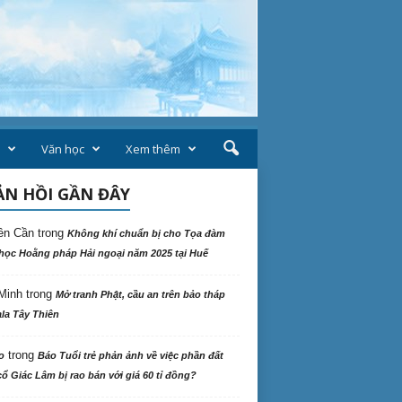
Văn học
Xem thêm
N HỒI GẦN ĐÂY
ên Cần
trong
Không khí chuẩn bị cho Tọa đàm
học Hoằng pháp Hải ngoại năm 2025 tại Huế
Minh
trong
Mở tranh Phật, cầu an trên bảo tháp
la Tây Thiên
trong
o
Báo Tuổi trẻ phản ảnh về việc phần đất
ổ Giác Lâm bị rao bán với giá 60 tỉ đồng?