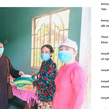
kenny
Tiên
kenny
đất ch
Thích
Khóa 
tonyd
có ngh
tonyd
tonyd
chương
tonyd