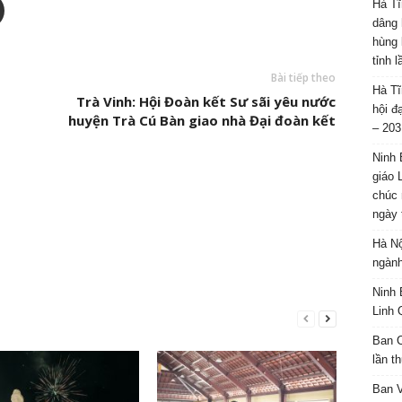
Hà Tĩ
dâng 
hùng 
tỉnh 
Bài tiếp theo
Hà Tĩ
Trà Vinh: Hội Đoàn kết Sư sãi yêu nước
hội đ
huyện Trà Cú Bàn giao nhà Đại đoàn kết
– 203
Ninh 
giáo 
chúc 
ngày 
Hà Nộ
ngành
Ninh 
Linh 
Ban C
lần t
Ban 