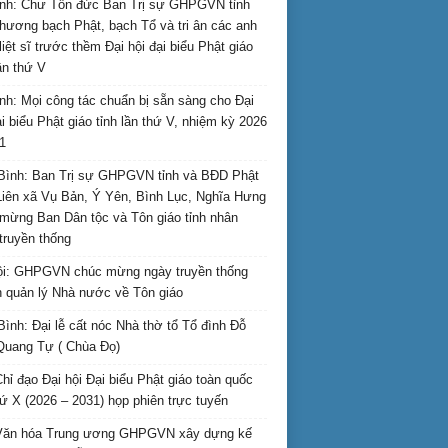
nh: Chư Tôn đức Ban Trị sự GHPGVN tỉnh
hương bạch Phật, bạch Tổ và tri ân các anh
liệt sĩ trước thềm Đại hội đại biểu Phật giáo
lần thứ V
nh: Mọi công tác chuẩn bị sẵn sàng cho Đại
ại biểu Phật giáo tỉnh lần thứ V, nhiệm kỳ 2026
1
Bình: Ban Trị sự GHPGVN tỉnh và BĐD Phật
Liên xã Vụ Bản, Ý Yên, Bình Lục, Nghĩa Hưng
mừng Ban Dân tộc và Tôn giáo tỉnh nhân
truyền thống
i: GHPGVN chúc mừng ngày truyền thống
 quản lý Nhà nước về Tôn giáo
Bình: Đại lễ cất nóc Nhà thờ tổ Tổ đình Đỗ
Quang Tự ( Chùa Đọ)
hỉ đạo Đại hội Đại biểu Phật giáo toàn quốc
hứ X (2026 – 2031) họp phiên trực tuyến
Văn hóa Trung ương GHPGVN xây dựng kế