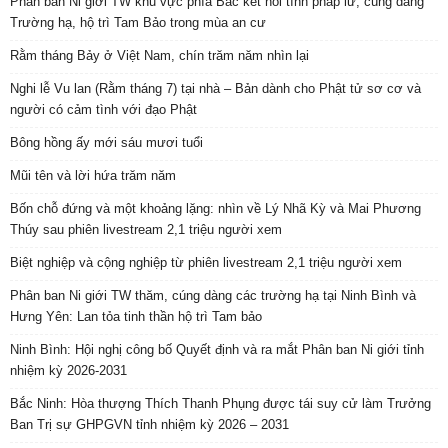
Phân ban Ni giới TW khu vực phía Bắc kết nối tình pháp lữ, cúng dàng
Trường hạ, hộ trì Tam Bảo trong mùa an cư
Rằm tháng Bảy ở Việt Nam, chín trăm năm nhìn lại
Nghi lễ Vu lan (Rằm tháng 7) tại nhà – Bản dành cho Phật tử sơ cơ và
người có cảm tình với đạo Phật
Bông hồng ấy mới sáu mươi tuổi
Mũi tên và lời hứa trăm năm
Bốn chỗ đứng và một khoảng lặng: nhìn về Lý Nhã Kỳ và Mai Phương
Thúy sau phiên livestream 2,1 triệu người xem
Biệt nghiệp và cộng nghiệp từ phiên livestream 2,1 triệu người xem
Phân ban Ni giới TW thăm, cúng dàng các trường hạ tại Ninh Bình và
Hưng Yên: Lan tỏa tinh thần hộ trì Tam bảo
Ninh Bình: Hội nghị công bố Quyết định và ra mắt Phân ban Ni giới tỉnh
nhiệm kỳ 2026-2031
Bắc Ninh: Hòa thượng Thích Thanh Phụng được tái suy cử làm Trưởng
Ban Trị sự GHPGVN tỉnh nhiệm kỳ 2026 – 2031