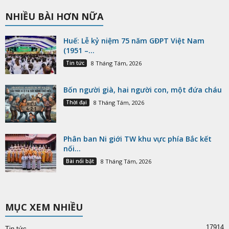
NHIỀU BÀI HƠN NỮA
Huế: Lễ kỷ niệm 75 năm GĐPT Việt Nam
(1951 –...
Tin tức
8 Tháng Tám, 2026
Bốn người già, hai người con, một đứa cháu
Thời đại
8 Tháng Tám, 2026
Phân ban Ni giới TW khu vực phía Bắc kết
nối...
Bài nổi bật
8 Tháng Tám, 2026
MỤC XEM NHIỀU
17914
Tin tức