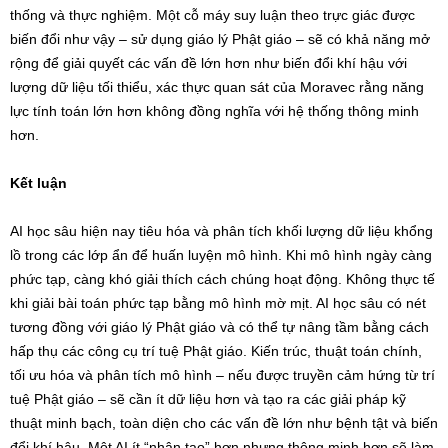
thống và thực nghiệm. Một cỗ máy suy luận theo trực giác được
biến đổi như vậy – sử dụng giáo lý Phật giáo – sẽ có khả năng mở
rộng để giải quyết các vấn đề lớn hơn như biến đổi khí hậu với
lượng dữ liệu tối thiểu, xác thực quan sát của Moravec rằng năng
lực tính toán lớn hơn không đồng nghĩa với hệ thống thông minh
hơn.
Kết luận
AI học sâu hiện nay tiêu hóa và phân tích khối lượng dữ liệu khổng
lồ trong các lớp ẩn để huấn luyện mô hình. Khi mô hình ngày càng
phức tạp, càng khó giải thích cách chúng hoạt động. Không thực tế
khi giải bài toán phức tạp bằng mô hình mờ mịt. AI học sâu có nét
tương đồng với giáo lý Phật giáo và có thể tự nâng tầm bằng cách
hấp thụ các công cụ trí tuệ Phật giáo. Kiến trúc, thuật toán chính,
tối ưu hóa và phân tích mô hình – nếu được truyền cảm hứng từ trí
tuệ Phật giáo – sẽ cần ít dữ liệu hơn và tạo ra các giải pháp kỹ
thuật minh bạch, toàn diện cho các vấn đề lớn như bệnh tật và biến
đổi khí hậu. Một AI ít “nhân tạo” hơn nhưng thông minh hơn sẽ làm