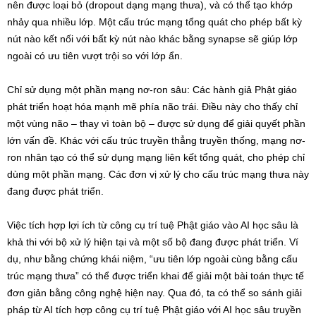
nên được loại bỏ (dropout dạng mạng thưa), và có thể tạo khớp
nhảy qua nhiều lớp. Một cấu trúc mạng tổng quát cho phép bất kỳ
nút nào kết nối với bất kỳ nút nào khác bằng synapse sẽ giúp lớp
ngoài có ưu tiên vượt trội so với lớp ẩn.
Chỉ sử dụng một phần mạng nơ-ron sâu: Các hành giả Phật giáo
phát triển hoạt hóa mạnh mẽ phía não trái. Điều này cho thấy chỉ
một vùng não – thay vì toàn bộ – được sử dụng để giải quyết phần
lớn vấn đề. Khác với cấu trúc truyền thẳng truyền thống, mạng nơ-
ron nhân tạo có thể sử dụng mạng liên kết tổng quát, cho phép chỉ
dùng một phần mạng. Các đơn vị xử lý cho cấu trúc mạng thưa này
đang được phát triển.
Việc tích hợp lợi ích từ công cụ trí tuệ Phật giáo vào AI học sâu là
khả thi với bộ xử lý hiện tại và một số bộ đang được phát triển. Ví
dụ, như bằng chứng khái niệm, “ưu tiên lớp ngoài cùng bằng cấu
trúc mạng thưa” có thể được triển khai để giải một bài toán thực tế
đơn giản bằng công nghệ hiện nay. Qua đó, ta có thể so sánh giải
pháp từ AI tích hợp công cụ trí tuệ Phật giáo với AI học sâu truyền