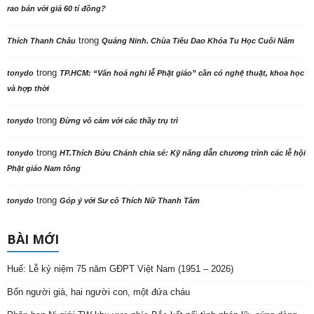
rao bán với giá 60 tỉ đồng?
trong
Thích Thanh Châu
Quảng Ninh. Chùa Tiêu Dao Khóa Tu Học Cuối Năm
trong
tonydo
TP.HCM: “Văn hoá nghi lễ Phật giáo” cần có nghệ thuật, khoa học
và hợp thời
trong
tonydo
Đừng vô cảm với các thầy trụ trì
trong
tonydo
HT.Thích Bửu Chánh chia sẻ: Kỹ năng dẫn chương trình các lễ hội
Phật giáo Nam tông
trong
tonydo
Góp ý với Sư cô Thích Nữ Thanh Tâm
BÀI MỚI
Huế: Lễ kỷ niệm 75 năm GĐPT Việt Nam (1951 – 2026)
Bốn người già, hai người con, một đứa cháu