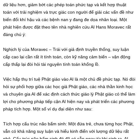
dữ liệu hơn, giảm bớt các phép toán phức tạp và kết hợp thuật
toán với trải nghiệm và trực giác con người để giải các vấn đề như
biến đổi khí hậu và các bệnh nan y đang đe dọa nhân loại. Một
phát hiện được đặt theo tên nhà nghiên cứu AI Hans Moravec rất
đáng chú ý:
Nghịch lý của Moravec – Trái với giả định truyền thống, suy luận
cấp cao lại cần rất ít tính toán, còn kỹ năng cảm biến – vận động
cấp thấp lại đòi hỏi tài nguyên tính toán khổng lồ.
Việc hấp thụ trí tuệ Phật giáo vào AI là một chủ đề phức tạp. Nó đòi
hỏi sự phối hợp giữa các học giả Phật giáo, các nhà thần kinh học
và chuyên gia AI để xác định cách thức giáo lý Phật giáo có thể làm
lợi cho phương pháp tiếp cận AI hiện nay và phát triển các phương
pháp tích hợp. Một số ví dụ đại diện như sau:
Tích hợp cấu trúc não bẩm sinh: Một đứa trẻ, chưa từng học Phật,
vẫn có khả năng suy luận và hiểu kinh điển với lượng dữ liệu rất
nhỏ. Cấu trúc não bẩm sinh đó đã có sẵn ngay từ khi sinh ra. AI