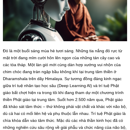
Đó là một buổi sáng mùa hè tươi sáng. Những tia nắng đỏ rực từ
mặt trời đang mỉm cười hôn lên ngọn của những tán cây cao và
các tòa tháp. Một làn gió mới cùng dàn hợp xướng vui nhộn của
chim chóc đang tràn ngập bầu không khí tại trung tâm thiền ở
Dharamshala trên dãy Himalaya. Sự tương đồng đáng kinh ngạc
giữa trí tuệ nhân tạo học sâu (Deep Learning AI) và trí tuệ Phật
giáo bất chợt hiện ra trong tôi khi đang tham dự một chương trình
thiền Phật giáo tại trung tâm. Suốt hơn 2.500 năm qua, Phật giáo
đã khảo sát tâm thức – thứ không phải vật chất và khác với não bộ,
dù cả hai có mối liên hệ và phụ thuộc lẫn nhau. Trí tuệ Phật giáo là
chìa khóa dẫn vào tâm thức. Mặc dù các nhà thần kinh học đã có
những nghiên cứu sâu rộng về giải phẫu và chức năng của não bộ,