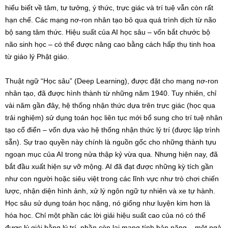
hiểu biết về tâm, tư tưởng, ý thức, trực giác và trí tuệ vẫn còn rất
hạn chế. Các mạng nơ-ron nhân tạo bỏ qua quá trình dịch từ não
bộ sang tâm thức. Hiệu suất của AI học sâu – vốn bắt chước bộ
não sinh học – có thể được nâng cao bằng cách hấp thụ tinh hoa
từ giáo lý Phật giáo.
Thuật ngữ “Học sâu” (Deep Learning), được đặt cho mạng nơ-ron
nhân tạo, đã được hình thành từ những năm 1940. Tuy nhiên, chỉ
vài năm gần đây, hệ thống nhận thức dựa trên trực giác (học qua
trải nghiệm) sử dụng toán học liên tục mới bổ sung cho trí tuệ nhân
tạo cổ điển – vốn dựa vào hệ thống nhận thức lý trí (được lập trình
sẵn). Sự trao quyền này chính là nguồn gốc cho những thành tựu
ngoạn mục của AI trong nửa thập kỷ vừa qua. Nhưng hiện nay, đã
bắt đầu xuất hiện sự vỡ mộng. AI đã đạt được những kỳ tích gần
như con người hoặc siêu việt trong các lĩnh vực như trò chơi chiến
lược, nhận diện hình ảnh, xử lý ngôn ngữ tự nhiên và xe tự hành.
Học sâu sử dụng toán học nặng, nó giống như luyện kim hơn là
hóa học. Chỉ một phần các lời giải hiệu suất cao của nó có thể
được lý giải bằng lý trí, phần còn lại mang tính bản năng – một ngả