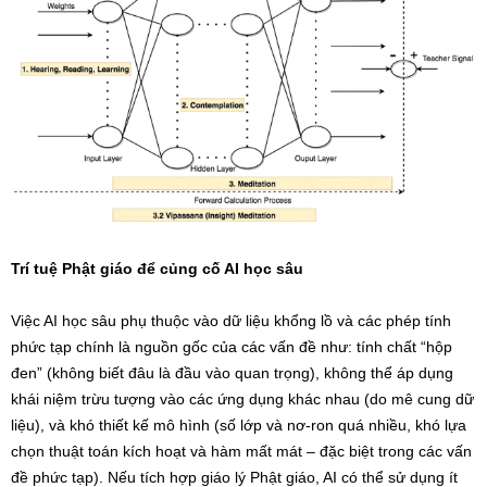
Trí tuệ Phật giáo để củng cố AI học sâu
Việc AI học sâu phụ thuộc vào dữ liệu khổng lồ và các phép tính
phức tạp chính là nguồn gốc của các vấn đề như: tính chất “hộp
đen” (không biết đâu là đầu vào quan trọng), không thể áp dụng
khái niệm trừu tượng vào các ứng dụng khác nhau (do mê cung dữ
liệu), và khó thiết kế mô hình (số lớp và nơ-ron quá nhiều, khó lựa
chọn thuật toán kích hoạt và hàm mất mát – đặc biệt trong các vấn
đề phức tạp). Nếu tích hợp giáo lý Phật giáo, AI có thể sử dụng ít