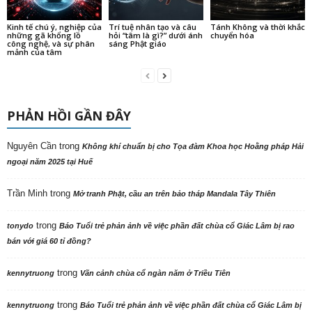
Kinh tế chú ý, nghiệp của
Trí tuệ nhân tạo và câu
Tánh Không và thời khắc
những gã khổng lồ
hỏi “tâm là gì?” dưới ánh
chuyển hóa
công nghệ, và sự phân
sáng Phật giáo
mảnh của tâm
PHẢN HỒI GẦN ĐÂY
Nguyên Cần
trong
Không khí chuẩn bị cho Tọa đàm Khoa học Hoằng pháp Hải
ngoại năm 2025 tại Huế
Trần Minh
trong
Mở tranh Phật, cầu an trên bảo tháp Mandala Tây Thiên
trong
tonydo
Báo Tuổi trẻ phản ảnh về việc phần đất chùa cổ Giác Lâm bị rao
bán với giá 60 tỉ đồng?
trong
kennytruong
Vãn cảnh chùa cổ ngàn năm ở Triều Tiên
trong
kennytruong
Báo Tuổi trẻ phản ảnh về việc phần đất chùa cổ Giác Lâm bị