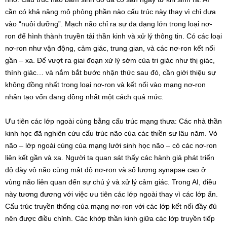
cần có khả năng mô phỏng phần nào cấu trúc này thay vì chỉ dựa
vào “nuôi dưỡng”. Mạch não chỉ ra sự đa dạng lớn trong loại nơ-
ron để hình thành truyền tải thần kinh và xử lý thông tin. Có các loại
nơ-ron như vận động, cảm giác, trung gian, và các nơ-ron kết nối
gần – xa. Để vượt ra giai đoạn xử lý sớm của tri giác như thị giác,
thính giác… và nắm bắt bước nhận thức sau đó, cần giới thiệu sự
không đồng nhất trong loại nơ-ron và kết nối vào mạng nơ-ron
nhân tạo vốn đang đồng nhất một cách quá mức.
Ưu tiên các lớp ngoài cùng bằng cấu trúc mạng thưa: Các nhà thần
kinh học đã nghiên cứu cấu trúc não của các thiền sư lâu năm. Vỏ
não – lớp ngoài cùng của mạng lưới sinh học não – có các nơ-ron
liên kết gần và xa. Người ta quan sát thấy các hành giả phát triển
độ dày vỏ não cùng mật độ nơ-ron và số lượng synapse cao ở
vùng não liên quan đến sự chú ý và xử lý cảm giác. Trong AI, điều
này tương đương với việc ưu tiên các lớp ngoài thay vì các lớp ẩn.
Cấu trúc truyền thống của mạng nơ-ron với các lớp kết nối đầy đủ
nên được điều chỉnh. Các khớp thần kinh giữa các lớp truyền tiếp