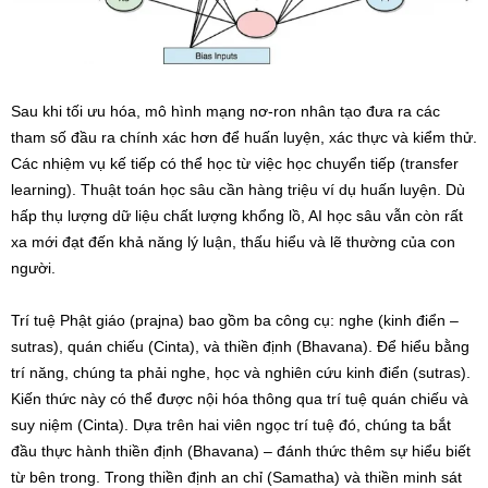
Sau khi tối ưu hóa, mô hình mạng nơ-ron nhân tạo đưa ra các
tham số đầu ra chính xác hơn để huấn luyện, xác thực và kiểm thử.
Các nhiệm vụ kế tiếp có thể học từ việc học chuyển tiếp (transfer
learning). Thuật toán học sâu cần hàng triệu ví dụ huấn luyện. Dù
hấp thụ lượng dữ liệu chất lượng khổng lồ, AI học sâu vẫn còn rất
xa mới đạt đến khả năng lý luận, thấu hiểu và lẽ thường của con
người.
Trí tuệ Phật giáo (prajna) bao gồm ba công cụ: nghe (kinh điển –
sutras), quán chiếu (Cinta), và thiền định (Bhavana). Để hiểu bằng
trí năng, chúng ta phải nghe, học và nghiên cứu kinh điển (sutras).
Kiến thức này có thể được nội hóa thông qua trí tuệ quán chiếu và
suy niệm (Cinta). Dựa trên hai viên ngọc trí tuệ đó, chúng ta bắt
đầu thực hành thiền định (Bhavana) – đánh thức thêm sự hiểu biết
từ bên trong. Trong thiền định an chỉ (Samatha) và thiền minh sát