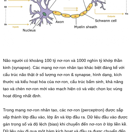
Não người có khoảng 100 tỷ nơ-ron và 1000 nghìn tỷ khớp thần
kinh (synapse). Các mạng nơ-ron nhân tạo khác biệt đáng kể với
cấu trúc não thật ở số lượng nơ-ron & synapse, hình dạng, kích
thước và kiểu hoạt hóa của nơ-ron, cấu trúc bẩm sinh, khả năng
tạo và chèn nơ-ron mới vào mạch hiện có và việc chọn lọc vùng
hoạt động nhất định.
Trong mạng nơ-ron nhân tạo, các nơ-ron (perceptron) được sắp
xếp thành lớp đầu vào, lớp ẩn và lớp đầu ra. Dữ liệu đầu vào được
gán trọng số và độ lệch (bias) khi chuyển đến nơ-ron ở lớp liền kề.
Dữ liệu này đi qua một hàm kích hoạt và đầu ra được chuyển đến