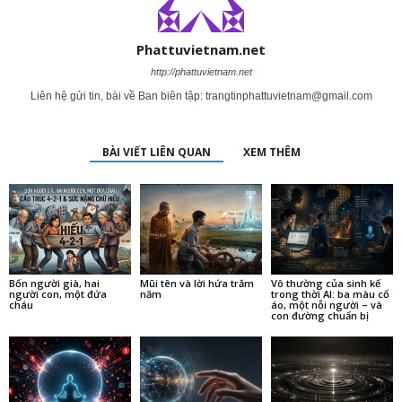
Phattuvietnam.net
http://phattuvietnam.net
Liên hệ gửi tin, bài về Ban biên tập:
trangtinphattuvietnam@gmail.com
BÀI VIẾT LIÊN QUAN
XEM THÊM
Bốn người già, hai
Mũi tên và lời hứa trăm
Vô thường của sinh kế
người con, một đứa
năm
trong thời AI: ba màu cổ
cháu
áo, một nỗi người – và
con đường chuẩn bị