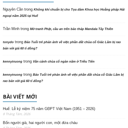
Nguyên Cần
trong
Không khí chuẩn bị cho Tọa đàm Khoa học Hoằng pháp Hải
ngoại năm 2025 tại Huế
Trần Minh
trong
Mở tranh Phật, cầu an trên bảo tháp Mandala Tây Thiên
trong
tonydo
Báo Tuổi trẻ phản ảnh về việc phần đất chùa cổ Giác Lâm bị rao
bán với giá 60 tỉ đồng?
trong
kennytruong
Vãn cảnh chùa cổ ngàn năm ở Triều Tiên
trong
kennytruong
Báo Tuổi trẻ phản ảnh về việc phần đất chùa cổ Giác Lâm bị
rao bán với giá 60 tỉ đồng?
BÀI VIẾT MỚI
Huế: Lễ kỷ niệm 75 năm GĐPT Việt Nam (1951 – 2026)
8 Tháng Tám, 2026
Bốn người già, hai người con, một đứa cháu
8 Tháng Tám, 2026