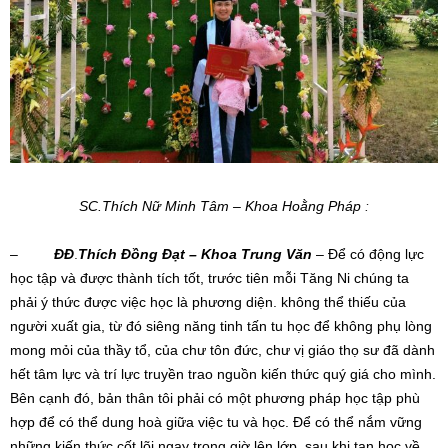
SC.Thích Nữ Minh Tâm – Khoa Hoằng Pháp
:
–
ĐĐ
.
Thích Đồng Đạt – Khoa Trung Văn
– Để có động lực
học tập và được thành tích tốt, trước tiên mỗi Tăng Ni chúng ta
phải ý thức được việc học là phương diện. không thể thiếu của
người xuất gia, từ đó siêng năng tinh tấn tu học để không phụ lòng
mong mỏi của thầy tổ, của chư tôn đức, chư vị giáo thọ sư đã dành
hết tâm lực và trí lực truyền trao nguồn kiến thức quý giá cho mình.
Bên cạnh đó, bản thân tôi phải có một phương pháp học tập phù
hợp để có thể dung hoà giữa việc tu và học. Để có thể nắm vững
những kiến thức cốt lõi ngay trong giờ lên lớp, sau khi tan học về