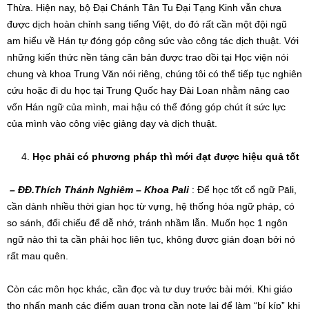
Thừa. Hiện nay, bộ Đại Chánh Tân Tu Đại Tạng Kinh vẫn chưa
được dịch hoàn chỉnh sang tiếng Việt, do đó rất cần một đội ngũ
am hiểu về Hán tự đóng góp công sức vào công tác dịch thuật. Với
những kiến thức nền tảng căn bản được trao dồi tại Học viện nói
chung và khoa Trung Văn nói riêng, chúng tôi có thể tiếp tục nghiên
cứu hoặc đi du học tại Trung Quốc hay Đài Loan nhằm nâng cao
vốn Hán ngữ của mình, mai hậu có thể đóng góp chút ít sức lực
của mình vào công việc giảng dạy và dịch thuật.
Học phải có phương pháp
thì
mới đạt được hiệu quả
tốt
–
ĐĐ.Thích Thánh Nghiêm – Khoa Pali
: Để học tốt cổ ngữ Pāli,
cần dành nhiều thời gian học từ vựng, hệ thống hóa ngữ pháp, có
so sánh, đối chiếu để dễ nhớ, tránh nhầm lẫn. Muốn học 1 ngôn
ngữ nào thì ta cần phải học liên tục, không được gián đoạn bởi nó
rất mau quên.
Còn các môn học khác, cần đọc và tư duy trước bài mới. Khi giáo
thọ nhấn mạnh các điểm quan trọng cần note lại để làm “bí kíp” khi