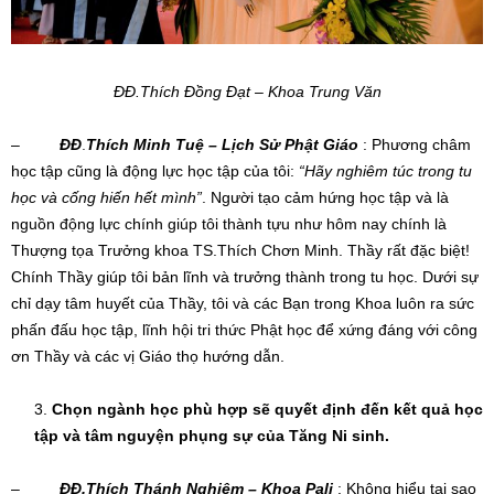
ĐĐ.Thích Đồng Đạt – Khoa Trung Văn
–
ĐĐ
.
Thích Minh Tuệ
–
Lịch Sử Phật Giáo
: Phương châm
học tập cũng là động lực học tập của tôi:
“Hãy nghiêm túc trong tu
học và cống hiến hết mình”
. Người tạo cảm hứng học tập và là
nguồn động lực chính giúp tôi thành tựu như hôm nay chính là
Thượng tọa Trưởng khoa TS.Thích Chơn Minh. Thầy rất đặc biệt!
Chính Thầy giúp tôi bản lĩnh và trưởng thành trong tu học. Dưới sự
chỉ dạy tâm huyết của Thầy, tôi và các Bạn trong Khoa luôn ra sức
phấn đấu học tập, lĩnh hội tri thức Phật học để xứng đáng với công
ơn Thầy và các vị Giáo thọ hướng dẫn.
C
họn ngành học phù hợp sẽ quyết định đến kết quả học
tập và tâm nguyện phụng sự của Tăng Ni sinh.
–
ĐĐ.Thích Thánh Nghiêm – Khoa Pali
: Không hiểu tại sao