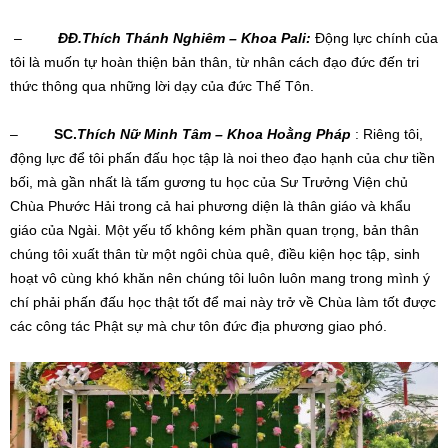
–
ĐĐ.Thích Thánh Nghiêm – Khoa Pali:
Động lực chính của
tôi là muốn tự hoàn thiện bản thân, từ nhân cách đạo đức đến tri
thức thông qua những lời dạy của đức Thế Tôn.
–
SC.
Thích Nữ Minh Tâm – Khoa Hoằng Pháp
: Riêng tôi,
động lực để tôi phấn đấu học tập là noi theo đạo hạnh của chư tiền
bối, mà gần nhất là tấm gương tu học của Sư Trưởng Viện chủ
Chùa Phước Hải trong cả hai phương diện là thân giáo và khẩu
giáo của Ngài. Một yếu tố không kém phần quan trọng, bản thân
chúng tôi xuất thân từ một ngôi chùa quê, điều kiện học tập, sinh
hoạt vô cùng khó khăn nên chúng tôi luôn luôn mang trong mình ý
chí phải phấn đấu học thật tốt để mai này trở về Chùa làm tốt được
các công tác Phật sự mà chư tôn đức địa phương giao phó.