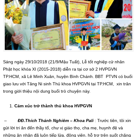
Sáng ngày 29/10/2018 (21/9/Mậu Tuất), Lễ tốt nghiệp cử nhân
Phật học khóa XI (2015-2018) diễn ra tại cơ sở 2 HVPGVN
TP.HCM, xã Lê Minh Xuân, huyện Bình Chánh. BBT PTVN có buổi
giao lưu với Tăng Ni sinh Thủ khoa HVPGVN tại TP.HCM, xin trân
trong giới thiệu nội dung buổi trò chuyện này.
Cảm xúc trở thành thủ khoa HVPGVN
–
ĐĐ.Thích Thánh Nghiêm – Khoa Pali
: Trước tiên, tôi xin
gửi lời tri ân đến thầy tổ, chư vị giáo thọ, cha mẹ, huynh đệ và
những ân nhân đã luôn tiếp lửa, động viên, hỗ trợ trên suốt chặng