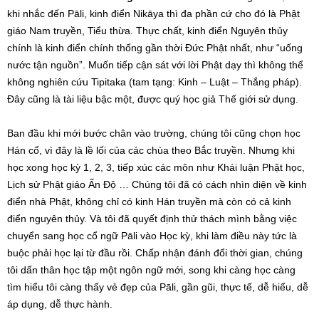
khi nhắc đến Pāli, kinh điển Nikāya thì đa phần cứ cho đó là Phật
giáo Nam truyền, Tiểu thừa. Thực chất, kinh điển Nguyên thủy
chính là kinh điển chính thống gần thời Đức Phật nhất, như “uống
nước tận nguồn”. Muốn tiếp cận sát với lời Phật dạy thì không thể
không nghiên cứu Tipitaka (tam tạng: Kinh – Luật – Thắng pháp).
Đây cũng là tài liệu bậc một, được quý học giả Thế giới sử dụng.
Ban đầu khi mới bước chân vào trường, chúng tôi cũng chọn học
Hán cổ, vì đây là lề lối của các chùa theo Bắc truyền. Nhưng khi
học xong học kỳ 1, 2, 3, tiếp xúc các môn như Khái luận Phật học,
Lịch sử Phật giáo Ấn Độ … Chúng tôi đã có cách nhìn diện về kinh
điển nhà Phật, không chỉ có kinh Hán truyền mà còn có cả kinh
điển nguyên thủy. Và tôi đã quyết định thử thách mình bằng việc
chuyển sang học cổ ngữ Pāli vào Học kỳ, khi làm điều này tức là
buộc phải học lại từ đầu rồi. Chấp nhận đánh đổi thời gian, chúng
tôi dấn thân học tập một ngôn ngữ mới, song khi càng học càng
tìm hiểu tôi càng thấy vẻ đẹp của Pāli, gần gũi, thực tế, dễ hiểu, dễ
áp dụng, dễ thực hành.