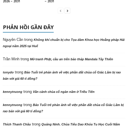
2026 – 2031
– 2031
PHẢN HỒI GẦN ĐÂY
Nguyên Cần
trong
Không khí chuẩn bị cho Tọa đàm Khoa học Hoằng pháp Hải
ngoại năm 2025 tại Huế
Trần Minh
trong
Mở tranh Phật, cầu an trên bảo tháp Mandala Tây Thiên
trong
tonydo
Báo Tuổi trẻ phản ảnh về việc phần đất chùa cổ Giác Lâm bị rao
bán với giá 60 tỉ đồng?
trong
kennytruong
Vãn cảnh chùa cổ ngàn năm ở Triều Tiên
trong
kennytruong
Báo Tuổi trẻ phản ảnh về việc phần đất chùa cổ Giác Lâm bị
rao bán với giá 60 tỉ đồng?
trong
Thích Thanh Châu
Quảng Ninh. Chùa Tiêu Dao Khóa Tu Học Cuối Năm