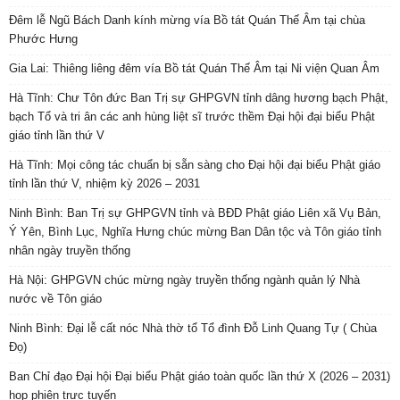
Đêm lễ Ngũ Bách Danh kính mừng vía Bồ tát Quán Thế Âm tại chùa
Phước Hưng
Gia Lai: Thiêng liêng đêm vía Bồ tát Quán Thế Âm tại Ni viện Quan Âm
Hà Tĩnh: Chư Tôn đức Ban Trị sự GHPGVN tỉnh dâng hương bạch Phật,
bạch Tổ và tri ân các anh hùng liệt sĩ trước thềm Đại hội đại biểu Phật
giáo tỉnh lần thứ V
Hà Tĩnh: Mọi công tác chuẩn bị sẵn sàng cho Đại hội đại biểu Phật giáo
tỉnh lần thứ V, nhiệm kỳ 2026 – 2031
Ninh Bình: Ban Trị sự GHPGVN tỉnh và BĐD Phật giáo Liên xã Vụ Bản,
Ý Yên, Bình Lục, Nghĩa Hưng chúc mừng Ban Dân tộc và Tôn giáo tỉnh
nhân ngày truyền thống
Hà Nội: GHPGVN chúc mừng ngày truyền thống ngành quản lý Nhà
nước về Tôn giáo
Ninh Bình: Đại lễ cất nóc Nhà thờ tổ Tổ đình Đỗ Linh Quang Tự ( Chùa
Đọ)
Ban Chỉ đạo Đại hội Đại biểu Phật giáo toàn quốc lần thứ X (2026 – 2031)
họp phiên trực tuyến