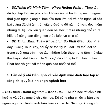
SC.
Thích Nữ Minh Tâm – Khoa Hoằng Pháp
: Theo tôi,
để học tập tốt cần phải chịu khó – cần cù bù thông minh, ngoài
thời gian nghe giảng đi học đều trên lớp, thì về nên nghe lại các
bài giảng đã ghi âm trên giảng đường để nắm rõ hơn, đọc thêm
những tài liệu có liên quan đến bài học, tìm ra những chỗ chưa
hiểu để cùng bạn đồng học thảo luận và chia sẻ.
ĐĐ
.
Thích Minh Tuệ
–
Khoa
Lịch Sử Phật Giáo
: Đức Phật
dạy: “Cái gì là lõi cây, cái ấy sẽ tồn tại lâu dài”. Vì thế, đòi hỏi
trong suốt quá trình học tập, những kiến thức trọng tâm mà giáo
thọ truyền đạt trên lớp là “lõi cây” để chúng ta lĩnh hội tri thức
Phật học và gặt hái thành quả cao nhất có thể.
Cần có ý chí kiên định và xác định mục đích học tập rõ
ràng khi quyết định chọn ngành học
– ĐĐ.Thích Thánh Nghiêm – Khoa Pali
– Muốn học tốt cần định
hướng và đề ra mục đích việc học. Đó cũng như chiếc la bàn cho
người ngư dân lênh đênh trên biển cả bao la. Nếu học không có