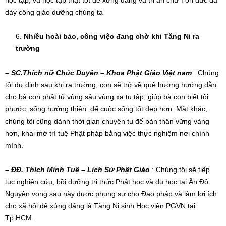
dày công giáo dưỡng chúng ta
Nhiều hoài bảo, công việc
đ
ang chờ
khi
T
ă
ng Ni ra
trường
–
SC.
Thích nữ Chúc Duyên – Khoa Phật Giáo Việt nam
: Chúng
tôi dự định sau khi ra trường, con sẽ trở về quê hương hướng dẫn
cho bà con phật tử vùng sâu vùng xa tu tập, giúp bà con biết tội
phước, sống hướng thiện để cuộc sống tốt đẹp hơn. Mặt khác,
chúng tôi cũng dành thời gian chuyên tu để bản thân vững vàng
hơn, khai mở trí tuệ Phật pháp bằng việc thực nghiệm nơi chính
mình.
–
ĐĐ.
Thích Minh Tuệ
–
Lịch Sử Phật Giáo
: Chúng tôi sẽ tiếp
tục nghiên cứu, bồi dưỡng tri thức Phật học và du học tại Ấn Độ.
Nguyện vọng sau này được phụng sự cho Đạo pháp và làm lợi ích
cho xã hội để xứng đáng là Tăng Ni sinh Học viện PGVN tại
Tp.HCM..