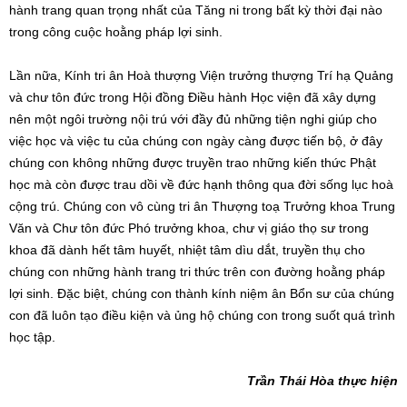
hành trang quan trọng nhất của Tăng ni trong bất kỳ thời đại nào
trong công cuộc hoằng pháp lợi sinh.
Lần nữa, Kính tri ân Hoà thượng Viện trưởng thượng Trí hạ Quảng
và chư tôn đức trong Hội đồng Điều hành Học viện đã xây dựng
nên một ngôi trường nội trú với đầy đủ những tiện nghi giúp cho
việc học và việc tu của chúng con ngày càng được tiến bộ, ở đây
chúng con không những được truyền trao những kiến thức Phật
học mà còn được trau dồi về đức hạnh thông qua đời sống lục hoà
cộng trú. Chúng con vô cùng tri ân Thượng toạ Trưởng khoa Trung
Văn và Chư tôn đức Phó trưởng khoa, chư vị giáo thọ sư trong
khoa đã dành hết tâm huyết, nhiệt tâm dìu dắt, truyền thụ cho
chúng con những hành trang tri thức trên con đường hoằng pháp
lợi sinh. Đặc biệt, chúng con thành kính niệm ân Bổn sư của chúng
con đã luôn tạo điều kiện và ủng hộ chúng con trong suốt quá trình
học tập.
Trần Thái Hòa thực hiện