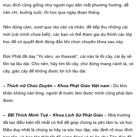
mục đích cũng giống như người ngư dân mất phương hướng, dễ
nản chí, buông xuôi, rồi học qua ngày đoạn tháng.
Nên dũng cảm, vượt qua rào cản cá nhân, để tiếp thu những cái
mới (cái mình chưa biết), các bạn có thể tham gia dự thính các lớp
học để có quyết định đúng đắn khi chọn chuyên khoa sau này.
Đức Phật đã dạy “Yo sāro, so thassati”, cái nào là lõi cây, cái ấy sẽ
tồn tại lâu dài. Cho nên, hãy tìm lõi cây, chứ đừng mang cành lá, vỏ
cây, giác cây để không được lợi ích lâu dài.
– Thích nữ Chúc Duyên – Khoa Phật Giáo Việt nam :
Dù khó
khăn không nản lòng, người đi trước làm được mình cũng phải làm
được.
–
ĐĐ
.
Thích Minh Tuệ
–
Khoa
Lịch Sử Phật Giáo
– Nhà trường
đã tạo điều kiện tốt nhất có thể để giúp chúng ta yên tâm tu và học.
Điều duy nhất là chúng ta hãy ra sức học tập, xác định rõ mục đích
học tập, và học tập thật tốt để xứng đáng và tri ân chư Tôn đức đã