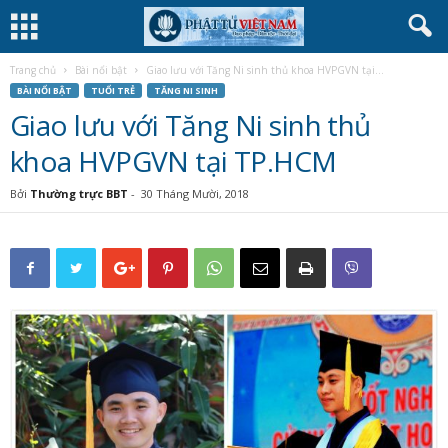
Trang chủ
Bài nổi bật
Giao lưu với Tăng Ni sinh thủ khoa HVPGVN tại...
BÀI NỔI BẬT
TUỔI TRẺ
TĂNG NI SINH
Giao lưu với Tăng Ni sinh thủ
khoa HVPGVN tại TP.HCM
Bởi
Thường trực BBT
-
30 Tháng Mười, 2018