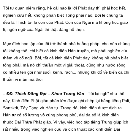
Tôi tự quan niệm rằng, hễ cái nào là lời Phật dạy thì phải học hết,
nghiên cứu hết, không phân biệt Tông phái nào. Bởi lẽ chúng ta
đều là Thích tử, là con của Phật. Con của Ngài mà không học giáo
lí, ngôn ngữ của Ngài thì thật đáng hổ thẹn.
Mục đích học tập của tôi trở thành nhà hoằng pháp, cho nên chúng
tôi không thể chỉ biết có kinh điển Hán truyền, mà phải nghiên cứu
thêm về cổ ngữ. Bởi, tất cả kinh điển Phật dạy, không hề phân biệt
tông phái, mà nó chỉ thuần một vị giải thoát, cũng như nước sông
có nhiều tên gọi như suối, kênh, rạch,.. nhưng khi đổ về biển cả chỉ
thuần vị mặn mà thôi.
–
ĐĐ
. Thích Đồng Đạt – Khoa Trung Văn
: Tôi lại nghĩ như thế
này, Kinh điển Phật giáo phần lớn được ghi chép lại bằng tiếng Pali,
Sanskrit, Tây Tạng và Hán tự. Trong đó, kinh điển được dịch ra
Hán tự có số lượng vô cùng phong phú, đại đa số là kinh điển
thuộc Đại Thừa Phật giáo. Vì vậy, việc học tập tiếng Trung giúp ích
rất nhiều trong việc nghiên cứu và dịch thuật các kinh điển Đại