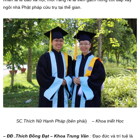
ngôi nhà Phật pháp cửu trụ tại thế gian.
SC.Thích Nữ Hạnh Pháp (bên
p
hải)
–
Khoa
triết Học
–
ĐĐ
.
.
Thích Đồng Đạt – Khoa Trung Văn
: Đạo đức và trí tuệ là