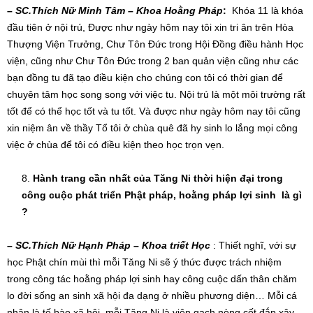
–
SC.
Thích Nữ Minh Tâm – Khoa Hoằng Pháp
:
Khóa 11 là khóa
đầu tiên ở nội trú, Được như ngày hôm nay tôi xin tri ân trên Hòa
Thượng Viện Trưởng, Chư Tôn Đức trong Hội Đồng điều hành Học
viện, cũng như Chư Tôn Đức trong 2 ban quản viện cũng như các
bạn đồng tu đã tạo điều kiện cho chúng con tôi có thời gian để
chuyên tâm học song song với việc tu. Nội trú là một môi trường rất
tốt để có thể học tốt và tu tốt. Và được như ngày hôm nay tôi cũng
xin niệm ân về thầy Tổ tôi ở chùa quê đã hy sinh lo lắng mọi công
việc ở chùa để tôi có điều kiện theo học trọn vẹn.
Hành trang cần nhất của Tăng Ni thời hiện đại trong
công cuộc phát triển Phật pháp, hoằng pháp lợi sinh
là gì
?
–
SC.Thích Nữ Hạnh Pháp
–
Khoa
triết Học
: Thiết nghĩ, với sự
học Phật chín mùi thì mỗi Tăng Ni sẽ ý thức được trách nhiệm
trong công tác hoằng pháp lợi sinh hay công cuộc dấn thân chăm
lo đời sống an sinh xã hội đa dạng ở nhiều phương diện… Mỗi cá
nhân là tế bào xã hội, mỗi Tăng Ni là viên gạch nòng cốt đắp xây