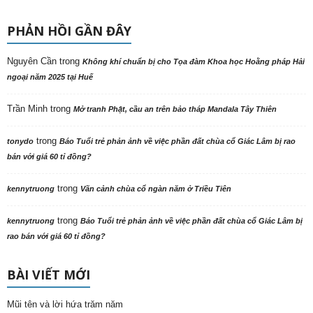
PHẢN HỒI GẦN ĐÂY
Nguyên Cần
trong
Không khí chuẩn bị cho Tọa đàm Khoa học Hoằng pháp Hải
ngoại năm 2025 tại Huế
Trần Minh
trong
Mở tranh Phật, cầu an trên bảo tháp Mandala Tây Thiên
trong
tonydo
Báo Tuổi trẻ phản ảnh về việc phần đất chùa cổ Giác Lâm bị rao
bán với giá 60 tỉ đồng?
trong
kennytruong
Vãn cảnh chùa cổ ngàn năm ở Triều Tiên
trong
kennytruong
Báo Tuổi trẻ phản ảnh về việc phần đất chùa cổ Giác Lâm bị
rao bán với giá 60 tỉ đồng?
BÀI VIẾT MỚI
Mũi tên và lời hứa trăm năm