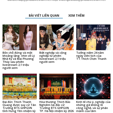
BÀI VIẾT LIÊN QUAN
XEM THÊM
Bốn chỗ đứng và một
Biệt nghiệp và cộng
Tưởng niệm 24 năm
khoảng lặng: nhìn về Lý
nghiệp từ phiên
ngày viên tịch của
Nhã Kỳ và Mai Phương
livestream 2,1 triệu
TT.Thích Chơn Thanh
Thúy sau phiên
người xem
livestream 2,1 triệu
người xem
Đại đức Thích Thanh
Hòa thượng Thích Bảo
Kinh tế chú ý, nghiệp của
Quang được suy cử Tân
Nghiêm tái đắc cử
những gã khổng lồ
Trưởng BTS GHPGVN
Trưởng BTS GHPGVN
công nghệ, và sự phân
tỉnh Hưng Yên nhiệm kỳ
TP. Hà Nội nhiệm kỳ 2026
mảnh của tâm