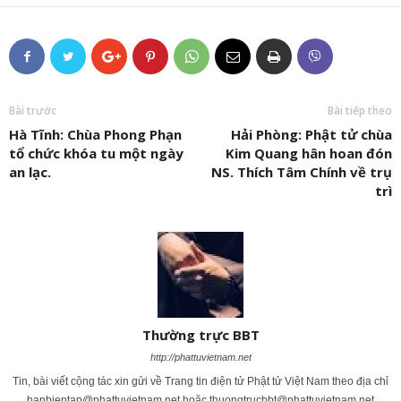
Bài trước
Bài tiếp theo
Hà Tĩnh: Chùa Phong Phạn
Hải Phòng: Phật tử chùa
tổ chức khóa tu một ngày
Kim Quang hân hoan đón
an lạc.
NS. Thích Tâm Chính về trụ
trì
Thường trực BBT
http://phattuvietnam.net
Tin, bài viết cộng tác xin gửi về Trang tin điện tử Phật tử Việt Nam theo địa chỉ
banbientap@phattuvietnam.net
hoặc
thuongtrucbbt@phattuvietnam.net