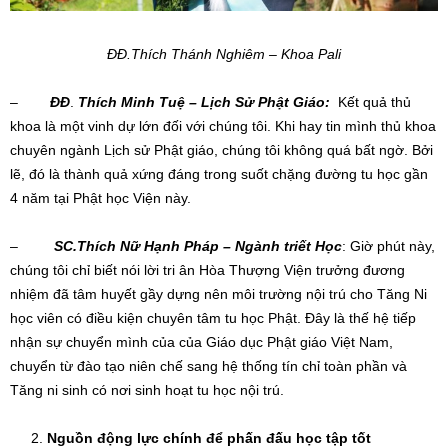
ĐĐ.Thích Thánh Nghiêm – Khoa Pali
–
ĐĐ
.
Thích Minh Tuệ
–
Lịch Sử Phật Giáo
:
Kết quả thủ
khoa là một vinh dự lớn đối với chúng tôi. Khi hay tin mình thủ khoa
chuyên ngành Lịch sử Phật giáo, chúng tôi không quá bất ngờ. Bởi
lẽ, đó là thành quả xứng đáng trong suốt chặng đường tu học gần
4 năm tại Phật học Viện này.
–
SC.Thích Nữ Hạnh Pháp – Ngành triết Học
: Giờ phút này,
chúng tôi chỉ biết nói lời tri ân Hòa Thượng Viện trưởng đương
nhiệm đã tâm huyết gầy dựng nên môi trường nội trú cho Tăng Ni
học viên có điều kiện chuyên tâm tu học Phật. Đây là thế hệ tiếp
nhận sự chuyển mình của của Giáo dục Phật giáo Việt Nam,
chuyển từ đào tạo niên chế sang hệ thống tín chỉ toàn phần và
Tăng ni sinh có nơi sinh hoạt tu học nội trú.
Nguồn động lực
chính
để phấn đấu học tập
tốt