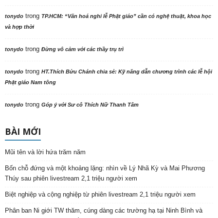
trong
tonydo
TP.HCM: “Văn hoá nghi lễ Phật giáo” cần có nghệ thuật, khoa học
và hợp thời
trong
tonydo
Đừng vô cảm với các thầy trụ trì
trong
tonydo
HT.Thích Bửu Chánh chia sẻ: Kỹ năng dẫn chương trình các lễ hội
Phật giáo Nam tông
trong
tonydo
Góp ý với Sư cô Thích Nữ Thanh Tâm
BÀI MỚI
Mũi tên và lời hứa trăm năm
Bốn chỗ đứng và một khoảng lặng: nhìn về Lý Nhã Kỳ và Mai Phương
Thúy sau phiên livestream 2,1 triệu người xem
Biệt nghiệp và cộng nghiệp từ phiên livestream 2,1 triệu người xem
Phân ban Ni giới TW thăm, cúng dàng các trường hạ tại Ninh Bình và