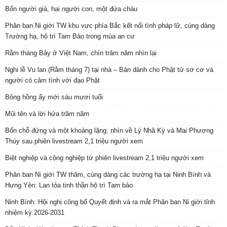
Bốn người già, hai người con, một đứa cháu
Phân ban Ni giới TW khu vực phía Bắc kết nối tình pháp lữ, cúng dàng
Trường hạ, hộ trì Tam Bảo trong mùa an cư
Rằm tháng Bảy ở Việt Nam, chín trăm năm nhìn lại
Nghi lễ Vu lan (Rằm tháng 7) tại nhà – Bản dành cho Phật tử sơ cơ và
người có cảm tình với đạo Phật
Bông hồng ấy mới sáu mươi tuổi
Mũi tên và lời hứa trăm năm
Bốn chỗ đứng và một khoảng lặng: nhìn về Lý Nhã Kỳ và Mai Phương
Thúy sau phiên livestream 2,1 triệu người xem
Biệt nghiệp và cộng nghiệp từ phiên livestream 2,1 triệu người xem
Phân ban Ni giới TW thăm, cúng dàng các trường hạ tại Ninh Bình và
Hưng Yên: Lan tỏa tinh thần hộ trì Tam bảo
Ninh Bình: Hội nghị công bố Quyết định và ra mắt Phân ban Ni giới tỉnh
nhiệm kỳ 2026-2031