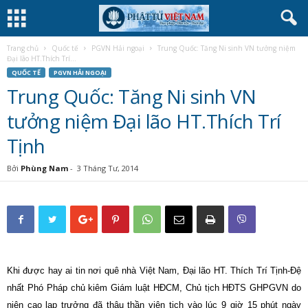
Trang chủ
Quốc tế
PGVN Hải ngoại
Trung Quốc: Tăng Ni sinh VN tưởng niệm
Đại lão HT.Thích Trí...
QUỐC TẾ
PGVN HẢI NGOẠI
Trung Quốc: Tăng Ni sinh VN
tưởng niệm Đại lão HT.Thích Trí
Tịnh
Bởi
Phùng Nam
-
3 Tháng Tư, 2014
Khi được hay ai tin nơi quê nhà Việt Nam, Đại lão HT. Thích Trí Tịnh-Đệ
nhất Phó Pháp chủ kiêm Giám luật HĐCM, Chủ tịch HĐTS GHPGVN do
niên cao lạp trưởng đã thâu thần viên tịch vào lúc 9 giờ 15 phút ngày