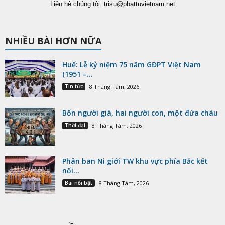
Liên hệ chúng tôi:
trisu@phattuvietnam.net
NHIỀU BÀI HƠN NỮA
Huế: Lễ kỷ niệm 75 năm GĐPT Việt Nam
(1951 –...
Tin tức
8 Tháng Tám, 2026
Bốn người già, hai người con, một đứa cháu
Thời đại
8 Tháng Tám, 2026
Phân ban Ni giới TW khu vực phía Bắc kết
nối...
Bài nổi bật
8 Tháng Tám, 2026