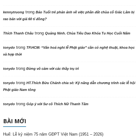
trong
kennytruong
Báo Tuổi trẻ phản ảnh về việc phần đất chùa cổ Giác Lâm bị
rao bán với giá 60 tỉ đồng?
trong
Thích Thanh Châu
Quảng Ninh. Chùa Tiêu Dao Khóa Tu Học Cuối Năm
trong
tonydo
TP.HCM: “Văn hoá nghi lễ Phật giáo” cần có nghệ thuật, khoa học
và hợp thời
trong
tonydo
Đừng vô cảm với các thầy trụ trì
trong
tonydo
HT.Thích Bửu Chánh chia sẻ: Kỹ năng dẫn chương trình các lễ hội
Phật giáo Nam tông
trong
tonydo
Góp ý với Sư cô Thích Nữ Thanh Tâm
BÀI MỚI
Huế: Lễ kỷ niệm 75 năm GĐPT Việt Nam (1951 – 2026)