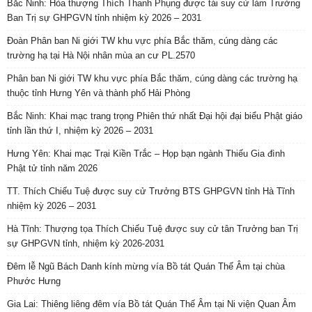
Bắc Ninh: Hòa thượng Thích Thanh Phụng được tái suy cử làm Trưởng
Ban Trị sự GHPGVN tỉnh nhiệm kỳ 2026 – 2031
Đoàn Phân ban Ni giới TW khu vực phía Bắc thăm, cúng dàng các
trường hạ tại Hà Nội nhân mùa an cư PL.2570
Phân ban Ni giới TW khu vực phía Bắc thăm, cúng dàng các trường hạ
thuộc tỉnh Hưng Yên và thành phố Hải Phòng
Bắc Ninh: Khai mạc trang trọng Phiên thứ nhất Đại hội đại biểu Phật giáo
tỉnh lần thứ I, nhiệm kỳ 2026 – 2031
Hưng Yên: Khai mạc Trại Kiền Trắc – Họp bạn ngành Thiếu Gia đình
Phật tử tỉnh năm 2026
TT. Thích Chiếu Tuệ được suy cử Trưởng BTS GHPGVN tỉnh Hà Tĩnh
nhiệm kỳ 2026 – 2031
Hà Tĩnh: Thượng tọa Thích Chiếu Tuệ được suy cử tân Trưởng ban Trị
sự GHPGVN tỉnh, nhiệm kỳ 2026-2031
Đêm lễ Ngũ Bách Danh kính mừng vía Bồ tát Quán Thế Âm tại chùa
Phước Hưng
Gia Lai: Thiêng liêng đêm vía Bồ tát Quán Thế Âm tại Ni viện Quan Âm