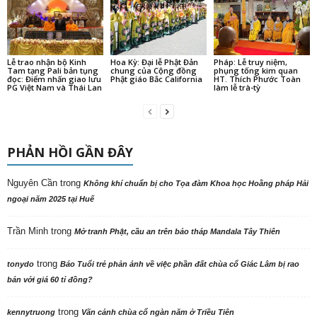
Lễ trao nhận bộ Kinh
Hoa Kỳ: Đại lễ Phật Đản
Pháp: Lễ truy niệm,
Tam tạng Pali bản tụng
chung của Cộng đồng
phụng tống kim quan
đọc: Điểm nhấn giao lưu
Phật giáo Bắc California
HT. Thích Phước Toàn
PG Việt Nam và Thái Lan
làm lễ trà-tỳ
PHẢN HỒI GẦN ĐÂY
Nguyên Cần
trong
Không khí chuẩn bị cho Tọa đàm Khoa học Hoằng pháp Hải
ngoại năm 2025 tại Huế
Trần Minh
trong
Mở tranh Phật, cầu an trên bảo tháp Mandala Tây Thiên
trong
tonydo
Báo Tuổi trẻ phản ảnh về việc phần đất chùa cổ Giác Lâm bị rao
bán với giá 60 tỉ đồng?
trong
kennytruong
Vãn cảnh chùa cổ ngàn năm ở Triều Tiên