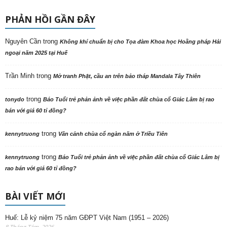
PHẢN HỒI GẦN ĐÂY
Nguyên Cần
trong
Không khí chuẩn bị cho Tọa đàm Khoa học Hoằng pháp Hải
ngoại năm 2025 tại Huế
Trần Minh
trong
Mở tranh Phật, cầu an trên bảo tháp Mandala Tây Thiên
trong
tonydo
Báo Tuổi trẻ phản ảnh về việc phần đất chùa cổ Giác Lâm bị rao
bán với giá 60 tỉ đồng?
trong
kennytruong
Vãn cảnh chùa cổ ngàn năm ở Triều Tiên
trong
kennytruong
Báo Tuổi trẻ phản ảnh về việc phần đất chùa cổ Giác Lâm bị
rao bán với giá 60 tỉ đồng?
BÀI VIẾT MỚI
Huế: Lễ kỷ niệm 75 năm GĐPT Việt Nam (1951 – 2026)
8 Tháng Tám, 2026