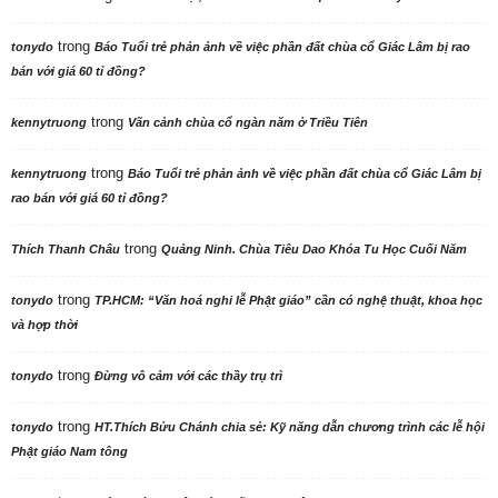
trong
tonydo
Báo Tuổi trẻ phản ảnh về việc phần đất chùa cổ Giác Lâm bị rao
bán với giá 60 tỉ đồng?
trong
kennytruong
Vãn cảnh chùa cổ ngàn năm ở Triều Tiên
trong
kennytruong
Báo Tuổi trẻ phản ảnh về việc phần đất chùa cổ Giác Lâm bị
rao bán với giá 60 tỉ đồng?
trong
Thích Thanh Châu
Quảng Ninh. Chùa Tiêu Dao Khóa Tu Học Cuối Năm
trong
tonydo
TP.HCM: “Văn hoá nghi lễ Phật giáo” cần có nghệ thuật, khoa học
và hợp thời
trong
tonydo
Đừng vô cảm với các thầy trụ trì
trong
tonydo
HT.Thích Bửu Chánh chia sẻ: Kỹ năng dẫn chương trình các lễ hội
Phật giáo Nam tông