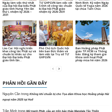
Ngày làm việc thứ nhất
TƯ GHPGVN làm việc với
Ninh Bình: Kỷ niệm Ngày
của Đại hội Đại biểu Phật
5 tỉnh về công tác chuẩn
Quốc tế Yoga năm 2026
giáo tỉnh Hưng Yên lần
bị Đại hội Phật giáo
tại chùa Tam Chúc
thứ I, nhiệm kỳ 2026 –
nhiệm kỳ 2026-2031
2031
Lào Cai: Hội nghị triển
Phó Chủ tịch Quốc hội
Ban Hoằng pháp Phật
khai công tác Phật sự và
liên ban Đức thăm và
giáo TP.HCM ra Thông
chuẩn bị nhân sự cho
làm việc tại Trụ sở TƯ
báo: Đăng ký tham gia
Đại hội Đại biểu Phật
GHPGVN
Khóa sinh hoạt Phật
giáo tỉnh lần...
pháp mùa hè năm 2026
PHẢN HỒI GẦN ĐÂY
Nguyên Cần
trong
Không khí chuẩn bị cho Tọa đàm Khoa học Hoằng pháp Hải
ngoại năm 2025 tại Huế
Trần Minh
trong
Mở tranh Phật, cầu an trên bảo tháp Mandala Tây Thiên