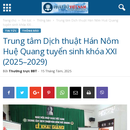
Trang chủ
Tin tức
Thông báo
Trung tâm Dịch thuật Hán Nôm Huệ Quang
tuyển sinh khóa XXI...
TIN TỨC
THÔNG BÁO
Trung tâm Dịch thuật Hán Nôm
Huệ Quang tuyển sinh khóa XXI
(2025–2029)
Bởi
Thường trực BBT
-
15 Tháng Tám, 2025