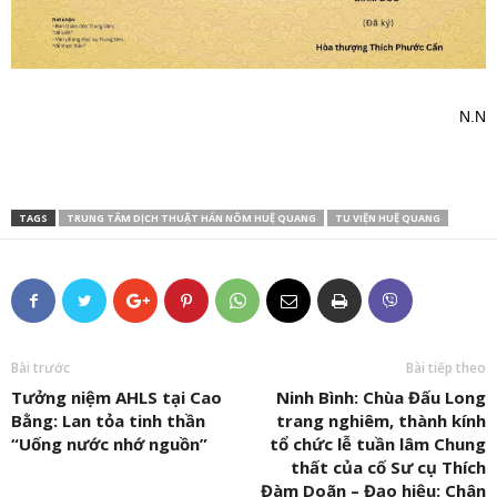
N.N
TAGS
TRUNG TÂM DỊCH THUẬT HÁN NÔM HUỆ QUANG
TU VIỆN HUỆ QUANG
Bài trước
Bài tiếp theo
Tưởng niệm AHLS tại Cao
Ninh Bình: Chùa Đấu Long
Bằng: Lan tỏa tinh thần
trang nghiêm, thành kính
“Uống nước nhớ nguồn”
tổ chức lễ tuần lâm Chung
thất của cố Sư cụ Thích
Đàm Doãn – Đạo hiệu: Chân