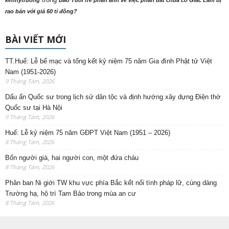
kennytruong
Báo Tuổi trẻ phản ảnh về việc phần đất chùa cổ Giác Lâm bị
rao bán với giá 60 tỉ đồng?
BÀI VIẾT MỚI
TT.Huế: Lễ bế mạc và tổng kết kỷ niệm 75 năm Gia đình Phật tử Việt
Nam (1951-2026)
9 Tháng Tám, 2026
Dấu ấn Quốc sư trong lịch sử dân tộc và định hướng xây dựng Điện thờ
Quốc sư tại Hà Nội
9 Tháng Tám, 2026
Huế: Lễ kỷ niệm 75 năm GĐPT Việt Nam (1951 – 2026)
8 Tháng Tám, 2026
Bốn người già, hai người con, một đứa cháu
8 Tháng Tám, 2026
Phân ban Ni giới TW khu vực phía Bắc kết nối tình pháp lữ, cúng dàng
Trường hạ, hộ trì Tam Bảo trong mùa an cư
8 Tháng Tám, 2026