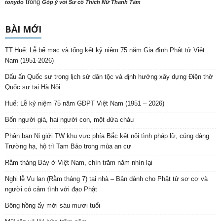
trong
tonydo
Góp ý với Sư cô Thích Nữ Thanh Tâm
BÀI MỚI
TT.Huế: Lễ bế mạc và tổng kết kỷ niệm 75 năm Gia đình Phật tử Việt
Nam (1951-2026)
Dấu ấn Quốc sư trong lịch sử dân tộc và định hướng xây dựng Điện thờ
Quốc sư tại Hà Nội
Huế: Lễ kỷ niệm 75 năm GĐPT Việt Nam (1951 – 2026)
Bốn người già, hai người con, một đứa cháu
Phân ban Ni giới TW khu vực phía Bắc kết nối tình pháp lữ, cúng dàng
Trường hạ, hộ trì Tam Bảo trong mùa an cư
Rằm tháng Bảy ở Việt Nam, chín trăm năm nhìn lại
Nghi lễ Vu lan (Rằm tháng 7) tại nhà – Bản dành cho Phật tử sơ cơ và
người có cảm tình với đạo Phật
Bông hồng ấy mới sáu mươi tuổi