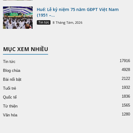
Huế: Lễ kỷ niệm 75 năm GĐPT Việt Nam
(1951 –...
Tin tức
8 Tháng Tám, 2026
MỤC XEM NHIỀU
17916
Tin tức
4928
Blog chùa
2122
Bài nổi bật
1932
Tuổi trẻ
1836
Quốc tế
1565
Từ thiện
1280
Văn hóa