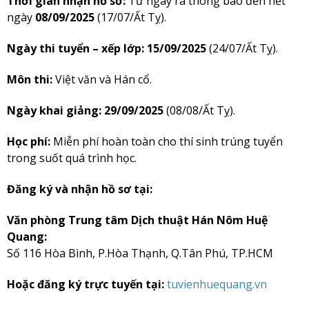
Thời gian nhận hồ sơ:
Từ ngày ra thông báo đến hết
ngày
08/09/2025
(17/07/Ất Tỵ).
Ngày thi tuyển – xếp lớp:
15/09/2025
(24/07/Ất Tỵ).
Môn thi:
Việt văn và Hán cổ.
Ngày khai giảng:
29/09/2025
(08/08/Ất Tỵ).
Học phí:
Miễn phí hoàn toàn cho thí sinh trúng tuyển
trong suốt quá trình học.
Đăng ký và nhận hồ sơ tại:
Văn phòng Trung tâm Dịch thuật Hán Nôm Huệ
Quang:
Số 116 Hòa Bình, P.Hòa Thạnh, Q.Tân Phú, TP.HCM
Hoặc đăng ký trực tuyến tại:
tuvienhuequang.vn