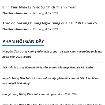
Bình Tâm Nhìn Lại Việc Sư Thích Thanh Toàn
Phattuvietnam.net
-
14 Tháng Mười, 2019
Trao đổi với ông Dương Ngọc Dũng qua bài: “ Đi tu mà có...
Phattuvietnam.net
-
15 Tháng Mười, 2019
PHẢN HỒI GẦN ĐÂY
Nguyên Cần
trong
Không khí chuẩn bị cho Tọa đàm Khoa học Hoằng pháp Hải
ngoại năm 2025 tại Huế
Trần Minh
trong
Mở tranh Phật, cầu an trên bảo tháp Mandala Tây Thiên
trong
tonydo
Báo Tuổi trẻ phản ảnh về việc phần đất chùa cổ Giác Lâm bị rao
bán với giá 60 tỉ đồng?
trong
kennytruong
Vãn cảnh chùa cổ ngàn năm ở Triều Tiên
trong