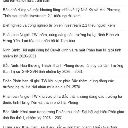
Mũi tên và lời hứa trăm năm
Bốn chỗ đứng và một khoảng lặng: nhìn về Lý Nhã Kỳ và Mai Phương
Thúy sau phiên livestream 2,1 triệu người xem
Biệt nghiệp và cộng nghiệp từ phiên livestream 2,1 triệu người xem
Phân ban Ni giới TW thăm, cúng dàng các trường hạ tại Ninh Bình và
Hưng Yên: Lan tỏa tinh thần hộ trì Tam bảo
Ninh Bình: Hội nghị công bố Quyết định và ra mắt Phân ban Ni giới tỉnh
nhiệm kỳ 2026-2031
Bắc Ninh: Hòa thượng Thích Thanh Phụng được tái suy cử làm Trưởng
Ban Trị sự GHPGVN tỉnh nhiệm kỳ 2026 – 2031
Đoàn Phân ban Ni giới TW khu vực phía Bắc thăm, cúng dàng các
trường hạ tại Hà Nội nhân mùa an cư PL.2570
Phân ban Ni giới TW khu vực phía Bắc thăm, cúng dàng các trường hạ
thuộc tỉnh Hưng Yên và thành phố Hải Phòng
Bắc Ninh: Khai mạc trang trọng Phiên thứ nhất Đại hội đại biểu Phật giáo
tỉnh lần thứ I, nhiệm kỳ 2026 – 2031
Hưng Yên: Khai mạc Trại Kiền Trắc – Họp bạn ngành Thiếu Gia đình