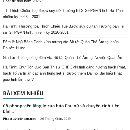
Phật tử tỉnh năm 2026
TT. Thích Chiếu Tuệ được suy cử Trưởng BTS GHPGVN tỉnh Hà Tĩnh
nhiệm kỳ 2026 – 2031
Hà Tĩnh: Thượng tọa Thích Chiếu Tuệ được suy cử tân Trưởng ban Trị
sự GHPGVN tỉnh, nhiệm kỳ 2026-2031
Đêm lễ Ngũ Bách Danh kính mừng vía Bồ tát Quán Thế Âm tại chùa
Phước Hưng
Gia Lai: Thiêng liêng đêm vía Bồ tát Quán Thế Âm tại Ni viện Quan Âm
Hà Tĩnh: Chư Tôn đức Ban Trị sự GHPGVN tỉnh dâng hương bạch Phật,
bạch Tổ và tri ân các anh hùng liệt sĩ trước thềm Đại hội đại biểu Phật
giáo tỉnh lần thứ V
BÀI XEM NHIỀU
Cô phóng viên lẳng lơ của báo Phụ nữ và chuyện tình tiền,
bản...
Phattuvietnam.net
-
26 Tháng Chín, 2019