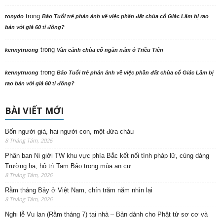
trong
tonydo
Báo Tuổi trẻ phản ảnh về việc phần đất chùa cổ Giác Lâm bị rao
bán với giá 60 tỉ đồng?
trong
kennytruong
Vãn cảnh chùa cổ ngàn năm ở Triều Tiên
trong
kennytruong
Báo Tuổi trẻ phản ảnh về việc phần đất chùa cổ Giác Lâm bị
rao bán với giá 60 tỉ đồng?
BÀI VIẾT MỚI
Bốn người già, hai người con, một đứa cháu
8 Tháng Tám, 2026
Phân ban Ni giới TW khu vực phía Bắc kết nối tình pháp lữ, cúng dàng
Trường hạ, hộ trì Tam Bảo trong mùa an cư
8 Tháng Tám, 2026
Rằm tháng Bảy ở Việt Nam, chín trăm năm nhìn lại
8 Tháng Tám, 2026
Nghi lễ Vu lan (Rằm tháng 7) tại nhà – Bản dành cho Phật tử sơ cơ và