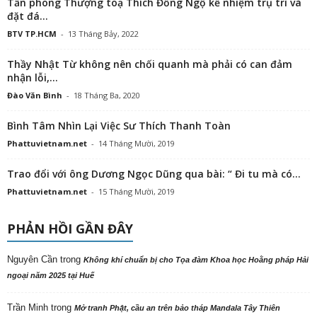
Tấn phong Thượng toạ Thích Đồng Ngộ kế nhiệm trụ trì và
đặt đá...
BTV TP.HCM
-
13 Tháng Bảy, 2022
Thầy Nhật Từ không nên chối quanh mà phải có can đảm
nhận lỗi,...
Đào Văn Bình
-
18 Tháng Ba, 2020
Bình Tâm Nhìn Lại Việc Sư Thích Thanh Toàn
Phattuvietnam.net
-
14 Tháng Mười, 2019
Trao đổi với ông Dương Ngọc Dũng qua bài: “ Đi tu mà có...
Phattuvietnam.net
-
15 Tháng Mười, 2019
PHẢN HỒI GẦN ĐÂY
Nguyên Cần
trong
Không khí chuẩn bị cho Tọa đàm Khoa học Hoằng pháp Hải
ngoại năm 2025 tại Huế
Trần Minh
trong
Mở tranh Phật, cầu an trên bảo tháp Mandala Tây Thiên