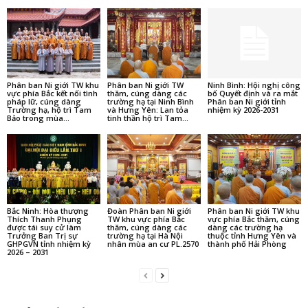
Phân ban Ni giới TW khu
Phân ban Ni giới TW
Ninh Bình: Hội nghị công
vực phía Bắc kết nối tình
thăm, cúng dàng các
bố Quyết định và ra mắt
pháp lữ, cúng dàng
trường hạ tại Ninh Bình
Phân ban Ni giới tỉnh
Trường hạ, hộ trì Tam
và Hưng Yên: Lan tỏa
nhiệm kỳ 2026-2031
Bảo trong mùa...
tinh thần hộ trì Tam...
Bắc Ninh: Hòa thượng
Đoàn Phân ban Ni giới
Phân ban Ni giới TW khu
Thích Thanh Phụng
TW khu vực phía Bắc
vực phía Bắc thăm, cúng
được tái suy cử làm
thăm, cúng dàng các
dàng các trường hạ
Trưởng Ban Trị sự
trường hạ tại Hà Nội
thuộc tỉnh Hưng Yên và
GHPGVN tỉnh nhiệm kỳ
nhân mùa an cư PL.2570
thành phố Hải Phòng
2026 – 2031