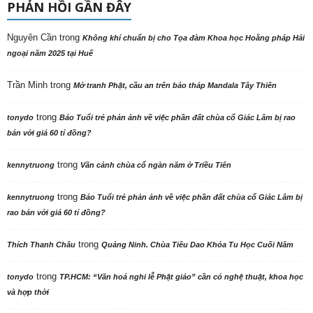
PHẢN HỒI GẦN ĐÂY
Nguyên Cần
trong
Không khí chuẩn bị cho Tọa đàm Khoa học Hoằng pháp Hải
ngoại năm 2025 tại Huế
Trần Minh
trong
Mở tranh Phật, cầu an trên bảo tháp Mandala Tây Thiên
trong
tonydo
Báo Tuổi trẻ phản ảnh về việc phần đất chùa cổ Giác Lâm bị rao
bán với giá 60 tỉ đồng?
trong
kennytruong
Vãn cảnh chùa cổ ngàn năm ở Triều Tiên
trong
kennytruong
Báo Tuổi trẻ phản ảnh về việc phần đất chùa cổ Giác Lâm bị
rao bán với giá 60 tỉ đồng?
trong
Thích Thanh Châu
Quảng Ninh. Chùa Tiêu Dao Khóa Tu Học Cuối Năm
trong
tonydo
TP.HCM: “Văn hoá nghi lễ Phật giáo” cần có nghệ thuật, khoa học
và hợp thời