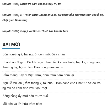
trong
tonydo
Đừng vô cảm với các thầy trụ trì
trong
tonydo
HT.Thích Bửu Chánh chia sẻ: Kỹ năng dẫn chương trình các lễ hội
Phật giáo Nam tông
trong
tonydo
Góp ý với Sư cô Thích Nữ Thanh Tâm
BÀI MỚI
Bốn người già, hai người con, một đứa cháu
Phân ban Ni giới TW khu vực phía Bắc kết nối tình pháp lữ, cúng dàng
Trường hạ, hộ trì Tam Bảo trong mùa an cư
Rằm tháng Bảy ở Việt Nam, chín trăm năm nhìn lại
Nghi lễ Vu lan (Rằm tháng 7) tại nhà – Bản dành cho Phật tử sơ cơ và
người có cảm tình với đạo Phật
Bông hồng ấy mới sáu mươi tuổi
Mũi tên và lời hứa trăm năm