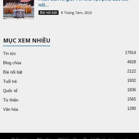
nối...
Bài nổi bật
8 Tháng Tám, 2026
MỤC XEM NHIỀU
17914
Tin tức
4928
Blog chùa
2122
Bài nổi bật
1932
Tuổi trẻ
1836
Quốc tế
1565
Từ thiện
1280
Văn hóa