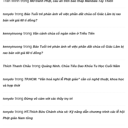
Trần Minh
trong
Mở tranh Phật, cầu an trên bảo tháp Mandala Tây Thiên
trong
tonydo
Báo Tuổi trẻ phản ảnh về việc phần đất chùa cổ Giác Lâm bị rao
bán với giá 60 tỉ đồng?
trong
kennytruong
Vãn cảnh chùa cổ ngàn năm ở Triều Tiên
trong
kennytruong
Báo Tuổi trẻ phản ảnh về việc phần đất chùa cổ Giác Lâm bị
rao bán với giá 60 tỉ đồng?
trong
Thích Thanh Châu
Quảng Ninh. Chùa Tiêu Dao Khóa Tu Học Cuối Năm
trong
tonydo
TP.HCM: “Văn hoá nghi lễ Phật giáo” cần có nghệ thuật, khoa học
và hợp thời
trong
tonydo
Đừng vô cảm với các thầy trụ trì
trong
tonydo
HT.Thích Bửu Chánh chia sẻ: Kỹ năng dẫn chương trình các lễ hội
Phật giáo Nam tông