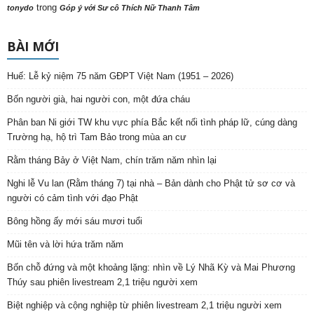
trong
tonydo
Góp ý với Sư cô Thích Nữ Thanh Tâm
BÀI MỚI
Huế: Lễ kỷ niệm 75 năm GĐPT Việt Nam (1951 – 2026)
Bốn người già, hai người con, một đứa cháu
Phân ban Ni giới TW khu vực phía Bắc kết nối tình pháp lữ, cúng dàng
Trường hạ, hộ trì Tam Bảo trong mùa an cư
Rằm tháng Bảy ở Việt Nam, chín trăm năm nhìn lại
Nghi lễ Vu lan (Rằm tháng 7) tại nhà – Bản dành cho Phật tử sơ cơ và
người có cảm tình với đạo Phật
Bông hồng ấy mới sáu mươi tuổi
Mũi tên và lời hứa trăm năm
Bốn chỗ đứng và một khoảng lặng: nhìn về Lý Nhã Kỳ và Mai Phương
Thúy sau phiên livestream 2,1 triệu người xem
Biệt nghiệp và cộng nghiệp từ phiên livestream 2,1 triệu người xem