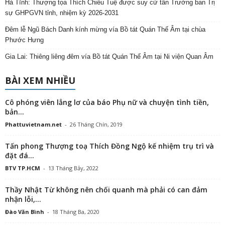
Hà Tĩnh: Thượng tọa Thích Chiếu Tuệ được suy cử tân Trưởng ban Trị
sự GHPGVN tỉnh, nhiệm kỳ 2026-2031
Đêm lễ Ngũ Bách Danh kính mừng vía Bồ tát Quán Thế Âm tại chùa
Phước Hưng
Gia Lai: Thiêng liêng đêm vía Bồ tát Quán Thế Âm tại Ni viện Quan Âm
BÀI XEM NHIỀU
Cô phóng viên lẳng lơ của báo Phụ nữ và chuyện tình tiền,
bản...
Phattuvietnam.net
-
26 Tháng Chín, 2019
Tấn phong Thượng toạ Thích Đồng Ngộ kế nhiệm trụ trì và
đặt đá...
BTV TP.HCM
-
13 Tháng Bảy, 2022
Thầy Nhật Từ không nên chối quanh mà phải có can đảm
nhận lỗi,...
Đào Văn Bình
-
18 Tháng Ba, 2020