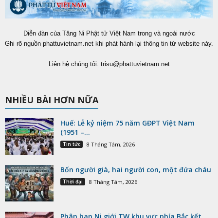
Diễn đàn của Tăng Ni Phật tử Việt Nam trong và ngoài nước
Ghi rõ nguồn phattuvietnam.net khi phát hành lại thông tin từ website này.
Liên hệ chúng tôi:
trisu@phattuvietnam.net
NHIỀU BÀI HƠN NỮA
Huế: Lễ kỷ niệm 75 năm GĐPT Việt Nam
(1951 –...
Tin tức
8 Tháng Tám, 2026
Bốn người già, hai người con, một đứa cháu
Thời đại
8 Tháng Tám, 2026
Phân ban Ni giới TW khu vực phía Bắc kết