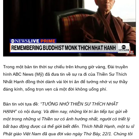
Trong một bản tin thời sự chiếu trên khung giờ vàng, Đài truyền
hình ABC News (Mỹ) đã đưa tin về sự ra đi của Thiền Sư Thích
Nhất Hạnh đồng thời dành vài lời tri ân để tưởng nhớ vị sự thầy
đáng kính, sống trọn vẹn cả một đời không uổng phí.
Bản tin với tựa đề:
“TƯỞNG NHỚ THIỀN SƯ THÍCH NHẤT
HẠNH”
có nội dung:
Và đêm nay, những lời tri ân tiếp tục gửi về
một trong những vị Thiền sư có ảnh hưởng nhất, người có triết lý
bất bạo động được cả thế giới biết đến. Thích Nhất Hạnh, một tu sĩ
Phật giáo Việt Nam đã qua đời vào ngày Thứ Bảy, 22/1. Chúng tôi