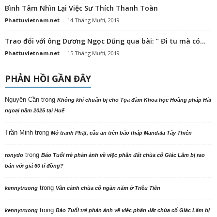
Bình Tâm Nhìn Lại Việc Sư Thích Thanh Toàn
Phattuvietnam.net
-
14 Tháng Mười, 2019
Trao đổi với ông Dương Ngọc Dũng qua bài: “ Đi tu mà có...
Phattuvietnam.net
-
15 Tháng Mười, 2019
PHẢN HỒI GẦN ĐÂY
Nguyên Cần
trong
Không khí chuẩn bị cho Tọa đàm Khoa học Hoằng pháp Hải
ngoại năm 2025 tại Huế
Trần Minh
trong
Mở tranh Phật, cầu an trên bảo tháp Mandala Tây Thiên
trong
tonydo
Báo Tuổi trẻ phản ảnh về việc phần đất chùa cổ Giác Lâm bị rao
bán với giá 60 tỉ đồng?
trong
kennytruong
Vãn cảnh chùa cổ ngàn năm ở Triều Tiên
trong
kennytruong
Báo Tuổi trẻ phản ảnh về việc phần đất chùa cổ Giác Lâm bị