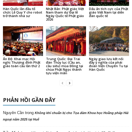
Hàn Quốc lần đầu tổ
Nhật Bản: Phật giáo Việt
Dấu ấn tích cực của Phật
chức Lễ Quy Y cho robot
Nam tham dự Đại lễ
giáo Việt Nam tại diễn
trở thành nhà sư
Ngày Quốc tế Phật giáo
đàn quốc tế
2026
Ấn Độ: Khai mạc Hội
Trung Quốc: Đại Trai
Ngày giao lưu kết nối
nghị Thượng đỉnh Phật
đàn Thủy lục (Cầu an,
đầy ý nghĩa của phái
giáo toàn cầu lần thứ 2
cầu siêu) mùa Đồng tại
đoàn Viện Chuyên Tu tại
chùa Phật Ngọc thành
Hàn Quốc
tựu viện mãn
PHẢN HỒI GẦN ĐÂY
Nguyên Cần
trong
Không khí chuẩn bị cho Tọa đàm Khoa học Hoằng pháp Hải
ngoại năm 2025 tại Huế